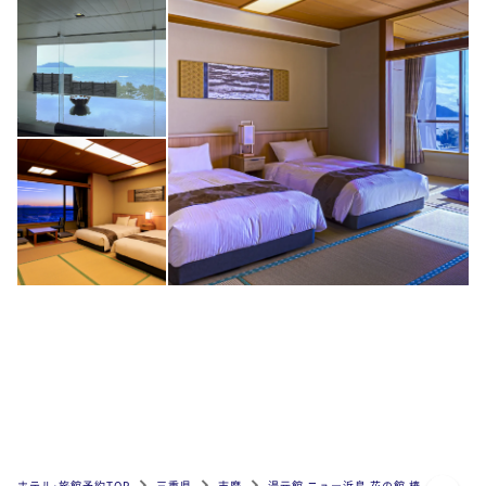
ページトップへ
ホテル•旅館予約TOP
三重県
志摩
湯元館 ニュー浜島 花の館 椿