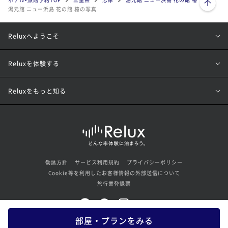
湯元館 ニュー浜島 花の館 椿の写真
Reluxへようこそ
Reluxを体験する
Reluxをもっと知る
勧誘方針
サービス利用規約
プライバシーポリシー
Cookie等を利用したお客様情報の外部送信について
旅行業登録票
部屋・プランをみる
© Loco Partners Inc. All rights reserved.