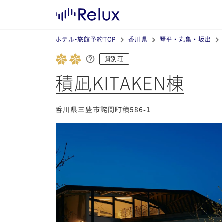
ホテル•旅館予約TOP
香川県
琴平・丸亀・坂出
貸別荘
積凪KITAKEN棟
香川県三豊市詫間町積586-1