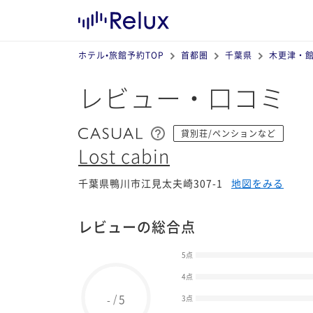
ホテル•旅館予約TOP
首都圏
千葉県
木更津・
レビュー・口コミ
貸別荘/ペンションなど
Lost cabin
千葉県鴨川市江見太夫崎307-1
地図をみる
レビューの総合点
5点
4点
5
/
-
3点