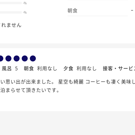
-
%
-
朝食
-
%
されません
風呂
5
朝食
利用なし
夕食
利用なし
接客・サービ
い思い出が出来ました。 星空も綺麗 コーヒーも凄く美味
非泊まらせて頂きたいです。