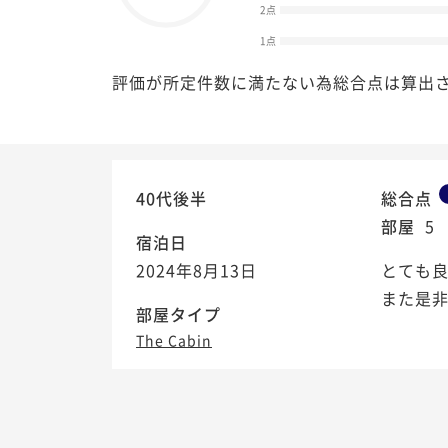
2点
1点
評価が所定件数に満たない為総合点は算出
40代後半
総合点
部屋
5
宿泊日
2024年8月13日
とても良
また是
部屋タイプ
The Cabin