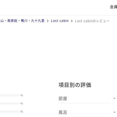
会
館山・南房総・鴨川・九十九里
Lost cabin
Lost cabinのレビュー
項目別の評価
-
-
%
部屋
-
%
-
風呂
-
%