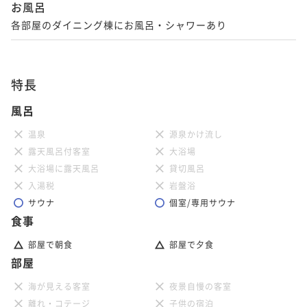
お風呂
各部屋のダイニング棟にお風呂・シャワーあり
特長
風呂
温泉
源泉かけ流し
露天風呂付客室
大浴場
大浴場に露天風呂
貸切風呂
入湯税
岩盤浴
サウナ
個室/専用サウナ
食事
部屋で朝食
部屋で夕食
部屋
海が見える客室
夜景自慢の客室
離れ・コテージ
子供の宿泊