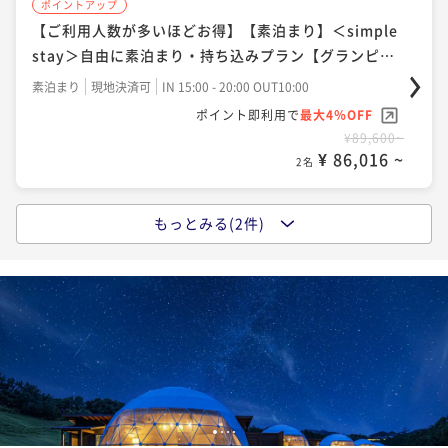
ポイントアップ
【ご利用人数が多いほどお得】【素泊まり】＜simple
stay＞自由に素泊まり・持ち込みプラン【グランピン
グ＆アトラクション】
素泊まり
現地決済可
IN 15:00 - 20:00 OUT10:00
ポイント即利用で
最大4％OFF
¥89,600~
¥ 86,016 ~
2名
もっとみる(2件)
ポイントアップ
【ご利用人数が多いほどお得】【1泊2食付き】＜バリ
ューBBQプラン＞お手軽にグランピングを楽しむ【グ
ランピング＆アトラクション】「宿の日」
二食付き
現地決済可
IN 15:00 - 21:00 OUT10:00
ポイント即利用で
最大11％OFF
¥107,200~
¥ 95,408 ~
2名
1
2
3
4
ポイントアップ