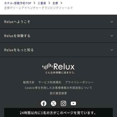
ホテル•旅館予約TOP
三重県
志摩
志摩グリーンアドベンチャーグランピングフィールド
Reluxへようこそ
Reluxを体験する
Reluxをもっと知る
勧誘方針
サービス利用規約
プライバシーポリシー
Cookie等を利用したお客様情報の外部送信について
旅行業登録票
© Loco Partners Inc. All rights reserved.
24時間以内に1名の方がこのページを見ています。