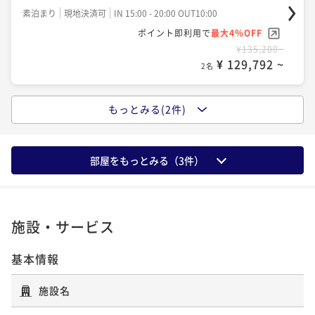
グ＆アトラクション】
素泊まり
現地決済可
IN 15:00 - 20:00 OUT10:00
ポイント即利用で
最大4％OFF
¥135,200~
¥ 129,792 ~
2名
もっとみる(2件)
ポイントアップ
【ご利用人数が多いほどお得】【1泊2食付き】＜バリ
ューBBQプラン＞お手軽にグランピングを楽しむ【グ
部屋をもっとみる（
3
件）
ランピング＆アトラクション】「宿の日」
二食付き
現地決済可
IN 15:00 - 21:00 OUT10:00
ポイント即利用で
最大11％OFF
¥152,800~
¥ 135,992 ~
2名
施設・サービス
基本情報
ポイントアップ
【ご利用人数が多いほどお得】【1泊2食付き】＜スタ
施設名
ンダードBBQ＞お肉や魚介も楽しめるベーシックプラ