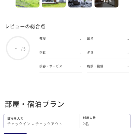
レビューの総合点
-
-
部屋
風呂
-
5
/
-
-
朝食
夕食
-
-
接客・サービス
施設・設備
部屋・宿泊プラン
利用人数
日程を入力
2
名
チェックイン
−
チェックアウト