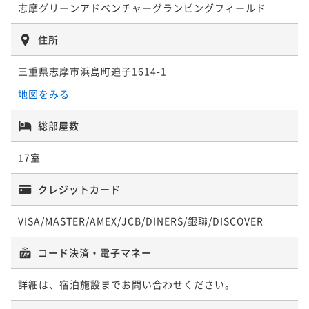
ン【グランピング＆アトラクション】
志摩グリーンアドベンチャーグランピングフィールド
二食付き
現地決済可
IN 15:00 - 19:00 OUT10:00
ポイント即利用で
最大4％OFF
住所
¥163,800~
¥ 157,248 ~
2名
三重県志摩市浜島町迫子1614-1
地図をみる
総部屋数
17室
クレジットカード
VISA/MASTER/AMEX/JCB/DINERS/銀聯/DISCOVER
コード決済・電子マネー
詳細は、宿泊施設までお問い合わせください。