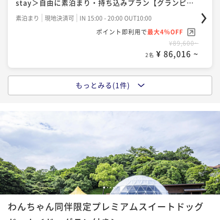
stay＞自由に素泊まり・持ち込みプラン【グランピン
グ＆アトラクション】
素泊まり
現地決済可
IN 15:00 - 20:00 OUT10:00
ポイント即利用で
最大4％OFF
¥89,600~
¥ 86,016 ~
2名
もっとみる(1件)
ポイントアップ
【ご利用人数が多いほどお得】【1泊2食付き】＜スタ
ンダードBBQ＞お肉や魚介も楽しめるベーシックプラ
ン【グランピング＆アトラクション】
二食付き
現地決済可
IN 15:00 - 19:00 OUT10:00
ポイント即利用で
最大4％OFF
¥118,200~
¥ 113,472 ~
2名
1
2
3
4
5
わんちゃん同伴限定プレミアムスイートドッグ