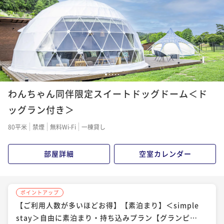
ランピング＆アトラクション】「宿の日」
二食付き
現地決済可
IN 15:00 - 21:00 OUT10:00
ポイント即利用で
最大11％OFF
¥152,800~
¥ 135,992 ~
2名
1
2
3
4
5
ポイントアップ
わんちゃん同伴限定スイートドッグドーム＜ド
【ご利用人数が多いほどお得】【1泊2食付き】＜スタ
ンダードBBQ＞お肉や魚介も楽しめるベーシックプラ
ッグラン付き＞
ン【グランピング＆アトラクション】
二食付き
現地決済可
IN 15:00 - 19:00 OUT10:00
80平米
禁煙
無料Wi-Fi
一棟貸し
ポイント即利用で
最大4％OFF
¥163,800~
部屋詳細
空室カレンダー
¥ 157,248 ~
2名
ポイントアップ
【ご利用人数が多いほどお得】【素泊まり】＜simple
stay＞自由に素泊まり・持ち込みプラン【グランピン