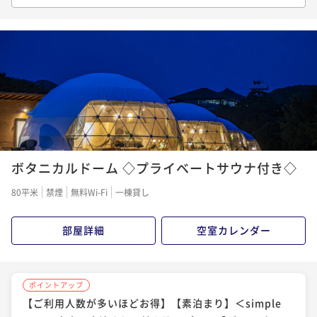
【ご利用人数が多いほどお得】【1泊2食付き】＜バリ
ューBBQプラン＞お手軽にグランピングを楽しむ【グ
ランピング＆アトラクション】「宿の日」
二食付き
現地決済可
IN 15:00 - 21:00 OUT10:00
ポイント即利用で
最大11％OFF
¥107,200~
¥ 95,408 ~
2名
1
2
3
ポイントアップ
ボタニカルドーム ◇プライベートサウナ付き◇
【ご利用人数が多いほどお得】【1泊2食付き】＜スタ
ンダードBBQ＞お肉や魚介も楽しめるベーシックプラ
80平米
禁煙
無料Wi-Fi
一棟貸し
ン【グランピング＆アトラクション】
二食付き
現地決済可
IN 15:00 - 19:00 OUT10:00
ポイント即利用で
最大4％OFF
部屋詳細
空室カレンダー
¥118,200~
¥ 113,472 ~
2名
ポイントアップ
【ご利用人数が多いほどお得】【素泊まり】＜simple