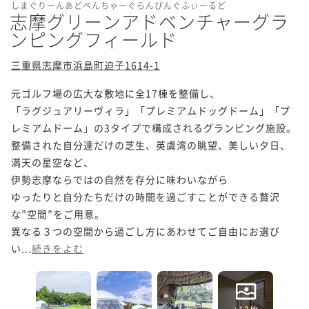
しまぐりーんあどべんちゃーぐらんぴんぐふぃーるど
志摩グリーンアドベンチャーグラ
ンピングフィールド
三重県志摩市浜島町迫子1614-1
元ゴルフ場の広大な敷地に全17棟を整備し、

「ラグジュアリーヴィラ」「プレミアムドッグドーム」「プ
レミアムドーム」の3タイプで構成されるグランピング施設。

整備された自分達だけの芝生、英虞湾の眺望、美しい夕日、
満天の星空など、

伊勢志摩ならではの自然を存分に味わいながら

ゆったりと自分たちだけの時間を過ごすことができる贅沢
な”空間”をご用意。

異なる３つの空間から過ごし方にあわせてご自由にお選び
い...
続きをよむ
+13枚