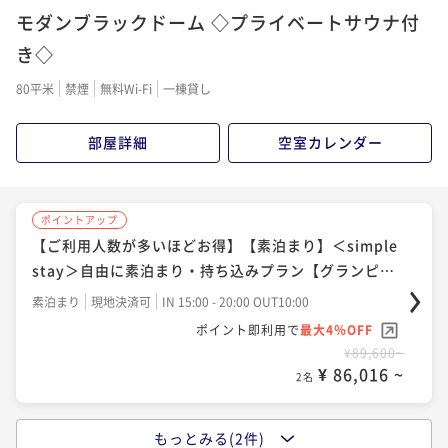
モダンブラックドーム ◇プライベートサウナ付
【ご利用人数が多いほどお得】【1泊2食付き】＜スタ
ンダードBBQ＞お肉や魚介も楽しめるベーシックプラ
き◇
ン【グランピング＆アトラクション】
二食付き
現地決済可
IN 15:00 - 19:00 OUT10:00
80平米
禁煙
無料Wi-Fi
一棟貸し
ポイント即利用で
最大4％OFF
¥118,200~
部屋詳細
空室カレンダー
¥ 113,472 ~
2名
ポイントアップ
【ご利用人数が多いほどお得】【素泊まり】＜simple
stay＞自由に素泊まり・持ち込みプラン【グランピン
グ＆アトラクション】
素泊まり
現地決済可
IN 15:00 - 20:00 OUT10:00
ポイント即利用で
最大4％OFF
¥89,600~
¥ 86,016 ~
2名
もっとみる(2件)
ポイントアップ