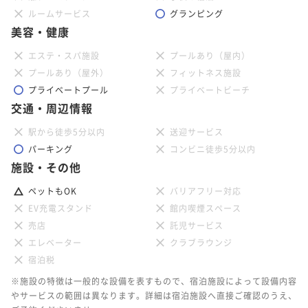
ルームサービス
グランピング
美容・健康
エステ・スパ施設
プールあり（屋内）
プールあり（屋外）
フィットネス施設
プライベートプール
プライベートビーチ
交通・周辺情報
駅から徒歩5分以内
送迎サービス
パーキング
コンビニ徒歩5分以内
施設・その他
ペットもOK
バリアフリー対応
EV充電スタンド
館内喫煙スペース
売店
託児サービス
エレベーター
クラブラウンジ
宿泊税
※施設の特徴は一般的な設備を表すもので、宿泊施設によって設備内容
やサービスの範囲は異なります。詳細は宿泊施設へ直接ご確認のうえ、