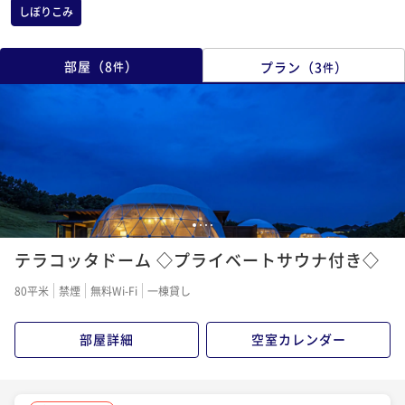
しぼりこみ
部屋
（
8
）
プラン
（
3
）
件
件
1
2
3
4
テラコッタドーム ◇プライベートサウナ付き◇
80平米
禁煙
無料Wi-Fi
一棟貸し
部屋詳細
空室カレンダー