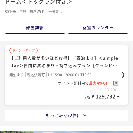
ドーム＜ドッグラン付き＞
80平米
禁煙
無料Wi-Fi
一棟貸し
部屋詳細
空室カレンダー
ポイントアップ
【ご利用人数が多いほどお得】【素泊まり】＜simple
stay＞自由に素泊まり・持ち込みプラン【グランピン
グ＆アトラクション】
素泊まり
現地決済可
IN 15:00 - 20:00 OUT10:00
ポイント即利用で
最大4％OFF
¥135,200~
¥ 129,792 ~
2名
もっとみる(2件)
ポイントアップ
【ご利用人数が多いほどお得】【1泊2食付き】＜バリ
ューBBQプラン＞お手軽にグランピングを楽しむ【グ