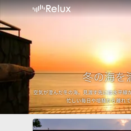
冬の海を
空気が澄んだ冬の海。見渡す先には水平線が
忙しい毎日や喧騒から離れて