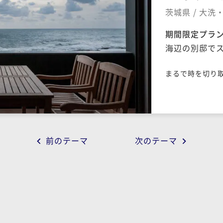
茨城県 / 大
期間限定プラ
海辺の別邸で
まるで時を切り
と温かく、決し
もしない贅沢を
頂けるよう、玄
常陸国の豊かな
逸品をお楽しみ
前のテーマ
次のテーマ