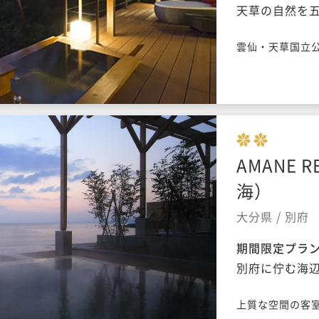
天草の自然を
雲仙・天草国立
に、その名の通
の広々としたテ
に癒され、心身
は、食材の宝庫
材を用いた、こ
AMANE R
海）
大分県 / 別府
期間限定プラ
別府に佇む海辺
上質な空間の客