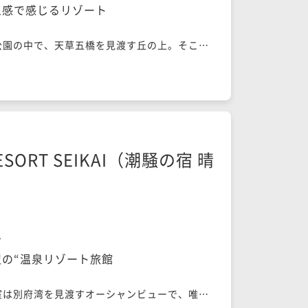
五感で感じるリゾート
公園の中で、天草五橋を見渡す丘の上。そこ
り天空に浮かぶ船のような宿があります。客室
ラスには、絶景を望む露天風呂。天草の海と湯
安らぐひと時を過ごすことが出来ます。食事で
である天草の厳選素材と熊本の選りすぐりの食
だわりのイタリアンをお楽しみください。
ESORT SEIKAI（潮騒の宿 晴
ン
の“温泉リゾート旅館
室は別府湾を見渡すオーシャンビューで、唯一