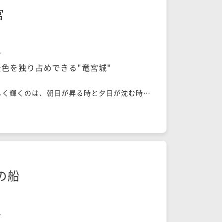
宮
ン
色を独り占めできる"竜宮城"
しく輝くのは、朝日が昇る時と夕日が沈む時か
海を眺めながら浸かる露天風呂付きの開放感溢
ルスイートで過ごせば、時間を忘れてしまうほ
の隠れ家で味わえるのは、食材の宝庫と言われ
新鮮な魚介類や、熊本の厳選素材たち。海の恵
、天使からの贈り物を愉しみましょう。
の船
ン