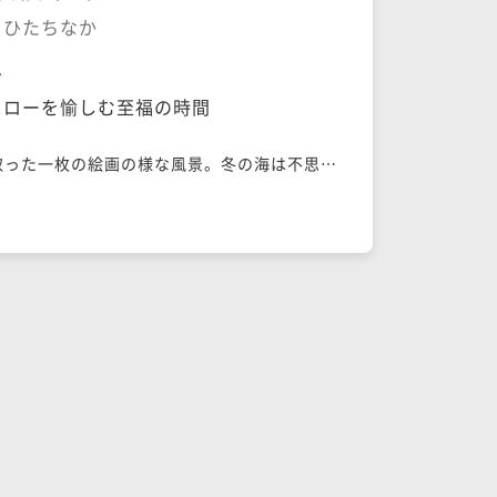
洗・ひたちなか
ン
スローを愉しむ至福の時間
取った一枚の絵画の様な風景。冬の海は不思議
て荒々しくはありません。スローを楽しみ、何
味わってもらいたい。リラックスしてお過ごし
関より素足で歩くことができます。食事では、
食卓を表現した、地物をふんだんに盛り込んだ
いただけます。