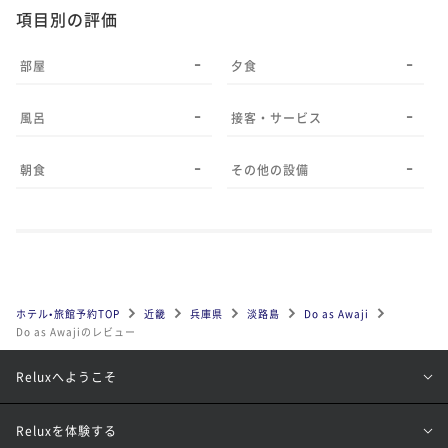
項目別の評価
-
-
部屋
夕食
-
-
風呂
接客・サービス
-
-
朝食
その他の設備
ホテル•旅館予約TOP
近畿
兵庫県
淡路島
Do as Awaji
Do as Awajiのレビュー
Reluxへようこそ
Reluxを体験する