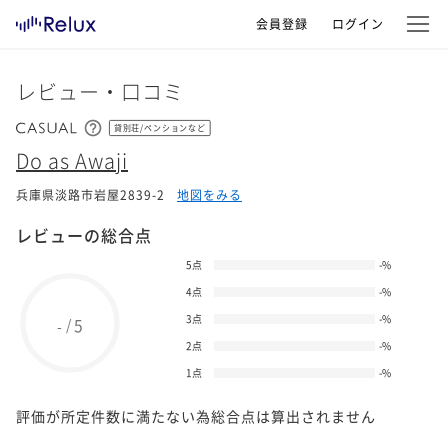
会員登録
ログイン
レビュー・口コミ
貸別荘/ペンションなど
Do as Awaji
兵庫県淡路市岩屋2839-2
地図をみる
レビューの総合点
5点
-
%
4点
-
%
3点
-
%
5
/
-
2点
-
%
1点
-
%
評価が所定件数に満たない為総合点は算出されません