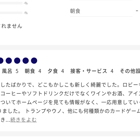
-
%
-
朝食
-
%
されません
風呂
5
朝食
4
夕食
4
接客・サービス
4
その他
ンしたばかりで、どこもかしこも新しく綺麗でした。ロビー
。コーヒーやソフトドリンクだけでなくワインやお酒、アイ
についてホームページを見ても情報がなく、一応用意してい
りました。 トランプやウノ、他にも何種類かのカードゲー
...
続きをよむ