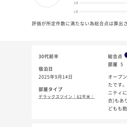
2点
1点
評価が所定件数に満たない為総合点は算出
30代前半
総合点
部屋
5
宿泊日
2025年9月14日
オープ
たです
部屋タイプ
ニティ
デラックスツイン｜62平米｜
衣)もあ
どもも飽き