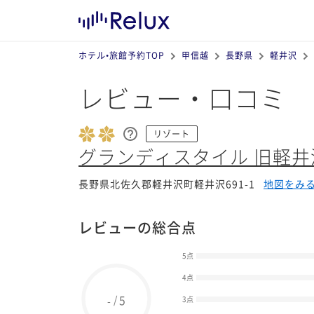
ホテル•旅館予約TOP
甲信越
長野県
軽井沢
レビュー・口コミ
リゾート
グランディスタイル 旧軽井
長野県北佐久郡軽井沢町軽井沢691-1
地図をみ
レビューの総合点
5点
4点
5
/
-
3点