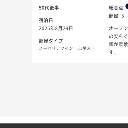
50代後半
総合点
部屋
5
宿泊日
2025年8月29日
オープ
の安ら
部屋タイプ
顔が素
スーペリアツイン｜51平米｜
す。