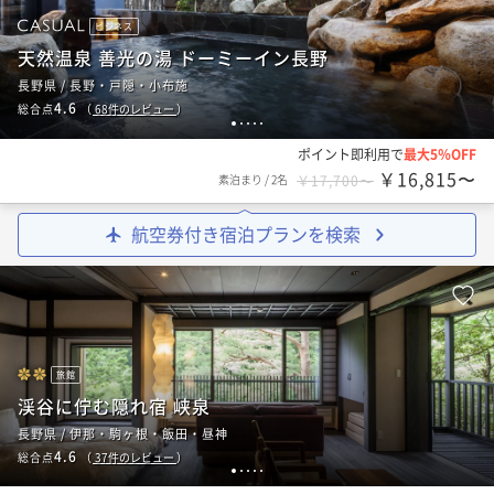
ビジネス
天然温泉 善光の湯 ドーミーイン長野
長野県 / 長野・戸隠・小布施
4.6
総合点
（
68
件のレビュー
）
1
2
3
4
5
ポイント即利用で
最大5％OFF
￥16,815〜
素泊まり
/
2名
￥17,700〜
航空券付き宿泊プランを検索
旅館
渓谷に佇む隠れ宿 峡泉
長野県 / 伊那・駒ヶ根・飯田・昼神
4.6
総合点
（
37
件のレビュー
）
1
2
3
4
5