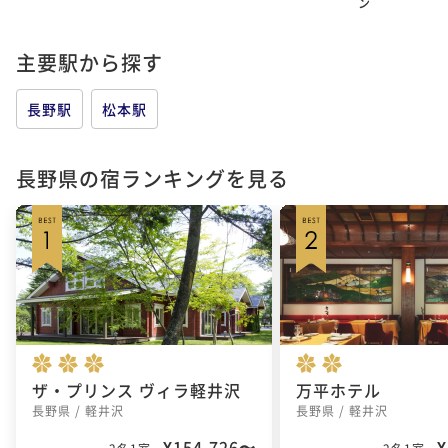
ン
主要駅から探す
長野駅
松本駅
長野県の宿ランキングを見る
ザ・プリンス ヴィラ軽井沢
万平ホテル
長野県 / 軽井沢
長野県 / 軽井沢
¥154,726〜
¥