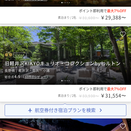
1
2
3
4
5
ポイント即利用で
最大7％OFF
￥29,388〜
素泊まり
/
2名
￥31,600〜
リゾート
旧軽井沢KIKYOキュリオ・コレクションbyヒルトン
長野県 / 軽井沢・佐久・小諸
4.5
総合点
（
69
件のレビュー
）
1
2
3
4
5
ポイント即利用で
最大7％OFF
￥31,554〜
素泊まり
/
2名
￥33,930〜
航空券付き宿泊プランを検索