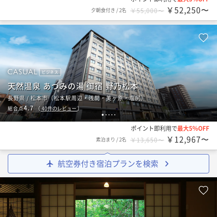
￥52,250〜
夕朝食付き
/
2名
￥55,000〜
ビジネス
天然温泉 あづみの湯 御宿 野乃松本
長野県 / 松本市（松本駅周辺・浅間・美ヶ原・塩尻）
4.7
総合点
（
40
件のレビュー
）
1
2
3
4
5
ポイント即利用で
最大5％OFF
￥12,967〜
素泊まり
/
2名
￥13,650〜
航空券付き宿泊プランを検索