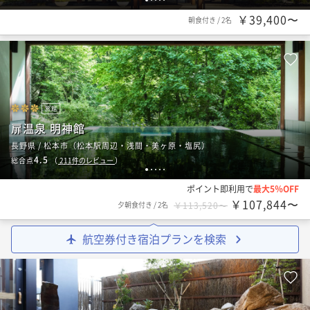
￥39,400〜
朝食付き
/
2名
旅館
扉温泉 明神館
長野県 / 松本市（松本駅周辺・浅間・美ヶ原・塩尻）
4.5
総合点
（
211
件のレビュー
）
1
2
3
4
5
ポイント即利用で
最大5％OFF
￥107,844〜
夕朝食付き
/
2名
￥113,520〜
航空券付き宿泊プランを検索