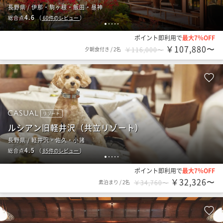
長野県 / 伊那・駒ヶ根・飯田・昼神
4.6
総合点
（
60
件のレビュー
）
1
2
3
4
5
ポイント即利用で
最大7％OFF
￥107,880〜
夕朝食付き
/
2名
￥116,000〜
リゾート
ルシアン旧軽井沢（共立リゾート）
長野県 / 軽井沢・佐久・小諸
4.5
総合点
（
85
件のレビュー
）
1
2
3
4
5
ポイント即利用で
最大7％OFF
￥32,326〜
素泊まり
/
2名
￥34,760〜