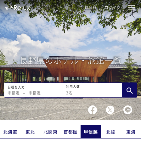
会員登録
ログイン
長野県のホテル・旅館一覧
利用人数
日程を入力
2
名
未指定
−
未指定
北海道
東北
北関東
首都圏
甲信越
北陸
東海