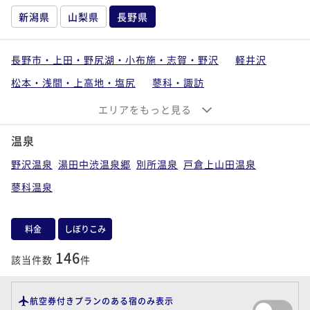
新潟県
山梨県
長野県
長野市・上田・野尻湖・小布施・志賀・野沢
軽井沢
松本・浅間・上高地・塩尻
蓼科・諏訪
白馬・大町・安曇野
昼神・飯田・下伊那
エリアをもっと見る
温泉
野沢温泉
湯田中渋温泉郷
別所温泉
戸倉上山田温泉
蓼科温泉
料金
しぼりこみ
146
該当件数
件
航空券付きプランのある宿のみ表示