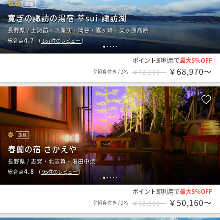
旅館
寛ぎの諏訪の湯宿 萃sui-諏訪湖
長野県 / 上諏訪・下諏訪・岡谷・霧ヶ峰・美ヶ原高原
4.7
総合点
（
167
件のレビュー
）
1
2
3
4
5
ポイント即利用で
最大5％OFF
￥68,970〜
夕朝食付き
/
2名
￥72,600〜
旅館
春蘭の宿 さかえや
長野県 / 志賀・北志賀・湯田中渋
4.8
総合点
（
95
件のレビュー
）
1
2
3
4
5
ポイント即利用で
最大5％OFF
￥50,160〜
夕朝食付き
/
2名
￥52,800〜