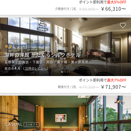
ポイント即利用で
最大5％OFF
￥66,310〜
夕朝食付き
/
2名
￥69,800〜
リゾート
湖畔の洋館 かたくらシルクホテル
長野県 / 上諏訪・下諏訪・岡谷・霧ヶ峰・美ヶ原高原
4.6
総合点
（
33
件のレビュー
）
1
2
3
4
5
ポイント即利用で
最大7％OFF
￥71,907〜
朝食付き
/
2名
￥77,320〜
コンセプト