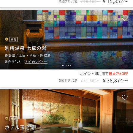
￥15,352〜
素泊まり
/
2名
￥16,160〜
旅館
別所温泉 七草の湯
長野県 / 上田・別所・鹿教湯
4.8
総合点
（
31
件のレビュー
）
1
2
3
4
5
ポイント即利用で
最大7％OFF
￥38,874〜
朝食付き
/
2名
￥41,800〜
旅館
ホテル玉之湯