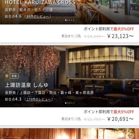
HOTEL KARUIZAWA CROSS
長野県 / 軽井沢・佐久・小諸
4.6
総合点
（
84
件のレビュー
）
1
2
3
4
5
ポイント即利用で
最大5％OFF
￥23,123〜
素泊まり
/
2名
￥24,340〜
旅館
上諏訪温泉 しんゆ
長野県 / 上諏訪・下諏訪・岡谷・霧ヶ峰・美ヶ原高原
4.3
総合点
（
179
件のレビュー
）
1
2
3
4
5
ポイント即利用で
最大5％OFF
￥20,691〜
素泊まり
/
2名
￥21,780〜