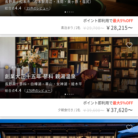
長野県 / 松本市（松本駅周辺・浅間・美ヶ原・塩尻）
4.4
総合点
（
35
件のレビュー
）
1
2
3
4
5
ポイント即利用で
最大5％OFF
￥28,215〜
素泊まり
/
2名
￥29,700〜
旅館
創業大正十五年 蓼科 親湯温泉
長野県 / 蓼科・白樺湖・車山・女神湖・姫木平
4.4
総合点
（
176
件のレビュー
）
1
2
3
4
5
ポイント即利用で
最大5％OFF
￥37,620〜
夕朝食付き
/
2名
￥39,600〜