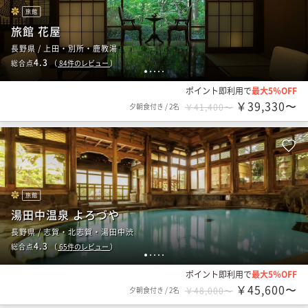
旅館
旅館 花屋
長野県 / 上田・別所・鹿教湯
4.3
総合点
（
84
件のレビュー
）
1
2
3
4
5
ポイント即利用で
最大5％OFF
￥39,330〜
夕朝食付き
/
2名
￥41,400〜
旅館
湯田中温泉 よろづや
長野県 / 志賀・北志賀・湯田中渋
4.3
総合点
（
65
件のレビュー
）
1
2
3
4
5
ポイント即利用で
最大5％OFF
￥45,600〜
夕朝食付き
/
2名
￥48,000〜