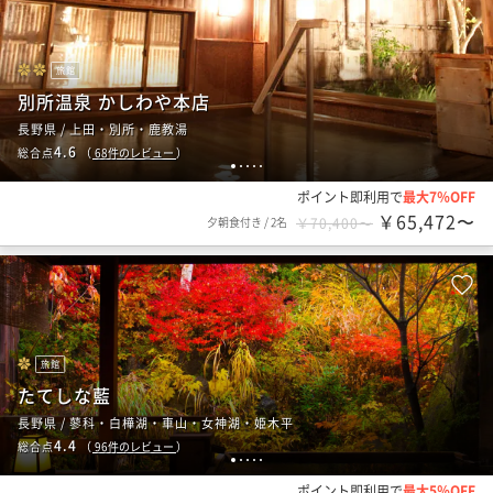
旅館
別所温泉 かしわや本店
長野県 / 上田・別所・鹿教湯
4.6
総合点
（
68
件のレビュー
）
1
2
3
4
5
ポイント即利用で
最大7％OFF
￥65,472〜
夕朝食付き
/
2名
￥70,400〜
旅館
たてしな藍
長野県 / 蓼科・白樺湖・車山・女神湖・姫木平
4.4
総合点
（
96
件のレビュー
）
1
2
3
4
5
ポイント即利用で
最大5％OFF