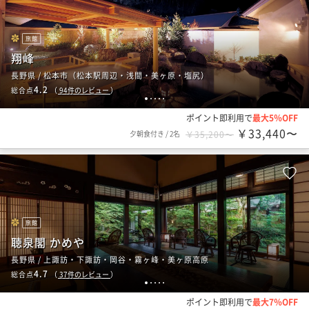
旅館
翔峰
長野県 / 松本市（松本駅周辺・浅間・美ヶ原・塩尻）
4.2
総合点
（
94
件のレビュー
）
1
2
3
4
5
ポイント即利用で
最大5％OFF
￥33,440〜
夕朝食付き
/
2名
￥35,200〜
旅館
聴泉閣 かめや
長野県 / 上諏訪・下諏訪・岡谷・霧ヶ峰・美ヶ原高原
4.7
総合点
（
37
件のレビュー
）
1
2
3
4
5
ポイント即利用で
最大7％OFF