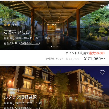
旅館
石苔亭 いしだ
長野県 / 伊那・駒ヶ根・飯田・昼神
4.8
総合点
（
60
件のレビュー
）
1
2
3
4
5
ポイント即利用で
最大5％OFF
￥71,060〜
夕朝食付き
/
2名
￥74,800〜
リゾート
ルグラン旧軽井沢
長野県 / 軽井沢・佐久・小諸
4.5
総合点
（
93
件のレビュー
）