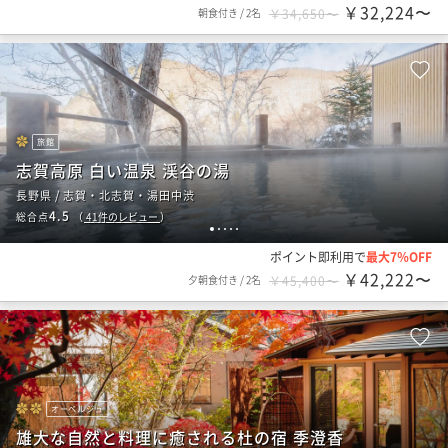
￥32,224〜
朝食付き
/
2名
￥34,650〜
旅館
志賀高原 白い温泉 渓谷の湯
長野県 / 志賀・北志賀・湯田中渋
4.5
総合点
（
41
件のレビュー
）
1
2
3
4
5
ポイント即利用で
最大7％OFF
￥42,222〜
夕朝食付き
/
2名
￥45,400〜
オーベルジュ
雄大な自然と料理に癒される杜の宿 季澄香