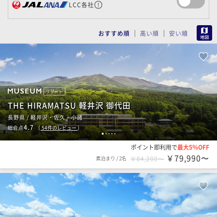
LCC各社
MAP
おすすめ順
高い順
安い順
リゾート
THE HIRAMATSU 軽井沢 御代田
長野県 / 軽井沢・佐久・小諸
4.7
総合点
（
54
件のレビュー
）
1
2
3
4
5
ポイント即利用で
最大5％OFF
￥79,990〜
素泊まり
/
2名
￥84,200〜