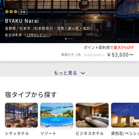
旅館
BYAKU Narai
長野県 / 松本市（松本駅周辺・浅間・美ヶ原・塩尻）
4.6
総合点
（
12
件のレビュー
）
1
2
3
4
5
ポイント即利用で
最大5％OFF
￥83,600〜
朝食付き
/
2名
￥88,000〜
もっと見る
宿タイプから探す
シティホテル
リゾート
ビジネスホテル
貸別荘/ペンシ