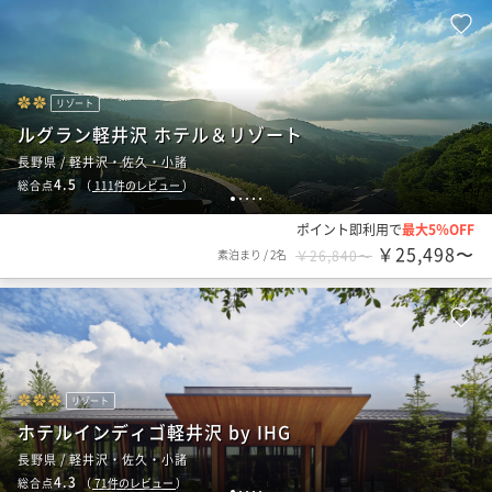
リゾート
ルグラン軽井沢 ホテル＆リゾート
長野県 / 軽井沢・佐久・小諸
4.5
総合点
（
111
件のレビュー
）
1
2
3
4
5
ポイント即利用で
最大5％OFF
￥25,498〜
素泊まり
/
2名
￥26,840〜
リゾート
ホテルインディゴ軽井沢 by IHG
長野県 / 軽井沢・佐久・小諸
4.3
総合点
（
71
件のレビュー
）
1
2
3
4
5