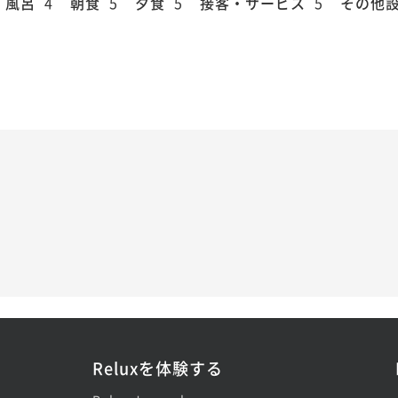
風呂
4
朝食
5
夕食
5
接客・サービス
5
その他
Reluxを体験する