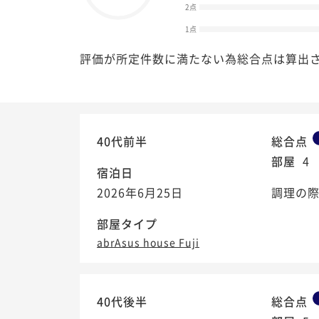
2点
1点
評価が所定件数に満たない為総合点は算出
40代前半
総合点
部屋
4
宿泊日
2026年6月25日
調理の
部屋タイプ
abrAsus house Fuji
40代後半
総合点