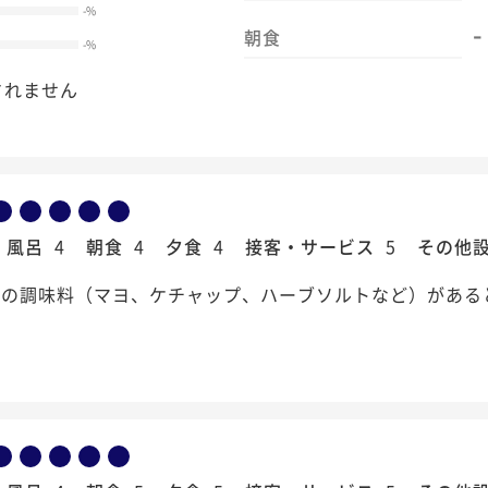
-
%
-
朝食
-
%
されません
風呂
4
朝食
4
夕食
4
接客・サービス
5
その他
際の調味料（マヨ、ケチャップ、ハーブソルトなど）がある