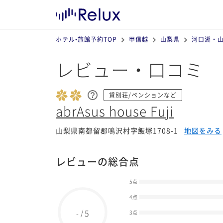
ホテル•旅館予約TOP
甲信越
山梨県
河口湖・
レビュー・口コミ
貸別荘/ペンションなど
abrAsus house Fuji
山梨県南都留郡鳴沢村字飯塚1708-1
地図をみる
レビューの総合点
5点
4点
5
/
-
3点