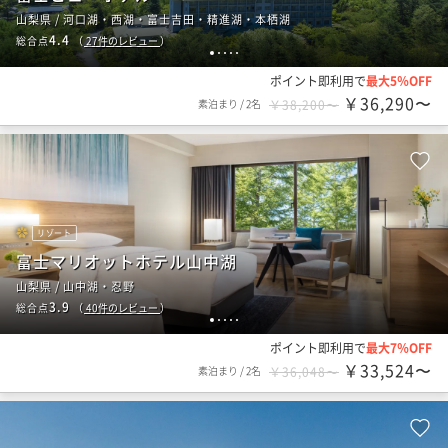
山梨県 / 河口湖・西湖・富士吉田・精進湖・本栖湖
4.4
総合点
（
27
件のレビュー
）
1
2
3
4
5
ポイント即利用で
最大5％OFF
￥36,290〜
素泊まり
/
2名
￥38,200〜
リゾート
富士マリオットホテル山中湖
山梨県 / 山中湖・忍野
3.9
総合点
（
40
件のレビュー
）
1
2
3
4
5
ポイント即利用で
最大7％OFF
￥33,524〜
素泊まり
/
2名
￥36,048〜