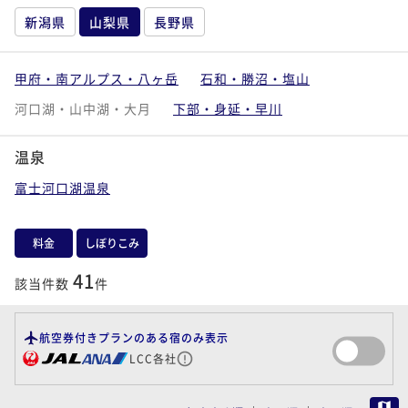
新潟県
山梨県
長野県
甲府・南アルプス・八ヶ岳
石和・勝沼・塩山
河口湖・山中湖・大月
下部・身延・早川
温泉
富士河口湖温泉
料金
しぼりこみ
41
該当件数
件
航空券付きプランのある宿のみ表示
LCC各社
MAP