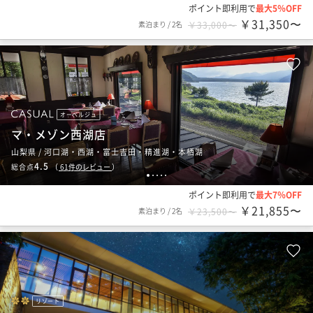
ポイント即利用で
最大5％OFF
￥31,350〜
素泊まり
/
2名
￥33,000〜
オーベルジュ
マ・メゾン西湖店
山梨県 / 河口湖・西湖・富士吉田・精進湖・本栖湖
4.5
総合点
（
61
件のレビュー
）
1
2
3
4
5
ポイント即利用で
最大7％OFF
￥21,855〜
素泊まり
/
2名
￥23,500〜
リゾート