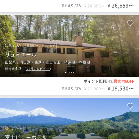
￥26,659〜
素泊まり
/
2名
￥28,666〜
貸別荘/ペンションなど
リュミエール
山梨県 / 河口湖・西湖・富士吉田・精進湖・本栖湖
4.3
総合点
（
22
件のレビュー
）
1
2
3
4
5
ポイント即利用で
最大7％OFF
￥19,530〜
素泊まり
/
2名
￥21,000〜
リゾート
富士ビューホテル