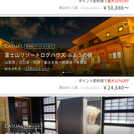
ポイント即利用で
最大10％OFF
￥50,886〜
素泊まり
/
2名
￥56,540〜
貸別荘/ペンションなど
富士山リゾートログハウス ふようの宿
山梨県 / 河口湖・西湖・富士吉田・精進湖・本栖湖
4.6
総合点
（
51
件のレビュー
）
1
2
3
4
5
ポイント即利用で
最大12％OFF
￥24,640〜
素泊まり
/
2名
￥28,000〜
町家/古民家