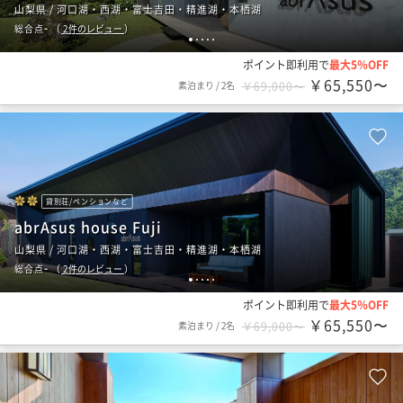
山梨県 / 河口湖・西湖・富士吉田・精進湖・本栖湖
-
総合点
（
2
件のレビュー
）
1
2
3
4
5
ポイント即利用で
最大5％OFF
￥65,550〜
素泊まり
/
2名
￥69,000〜
貸別荘/ペンションなど
abrAsus house Fuji
山梨県 / 河口湖・西湖・富士吉田・精進湖・本栖湖
-
総合点
（
2
件のレビュー
）
1
2
3
4
5
ポイント即利用で
最大5％OFF
￥65,550〜
素泊まり
/
2名
￥69,000〜