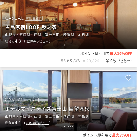
町家/古民家
古民家宿LOOF 坂之家
山梨県 / 河口湖・西湖・富士吉田・精進湖・本栖湖
4.3
総合点
（
12
件のレビュー
）
1
2
3
4
5
ポイント即利用で
最大10％OFF
￥45,738〜
素泊まり
/
2名
￥50,820〜
ビジネス
ホテルマイステイズ富士山 展望温泉
山梨県 / 河口湖・西湖・富士吉田・精進湖・本栖湖
4.1
総合点
（
83
件のレビュー
）
1
2
3
4
5
ポイント即利用で
最大5％OFF