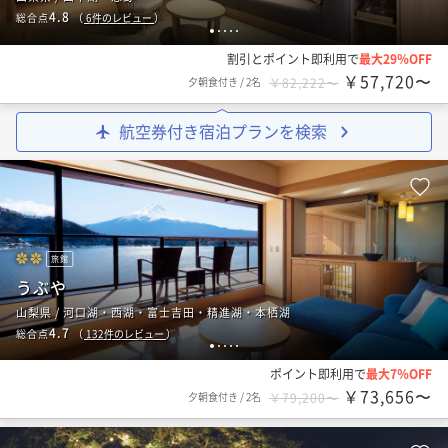
4.8
総合点
（
6
件のレビュー
）
1
2
3
4
5
割引とポイント即利用で
最大29％OFF
￥57,720〜
夕朝食付き
/
2名
￥82,222〜
航空券付き宿泊プランを検索
旅館
うぶや
山梨県 / 河口湖・西湖・富士吉田・精進湖・本栖湖
4.7
総合点
（
132
件のレビュー
）
1
2
3
4
5
ポイント即利用で
最大7％OFF
￥73,656〜
夕朝食付き
/
2名
￥79,200〜