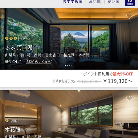
おすすめ順
高い順
安い順
リゾート
ふふ 河口湖
山梨県 / 河口湖・西湖・富士吉田・精進湖・本栖湖
4.7
総合点
（
232
件のレビュー
）
1
2
3
4
5
ポイント即利用で
最大5％OFF
￥119,320〜
夕朝食付き
/
2名
￥125,600〜
旅館
木花館
山梨県 / 山中湖・忍野