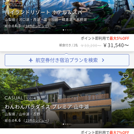
リゾート
ハイランドリゾート ホテル＆スパ
山梨県 / 河口湖・西湖・富士吉田・精進湖・本栖湖
4.3
総合点
（
14
件のレビュー
）
1
2
3
4
5
ポイント即利用で
最大5％OFF
￥31,540〜
朝食付き
/
2名
￥33,200〜
航空券付き宿泊プランを検索
リゾート
わんわんパラダイス プレミア 山中湖
山梨県 / 山中湖・忍野
4.6
総合点
（
23
件のレビュー
）
1
2
3
4
5
ポイント即利用で
最大7％OFF