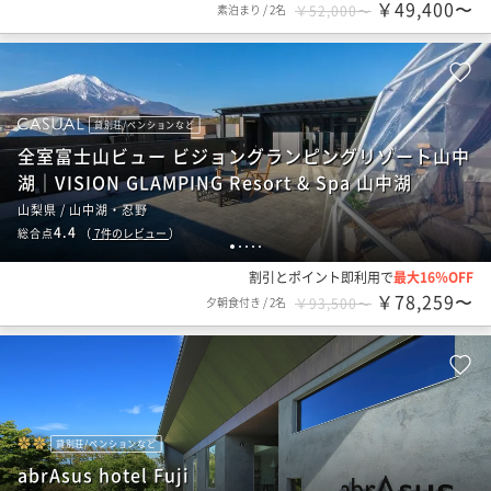
￥49,400〜
素泊まり
/
2名
￥52,000〜
貸別荘/ペンションなど
全室富士山ビュー ビジョングランピングリゾート山中
湖｜VISION GLAMPING Resort & Spa 山中湖
山梨県 / 山中湖・忍野
4.4
総合点
（
7
件のレビュー
）
1
2
3
4
5
割引とポイント即利用で
最大16％OFF
￥78,259〜
夕朝食付き
/
2名
￥93,500〜
貸別荘/ペンションなど
abrAsus hotel Fuji