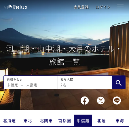
会員登録
ログイン
河口湖・山中湖・大月のホテル・
旅館一覧
利用人数
日程を入力
2
名
未指定
−
未指定
北海道
東北
北関東
首都圏
甲信越
北陸
東海