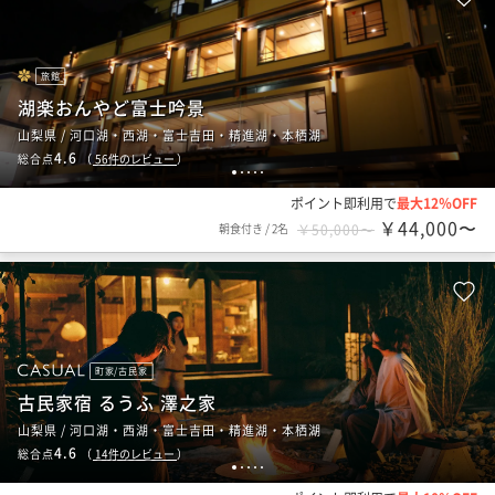
旅館
湖楽おんやど富士吟景
山梨県 / 河口湖・西湖・富士吉田・精進湖・本栖湖
4.6
総合点
（
56
件のレビュー
）
1
2
3
4
5
ポイント即利用で
最大12％OFF
￥44,000〜
朝食付き
/
2名
￥50,000〜
町家/古民家
古民家宿 るうふ 澤之家
山梨県 / 河口湖・西湖・富士吉田・精進湖・本栖湖
4.6
総合点
（
14
件のレビュー
）
1
2
3
4
5