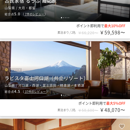
古民家宿 るうふ 織之家
山梨県 / 大月・都留
5.0
総合点
（
7
件のレビュー
）
1
2
3
4
5
ポイント即利用で
最大10％OFF
￥59,598〜
素泊まり
/
2名
￥66,220〜
リゾート
ラビスタ富士河口湖（共立リゾート）
山梨県 / 河口湖・西湖・富士吉田・精進湖・本栖湖
4.5
総合点
（
37
件のレビュー
）
1
2
3
4
5
ポイント即利用で
最大5％OFF
￥48,070〜
素泊まり
/
2名
￥50,600〜