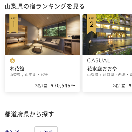
山梨県の宿ランキングを見る
木花館
花水庭おおや
山梨県 / 山中湖・忍野
山梨県 / 河口湖・西湖・
¥70,546〜
¥
2名1室
2名1室
都道府県から探す