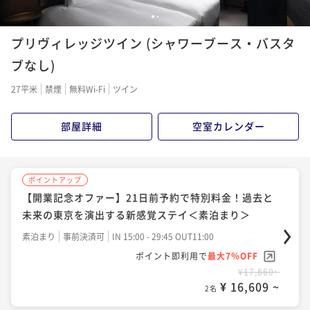
2名
1
2
ポイントアップ
プリヴィレッジツイン (シャワーブース・バスタ
【23年11月開業】東京Eclecticで伝統と未来の空間を
ポイントアップ
満喫する新感覚なホテルステイ＜素泊まり＞
ブなし)
東京Eclecticで伝統と未来の空間を満喫する新感覚ス
テイ＜朝食ビュッフェ付＞
素泊まり
現地決済可
事前決済可
IN 15:00 - 29:45 OUT11:00
27平米
禁煙
無料Wi-Fi
ツイン
ポイント即利用で
最大7％OFF
朝食付き
現地決済可
事前決済可
IN 15:00 - 29:45 OUT11:00
¥16,500~
ポイント即利用で
最大7％OFF
部屋詳細
空室カレンダー
¥ 15,345 ~
2名
¥22,000~
¥ 20,460 ~
2名
ポイントアップ
ポイントアップ
【開業記念オファー】21日前予約で特別料金！過去と
【開業記念オファー】21日前予約で特別料金！過去と
未来の東京を演出する空間を演出＜朝食ビュッフェ付
未来の東京を演出する新感覚ステイ＜素泊まり＞
＞
朝食付き
事前決済可
IN 15:00 - 29:45 OUT11:00
素泊まり
事前決済可
IN 15:00 - 29:45 OUT11:00
ポイント即利用で
最大7％OFF
ポイント即利用で
最大7％OFF
¥19,880~
¥17,860~
¥ 18,488 ~
¥ 16,609 ~
2名
2名