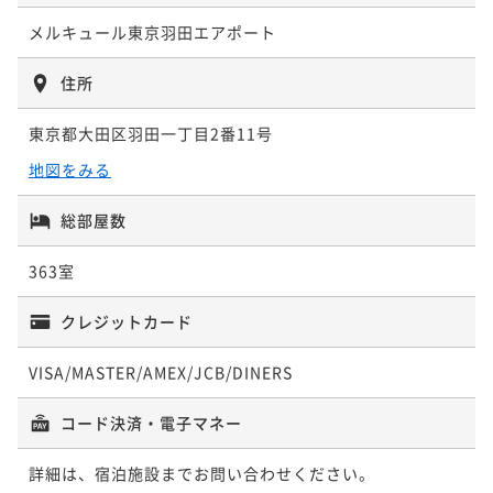
【23年11月開業】東京Eclecticで伝統と未来の空間を
ポイントアップ
メルキュール東京羽田エアポート
満喫する新感覚なホテルステイ＜素泊まり＞
東京Eclecticで伝統と未来の空間を満喫する新感覚ス
テイ＜朝食ビュッフェ付＞
素泊まり
現地決済可
事前決済可
IN 15:00 - 29:45 OUT11:00
住所
ポイント即利用で
最大7％OFF
朝食付き
現地決済可
事前決済可
IN 15:00 - 29:45 OUT11:00
東京都大田区羽田一丁目2番11号
¥20,500~
ポイント即利用で
最大7％OFF
¥ 19,065 ~
2名
¥26,000~
地図をみる
¥ 24,180 ~
2名
総部屋数
ポイントアップ
【開業記念オファー】21日前予約で特別料金！過去と
363室
未来の東京を演出する空間を演出＜朝食ビュッフェ付
＞
朝食付き
事前決済可
IN 15:00 - 29:45 OUT11:00
クレジットカード
ポイント即利用で
最大7％OFF
VISA/MASTER/AMEX/JCB/DINERS
¥23,280~
¥ 21,650 ~
2名
コード決済・電子マネー
ポイントアップ
詳細は、宿泊施設までお問い合わせください。