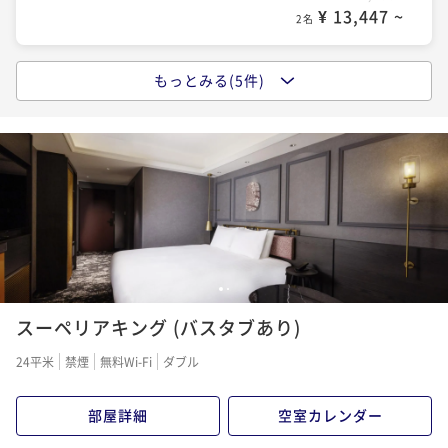
¥ 13,447 ~
2名
もっとみる(5件)
ポイントアップ
【開業記念オファー】3日前予約で特別料金！東京Ecle
cticで伝統と未来の空間を満喫＜素泊まり＞
素泊まり
事前決済可
IN 15:00 - 29:45 OUT11:00
ポイント即利用で
最大7％OFF
¥15,300~
¥ 14,229 ~
2名
1
2
ポイントアップ
スーペリアキング (バスタブあり)
【23年11月開業】東京Eclecticで伝統と未来の空間を
満喫する新感覚なホテルステイ＜素泊まり＞
24平米
禁煙
無料Wi-Fi
ダブル
素泊まり
現地決済可
事前決済可
IN 15:00 - 29:45 OUT11:00
ポイント即利用で
最大7％OFF
部屋詳細
空室カレンダー
¥17,000~