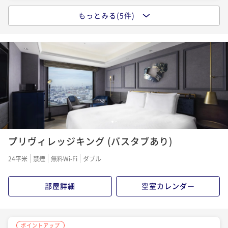
もっとみる(5件)
ポイントアップ
ポイントアップ
【開業記念オファー】3日前予約で特別料金！東京Ecle
【開業記念オファー】3日前予約で特別料金！東京Ecle
cticで伝統と未来の空間＜朝食ビュッフェ＞
cticで伝統と未来の空間を満喫＜素泊まり＞
朝食付き
事前決済可
IN 15:00 - 29:45 OUT11:00
素泊まり
事前決済可
IN 15:00 - 29:45 OUT11:00
ポイント即利用で
最大7％OFF
ポイント即利用で
最大7％OFF
¥20,760~
¥18,900~
¥ 19,306 ~
¥ 17,577 ~
2名
2名
1
2
ポイントアップ
ポイントアップ
プリヴィレッジキング (バスタブあり)
東京Eclecticで伝統と未来の空間を満喫する新感覚ス
【23年11月開業】東京Eclecticで伝統と未来の空間を
テイ＜朝食ビュッフェ付＞
満喫する新感覚なホテルステイ＜素泊まり＞
24平米
禁煙
無料Wi-Fi
ダブル
朝食付き
現地決済可
事前決済可
IN 15:00 - 29:45 OUT11:00
素泊まり
現地決済可
事前決済可
IN 15:00 - 29:45 OUT11:00
ポイント即利用で
最大7％OFF
ポイント即利用で
最大7％OFF
部屋詳細
空室カレンダー
¥22,500~
¥20,000~
¥ 20,925 ~
¥ 18,600 ~
2名
2名
ポイントアップ