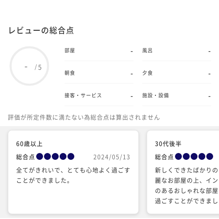
レビューの総合点
-
-
部屋
風呂
-
5
/
-
-
朝食
夕食
-
-
接客・サービス
施設・設備
評価が所定件数に満たない為総合点は算出されません
60歳以上
30代後半
総合点
2024/05/13
総合点
全てがきれいで、とても心地よく過ごす
新しくできたばかりの
ことができました。
麗なお部屋の上、イン
のあるおしゃれな部屋
過ごすことができまし
おしゃれだったのでも