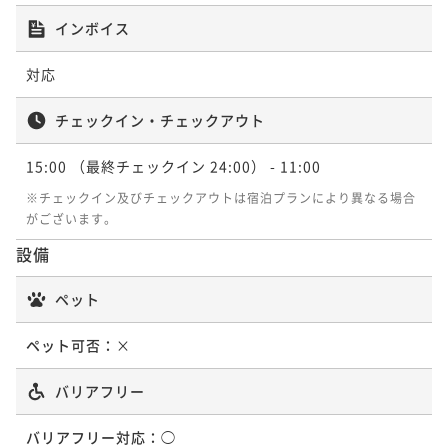
【開業記念オファー】3日前予約で特別料金！東京Ecle
インボイス
cticで伝統と未来の空間＜朝食ビュッフェ＞
朝食付き
事前決済可
IN 15:00 - 29:45 OUT11:00
対応
ポイント即利用で
最大7％OFF
¥24,360~
チェックイン・チェックアウト
¥ 22,654 ~
2名
15:00
（最終チェックイン 24:00）
- 11:00
※チェックイン及びチェックアウトは宿泊プランにより異なる場合
ポイントアップ
がございます。
東京Eclecticで伝統と未来の空間を満喫する新感覚ス
テイ＜朝食ビュッフェ付＞
設備
朝食付き
現地決済可
事前決済可
IN 15:00 - 29:45 OUT11:00
ペット
ポイント即利用で
最大7％OFF
¥26,500~
ペット可否：
×
¥ 24,645 ~
2名
バリアフリー
バリアフリー対応：
◯