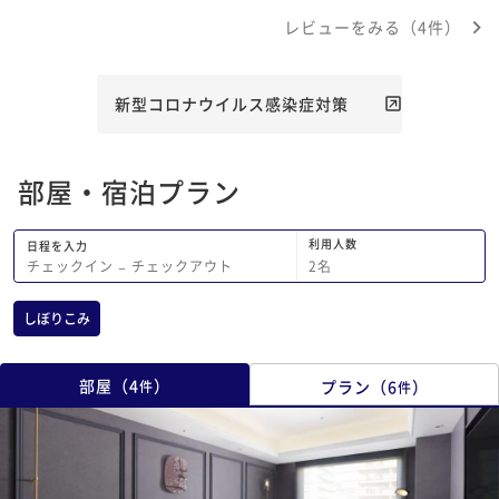
て見たかったです。 
レビューをみる（4件）
迎バスが出てたのは本
たです！ また機会が
です。
新型コロナウイルス感染症対策
部屋・宿泊プラン
利用人数
日程を入力
2
名
チェックイン
−
チェックアウト
しぼりこみ
部屋
（
4
）
プラン
（
6
）
件
件