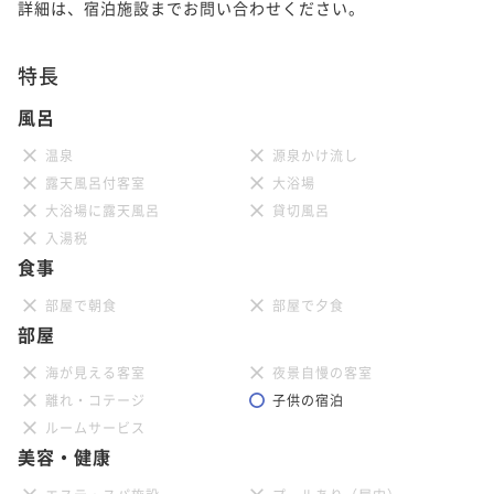
詳細は、宿泊施設までお問い合わせください。
特長
風呂
温泉
源泉かけ流し
露天風呂付客室
大浴場
大浴場に露天風呂
貸切風呂
入湯税
食事
部屋で朝食
部屋で夕食
部屋
海が見える客室
夜景自慢の客室
離れ・コテージ
子供の宿泊
ルームサービス
美容・健康