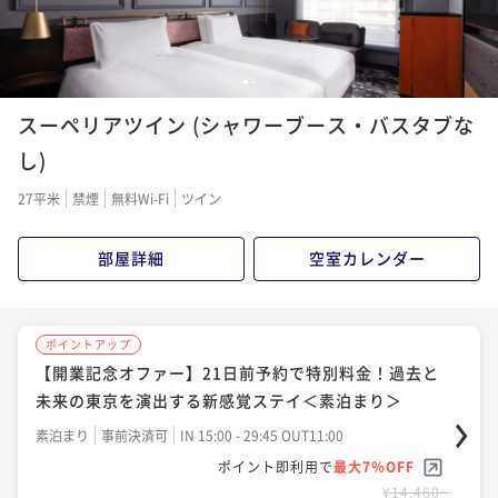
1
2
スーペリアツイン (シャワーブース・バスタブな
し)
27平米
禁煙
無料Wi-Fi
ツイン
部屋詳細
空室カレンダー
ポイントアップ
【開業記念オファー】21日前予約で特別料金！過去と
未来の東京を演出する新感覚ステイ＜素泊まり＞
素泊まり
事前決済可
IN 15:00 - 29:45 OUT11:00
ポイント即利用で
最大7％OFF
¥14,460~