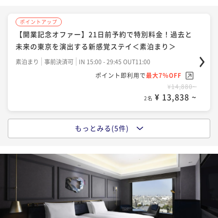
¥ 15,810 ~
2名
ポイントアップ
【開業記念オファー】21日前予約で特別料金！過去と
ポイントアップ
未来の東京を演出する新感覚ステイ＜素泊まり＞
【開業記念オファー】21日前予約で特別料金！過去と
未来の東京を演出する空間を演出＜朝食ビュッフェ付
素泊まり
事前決済可
IN 15:00 - 29:45 OUT11:00
＞
ポイント即利用で
最大7％OFF
朝食付き
事前決済可
IN 15:00 - 29:45 OUT11:00
¥14,880~
ポイント即利用で
最大7％OFF
¥ 13,838 ~
2名
¥19,460~
¥ 18,097 ~
2名
もっとみる(5件)
ポイントアップ
【開業記念オファー】3日前予約で特別料金！東京Ecle
ポイントアップ
cticで伝統と未来の空間を満喫＜素泊まり＞
【開業記念オファー】3日前予約で特別料金！東京Ecle
cticで伝統と未来の空間＜朝食ビュッフェ＞
素泊まり
事前決済可
IN 15:00 - 29:45 OUT11:00
ポイント即利用で
最大7％OFF
朝食付き
事前決済可
IN 15:00 - 29:45 OUT11:00
¥15,760~
ポイント即利用で
最大7％OFF
¥ 14,656 ~
2名
¥20,300~
¥ 18,879 ~