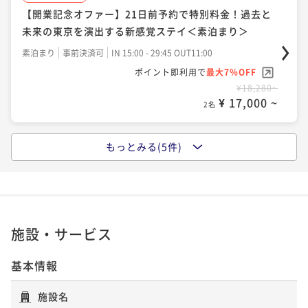
【開業記念オファー】21日前予約で特別料金！過去と
ポイントアップ
未来の東京を演出する新感覚ステイ＜素泊まり＞
【開業記念オファー】21日前予約で特別料金！過去と
未来の東京を演出する空間を演出＜朝食ビュッフェ付
素泊まり
事前決済可
IN 15:00 - 29:45 OUT11:00
＞
ポイント即利用で
最大7％OFF
朝食付き
事前決済可
IN 15:00 - 29:45 OUT11:00
¥18,280~
ポイント即利用で
最大7％OFF
¥ 17,000 ~
2名
¥22,860~
¥ 21,259 ~
2名
もっとみる(5件)
ポイントアップ
【開業記念オファー】3日前予約で特別料金！東京Ecle
ポイントアップ
cticで伝統と未来の空間を満喫＜素泊まり＞
【開業記念オファー】3日前予約で特別料金！東京Ecle
cticで伝統と未来の空間＜朝食ビュッフェ＞
素泊まり
事前決済可
IN 15:00 - 29:45 OUT11:00
ポイント即利用で
最大7％OFF
朝食付き
事前決済可
IN 15:00 - 29:45 OUT11:00
施設・サービス
¥19,360~
ポイント即利用で
最大7％OFF
¥ 18,004 ~
2名
¥23,900~
基本情報
¥ 22,227 ~
2名
施設名
ポイントアップ