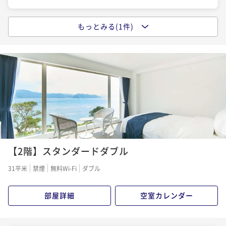
もっとみる(1件)
大自然のエネルギーを体感する
夕朝食付きプラン
二食付き
現地決済可
事前決済可
IN 15:00 - 18:00 OUT11:00
ポイント即利用で
最大5％OFF
¥75,900~
¥ 72,105 ~
2名
【2階】スタンダードダブル
31平米
禁煙
無料Wi-Fi
ダブル
部屋詳細
空室カレンダー