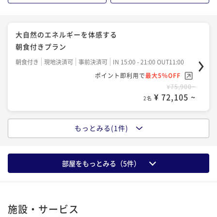
大自然のエネルギーを体感する
朝食付きプラン
朝食付き
現地決済可
事前決済可
IN 15:00 - 21:00 OUT11:00
ポイント即利用で
最大5％OFF
¥75,900~
¥ 72,105 ~
2名
もっとみる(1件)
大自然のエネルギーを体感する
夕朝食付きプラン
二食付き
現地決済可
事前決済可
IN 15:00 - 18:00 OUT11:00
部屋をもっとみる（
5
件）
ポイント即利用で
最大5％OFF
¥102,300~
¥ 97,185 ~
2名
施設・サービス