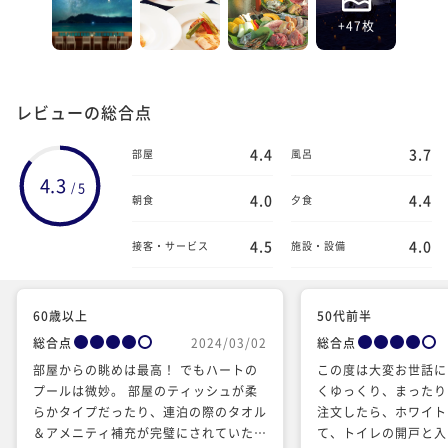
+47枚
レビューの総合点
4.4
3.7
部屋
風呂
4.3
5
/
4.0
4.4
朝食
夕食
4.5
4.0
接客・サービス
施設・設備
60歳以上
50代前半
総合点
2024/03/02
総合点
部屋からの眺めは最高！ でもハートの
この度は大変お世話に
プールは微妙。 部屋のティッシュが柔
くゆっくり、まったり
らかタイプだったり、連泊の際のタオル
注文したら、ホワイト
＆アメニティ補充が完璧にされていた
て、トイレの開戸と入