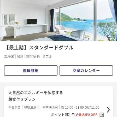
ポイント即利用で
最大5％OFF
¥84,700~
¥ 80,465 ~
2名
【最上階】スタンダードダブル
31平米
禁煙
無料Wi-Fi
ダブル
部屋詳細
空室カレンダー
大自然のエネルギーを体感する
朝食付きプラン
朝食付き
現地決済可
事前決済可
IN 15:00 - 21:00 OUT11:00
ポイント即利用で
最大5％OFF