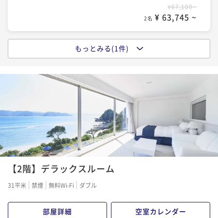
¥67,100~
¥ 63,745 ~
2名
もっとみる(1件)
大自然のエネルギーを体感する
夕朝食付きプラン
二食付き
現地決済可
事前決済可
IN 15:00 - 18:00 OUT11:00
ポイント即利用で
最大5％OFF
¥93,500~
¥ 88,825 ~
2名
【2階】デラックスルーム
31平米
禁煙
無料Wi-Fi
ダブル
部屋詳細
空室カレンダー