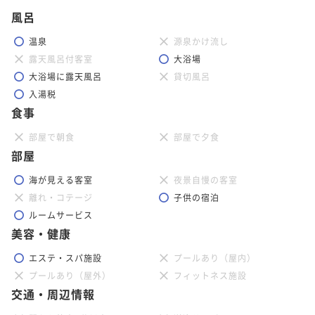
風呂
温泉
源泉かけ流し
露天風呂付客室
大浴場
大浴場に露天風呂
貸切風呂
入湯税
食事
部屋で朝食
部屋で夕食
部屋
海が見える客室
夜景自慢の客室
離れ・コテージ
子供の宿泊
ルームサービス
美容・健康
エステ・スパ施設
プールあり（屋内）
プールあり（屋外）
フィットネス施設
交通・周辺情報