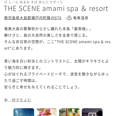
ざ しーん あまみ すぱ あんど りぞーと
THE SCENE amami spa ＆ resort
鹿児島県大島郡瀬戸内町蘇刈970
奄美温泉
奄美大島の繁華街から少し離れた本島「最南端」。

静けさと、島の大自然の美しさを全身で感じる。

そんな非日常の空間が、ここ"THE SCENE amami spa & res
ort"にあります。

青い海を白い砂浜とのコントラストに、太陽がキラキラとよ
り魅力的に輝きます。

心がほぐれるプライベートビーチで、波音を聴きながらゆっ
たり過ごす時間は、

安らぎと幸せを与えてくれることでしょう。

お...
続きをよむ