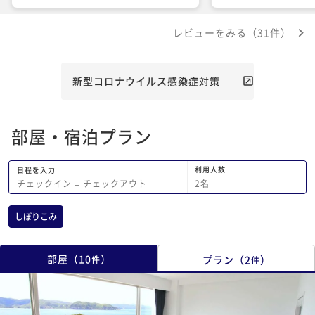
り、良い所は多々。 一方で、掃除の甘
ね合いがあまり合わず
さやシャワーブースからバスタブまでの
行きにくかったです。
レビューをみる（31件）
動線、ソファーや建具の安普請さが気に
連絡する時、案内本に
はなった。 従業員さんの同士の連携も
ジににしかなく悩まし
イマイチかな。 夕食時のペアリングの
話にフロントの番号を
ワイン、隣の席のホテル関係者？客だけ
使いやすいです。部屋
新型コロナウイルス感染症対策
にアマローネが提供されていて羨ましか
スタッフ様も非常にフ
ったかも笑。 やはりレストランに個室
に楽しく過ごせました
は必要ですね。 加計呂麻島クルーズは
した╰(*´︶`*)╯
部屋・宿泊プラン
想像以上に楽しかったし、時間を有効に
使える点でもおススメ
利用人数
日程を入力
2
名
チェックイン
−
チェックアウト
しぼりこみ
部屋
（
10
）
プラン
（
2
）
件
件