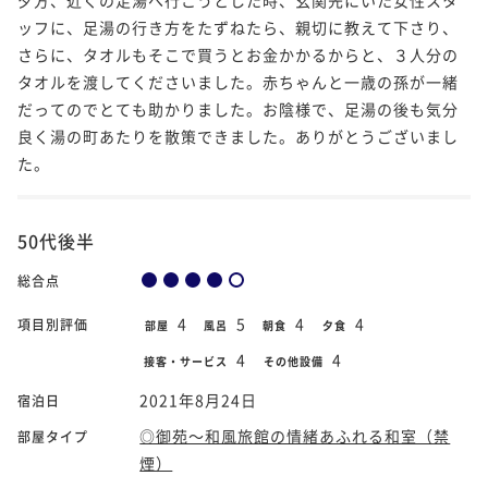
ッフに、足湯の行き方をたずねたら、親切に教えて下さり、
さらに、タオルもそこで買うとお金かかるからと、３人分の
タオルを渡してくださいました。赤ちゃんと一歳の孫が一緒
だってのでとても助かりました。お陰様で、足湯の後も気分
良く湯の町あたりを散策できました。ありがとうございまし
た。
50代後半
総合点
4
5
4
4
項目別評価
部屋
風呂
朝食
夕食
4
4
接客・サービス
その他設備
2021年8月24日
宿泊日
◎御苑～和風旅館の情緒あふれる和室（禁
部屋タイプ
煙）