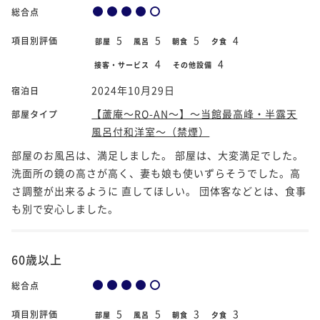
総合点
5
5
5
4
項目別評価
部屋
風呂
朝食
夕食
4
4
接客・サービス
その他設備
2024年10月29日
宿泊日
【蘆庵～RO-AN～】～当館最高峰・半露天
部屋タイプ
風呂付和洋室～（禁煙）
部屋のお風呂は、満足しました。 部屋は、大変満足でした。
洗面所の鏡の高さが高く、妻も娘も使いずらそうでした。高
さ調整が出来るように 直してほしい。 団体客などとは、食事
も別で安心しました。
60歳以上
総合点
5
5
3
3
項目別評価
部屋
風呂
朝食
夕食