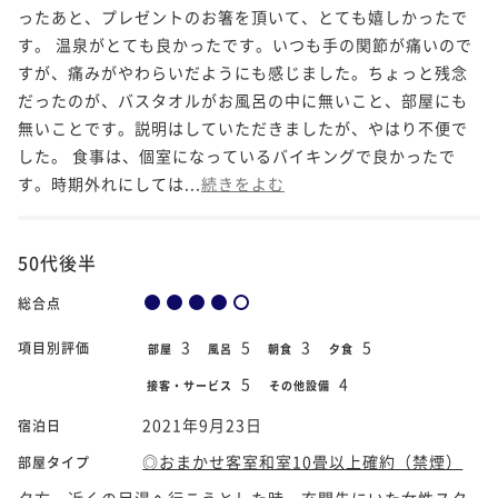
ったあと、プレゼントのお箸を頂いて、とても嬉しかったで
す。 温泉がとても良かったです。いつも手の関節が痛いので
すが、痛みがやわらいだようにも感じました。ちょっと残念
だったのが、バスタオルがお風呂の中に無いこと、部屋にも
無いことです。説明はしていただきましたが、やはり不便で
した。 食事は、個室になっているバイキングで良かったで
す。時期外れにしては...
続きをよむ
50代後半
総合点
3
5
3
5
項目別評価
部屋
風呂
朝食
夕食
5
4
接客・サービス
その他設備
2021年9月23日
宿泊日
◎おまかせ客室和室10畳以上確約（禁煙）
部屋タイプ
夕方、近くの足湯へ行こうとした時、玄関先にいた女性スタ