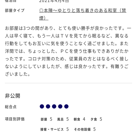
宿泊日
◎本陣～ゆとりと落ち着きのある和室（禁
部屋タイプ
煙）
お部屋は3つの間があり、とても使い勝手が良かったです。一
人は早く寝て、もう一人はＴＶを見てから眠るなど、異なる
行動をしてもお互いに気を使うことなく過ごせました。また
洋間では、ちょっとした、ＰＣを使う仕事もできありがたか
ったです。コロナ対策のため、従業員の方とはなるべく接し
ないようにしていましたが、感じは良かったです。有難うご
ざいました。
非公開
総合点
5
5
4
5
項目別評価
部屋
風呂
朝食
夕食
5
5
接客・サービス
その他設備