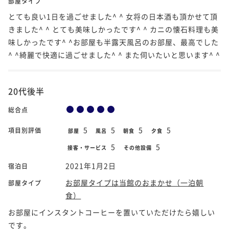
部屋タイプ
とても良い1日を過ごせました^ ^ 女将の日本酒も頂かせて頂
きました^ ^ とても美味しかったです^ ^ カニの懐石料理も美
味しかったです^ ^お部屋も半露天風呂のお部屋、最高でした
^ ^綺麗で快適に過ごせました^ ^ また伺いたいと思います^ ^
20代後半
総合点
5
5
5
5
項目別評価
部屋
風呂
朝食
夕食
5
5
接客・サービス
その他設備
2021年1月2日
宿泊日
お部屋タイプは当館のおまかせ（一泊朝
部屋タイプ
食）
お部屋にインスタントコーヒーを置いていただけたら嬉しい
です。