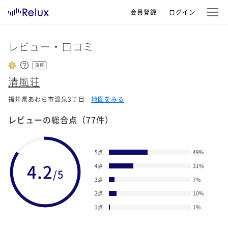
会員登録
ログイン
レビュー・口コミ
旅館
清風荘
福井県あわら市温泉3丁目
地図をみる
レビューの総合点
（77件）
5点
49
%
4.2
4点
31
%
/5
3点
7
%
2点
10
%
1点
1
%