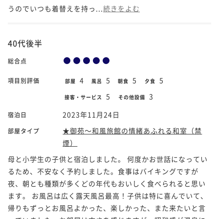
うのでいつも着替えを持っ...
続きをよむ
40代後半
総合点
4
5
5
5
項目別評価
部屋
風呂
朝食
夕食
5
3
接客・サービス
その他設備
2023年11月24日
宿泊日
★御苑～和風旅館の情緒あふれる和室（禁
部屋タイプ
煙）
母と小学生の子供と宿泊しました。 何度かお世話になってい
るため、不安なく予約しました。食事はバイキングですが
夜、朝とも種類が多くどの年代もおいしく食べられると思い
ます。 お風呂は広く露天風呂最高！子供は特に喜んでいて、
帰りもずっとお風呂よかった、楽しかった、また来たいと言