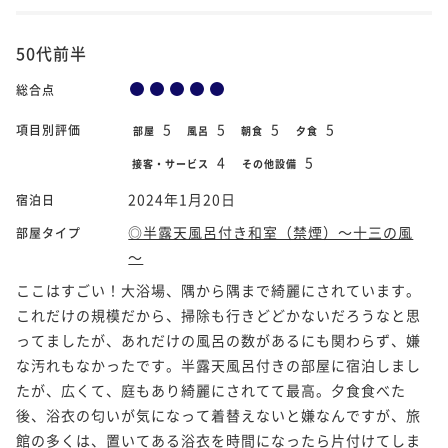
50代前半
総合点
5
5
5
5
項目別評価
部屋
風呂
朝食
夕食
4
5
接客・サービス
その他設備
2024年1月20日
宿泊日
◎半露天風呂付き和室（禁煙）～十三の風
部屋タイプ
～
ここはすごい！大浴場、隅から隅まで綺麗にされています。
これだけの規模だから、掃除も行きどどかないだろうなと思
ってましたが、あれだけの風呂の数があるにも関わらず、嫌
な汚れもなかったです。半露天風呂付きの部屋に宿泊しまし
たが、広くて、庭もあり綺麗にされてて最高。夕食食べた
後、浴衣の匂いが気になって着替えないと嫌なんですが、旅
館の多くは、置いてある浴衣を時間になったら片付けてしま