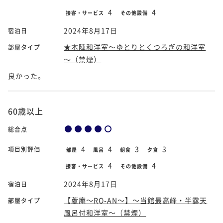
4
4
接客・サービス
その他設備
2024年8月17日
宿泊日
★本陣和洋室～ゆとりとくつろぎの和洋室
部屋タイプ
～（禁煙）
良かった。
60歳以上
総合点
4
4
3
3
項目別評価
部屋
風呂
朝食
夕食
4
4
接客・サービス
その他設備
2024年8月17日
宿泊日
【蘆庵～RO-AN～】～当館最高峰・半露天
部屋タイプ
風呂付和洋室～（禁煙）