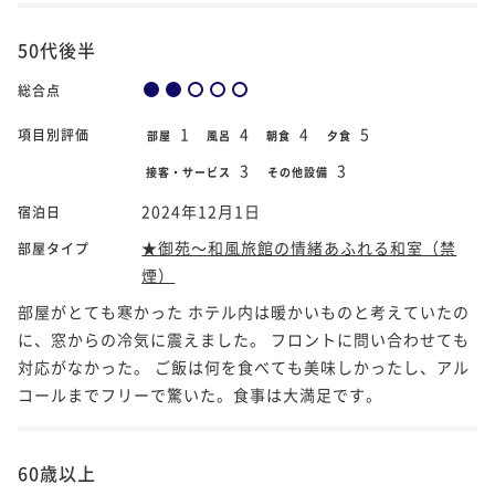
50代後半
総合点
1
4
4
5
項目別評価
部屋
風呂
朝食
夕食
3
3
接客・サービス
その他設備
2024年12月1日
宿泊日
★御苑～和風旅館の情緒あふれる和室（禁
部屋タイプ
煙）
部屋がとても寒かった ホテル内は暖かいものと考えていたの
に、窓からの冷気に震えました。 フロントに問い合わせても
対応がなかった。 ご飯は何を食べても美味しかったし、アル
コールまでフリーで驚いた。食事は大満足です。
60歳以上