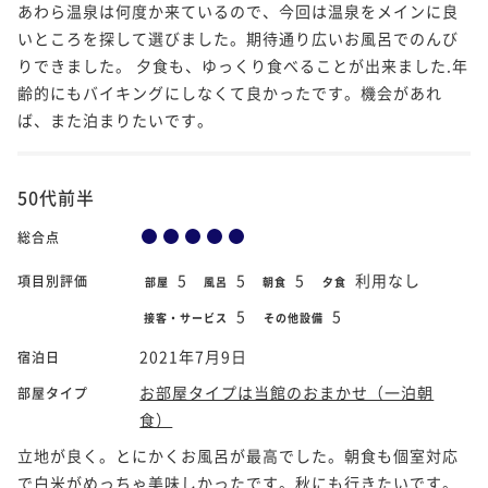
あわら温泉は何度か来ているので、今回は温泉をメインに良
いところを探して選びました。期待通り広いお風呂でのんび
りできました。 夕食も、ゆっくり食べることが出来ました.年
齢的にもバイキングにしなくて良かったです。機会があれ
ば、また泊まりたいです。
50代前半
総合点
5
5
5
利用なし
項目別評価
部屋
風呂
朝食
夕食
5
5
接客・サービス
その他設備
2021年7月9日
宿泊日
お部屋タイプは当館のおまかせ（一泊朝
部屋タイプ
食）
立地が良く。とにかくお風呂が最高でした。朝食も個室対応
で白米がめっちゃ美味しかったです。秋にも行きたいです。