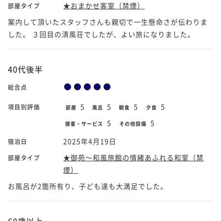
★おまかせ客室（禁煙）
部屋タイプ
案内して頂いたスタッフさんも親切で一生懸命さが伝わりま
した。 ３回目の清風荘でしたが、よい旅になりました。
40代後半
総合点
5
5
5
5
項目別評価
部屋
風呂
朝食
夕食
5
5
接客・サービス
その他設備
2025年4月19日
宿泊日
★御苑～和風旅館の情緒あふれる和室（禁
部屋タイプ
煙）
お風呂が2箇所有り、子ども達も大満足でした。
60歳以上