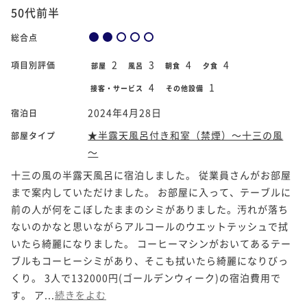
50代前半
総合点
2
3
4
4
項目別評価
部屋
風呂
朝食
夕食
4
1
接客・サービス
その他設備
2024年4月28日
宿泊日
★半露天風呂付き和室（禁煙）～十三の風
部屋タイプ
～
十三の風の半露天風呂に宿泊しました。 従業員さんがお部屋
まで案内していただけました。 お部屋に入って、テーブルに
前の人が何をこぼしたままのシミがありました。汚れが落ち
ないのかなと思いながらアルコールのウエットテッシュで拭
いたら綺麗になりました。 コーヒーマシンがおいてあるテー
ブルもコーヒーシミがあり、そこも拭いたら綺麗になりびっ
くり。 3人で132000円(ゴールデンウィーク)の宿泊費用で
す。 ア...
続きをよむ