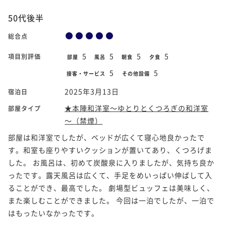
50代後半
総合点
5
5
5
5
項目別評価
部屋
風呂
朝食
夕食
5
5
接客・サービス
その他設備
2025年3月13日
宿泊日
★本陣和洋室～ゆとりとくつろぎの和洋室
部屋タイプ
～（禁煙）
部屋は和洋室でしたが、ベッドが広くて寝心地良かったで
す。和室も座りやすいクッションが置いてあり、くつろげま
した。 お風呂は、初めて炭酸泉に入りましたが、気持ち良か
ったです。露天風呂は広くて、手足をめいっぱい伸ばして入
ることができ、最高でした。 劇場型ビュッフェは美味しく、
また楽しむことができました。 今回は一泊でしたが、一泊で
はもったいなかったです。