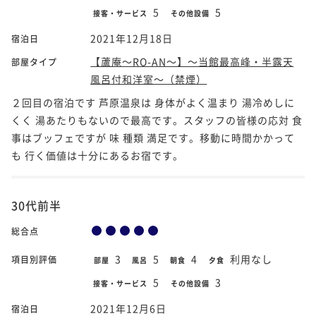
5
5
接客・サービス
その他設備
2021年12月18日
宿泊日
【蘆庵～RO-AN～】～当館最高峰・半露天
部屋タイプ
風呂付和洋室～（禁煙）
２回目の宿泊です 芦原温泉は 身体がよく温まり 湯冷めしに
くく 湯あたりもないので最高です。スタッフの皆様の応対 食
事はブッフェですが 味 種類 満足です。移動に時間かかって
も 行く価値は十分にあるお宿です。
30代前半
総合点
3
5
4
利用なし
項目別評価
部屋
風呂
朝食
夕食
5
3
接客・サービス
その他設備
2021年12月6日
宿泊日