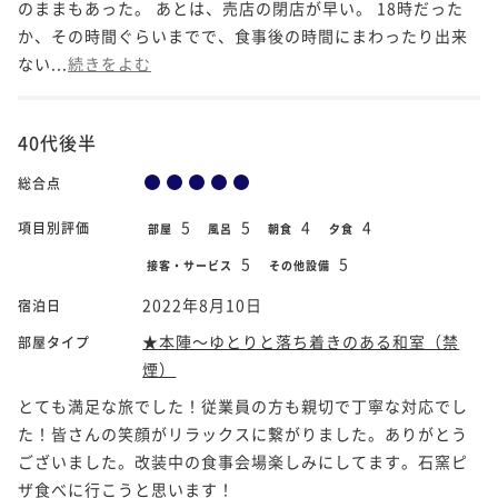
のままもあった。 あとは、売店の閉店が早い。 18時だった
か、その時間ぐらいまでで、食事後の時間にまわったり出来
ない...
続きをよむ
40代後半
総合点
5
5
4
4
項目別評価
部屋
風呂
朝食
夕食
5
5
接客・サービス
その他設備
2022年8月10日
宿泊日
★本陣～ゆとりと落ち着きのある和室（禁
部屋タイプ
煙）
とても満足な旅でした！従業員の方も親切で丁寧な対応でし
た！皆さんの笑顔がリラックスに繋がりました。ありがとう
ございました。改装中の食事会場楽しみにしてます。石窯ピ
ザ食べに行こうと思います！