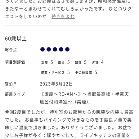
っていました。お部屋は古さを感じますが、昭和感が温泉に
きたなーと思わせてくれてむしろよかったです。 ひとつリク
エストをしたいのが...
続きをよむ
60歳以上
総合点
5
5
5
4
項目別評価
部屋
風呂
朝食
夕食
5
5
接客・サービス
その他設備
2023年8月12日
宿泊日
【蘆庵～RO-AN～】～当館最高峰・半露天
部屋タイプ
風呂付和洋室～（禁煙）
今回2度目でしたが、特別室のお部屋からの眺望や内装も最高
でした。 お食事もバイキングで好きなものを丁度良い量で美
味しい温度で頂きました。ありがとうございました。 お盆で
少しお子様が多くて賑やかでした。ライブキッチンの音量を