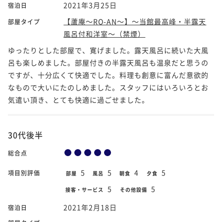
2021年3月25日
宿泊日
【蘆庵～RO-AN～】～当館最高峰・半露天
部屋タイプ
風呂付和洋室～（禁煙）
ゆったりとした部屋で、寛げました。露天風呂に続いた大風
呂も楽しめました。部屋付きの半露天風呂も温泉だと思うの
ですが、十分広くて快適でした。料理も創意に富んだ意欲的
なもので大いにたのしめました。スタッフにはいろいろとお
気遣い頂き、とても快適に過ごせました。
30代後半
総合点
5
5
4
5
項目別評価
部屋
風呂
朝食
夕食
5
5
接客・サービス
その他設備
2021年2月18日
宿泊日