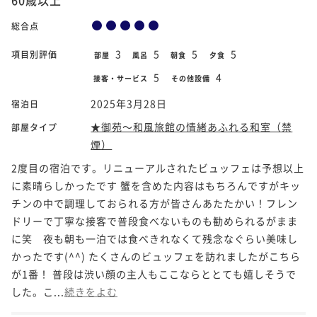
総合点
3
5
5
5
項目別評価
部屋
風呂
朝食
夕食
5
4
接客・サービス
その他設備
2025年3月28日
宿泊日
★御苑～和風旅館の情緒あふれる和室（禁
部屋タイプ
煙）
2度目の宿泊です。リニューアルされたビュッフェは予想以上
に素晴らしかったです 蟹を含めた内容はもちろんですがキッ
チンの中で調理しておられる方が皆さんあたたかい！フレン
ドリーで丁寧な接客で普段食べないものも勧められるがまま
に笑 夜も朝も一泊では食べきれなくて残念なぐらい美味し
かったです(^^) たくさんのビュッフェを訪れましたがこちら
が1番！ 普段は渋い顔の主人もここならととても嬉しそうで
した。こ...
続きをよむ