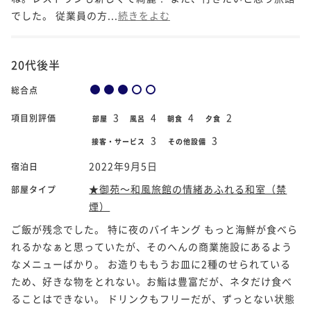
でした。 従業員の方...
続きをよむ
20代後半
総合点
3
4
4
2
項目別評価
部屋
風呂
朝食
夕食
3
3
接客・サービス
その他設備
2022年9月5日
宿泊日
★御苑～和風旅館の情緒あふれる和室（禁
部屋タイプ
煙）
ご飯が残念でした。 特に夜のバイキング もっと海鮮が食べら
れるかなぁと思っていたが、そのへんの商業施設にあるよう
なメニューばかり。 お造りももうお皿に2種のせられている
ため、好きな物をとれない。お鮨は豊富だが、ネタだけ食べ
ることはできない。 ドリンクもフリーだが、ずっとない状態