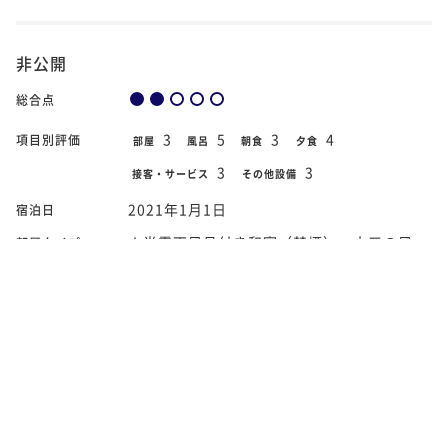
非公開
総合点
3
5
3
4
項目別評価
部屋
風呂
朝食
夕食
3
3
接客・サービス
その他設備
2021年1月1日
宿泊日
★半露天風呂付き和室（禁煙）～十三の風
部屋タイプ
～
チェックイン時ロビーで待たされ、案内の時他の客は名字で
呼んだが私だけフルネームで呼ばれた。個人情報管理が甘
い。また、荷物も持ってもらえなかったのは不満。食事は個
室で安心。料理は種類は豊富だがお節の具のようなものばか
りだった。朝食はライブキッ...
続きをよむ