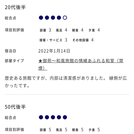
20代後半
総合点
3
4
4
4
項目別評価
部屋
風呂
朝食
夕食
3
4
接客・サービス
その他設備
2022年1月14日
宿泊日
★御苑～和風旅館の情緒あふれる和室（禁
部屋タイプ
煙）
歴史ある旅館ですが、内部は清潔感がありました。 縁側が広
かったです。
50代後半
総合点
5
5
5
5
項目別評価
部屋
風呂
朝食
夕食