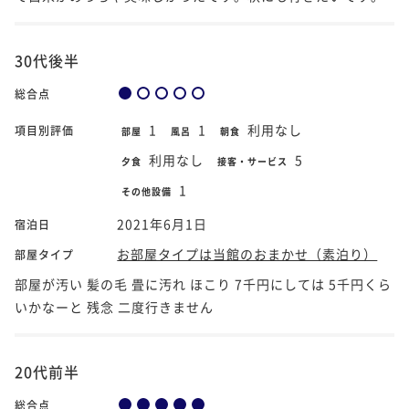
30代後半
総合点
1
1
利用なし
項目別評価
部屋
風呂
朝食
利用なし
5
夕食
接客・サービス
1
その他設備
2021年6月1日
宿泊日
お部屋タイプは当館のおまかせ（素泊り）
部屋タイプ
部屋が汚い 髪の毛 畳に汚れ ほこり 7千円にしては 5千円くら
いかなーと 残念 二度行きません
20代前半
総合点