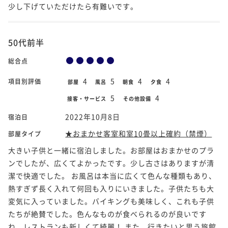
少し下げていただけたら有難いです。
50代前半
総合点
4
5
4
4
項目別評価
部屋
風呂
朝食
夕食
5
4
接客・サービス
その他設備
2022年10月8日
宿泊日
★おまかせ客室和室10畳以上確約（禁煙）
部屋タイプ
大きい子供と一緒に宿泊しました。お部屋はおまかせのプラ
ンでしたが、広くてよかったです。少し古さはありますが清
潔で快適でした。 お風呂は本当に広くて色んな種類もあり、
熱すぎず長く入れて何回も入りにいきました。子供たちも大
変気に入っていました。バイキングも美味しく、これも子供
たちが絶賛でした。色んなものが食べられるのが良いです
ね。レストランも新しくて綺麗！ また、行きたいと思う旅館