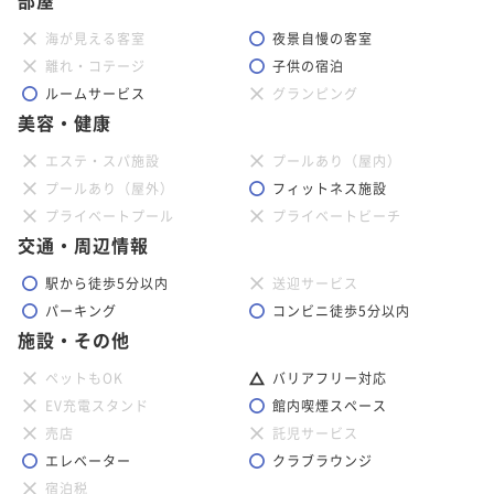
海が見える客室
夜景自慢の客室
離れ・コテージ
子供の宿泊
ルームサービス
グランピング
美容・健康
エステ・スパ施設
プールあり（屋内）
プールあり（屋外）
フィットネス施設
プライベートプール
プライベートビーチ
交通・周辺情報
駅から徒歩5分以内
送迎サービス
パーキング
コンビニ徒歩5分以内
施設・その他
ペットもOK
バリアフリー対応
EV充電スタンド
館内喫煙スペース
売店
託児サービス
エレベーター
クラブラウンジ
宿泊税