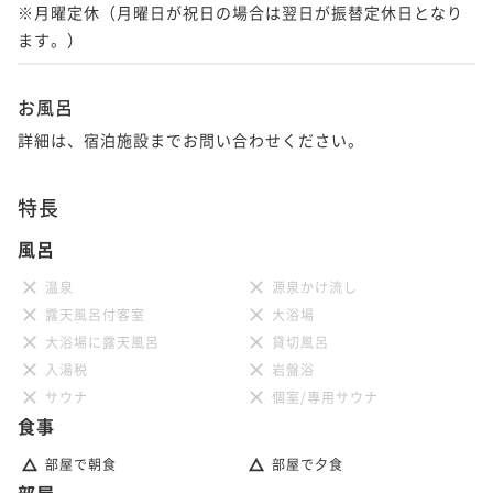
※月曜定休（月曜日が祝日の場合は翌日が振替定休日となり
お風呂
詳細は、宿泊施設までお問い合わせください。
特長
風呂
温泉
源泉かけ流し
露天風呂付客室
大浴場
大浴場に露天風呂
貸切風呂
入湯税
岩盤浴
サウナ
個室/専用サウナ
食事
部屋で朝食
部屋で夕食
部屋