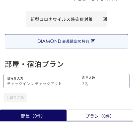
と感じました。 素敵
した。ありがとうござ
新型コロナウイルス感染症対策
部屋・宿泊プラン
利用人数
日程を入力
2
名
チェックイン
−
チェックアウト
しぼりこみ
部屋
（
0
）
プラン
（
0
）
件
件