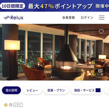
会員登録
ログイン
51
枚
1
2
3
4
5
宿の説明
レビュー
部屋・プラン
施設・サービス
シティ