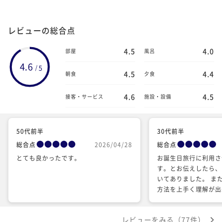
レビューの総合点
4.5
4.0
部屋
風呂
4.6
5
/
4.5
4.4
朝食
夕食
4.6
4.5
接客・サービス
施設・設備
50代前半
30代前半
総合点
2026/04/28
総合点
とても良かったです。
お誕生日旅行に利用さ
す。とお伝えしたら、
いてありました。 ま
方法を上手く理解が出
ルが提供していない駐
もかかわらず、快くチ
レビューをみる（77件）
ました。 心配りが素