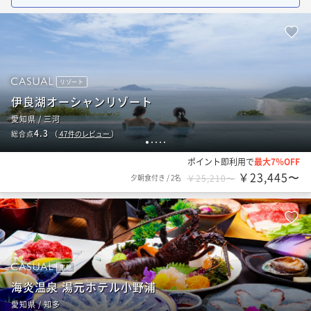
リゾート
伊良湖オーシャンリゾート
愛知県 / 三河
4.3
総合点
（
47
件のレビュー
）
1
2
3
4
5
ポイント即利用で
最大7％OFF
￥23,445〜
夕朝食付き
/
2名
￥25,210〜
旅館
海炎温泉 湯元ホテル小野浦
愛知県 / 知多