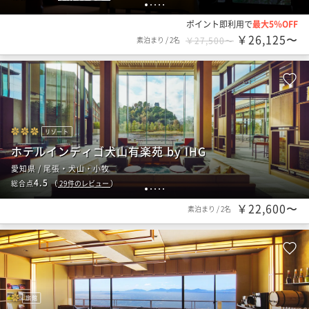
1
2
3
4
5
ポイント即利用で
最大5％OFF
￥26,125〜
素泊まり
/
2名
￥27,500〜
リゾート
ホテルインディゴ犬山有楽苑 by IHG
愛知県 / 尾張・犬山・小牧
4.5
総合点
（
29
件のレビュー
）
1
2
3
4
5
￥22,600〜
素泊まり
/
2名
旅館