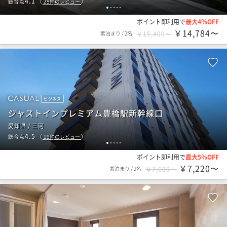
4.1
総合点
（
29
件のレビュー
）
1
2
3
4
5
ポイント即利用で
最大4％OFF
￥14,784〜
素泊まり
/
2名
￥15,400〜
ビジネス
ジャストインプレミアム豊橋駅新幹線口
愛知県 / 三河
4.5
総合点
（
19
件のレビュー
）
1
2
3
4
5
ポイント即利用で
最大5％OFF
￥7,220〜
素泊まり
/
2名
￥7,600〜