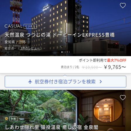
ビジネス
天然温泉 つつじの湯 ドーミーインEXPRESS豊橋
愛知県 / 三河
-
総合点
（
3
件のレビュー
）
1
2
3
4
5
ポイント即利用で
最大7％OFF
￥9,765〜
素泊まり
/
2名
￥10,500〜
航空券付き宿泊プランを検索
旅館
しあわせ隠れ里 猿投温泉 癒しの宿 金泉閣