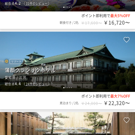
4.2
総合点
（
31
件のレビュー
）
1
2
3
4
5
ポイント即利用で
最大5％OFF
￥16,720〜
朝食付き
/
2名
￥17,600〜
リゾート
蒲郡クラシックホテル
愛知県 / 三河
4.4
総合点
（
24
件のレビュー
）
1
2
3
4
5
ポイント即利用で
最大7％OFF
￥22,320〜
素泊まり
/
2名
￥24,000〜