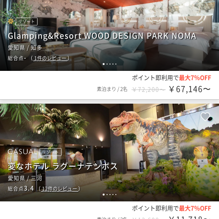
リゾート
Glamping&Resort WOOD DESIGN PARK NOMA
愛知県 / 知多
-
総合点
（
1
件のレビュー
）
1
2
3
4
5
ポイント即利用で
最大7％OFF
￥67,146〜
素泊まり
/
2名
￥72,200〜
リゾート
変なホテル ラグーナテンボス
愛知県 / 三河
3.4
総合点
（
12
件のレビュー
）
1
2
3
4
5
ポイント即利用で
最大7％OFF