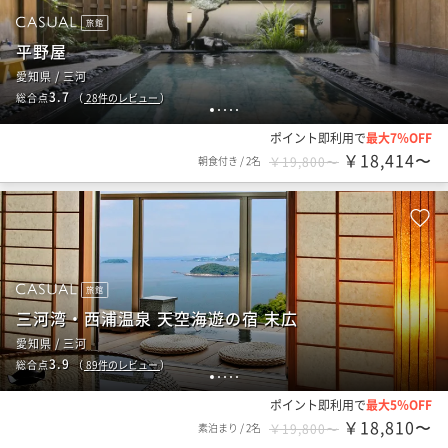
旅館
平野屋
愛知県 / 三河
3.7
総合点
（
28
件のレビュー
）
1
2
3
4
5
ポイント即利用で
最大7％OFF
￥18,414〜
朝食付き
/
2名
￥19,800〜
旅館
三河湾・西浦温泉 天空海遊の宿 末広
愛知県 / 三河
3.9
総合点
（
89
件のレビュー
）
1
2
3
4
5
ポイント即利用で
最大5％OFF
￥18,810〜
素泊まり
/
2名
￥19,800〜