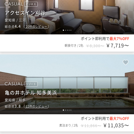
ビジネス
アクセスイン刈谷
愛知県 / 三河
4.4
総合点
（
20
件のレビュー
）
1
2
3
4
5
ポイント即利用で
最大7％OFF
￥7,719〜
朝食付き
/
2名
￥8,300〜
リゾート
亀の井ホテル 知多美浜
愛知県 / 知多
3.8
総合点
（
12
件のレビュー
）
1
2
3
4
5
ポイント即利用で
最大7％OFF
￥11,035〜
素泊まり
/
2名
￥11,866〜