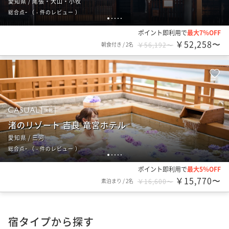
愛知県 / 尾張・犬山・小牧
-
総合点
（
- 件のレビュー
）
1
2
3
4
5
ポイント即利用で
最大7％OFF
￥52,258〜
朝食付き
/
2名
￥56,192〜
旅館
渚のリゾート 吉良 竜宮ホテル
愛知県 / 三河
-
総合点
（
- 件のレビュー
）
1
2
3
4
5
ポイント即利用で
最大5％OFF
￥15,770〜
素泊まり
/
2名
￥16,600〜
宿タイプから探す