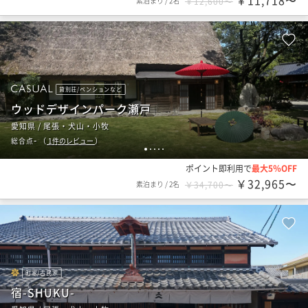
￥11,718〜
素泊まり
/
2名
￥12,600〜
貸別荘/ペンションなど
ウッドデザインパーク瀬戸
愛知県 / 尾張・犬山・小牧
-
総合点
（
1
件のレビュー
）
1
2
3
4
5
ポイント即利用で
最大5％OFF
￥32,965〜
素泊まり
/
2名
￥34,700〜
町家/古民家
宿-SHUKU-