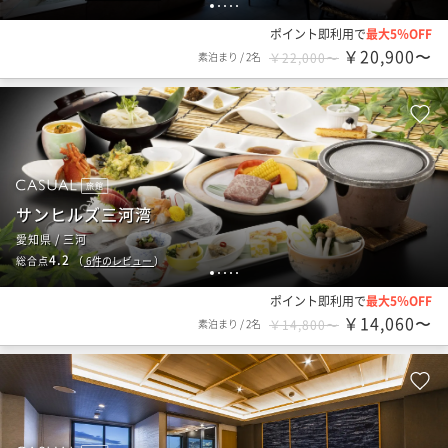
1
2
3
4
5
ポイント即利用で
最大5％OFF
￥20,900〜
素泊まり
/
2名
￥22,000〜
旅館
サンヒルズ三河湾
愛知県 / 三河
4.2
総合点
（
6
件のレビュー
）
1
2
3
4
5
ポイント即利用で
最大5％OFF
￥14,060〜
素泊まり
/
2名
￥14,800〜