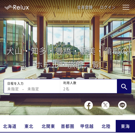
会員登録
ログイン
犬山・知多・豊橋・渥美・蒲郡の
ホテル・旅館一覧
利用人数
日程を入力
2
名
未指定
−
未指定
北海道
東北
北関東
首都圏
甲信越
北陸
東海