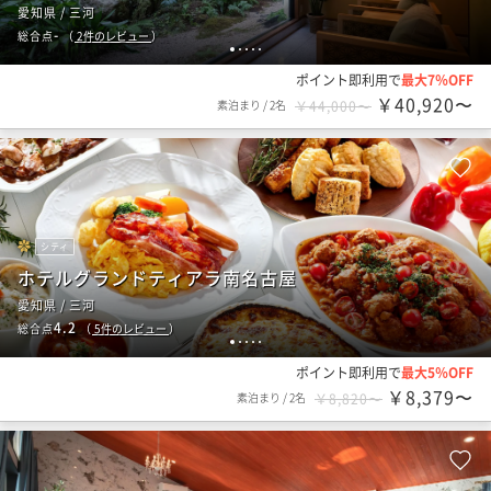
愛知県 / 三河
-
総合点
（
2
件のレビュー
）
1
2
3
4
5
ポイント即利用で
最大7％OFF
￥40,920〜
素泊まり
/
2名
￥44,000〜
シティ
ホテルグランドティアラ南名古屋
愛知県 / 三河
4.2
総合点
（
5
件のレビュー
）
1
2
3
4
5
ポイント即利用で
最大5％OFF
￥8,379〜
素泊まり
/
2名
￥8,820〜