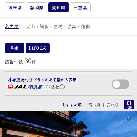
岐阜県
静岡県
愛知県
三重県
名古屋
犬山・知多・豊橋・渥美・蒲郡
料金
しぼりこみ
30
該当件数
件
航空券付きプランのある宿のみ表示
LCC各社
MAP
おすすめ順
高い順
安い順