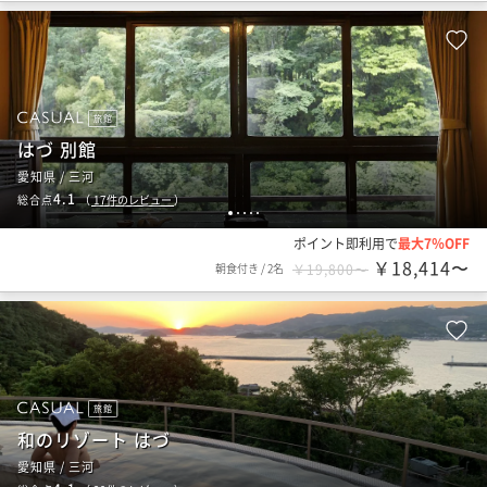
旅館
はづ 別館
愛知県 / 三河
4.1
総合点
（
17
件のレビュー
）
1
2
3
4
5
ポイント即利用で
最大7％OFF
￥18,414〜
朝食付き
/
2名
￥19,800〜
旅館
和のリゾート はづ
愛知県 / 三河