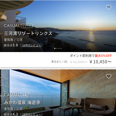
リゾート
三河湾リゾートリンクス
愛知県 / 三河
3.8
総合点
（
34
件のレビュー
）
1
2
3
4
5
ポイント即利用で
最大5％OFF
￥10,450〜
素泊まり
/
2名
￥11,000〜
旅館
みかわ温泉 海遊亭
愛知県 / 三河
4.3
総合点
（
18
件のレビュー
）