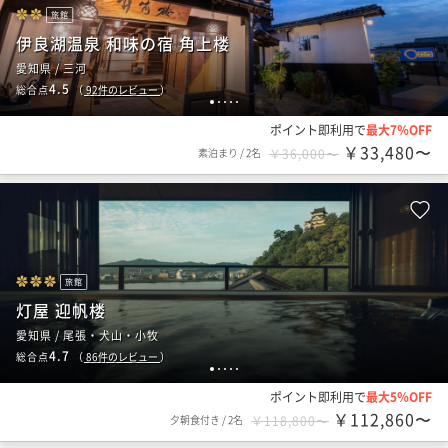
旅館
伊良湖温泉 和味の宿 角上楼
愛知県 / 三河
4.5
総合点
（
92
件のレビュー
）
1
2
3
4
5
ポイント即利用で
最大7％OFF
￥33,480〜
素泊まり
/
2名
￥36,000〜
旅館
灯屋 迎帆楼
愛知県 / 尾張・犬山・小牧
4.7
総合点
（
86
件のレビュー
）
1
2
3
4
5
ポイント即利用で
最大5％OFF
￥112,860〜
夕朝食付き
/
2名
￥118,800〜