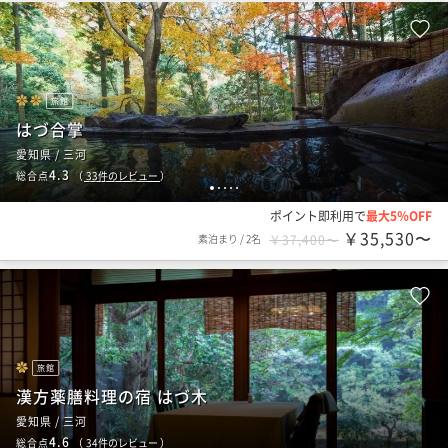
旅館
はづ合掌
愛知県 / 三河
4.3
総合点
（
33
件のレビュー
）
1
2
3
4
5
ポイント即利用で
最大5％OFF
￥35,530〜
素泊まり
/
2名
￥37,400〜
旅館
漢方薬膳料理の宿 はづ木
愛知県 / 三河
4.6
総合点
（
34
件のレビュー
）