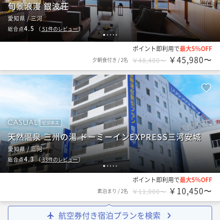
旬景浪漫 銀波荘
愛知県 / 三河
4.5
総合点
（
51
件のレビュー
）
1
2
3
4
5
ポイント即利用で
最大5％OFF
￥45,980〜
夕朝食付き
/
2名
￥48,400〜
ビジネス
天然温泉 三州の湯 ドーミーインEXPRESS三河安城
愛知県 / 三河
4.3
総合点
（
33
件のレビュー
）
1
2
3
4
5
ポイント即利用で
最大5％OFF
￥10,450〜
素泊まり
/
2名
￥11,000〜
航空券付き宿泊プランを検索