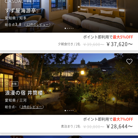
旅館
すず屋海游亭
愛知県 / 知多
3.8
総合点
（
12
件のレビュー
）
1
2
3
4
5
ポイント即利用で
最大5％OFF
￥37,620〜
夕朝食付き
/
2名
￥39,600〜
旅館
浪漫の宿 井筒楼
愛知県 / 三河
-
総合点
（
3
件のレビュー
）
1
2
3
4
5
ポイント即利用で
最大7％OFF
￥28,644〜
素泊まり
/
2名
￥30,800〜