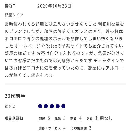
2020年10月23日
宿泊日
部屋タイプ
常時使われてる部屋とは思えないませんでした 利根川を望む
のプランでしたが、部屋は薄暗くてガラスは汚く、外の柵は
ボロボロで周りの廃墟のホテルを想像してしまい怖くなりま
した ホームページやRelaxの予約サイトでも紹介されてない
部屋の様式です お茶は自分で入れるのですが、急須が欠けて
いてお客様にだすものでは到底無かったです チェックインで
はあれほどコロナに気を使っていたのに、部屋にはアルコー
ルが無くて...
続きをよむ
20代前半
総合点
5
5
4
利用なし
項目別評価
部屋
風呂
朝食
夕食
4
3
接客・サービス
その他設備