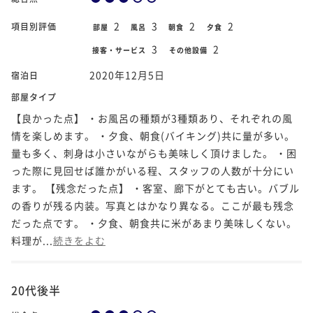
2
3
2
2
項目別評価
部屋
風呂
朝食
夕食
3
2
接客・サービス
その他設備
2020年12月5日
宿泊日
部屋タイプ
【良かった点】 ・お風呂の種類が3種類あり、それぞれの風
情を楽しめます。 ・夕食、朝食(バイキング)共に量が多い。
量も多く、刺身は小さいながらも美味しく頂けました。 ・困
った際に見回せば誰かがいる程、スタッフの人数が十分にい
ます。 【残念だった点】 ・客室、廊下がとても古い。バブル
の香りが残る内装。写真とはかなり異なる。ここが最も残念
だった点です。 ・夕食、朝食共に米があまり美味しくない。
料理が...
続きをよむ
20代後半