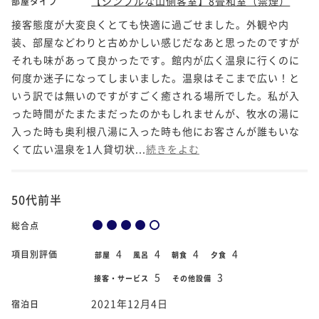
【シンプルな山側客室】8畳和室（禁煙）
部屋タイプ
接客態度が大変良くとても快適に過ごせました。外観や内
装、部屋などわりと古めかしい感じだなあと思ったのですが
それも味があって良かったです。館内が広く温泉に行くのに
何度か迷子になってしまいました。温泉はそこまで広い！と
いう訳では無いのですがすごく癒される場所でした。私が入
った時間がたまたまだったのかもしれませんが、牧水の湯に
入った時も奥利根八湯に入った時も他にお客さんが誰もいな
くて広い温泉を1人貸切状...
続きをよむ
50代前半
総合点
4
4
4
4
項目別評価
部屋
風呂
朝食
夕食
5
3
接客・サービス
その他設備
2021年12月4日
宿泊日