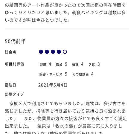
の絵画等のアート作品が良かったので次回は宿の滞在時間を
ゆっくりとりたいと思いました。朝食バイキングは種類は多
いのですが味は今ひとつでした。
50代前半
総合点
4
5
4
3
項目別評価
部屋
風呂
朝食
夕食
5
4
接客・サービス
その他設備
2021年5月4日
宿泊日
部屋タイプ
家族３人で利用させてもらいました。建物は、多少古さを
感じましたが、掃除等も行き届いており気持ち良く泊まれま
した。 また、従業員の方々の接客がとても良くすごく満足
出来ました。 温泉は「牧水の湯」が最高に気に入りまし
た。他では味わえない独特の雰囲気がありました。