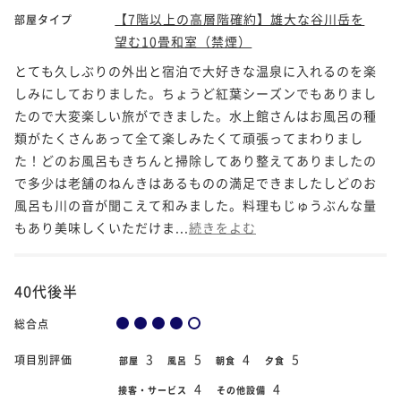
【7階以上の高層階確約】雄大な谷川岳を
部屋タイプ
望む10畳和室（禁煙）
とても久しぶりの外出と宿泊で大好きな温泉に入れるのを楽
しみにしておりました。ちょうど紅葉シーズンでもありまし
たので大変楽しい旅ができました。水上館さんはお風呂の種
類がたくさんあって全て楽しみたくて頑張ってまわりまし
た！どのお風呂もきちんと掃除してあり整えてありましたの
で多少は老舗のねんきはあるものの満足できましたしどのお
風呂も川の音が聞こえて和みました。料理もじゅうぶんな量
もあり美味しくいただけま...
続きをよむ
40代後半
総合点
3
5
4
5
項目別評価
部屋
風呂
朝食
夕食
4
4
接客・サービス
その他設備