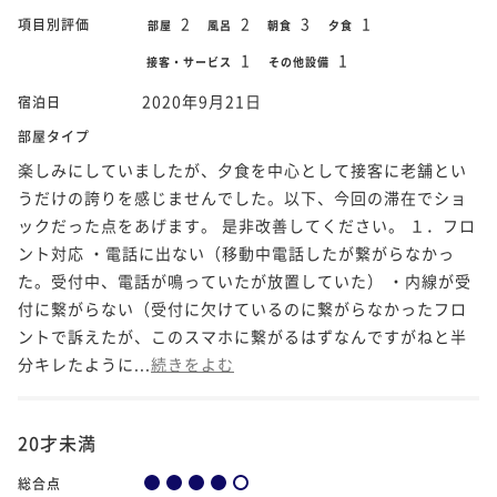
2
2
3
1
項目別評価
部屋
風呂
朝食
夕食
1
1
接客・サービス
その他設備
2020年9月21日
宿泊日
部屋タイプ
楽しみにしていましたが、夕食を中心として接客に老舗とい
うだけの誇りを感じませんでした。以下、今回の滞在でショ
ックだった点をあげます。 是非改善してください。 １．フロ
ント対応 ・電話に出ない（移動中電話したが繋がらなかっ
た。受付中、電話が鳴っていたが放置していた） ・内線が受
付に繋がらない（受付に欠けているのに繋がらなかったフロ
ントで訴えたが、このスマホに繋がるはずなんですがねと半
分キレたように...
続きをよむ
20才未満
総合点