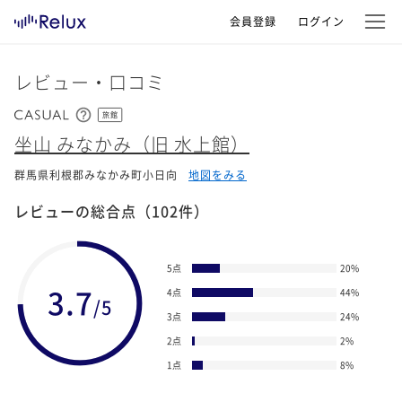
会員登録
ログイン
レビュー・口コミ
旅館
坐山 みなかみ（旧 水上館）
群馬県利根郡みなかみ町小日向
地図をみる
レビューの総合点
（102件）
5点
20
%
3.7
4点
44
%
/5
3点
24
%
2点
2
%
1点
8
%