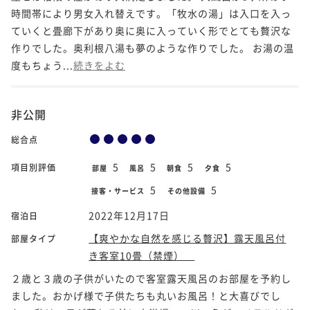
時間帯により男女入れ替えです。「牧水の湯」は入口を入っ
ていくと畳廊下があり奥に奥に入っていく形でとても贅沢な
作りでした。奥利根八湯も夢のような作りでした。 お湯の温
度もちょう...
続きをよむ
非公開
総合点
5
5
5
5
項目別評価
部屋
風呂
朝食
夕食
5
5
接客・サービス
その他設備
2022年12月17日
宿泊日
【爽やかな自然を感じる贅沢】露天風呂付
部屋タイプ
き客室10畳（禁煙）
２歳と３歳の子供がいたので客室露天風呂のお部屋を予約し
ました。おかげ様で子供たちも丸いお風呂！と大喜びでし