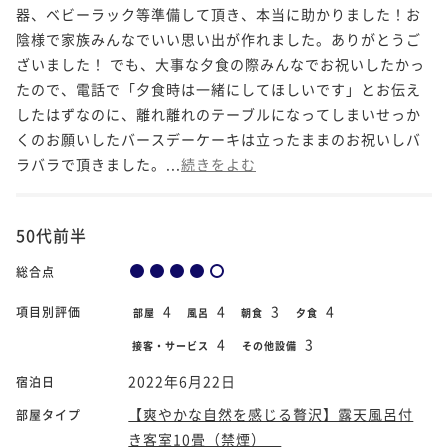
器、ベビーラック等準備して頂き、本当に助かりました！お
陰様で家族みんなでいい思い出が作れました。ありがとうご
ざいました！ でも、大事な夕食の際みんなでお祝いしたかっ
たので、電話で「夕食時は一緒にしてほしいです」とお伝え
したはずなのに、離れ離れのテーブルになってしまいせっか
くのお願いしたバースデーケーキは立ったままのお祝いしバ
ラバラで頂きました。...
続きをよむ
50代前半
総合点
4
4
3
4
項目別評価
部屋
風呂
朝食
夕食
4
3
接客・サービス
その他設備
2022年6月22日
宿泊日
【爽やかな自然を感じる贅沢】露天風呂付
部屋タイプ
き客室10畳（禁煙）