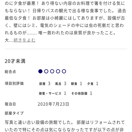
のに夕食が最悪！ あり得ない内容のお料理で箸を付ける気に
もならない！ 日帰りバスの観光で出る様な食事でした。 過去
最低な夕食！ お部屋は小綺麗にはしてありますが、設備が古
く、壁にはシミ、電気のシェードの中には虫の死骸だと思わ
れるものが....... 唯一救われたのは泉質が良かったこと。
大...
続きをよむ
20才未満
総合点
3
3
1
1
項目別評価
部屋
風呂
朝食
夕食
1
1
接客・サービス
その他設備
2020年7月23日
宿泊日
部屋タイプ
写真と違い古い設備の旅館でした。 部屋はリフォームされて
いたので特にその点は気にならなかったですが以下の点が非