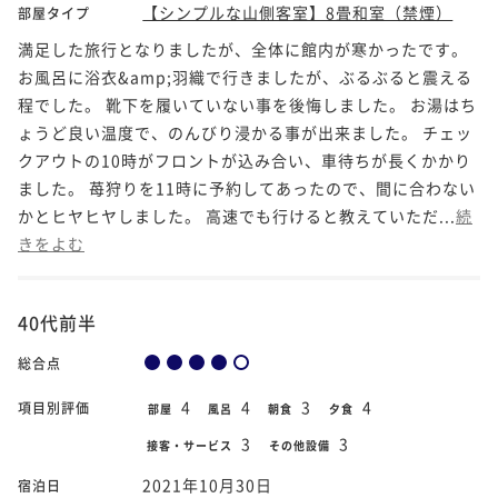
【シンプルな山側客室】8畳和室（禁煙）
部屋タイプ
満足した旅行となりましたが、全体に館内が寒かったです。
お風呂に浴衣&amp;羽織で行きましたが、ぶるぶると震える
程でした。 靴下を履いていない事を後悔しました。 お湯はち
ょうど良い温度で、のんびり浸かる事が出来ました。 チェッ
クアウトの10時がフロントが込み合い、車待ちが長くかかり
ました。 苺狩りを11時に予約してあったので、間に合わない
かとヒヤヒヤしました。 高速でも行けると教えていただ...
続
きをよむ
40代前半
総合点
4
4
3
4
項目別評価
部屋
風呂
朝食
夕食
3
3
接客・サービス
その他設備
2021年10月30日
宿泊日