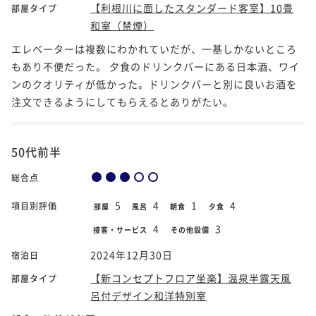
【利根川に面したスタンダード客室】10畳
部屋タイプ
和室（禁煙）
エレベーターは複数にわかれていだが、一基しかないところ
もあり不便だった。 夕食のドリンクバーにある日本酒、ワイ
ンのクオリティが低かった。ドリンクバーと別に良いお酒を
注文できるようにしてもらえるとありがたい。
50代前半
総合点
5
4
1
4
項目別評価
部屋
風呂
朝食
夕食
4
3
接客・サービス
その他設備
2024年12月30日
宿泊日
【新コンセプトフロア坐楽】温泉半露天風
部屋タイプ
呂付デザイン和洋特別室