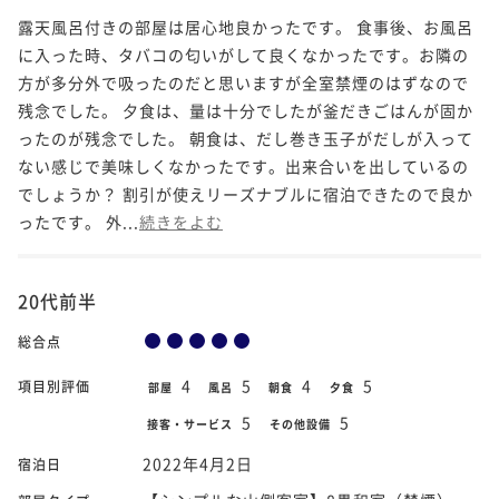
露天風呂付きの部屋は居心地良かったです。 食事後、お風呂
に入った時、タバコの匂いがして良くなかったです。お隣の
方が多分外で吸ったのだと思いますが全室禁煙のはずなので
残念でした。 夕食は、量は十分でしたが釜だきごはんが固か
ったのが残念でした。 朝食は、だし巻き玉子がだしが入って
ない感じで美味しくなかったです。出来合いを出しているの
でしょうか？ 割引が使えリーズナブルに宿泊できたので良か
ったです。 外...
続きをよむ
20代前半
総合点
4
5
4
5
項目別評価
部屋
風呂
朝食
夕食
5
5
接客・サービス
その他設備
2022年4月2日
宿泊日