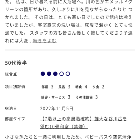
た。 私は、日が暮れる前に大浴場へ。川の色がエメラルドグ
リーンの箇所があり、久しぶりに川を見ながらゆったりと つ
かれました。 その日は、とても寒い日でしたので館内は冷え
ていましたが、客室露天の洗い場は、床暖で温かく とても快
適でした。 スタッフの方も皆さん優しく接してくださり子連
れには大変...
続きをよむ
50代後半
総合点
3
3
4
2
項目別評価
部屋
風呂
朝食
夕食
3
3
接客・サービス
その他設備
2022年11月5日
宿泊日
【7階以上の高層階確約】雄大な谷川岳を
部屋タイプ
望む10畳和室（禁煙）
小さな孫たちと一緒に利用したため、ベビーバスや空気清浄