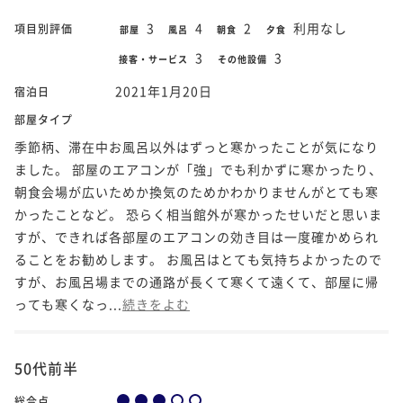
3
4
2
利用なし
項目別評価
部屋
風呂
朝食
夕食
3
3
接客・サービス
その他設備
2021年1月20日
宿泊日
部屋タイプ
季節柄、滞在中お風呂以外はずっと寒かったことが気になり
ました。 部屋のエアコンが「強」でも利かずに寒かったり、
朝食会場が広いためか換気のためかわかりませんがとても寒
かったことなど。 恐らく相当館外が寒かったせいだと思いま
すが、できれば各部屋のエアコンの効き目は一度確かめられ
ることをお勧めします。 お風呂はとても気持ちよかったので
すが、お風呂場までの通路が長くて寒くて遠くて、部屋に帰
っても寒くなっ...
続きをよむ
50代前半
総合点