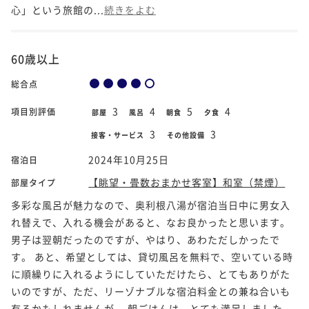
心」という旅館の...
続きをよむ
60歳以上
総合点
3
4
5
4
項目別評価
部屋
風呂
朝食
夕食
3
3
接客・サービス
その他設備
2024年10月25日
宿泊日
【眺望・畳数おまかせ客室】和室（禁煙）
部屋タイプ
多彩な風呂が魅力なので、奥利根八湯が宿泊当日中に男女入
れ替えで、入れる機会があると、なお良かったと思います。
男子は翌朝だったのですが、やはり、あわただしかったで
す。 あと、希望としては、貸切風呂を無料で、空いている時
に順繰りに入れるようにしていただけたら、とてもありがた
いのですが、ただ、リーゾナブルな宿泊料金との兼ね合いも
有るかもしれませんが。 朝ごはんは、とても満足しました。