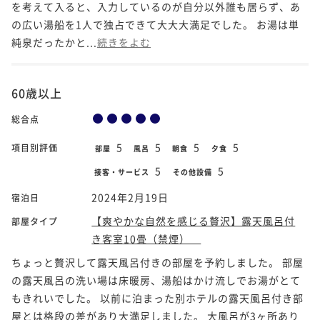
を考えて入ると、入力しているのが自分以外誰も居らず、あ
の広い湯船を1人で独占できて大大大満足でした。 お湯は単
純泉だったかと...
続きをよむ
60歳以上
総合点
5
5
5
5
項目別評価
部屋
風呂
朝食
夕食
5
5
接客・サービス
その他設備
2024年2月19日
宿泊日
【爽やかな自然を感じる贅沢】露天風呂付
部屋タイプ
き客室10畳（禁煙）
ちょっと贅沢して露天風呂付きの部屋を予約しました。 部屋
の露天風呂の洗い場は床暖房、湯船はかけ流しでお湯がとて
もきれいでした。 以前に泊まった別ホテルの露天風呂付き部
屋とは格段の差があり大満足しました。 大風呂が3ヶ所あり