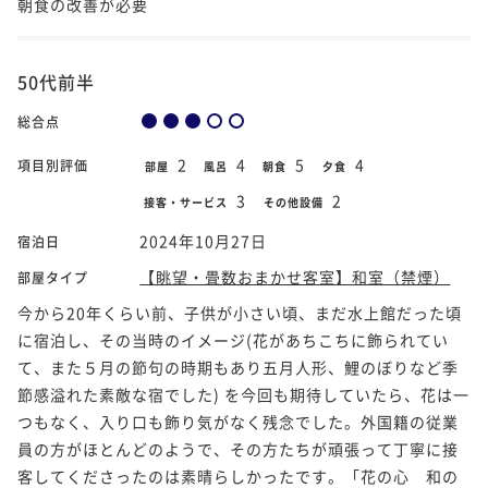
朝食の改善が必要
50代前半
総合点
2
4
5
4
項目別評価
部屋
風呂
朝食
夕食
3
2
接客・サービス
その他設備
2024年10月27日
宿泊日
【眺望・畳数おまかせ客室】和室（禁煙）
部屋タイプ
今から20年くらい前、子供が小さい頃、まだ水上館だった頃
に宿泊し、その当時のイメージ(花があちこちに飾られてい
て、また５月の節句の時期もあり五月人形、鯉のぼりなど季
節感溢れた素敵な宿でした) を今回も期待していたら、花は一
つもなく、入り口も飾り気がなく残念でした。外国籍の従業
員の方がほとんどのようで、その方たちが頑張って丁寧に接
客してくださったのは素晴らしかったです。「花の心 和の