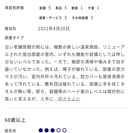
5
5
1
1
項目別評価
部屋
風呂
朝食
夕食
3
3
接客・サービス
その他設備
2021年4月20日
宿泊日
部屋タイプ
古い老舗旅館の割には、複数の新しい温泉施設、リニューア
ルされた宿泊部屋の室内、いずれも機能や設備としては申し
分ないレベルであった。一方で、細部の清掃や傷みまで目が
届いていなかった。例えば、障子が破れている、部屋の窓ガ
ラスが汚い、室内外所々汚れている、枕カバーも使用済感が
あって汚れている、敷布団は破れている、部屋に手を拭くタ
オルが無い等。即ち、設備等のハード面のレベルは相対的に
高いと言えるが、人手に...
続きをよむ
60歳以上
総合点