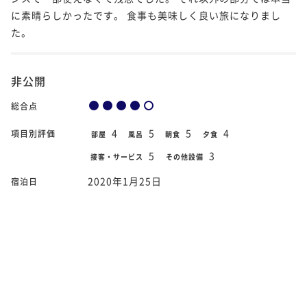
に素晴らしかったです。 食事も美味しく良い旅になりまし
た。
非公開
総合点
4
5
5
4
項目別評価
部屋
風呂
朝食
夕食
5
3
接客・サービス
その他設備
2020年1月25日
宿泊日
部屋タイプ
規模蠻大的旅館，不過整體而言設施比較老舊。訂的最便宜的
方案晚餐也就普普，但是服務很親切，溫泉也很不錯，而且可
以接送車站，適合買了JR Pass的人來住。
60歳以上