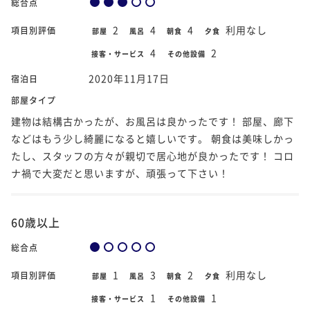
総合点
2
4
4
利用なし
項目別評価
部屋
風呂
朝食
夕食
4
2
接客・サービス
その他設備
2020年11月17日
宿泊日
部屋タイプ
建物は結構古かったが、お風呂は良かったです！ 部屋、廊下
などはもう少し綺麗になると嬉しいです。 朝食は美味しかっ
たし、スタッフの方々が親切で居心地が良かったです！ コロ
ナ禍で大変だと思いますが、頑張って下さい！
60歳以上
総合点
1
3
2
利用なし
項目別評価
部屋
風呂
朝食
夕食
1
1
接客・サービス
その他設備