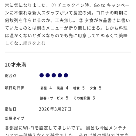
常に気になりました。 ① チェックイン時、Go to キャンペー
ンに不慣れな新人スタッフがいて長蛇の列。コロナの時期に
何故列を作らせるのか、工夫無し。 ② 夕食がお品書きに書い
ていたものとは別のメニューが断り無しに出る。しかも料理
は温かくないとダメなものでも先に用意しててぬるくて美味
しくな...
続きをよむ
20才未満
総合点
4
4
5
5
項目別評価
部屋
風呂
朝食
夕食
5
3
接客・サービス
その他設備
2020年3月27日
宿泊日
部屋タイプ
各部屋にWi-Fiを設定してほしいです。 風呂も今回メンテナ
ンスで一部使えなくて残念でした。 それ以外の部分では本当