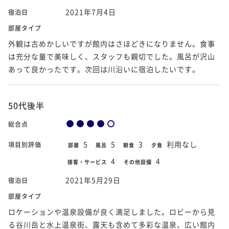
2021年7月4日
宿泊日
部屋タイプ
外観は古めかしいですが館内はさほどきになりません。食事
は充分な量で美味しく、スタッフも親切でした。風呂が沢山
あって良かったです。次回は川沿いに宿泊したいです。
50代後半
総合点
5
5
3
利用なし
項目別評価
部屋
風呂
朝食
夕食
4
4
接客・サービス
その他設備
2021年5月29日
宿泊日
部屋タイプ
ロケーションや温泉設備が良く満足しました。ロビーから見
る谷川岳と水上温泉街、露天も含めて多彩な温泉、広い館内