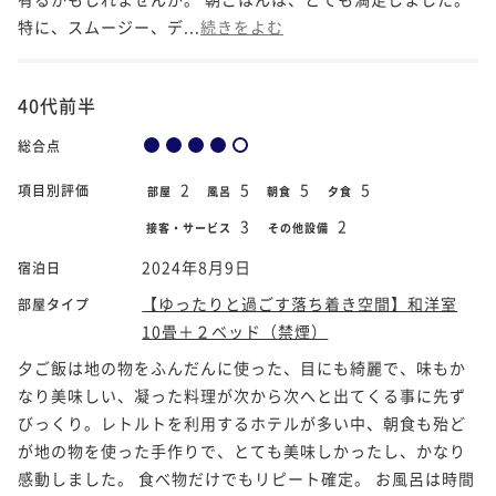
特に、スムージー、デ...
続きをよむ
40代前半
総合点
2
5
5
5
項目別評価
部屋
風呂
朝食
夕食
3
2
接客・サービス
その他設備
2024年8月9日
宿泊日
【ゆったりと過ごす落ち着き空間】和洋室
部屋タイプ
10畳＋２ベッド（禁煙）
夕ご飯は地の物をふんだんに使った、目にも綺麗で、味もか
なり美味しい、凝った料理が次から次へと出てくる事に先ず
びっくり。レトルトを利用するホテルが多い中、朝食も殆ど
が地の物を使った手作りで、とても美味しかったし、かなり
感動しました。 食べ物だけでもリピート確定。 お風呂は時間