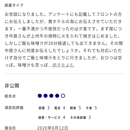
部屋タイプ
お世話になりました。アンケートにも記載してフロントの方
にお伝えしましたが、貴ホテルの為にお伝えさせていただき
ます。一番不満かつ不愉快だったのは夕食です。まず席につ
き中居さんが上州牛の焼物に火を入れて焼きはじめました、
しかしご飯も味噌汁が30分経過しても出てきません。その間
中居さんに何度お伝えしたでしょうか。それでも対応いただ
けず自分でご飯と味噌汁をとりに行きましたが、おひつは空
っぽ。味噌汁も空っぽ...
続きをよむ
非公開
総合点
3
4
5
5
項目別評価
部屋
風呂
朝食
夕食
4
3
接客・サービス
その他設備
2020年8月12日
宿泊日