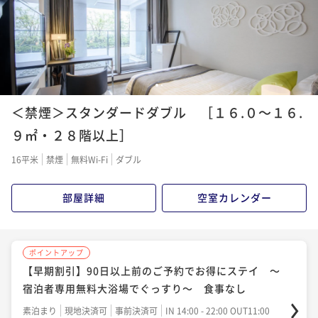
1
2
＜禁煙＞スタンダードダブル ［１６.０～１６.
９㎡・２８階以上］
16平米
禁煙
無料Wi-Fi
ダブル
部屋詳細
空室カレンダー
ポイントアップ
【早期割引】90日以上前のご予約でお得にステイ ～
宿泊者専用無料大浴場でぐっすり～ 食事なし
素泊まり
現地決済可
事前決済可
IN 14:00 - 22:00 OUT11:00