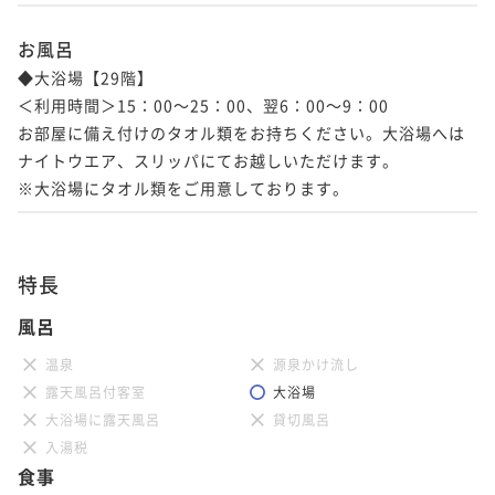
お風呂
ポイントアップ
ポイントアップ
ポイントアップ
ポイントアップ
5連泊以上でオトク! 連泊割引プラン ～宿泊者専用無
◆大浴場【29階】

3連泊以上でオトク! 連泊割引プラン ～宿泊者専用無
【おこもりステイ】ふたこビール醸造所のビールを美
【記念日におすすめ】赤ワインハーフボトル付きプラ
料大浴場でぐっすり～ 朝食付
＜利用時間＞15：00～25：00、翌6：00～9：00

料大浴場でぐっすり～ 食事なし
味しさそのまま! 「ふたこエール」付き 朝食付
ン 朝食付
お部屋に備え付けのタオル類をお持ちください。大浴場へは
朝食付き
現地決済可
事前決済可
IN 14:00 - 24:00 OUT11:00
素泊まり
現地決済可
事前決済可
IN 14:00 - 24:00 OUT11:00
朝食付き
現地決済可
事前決済可
IN 14:00 - 24:00 OUT11:00
朝食付き
現地決済可
事前決済可
IN 14:00 - 18:00 OUT11:00
ナイトウエア、スリッパにてお越しいただけます。

ポイント即利用で
最大7％OFF
ポイント即利用で
最大7％OFF
ポイント即利用で
最大7％OFF
ポイント即利用で
最大7％OFF
※大浴場にタオル類をご用意しております。
¥144,180~
¥82,800~
¥36,800~
¥38,800~
¥ 134,087 ~
¥ 77,004 ~
¥ 34,224 ~
2名
¥ 36,084 ~
2名
2名
2名
特長
ポイントアップ
ポイントアップ
ポイントアップ
3連泊以上でオトク! 連泊割引プラン ～宿泊者専用無
風呂
シンプルホテルステイ ～宿泊者専用無料大浴場でぐ
駐車場代や館内利用にも使える！ホテルクレジット付
料大浴場でぐっすり～ 朝食付
っすり～ 朝食付(2024月4月～)
きプラン（お1人あたり5000円分）食事なし
温泉
源泉かけ流し
朝食付き
現地決済可
事前決済可
IN 14:00 - 24:00 OUT11:00
朝食付き
現地決済可
事前決済可
IN 14:00 - 24:00 OUT11:00
素泊まり
現地決済可
事前決済可
IN 14:00 - 24:00 OUT11:00
露天風呂付客室
大浴場
ポイント即利用で
最大7％OFF
ポイント即利用で
最大7％OFF
大浴場に露天風呂
貸切風呂
ポイント即利用で
最大7％OFF
¥102,000~
¥37,000~
入湯税
¥39,020~
¥ 94,860 ~
¥ 34,410 ~
¥ 36,288 ~
2名
2名
食事
2名