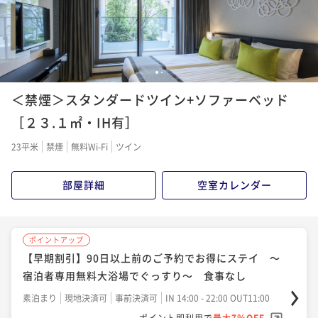
ポイント即利用で
最大7％OFF
ポイント即利用で
最大7％OFF
¥24,000~
¥22,500~
¥ 22,320 ~
¥ 20,925 ~
2名
2名
1
2
ポイントアップ
ポイントアップ
＜禁煙＞スタンダードツイン+ソファーベッド
【おこもりステイ】ふたこビール醸造所のビールを美
【早期割引】30日以上前のご予約でお得にステイ ～
味しさそのまま! 「ふたこエール」付き 食事なし
宿泊者専用無料大浴場でぐっすり～ 食事なし
［２３.１㎡・IH有］
素泊まり
現地決済可
事前決済可
IN 14:00 - 24:00 OUT11:00
素泊まり
現地決済可
事前決済可
IN 14:00 - 24:00 OUT11:00
23平米
禁煙
無料Wi-Fi
ツイン
ポイント即利用で
最大7％OFF
ポイント即利用で
最大7％OFF
¥24,400~
¥23,000~
部屋詳細
空室カレンダー
¥ 22,692 ~
¥ 21,390 ~
2名
2名
ポイントアップ
ポイントアップ
ポイントアップ
地上30階の開放的なBARで愉しむスパークリングワイ
シンプルホテルステイ ～宿泊者専用無料大浴場でぐ
【早期割引】90日以上前のご予約でお得にステイ ～
ン付プラン 食事なし
っすり～ 食事なし
宿泊者専用無料大浴場でぐっすり～ 食事なし
素泊まり
現地決済可
事前決済可
IN 14:00 - 18:00 OUT11:00
素泊まり
現地決済可
事前決済可
IN 14:00 - 24:00 OUT11:00
素泊まり
現地決済可
事前決済可
IN 14:00 - 22:00 OUT11:00
ポイント即利用で
最大7％OFF
ポイント即利用で
最大7％OFF
ポイント即利用で
最大7％OFF