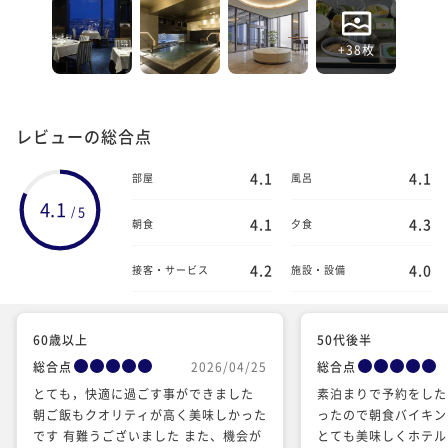
+38枚
レビューの総合点
4.1
4.1
部屋
風呂
4.1
5
/
4.1
4.3
朝食
夕食
4.2
4.0
接客・サービス
施設・設備
60歳以上
50代後半
総合点
2026/04/25
総合点
とても，快適に過ごす事ができました
素泊まりで予約をした
朝ご飯もクオリティが高く美味しかった
ったので朝食バイキン
です 有難うございました また、機会が
とても美味しくホテル