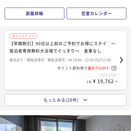
ポイント即利用で
最大7％OFF
¥21,620~
部屋詳細
空室カレンダー
¥ 20,106 ~
2名
ポイントアップ
ポイントアップ
シンプルホテルステイ ～宿泊者専用無料大浴場でぐ
【早期割引】90日以上前のご予約でお得にステイ ～
っすり～ 食事なし
宿泊者専用無料大浴場でぐっすり～ 食事なし
素泊まり
現地決済可
事前決済可
IN 14:00 - 24:00 OUT11:00
素泊まり
現地決済可
事前決済可
IN 14:00 - 22:00 OUT11:00
ポイント即利用で
最大7％OFF
ポイント即利用で
最大7％OFF
¥23,500~
¥21,250~
¥ 21,855 ~
¥ 19,762 ~
2名
2名
もっとみる(20件)
ポイントアップ
ポイントアップ
【記念日におすすめ】赤ワインハーフボトル付きプラ
【早期割引】60日以上前のご予約でお得にステイ ～
ン 食事なし
宿泊者専用無料大浴場でぐっすり～ 食事なし
素泊まり
現地決済可
事前決済可
IN 14:00 - 18:00 OUT11:00
素泊まり
現地決済可
事前決済可
IN 14:00 - 24:00 OUT11:00