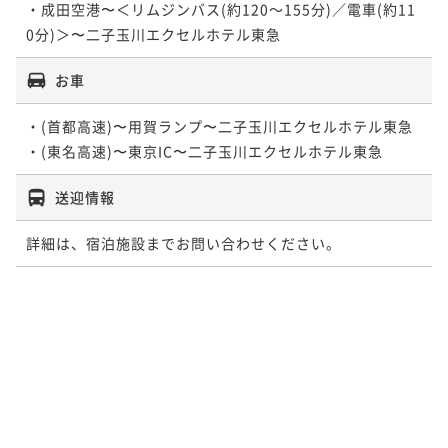
・成田空港〜＜リムジンバス(約120～155分)／電車(約11
ポイントアップ
ポイントアップ
0分)＞〜二子玉川エクセルホテル東急
5連泊以上でオトク! 連泊割引プラン ～宿泊者専用無
3連泊以上でオトク! 連泊割引プラン ～宿泊者専用無
料大浴場でぐっすり～ 朝食付
料大浴場でぐっすり～ 食事なし
お車
朝食付き
現地決済可
事前決済可
IN 14:00 - 24:00 OUT11:00
素泊まり
現地決済可
事前決済可
IN 14:00 - 24:00 OUT11:00
・(首都高速)〜用賀ランプ〜二子玉川エクセルホテル東急

ポイント即利用で
最大7％OFF
ポイント即利用で
最大7％OFF
¥167,000~
¥89,700~
¥ 155,310 ~
¥ 83,421 ~
2名
2名
送迎情報
詳細は、宿泊施設までお問い合わせください。
ポイントアップ
3連泊以上でオトク! 連泊割引プラン ～宿泊者専用無
料大浴場でぐっすり～ 朝食付
朝食付き
現地決済可
事前決済可
IN 14:00 - 24:00 OUT11:00
ポイント即利用で
最大7％OFF
¥109,200~
¥ 101,556 ~
2名