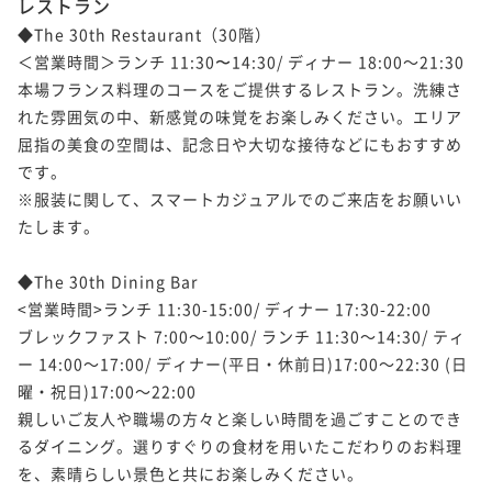
レストラン
◆The 30th Restaurant（30階）

ポイントアップ
＜営業時間＞ランチ 11:30〜14:30/ ディナー 18:00～21:30

ポイントアップ
ポイントアップ
ポイントアップ
3連泊以上でオトク! 連泊割引プラン ～宿泊者専用無
シンプルホテルステイ ～宿泊者専用無料大浴場でぐ
本場フランス料理のコースをご提供するレストラン。洗練さ
駐車場代や館内利用にも使える！ホテルクレジット付
【早期割引】60日以上前のご予約でお得にステイ ～
料大浴場でぐっすり～ 朝食付
っすり～ 朝食付(2024月4月～)
れた雰囲気の中、新感覚の味覚をお楽しみください。エリア
きプラン（お1人あたり5000円分）食事なし
宿泊者専用無料大浴場でぐっすり～ 朝食付
屈指の美食の空間は、記念日や大切な接待などにもおすすめ
朝食付き
現地決済可
事前決済可
IN 14:00 - 24:00 OUT11:00
朝食付き
現地決済可
事前決済可
IN 14:00 - 24:00 OUT11:00
素泊まり
現地決済可
事前決済可
IN 14:00 - 24:00 OUT11:00
朝食付き
現地決済可
事前決済可
IN 14:00 - 24:00 OUT11:00
です。

ポイント即利用で
最大7％OFF
ポイント即利用で
最大7％OFF
ポイント即利用で
最大7％OFF
ポイント即利用で
最大7％OFF
※服装に関して、スマートカジュアルでのご来店をお願いい
¥88,428~
¥37,040~
¥36,780~
¥35,600~
¥ 82,238 ~
たします。

¥ 34,447 ~
¥ 34,205 ~
2名
¥ 33,108 ~
2名
2名
2名
◆The 30th Dining Bar

ポイントアップ
ポイントアップ
ポイントアップ
<営業時間>ランチ 11:30-15:00/ ディナー 17:30-22:00

ポイントアップ
5連泊以上でオトク! 連泊割引プラン ～宿泊者専用無
和洋5種類から選べるデリバリーＢＯＸ＋ソフトドリン
地上30階の開放的なBARで愉しむスパークリングワイ
【早期割引】30日以上前のご予約でお得にステイ ～
ブレックファスト 7:00～10:00/ ランチ 11:30～14:30/ ティ
料大浴場でぐっすり～ 食事なし
ク付プラン（2食付）
ン付プラン 朝食付
宿泊者専用無料大浴場でぐっすり～ 朝食付
ー 14:00～17:00/ ディナー(平日・休前日)17:00～22:30 (日
素泊まり
現地決済可
事前決済可
IN 14:00 - 24:00 OUT11:00
曜・祝日)17:00～22:00

二食付き
現地決済可
事前決済可
IN 14:00 - 18:00 OUT11:00
朝食付き
現地決済可
事前決済可
IN 14:00 - 18:00 OUT11:00
朝食付き
現地決済可
事前決済可
IN 14:00 - 24:00 OUT11:00
親しいご友人や職場の方々と楽しい時間を過ごすことのでき
ポイント即利用で
最大7％OFF
ポイント即利用で
最大7％OFF
ポイント即利用で
最大7％OFF
ポイント即利用で
最大7％OFF
¥112,500~
るダイニング。選りすぐりの食材を用いたこだわりのお料理
¥39,400~
¥36,800~
¥36,400~
¥ 104,625 ~
¥ 36,642 ~
¥ 34,224 ~
2名
を、素晴らしい景色と共にお楽しみください。
¥ 33,852 ~
2名
2名
2名