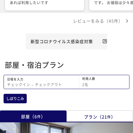
あれば利用したいです
です。 お値段は少々
少し安ければ尚良い。
あり良かったです。 
レビューをみる（45件）
あるホテルでした。
新型コロナウイルス感染症対策
部屋・宿泊プラン
利用人数
日程を入力
2
名
チェックイン
−
チェックアウト
しぼりこみ
部屋
（
6
）
プラン
（
21
）
件
件