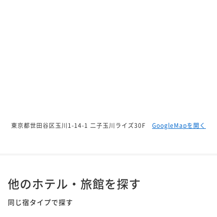
ポイントアップ
5連泊以上でオトク! 連泊割引プラン ～宿泊者専用無
料大浴場でぐっすり～ 食事なし
素泊まり
現地決済可
事前決済可
IN 14:00 - 24:00 OUT11:00
ポイント即利用で
最大7％OFF
¥146,000~
¥ 135,780 ~
2名
ポイントアップ
東京都世田谷区玉川1-14-1 二子玉川ライズ30F
GoogleMapを開く
5連泊以上でオトク! 連泊割引プラン ～宿泊者専用無
料大浴場でぐっすり～ 朝食付
朝食付き
現地決済可
事前決済可
IN 14:00 - 24:00 OUT11:00
ポイント即利用で
最大7％OFF
他のホテル・旅館を探す
¥178,000~
¥ 165,540 ~
2名
同じ宿タイプで探す