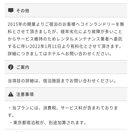
¥ 30,504 ~
2名
2名
その他
ポイントアップ
ポイントアップ
ポイントアップ
ポイントアップ
ポイントアップ
2015年の開業よりご宿泊のお客様へコインランドリーを無
5連泊以上でオトク! 連泊割引プラン ～宿泊者専用無
和洋5種類から選べるデリバリーＢＯＸ＋ソフトドリン
【おこもりステイ】ふたこビール醸造所のビールを美
【早期割引】30日以上前のご予約でお得にステイ ～
【早期割引】90日以上前のご予約でお得にステイ ～
料とさせて頂きましたが、経年劣化により故障が多いこと
料大浴場でぐっすり～ 食事なし
ク付プラン（2食付）
味しさそのまま! 「ふたこエール」付き 朝食付
宿泊者専用無料大浴場でぐっすり～ 朝食付
宿泊者専用無料大浴場でぐっすり～ 朝食付
からサービス維持のためレンタルメンテナンス業者へ委託
素泊まり
現地決済可
事前決済可
IN 14:00 - 24:00 OUT11:00
二食付き
現地決済可
事前決済可
IN 14:00 - 18:00 OUT11:00
朝食付き
現地決済可
事前決済可
IN 14:00 - 24:00 OUT11:00
朝食付き
現地決済可
事前決済可
IN 14:00 - 24:00 OUT11:00
朝食付き
現地決済可
事前決済可
IN 15:00 - 22:00 OUT10:00
するに伴い2022年1月11日より有料化とさせて頂きます。
ポイント即利用で
最大7％OFF
ポイント即利用で
最大7％OFF
ポイント即利用で
最大7％OFF
ポイント即利用で
最大7％OFF
ポイント即利用で
最大7％OFF
詳細につきましてはホテルへお問い合わせください。
¥105,750~
¥34,800~
¥36,800~
¥34,000~
¥33,600~
¥ 98,347 ~
¥ 32,364 ~
¥ 34,224 ~
2名
¥ 31,620 ~
2名
¥ 31,248 ~
2名
2名
ご案内
2名
当項目の詳細は、宿泊施設までお問い合わせください。
ポイントアップ
ポイントアップ
ポイントアップ
ポイントアップ
ポイントアップ
5連泊以上でオトク! 連泊割引プラン ～宿泊者専用無
3連泊以上でオトク! 連泊割引プラン ～宿泊者専用無
地上30階の開放的なBARで愉しむスパークリングワイ
【記念日におすすめ】赤ワインハーフボトル付きプラ
和洋5種類から選べるデリバリーＢＯＸ＋ソフトドリン
注意事項
料大浴場でぐっすり～ 朝食付
料大浴場でぐっすり～ 食事なし
ン付プラン 朝食付
ン 朝食付
ク付プラン（夕食付）
朝食付き
現地決済可
事前決済可
IN 14:00 - 24:00 OUT11:00
素泊まり
現地決済可
事前決済可
IN 14:00 - 24:00 OUT11:00
・当プランには、消費税、サービス料が含まれておりま
朝食付き
現地決済可
事前決済可
IN 14:00 - 18:00 OUT11:00
朝食付き
現地決済可
事前決済可
IN 14:00 - 18:00 OUT11:00
夕食付き
現地決済可
事前決済可
IN 14:00 - 18:00 OUT11:00
ポイント即利用で
最大7％OFF
す。

ポイント即利用で
最大7％OFF
ポイント即利用で
最大7％OFF
ポイント即利用で
最大7％OFF
ポイント即利用で
最大7％OFF
¥137,700~
¥69,000~
¥36,800~
¥36,400~
¥35,400~
¥ 128,061 ~
¥ 64,170 ~
¥ 34,224 ~
2名
¥ 33,852 ~
2名
¥ 32,922 ~
2名
2名
2名