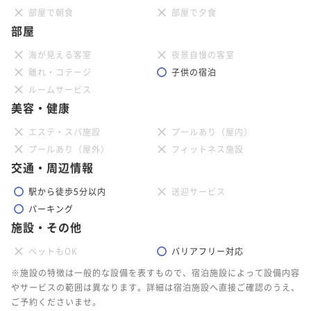
部屋で朝食
部屋で夕食
ポイントアップ
部屋
ポイントアップ
ポイントアップ
5連泊以上でオトク! 連泊割引プラン ～宿泊者専用無
和洋5種類から選べるデリバリーＢＯＸ＋ソフトドリン
【おこもりステイ】ふたこビール醸造所のビールを美
海が見える客室
夜景自慢の客室
料大浴場でぐっすり～ 食事なし
ク付プラン（2食付）
味しさそのまま! 「ふたこエール」付き 朝食付
離れ・コテージ
子供の宿泊
素泊まり
現地決済可
事前決済可
IN 14:00 - 24:00 OUT11:00
二食付き
現地決済可
事前決済可
IN 14:00 - 18:00 OUT11:00
朝食付き
現地決済可
事前決済可
IN 14:00 - 24:00 OUT11:00
ルームサービス
ポイント即利用で
最大7％OFF
ポイント即利用で
最大7％OFF
美容・健康
ポイント即利用で
最大7％OFF
¥135,000~
¥39,400~
¥39,200~
¥ 125,550 ~
エステ・スパ施設
プールあり（屋内）
¥ 36,642 ~
¥ 36,456 ~
2名
2名
2名
プールあり（屋外）
フィットネス施設
交通・周辺情報
ポイントアップ
ポイントアップ
ポイントアップ
駅から徒歩5分以内
送迎サービス
5連泊以上でオトク! 連泊割引プラン ～宿泊者専用無
3連泊以上でオトク! 連泊割引プラン ～宿泊者専用無
地上30階の開放的なBARで愉しむスパークリングワイ
パーキング
料大浴場でぐっすり～ 朝食付
料大浴場でぐっすり～ 食事なし
ン付プラン 朝食付
施設・その他
朝食付き
現地決済可
事前決済可
IN 14:00 - 24:00 OUT11:00
素泊まり
現地決済可
事前決済可
IN 14:00 - 24:00 OUT11:00
朝食付き
現地決済可
事前決済可
IN 14:00 - 18:00 OUT11:00
ペットもOK
バリアフリー対応
ポイント即利用で
最大7％OFF
ポイント即利用で
最大7％OFF
ポイント即利用で
最大7％OFF
¥167,000~
※施設の特徴は一般的な設備を表すもので、宿泊施設によって設備内容
¥82,800~
¥39,200~
¥ 155,310 ~
¥ 77,004 ~
やサービスの範囲は異なります。詳細は宿泊施設へ直接ご確認のうえ、
¥ 36,456 ~
2名
2名
2名
ご予約くださいませ。