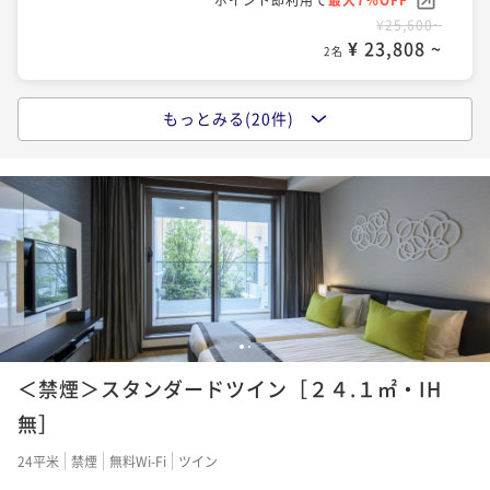
¥24,400~
¥25,000~
¥25,600~
¥ 22,692 ~
¥ 23,250 ~
¥ 23,808 ~
2名
2名
2名
ポイントアップ
もっとみる(20件)
ポイントアップ
ポイントアップ
【早期割引】90日以上前のご予約でお得にステイ ～
【記念日におすすめ】赤ワインハーフボトル付きプラ
【早期割引】60日以上前のご予約でお得にステイ ～
宿泊者専用無料大浴場でぐっすり～ 朝食付
ン 食事なし
宿泊者専用無料大浴場でぐっすり～ 食事なし
朝食付き
現地決済可
事前決済可
IN 15:00 - 22:00 OUT10:00
素泊まり
現地決済可
事前決済可
IN 14:00 - 18:00 OUT11:00
素泊まり
現地決済可
事前決済可
IN 14:00 - 24:00 OUT11:00
ポイント即利用で
最大7％OFF
ポイント即利用で
最大7％OFF
ポイント即利用で
最大7％OFF
¥26,010~
¥25,400~
¥27,000~
¥ 24,189 ~
¥ 23,622 ~
¥ 25,110 ~
2名
2名
2名
1
2
ポイントアップ
ポイントアップ
ポイントアップ
和洋5種類から選べるデリバリーＢＯＸ＋ソフトドリン
＜禁煙＞スタンダードツイン［２４.１㎡・IH
地上30階の開放的なBARで愉しむスパークリングワイ
【早期割引】30日以上前のご予約でお得にステイ ～
ク付プラン（夕食付）
ン付プラン 食事なし
宿泊者専用無料大浴場でぐっすり～ 食事なし
無］
夕食付き
現地決済可
事前決済可
IN 14:00 - 18:00 OUT11:00
素泊まり
現地決済可
事前決済可
IN 14:00 - 18:00 OUT11:00
素泊まり
現地決済可
事前決済可
IN 14:00 - 24:00 OUT11:00
24平米
禁煙
無料Wi-Fi
ツイン
ポイント即利用で
最大7％OFF
ポイント即利用で
最大7％OFF
ポイント即利用で
最大7％OFF