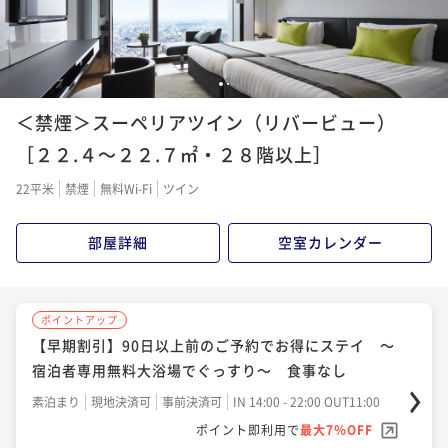
¥28,152~
¥27,234~
¥30,000~
¥27,000~
¥ 26,181 ~
¥ 25,327 ~
¥ 27,900 ~
2名
¥ 25,110 ~
2名
2名
2名
1
2
ポイントアップ
ポイントアップ
ポイントアップ
ポイントアップ
【記念日におすすめ】赤ワインハーフボトル付きプラ
和洋5種類から選べるデリバリーＢＯＸ＋ソフトドリン
＜禁煙＞スーペリアツイン（リバービュー）
【おこもりステイ】ふたこビール醸造所のビールを美
【早期割引】30日以上前のご予約でお得にステイ ～
ン 朝食付
ク付プラン（夕食付）
味しさそのまま! 「ふたこエール」付き 食事なし
宿泊者専用無料大浴場でぐっすり～ 食事なし
［２２.４～２２.７㎡・２８階以上］
朝食付き
現地決済可
事前決済可
IN 14:00 - 18:00 OUT11:00
夕食付き
現地決済可
事前決済可
IN 14:00 - 18:00 OUT11:00
素泊まり
現地決済可
事前決済可
IN 14:00 - 24:00 OUT11:00
素泊まり
現地決済可
事前決済可
IN 14:00 - 24:00 OUT11:00
22平米
禁煙
無料Wi-Fi
ツイン
ポイント即利用で
最大7％OFF
ポイント即利用で
最大7％OFF
ポイント即利用で
最大7％OFF
ポイント即利用で
最大7％OFF
¥30,400~
¥28,400~
¥30,400~
¥27,600~
¥ 28,272 ~
部屋詳細
空室カレンダー
¥ 26,412 ~
¥ 28,272 ~
2名
¥ 25,668 ~
2名
2名
2名
ポイントアップ
ポイントアップ
ポイントアップ
ポイントアップ
ポイントアップ
シンプルホテルステイ ～宿泊者専用無料大浴場でぐ
【早期割引】60日以上前のご予約でお得にステイ ～
地上30階の開放的なBARで愉しむスパークリングワイ
シンプルホテルステイ ～宿泊者専用無料大浴場でぐ
【早期割引】90日以上前のご予約でお得にステイ ～
っすり～ 朝食付(2024月4月～)
宿泊者専用無料大浴場でぐっすり～ 朝食付
ン付プラン 食事なし
っすり～ 食事なし
宿泊者専用無料大浴場でぐっすり～ 食事なし
朝食付き
現地決済可
事前決済可
IN 14:00 - 24:00 OUT11:00
朝食付き
現地決済可
事前決済可
IN 14:00 - 24:00 OUT11:00
素泊まり
現地決済可
事前決済可
IN 14:00 - 18:00 OUT11:00
素泊まり
現地決済可
事前決済可
IN 14:00 - 24:00 OUT11:00
素泊まり
現地決済可
事前決済可
IN 14:00 - 22:00 OUT11:00
ポイント即利用で
最大7％OFF
ポイント即利用で
最大7％OFF
ポイント即利用で
最大7％OFF
ポイント即利用で
最大7％OFF
ポイント即利用で
最大7％OFF
¥30,600~
¥28,836~
¥30,400~