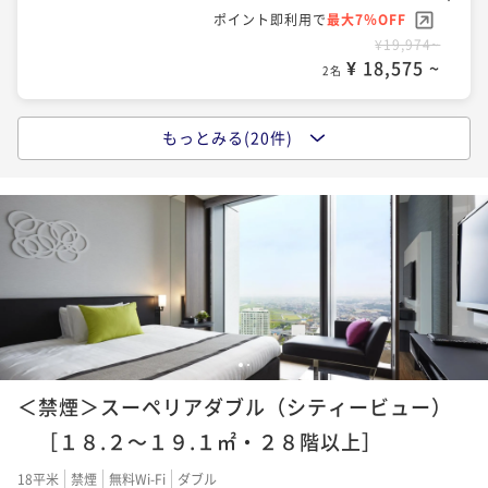
ポイント即利用で
最大7％OFF
¥19,974~
¥ 18,575 ~
2名
もっとみる(20件)
ポイントアップ
【早期割引】60日以上前のご予約でお得にステイ ～
宿泊者専用無料大浴場でぐっすり～ 食事なし
素泊まり
現地決済可
事前決済可
IN 14:00 - 24:00 OUT11:00
ポイント即利用で
最大7％OFF
¥21,150~
¥ 19,669 ~
2名
1
2
ポイントアップ
＜禁煙＞スーペリアダブル（シティービュー）
【早期割引】30日以上前のご予約でお得にステイ ～
宿泊者専用無料大浴場でぐっすり～ 食事なし
［１８.２～１９.１㎡・２８階以上］
素泊まり
現地決済可
事前決済可
IN 14:00 - 24:00 OUT11:00
18平米
禁煙
無料Wi-Fi
ダブル