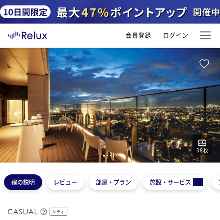
会員登録
ログイン
38
枚
1
2
3
4
5
宿の説明
レビュー
部屋・プラン
施設・サービス
シティ