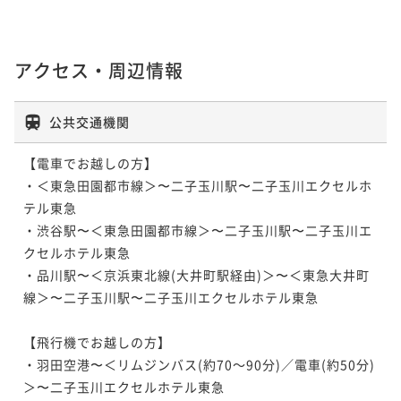
ポイントアップ
ポイントアップ
3連泊以上でオトク! 連泊割引プラン ～宿泊者専用無
シンプルホテルステイ ～宿泊者専用無料大浴場でぐ
アクセス・周辺情報
料大浴場でぐっすり～ 朝食付
っすり～ 朝食付(2024月4月～)
朝食付き
現地決済可
事前決済可
IN 14:00 - 24:00 OUT11:00
朝食付き
現地決済可
事前決済可
IN 14:00 - 24:00 OUT11:00
公共交通機関
ポイント即利用で
最大7％OFF
ポイント即利用で
最大7％OFF
¥102,000~
¥39,600~
【電車でお越しの方】

¥ 94,860 ~
¥ 36,828 ~
2名
2名
・＜東急田園都市線＞〜二子玉川駅〜二子玉川エクセルホ
テル東急

ポイントアップ
・渋谷駅〜＜東急田園都市線＞〜二子玉川駅〜二子玉川エ
ポイントアップ
5連泊以上でオトク! 連泊割引プラン ～宿泊者専用無
和洋5種類から選べるデリバリーＢＯＸ＋ソフトドリン
クセルホテル東急

料大浴場でぐっすり～ 食事なし
ク付プラン（2食付）
・品川駅〜＜京浜東北線(大井町駅経由)＞〜＜東急大井町
線＞〜二子玉川駅〜二子玉川エクセルホテル東急

素泊まり
現地決済可
事前決済可
IN 14:00 - 24:00 OUT11:00
二食付き
現地決済可
事前決済可
IN 14:00 - 18:00 OUT11:00
ポイント即利用で
最大7％OFF
ポイント即利用で
最大7％OFF
【飛行機でお越しの方】

¥135,000~
¥41,800~
¥ 125,550 ~
・羽田空港〜＜リムジンバス(約70～90分)／電車(約50分)
¥ 38,874 ~
2名
2名
＞〜二子玉川エクセルホテル東急
