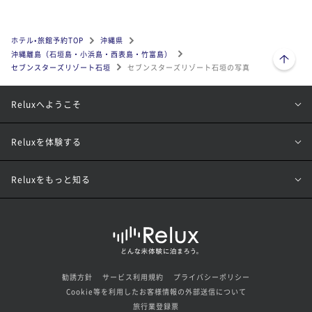
ホテル•旅館予約TOP
沖縄県
ページトップへ
沖縄離島（石垣島・小浜島・西表島・竹富島）
セブンスターズリゾート石垣
セブンスターズリゾート石垣の写真
Reluxへようこそ
Reluxを体験する
Reluxをもっと知る
勧誘方針
サービス利用規約
プライバシーポリシー
Cookie等を利用したお客様情報の外部送信について
旅行業登録票