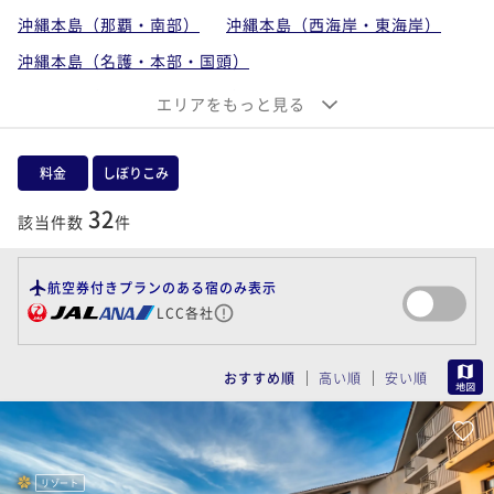
沖縄本島（那覇・南部）
沖縄本島（西海岸・東海岸）
沖縄本島（名護・本部・国頭）
沖縄離島（宮古島・伊良部島）
エリアをもっと見る
沖縄離島（石垣島・小浜島・西表島・竹富島）
沖縄離島（久米島・慶良間諸島）
料金
しぼりこみ
32
該当件数
件
航空券付きプランのある宿のみ表示
LCC各社
MAP
おすすめ順
高い順
安い順
リゾート