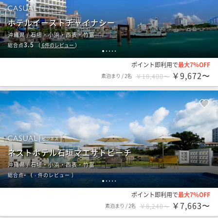
リゾート
ホテルイーストチャイナシー
沖縄県 / 石垣・小浜・西表・竹富
3.5
総合点
（
6
件のレビュー
）
1
2
3
4
5
ポイント即利用で
最大7％OFF
￥9,672〜
素泊まり
/
2名
￥10,400〜
ビジネス
ネストホテル石垣マエサトビーチ
沖縄県 / 石垣・小浜・西表・竹富
-
総合点
（
- 件のレビュー
）
1
2
3
4
5
ポイント即利用で
最大7％OFF
￥7,663〜
素泊まり
/
2名
￥8,240〜