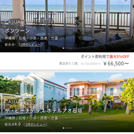
貸別荘/ペンションなど
ポンツーン
沖縄県 / 石垣・小浜・西表・竹富
-
総合点
（
3
件のレビュー
）
1
2
3
4
5
ポイント即利用で
最大5％OFF
￥66,500〜
素泊まり
/
2名
￥70,000〜
リゾート
ザ・ビーチテラス ホテルアオ石垣
沖縄県 / 石垣・小浜・西表・竹富
4.0
総合点
（
5
件のレビュー
）
1
2
3
4
5