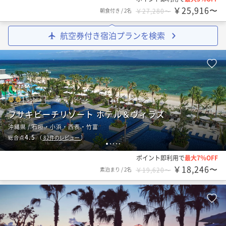
￥25,916〜
朝食付き
/
2名
￥27,280〜
航空券付き宿泊プランを検索
リゾート
フサキビーチリゾート ホテル＆ヴィラズ
沖縄県 / 石垣・小浜・西表・竹富
4.5
総合点
（
82
件のレビュー
）
1
2
3
4
5
ポイント即利用で
最大7％OFF
￥18,246〜
素泊まり
/
2名
￥19,620〜