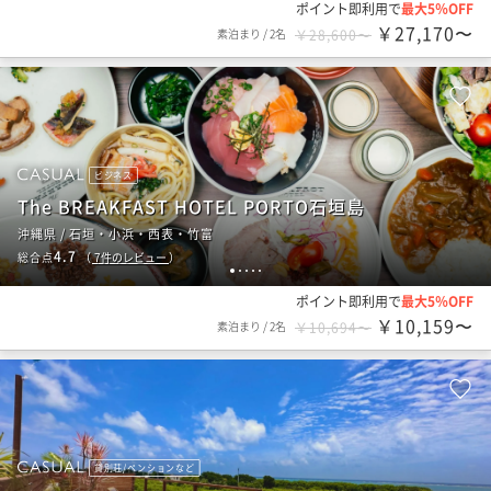
ポイント即利用で
最大5％OFF
￥27,170〜
素泊まり
/
2名
￥28,600〜
ビジネス
The BREAKFAST HOTEL PORTO石垣島
沖縄県 / 石垣・小浜・西表・竹富
4.7
総合点
（
7
件のレビュー
）
1
2
3
4
5
ポイント即利用で
最大5％OFF
￥10,159〜
素泊まり
/
2名
￥10,694〜
貸別荘/ペンションなど