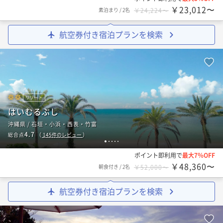
￥23,012〜
素泊まり
/
2名
￥24,224〜
航空券付き宿泊プランを検索
リゾート
はいむるぶし
沖縄県 / 石垣・小浜・西表・竹富
4.7
総合点
（
145
件のレビュー
）
1
2
3
4
5
ポイント即利用で
最大7％OFF
￥48,360〜
朝食付き
/
2名
￥52,000〜
航空券付き宿泊プランを検索