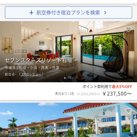
航空券付き宿泊プランを検索
リゾート
セブンスターズリゾート石垣
沖縄県 / 石垣・小浜・西表・竹富
-
総合点
（
3
件のレビュー
）
1
2
3
4
5
ポイント即利用で
最大5％OFF
￥237,500〜
素泊まり
/
2名
￥250,000〜
リゾート