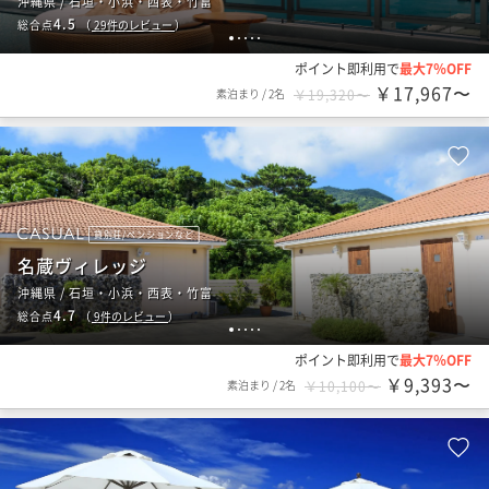
沖縄県 / 石垣・小浜・西表・竹富
4.5
総合点
（
29
件のレビュー
）
1
2
3
4
5
ポイント即利用で
最大7％OFF
￥17,967〜
素泊まり
/
2名
￥19,320〜
貸別荘/ペンションなど
名蔵ヴィレッジ
沖縄県 / 石垣・小浜・西表・竹富
4.7
総合点
（
9
件のレビュー
）
1
2
3
4
5
ポイント即利用で
最大7％OFF
￥9,393〜
素泊まり
/
2名
￥10,100〜