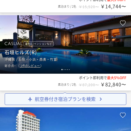
￥14,744〜
素泊まり
/
2名
￥15,520〜
貸別荘/ペンションなど
石垣ヒルズ(R)
沖縄県 / 石垣・小浜・西表・竹富
-
総合点
（
1
件のレビュー
）
1
2
3
4
5
ポイント即利用で
最大5％OFF
￥82,840〜
素泊まり
/
2名
￥87,200〜
航空券付き宿泊プランを検索