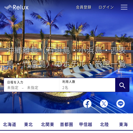
会員登録
ログイン
沖縄離島（石垣島・小浜島・西表
島・竹富島）のホテル・旅館一覧
利用人数
日程を入力
2
名
未指定
−
未指定
北海道
東北
北関東
首都圏
甲信越
北陸
東海