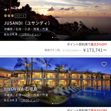
リゾート
JUSANDI（ユサンディ）
沖縄県 / 石垣・小浜・西表・竹富
4.8
総合点
（
12
件のレビュー
）
1
2
3
4
5
ポイント即利用で
最大5％OFF
￥173,741〜
朝食付き
/
2名
￥182,886〜
リゾート
VIVOVIVA 石垣島
沖縄県 / 石垣・小浜・西表・竹富
4.3
総合点
（
7
件のレビュー
）
1
2
3
4
5
ポイント即利用で
最大5％OFF