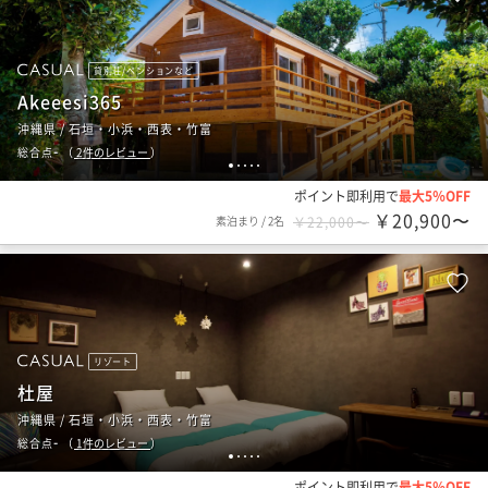
貸別荘/ペンションなど
Akeeesi365
沖縄県 / 石垣・小浜・西表・竹富
-
総合点
（
2
件のレビュー
）
1
2
3
4
5
ポイント即利用で
最大5％OFF
￥20,900〜
素泊まり
/
2名
￥22,000〜
リゾート
杜屋
沖縄県 / 石垣・小浜・西表・竹富
-
総合点
（
1
件のレビュー
）
1
2
3
4
5
ポイント即利用で
最大5％OFF