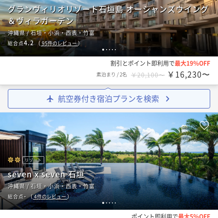
グランヴィリオリゾート石垣島 オーシャンズウイング
＆ヴィラガーデン
沖縄県 / 石垣・小浜・西表・竹富
4.2
総合点
（
95
件のレビュー
）
1
2
3
4
5
割引とポイント即利用で
最大19％OFF
￥16,230〜
素泊まり
/
2名
￥20,100〜
航空券付き宿泊プランを検索
リゾート
seven x seven 石垣
沖縄県 / 石垣・小浜・西表・竹富
-
総合点
（
4
件のレビュー
）
1
2
3
4
5
ポイント即利用で
最大5％OFF