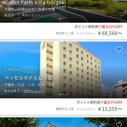
Ocean Palm Villa Ishigaki
沖縄県 / 石垣・小浜・西表・竹富
-
総合点
（
- 件のレビュー
）
1
2
3
4
5
ポイント即利用で
最大22％OFF
￥68,566〜
素泊まり
/
2名
￥87,906〜
ビジネス
ベッセルホテル石垣島
沖縄県 / 石垣・小浜・西表・竹富
4.7
総合点
（
6
件のレビュー
）
1
2
3
4
5
ポイント即利用で
最大7％OFF
￥12,555〜
朝食付き
/
2名
￥13,500〜