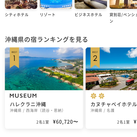
シティホテル
リゾート
ビジネスホテル
貸別荘/ペンシ
ン
沖縄県の宿ランキングを見る
ハレクラニ沖縄
沖縄県 / 西海岸（読谷・恩納）
沖縄県 / 名護
¥60,720〜
¥
2名1室
2名1室