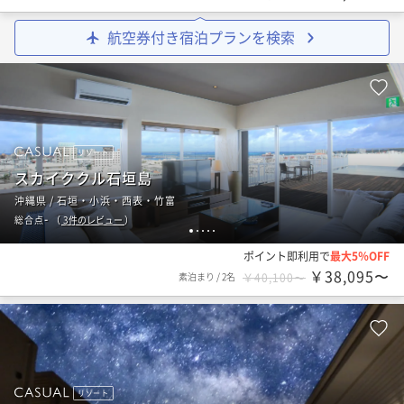
航空券付き宿泊プランを検索
リゾート
スカイククル石垣島
沖縄県 / 石垣・小浜・西表・竹富
-
総合点
（
3
件のレビュー
）
1
2
3
4
5
ポイント即利用で
最大5％OFF
￥38,095〜
素泊まり
/
2名
￥40,100〜
リゾート