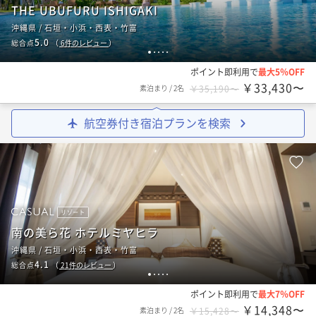
THE UBUFURU ISHIGAKI
沖縄県 / 石垣・小浜・西表・竹富
5.0
総合点
（
6
件のレビュー
）
1
2
3
4
5
ポイント即利用で
最大5％OFF
￥33,430〜
素泊まり
/
2名
￥35,190〜
航空券付き宿泊プランを検索
リゾート
南の美ら花 ホテルミヤヒラ
沖縄県 / 石垣・小浜・西表・竹富
4.1
総合点
（
21
件のレビュー
）
1
2
3
4
5
ポイント即利用で
最大7％OFF
￥14,348〜
素泊まり
/
2名
￥15,428〜