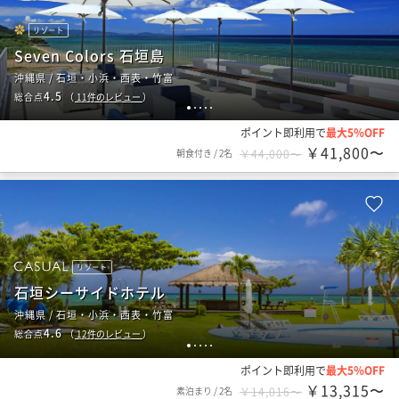
リゾート
Seven Colors 石垣島
沖縄県 / 石垣・小浜・西表・竹富
4.5
総合点
（
11
件のレビュー
）
1
2
3
4
5
ポイント即利用で
最大5％OFF
￥41,800〜
朝食付き
/
2名
￥44,000〜
リゾート
石垣シーサイドホテル
沖縄県 / 石垣・小浜・西表・竹富
4.6
総合点
（
12
件のレビュー
）
1
2
3
4
5
ポイント即利用で
最大5％OFF
￥13,315〜
素泊まり
/
2名
￥14,016〜