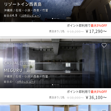
リゾートイン西表島
沖縄県 / 石垣・小浜・西表・竹富
4.9
総合点
（
10
件のレビュー
）
1
2
3
4
5
ポイント即利用で
最大5％OFF
￥17,290〜
素泊まり
/
2名
￥18,200〜
リゾート
MEGURU｜巡
沖縄県 / 石垣・小浜・西表・竹富
-
総合点
（
4
件のレビュー
）
1
2
3
4
5
ポイント即利用で
最大5％OFF
￥36,100〜
素泊まり
/
2名
￥38,000〜