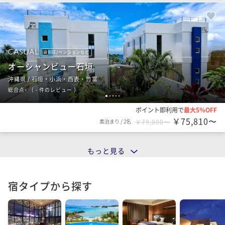
貸別荘/ペンションなど
オーシャンビュー石垣
沖縄県 / 石垣・小浜・西表・竹富
-
総合点
（
- 件のレビュー
）
1
2
3
4
5
ポイント即利用で
最大5％OFF
￥75,810〜
素泊まり
/
2名
￥79,800〜
もっと見る
宿タイプから探す