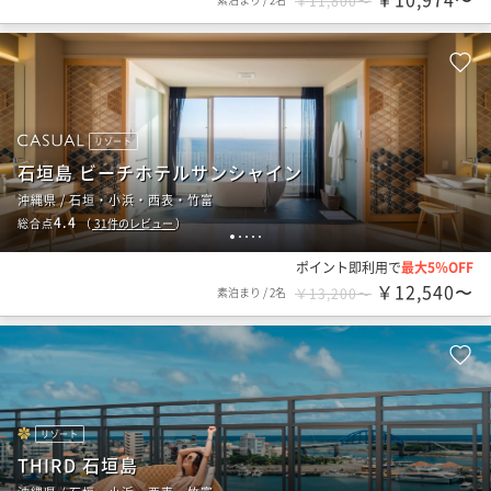
￥11,800〜
リゾート
石垣島 ビーチホテルサンシャイン
沖縄県 / 石垣・小浜・西表・竹富
4.4
総合点
（
31
件のレビュー
）
1
2
3
4
5
ポイント即利用で
最大5％OFF
￥12,540〜
素泊まり
/
2名
￥13,200〜
リゾート
THIRD 石垣島