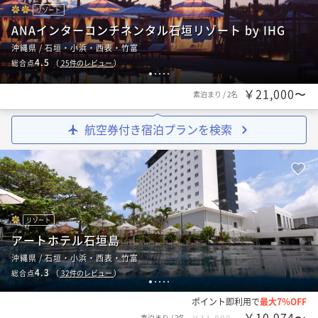
リゾート
ANAインターコンチネンタル石垣リゾート by IHG
沖縄県 / 石垣・小浜・西表・竹富
4.5
総合点
（
25
件のレビュー
）
1
2
3
4
5
￥21,000〜
素泊まり
/
2名
航空券付き宿泊プランを検索
リゾート
アートホテル石垣島
沖縄県 / 石垣・小浜・西表・竹富
4.3
総合点
（
32
件のレビュー
）
1
2
3
4
5
ポイント即利用で
最大7％OFF
￥10,974〜
素泊まり
/
2名