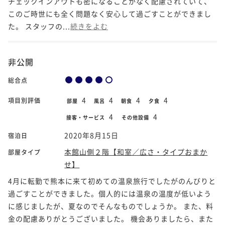
チェックインアウトも密になることがなく配慮されていて、
このご時世にも全く問題なく安心して過ごすことができまし
た。 スタッフの...
続きをよむ
非公開
総合点
4
4
4
4
項目別評価
部屋
風呂
朝食
夕食
4
4
接客・サービス
その他設備
2020年8月15日
宿泊日
本館山側２階【和室／広さ・タイプおまか
部屋タイプ
せ】
4月に転勤で熊本に来て初めての温泉旅行でしたがのんびりと
過ごすことができました。個人的には温泉の温度が低いよう
に感じましたが、夏なのでそんなものでしょうか。 また、料
金の配慮ありがとうございました。 機会ありましたら、また