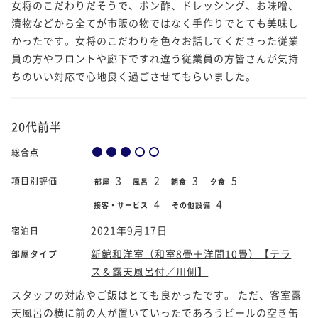
女将のこだわりだそうで、ポン酢、ドレッシング、お味噌、
漬物などから全てが市販の物ではなく手作りでとても美味し
かったです。女将のこだわりを色々お話してくださった従業
員の方やフロントや廊下ですれ違う従業員の方皆さんが気持
ちのいい対応で心地良く過ごさせてもらいました。
20代前半
総合点
3
2
3
5
項目別評価
部屋
風呂
朝食
夕食
4
4
接客・サービス
その他設備
2021年9月17日
宿泊日
新館和洋室（和室8畳＋洋間10畳）【テラ
部屋タイプ
ス＆露天風呂付／川側】
スタッフの対応やご飯はとても良かったです。 ただ、客室露
天風呂の横に前の人が置いていったであろうビールの空き缶