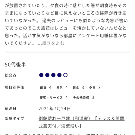
が放置されていたり、夕食の時に落とした箸が朝食時もその
ままになっていたりなど目に見えないところの掃除が行き届
いていなかった。 過去のレビューにも似たような内容が書い
てあったのでこの旅館はレビューを活かしていないんだなと
思った。活かす気がないなら部屋にアンケート用紙は置かな
いでください。 ...
続きをよむ
50代後半
総合点
4
4
3
3
項目別評価
部屋
風呂
朝食
夕食
4
3
接客・サービス
その他設備
2021年7月24日
宿泊日
別館離れ一戸建（和洋室）【テラス＆開閉
部屋タイプ
式露天付／渓流沿い】