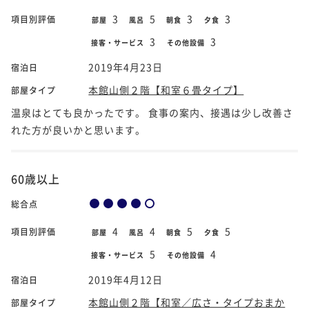
3
5
3
3
項目別評価
部屋
風呂
朝食
夕食
3
3
接客・サービス
その他設備
2019年4月23日
宿泊日
本館山側２階【和室６畳タイプ】
部屋タイプ
温泉はとても良かったです。 食事の案内、接遇は少し改善さ
れた方が良いかと思います。
60歳以上
総合点
4
4
5
5
項目別評価
部屋
風呂
朝食
夕食
5
4
接客・サービス
その他設備
2019年4月12日
宿泊日
本館山側２階【和室／広さ・タイプおまか
部屋タイプ