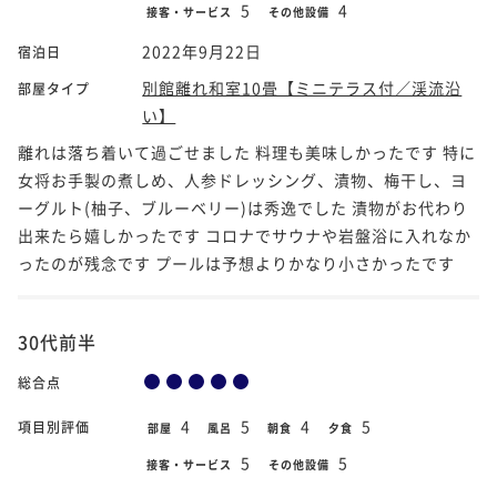
5
4
接客・サービス
その他設備
2022年9月22日
宿泊日
別館離れ和室10畳【ミニテラス付／渓流沿
部屋タイプ
い】
離れは落ち着いて過ごせました 料理も美味しかったです 特に
女将お手製の煮しめ、人参ドレッシング、漬物、梅干し、ヨ
ーグルト(柚子、ブルーベリー)は秀逸でした 漬物がお代わり
出来たら嬉しかったです コロナでサウナや岩盤浴に入れなか
ったのが残念です プールは予想よりかなり小さかったです
30代前半
総合点
4
5
4
5
項目別評価
部屋
風呂
朝食
夕食
5
5
接客・サービス
その他設備