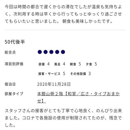
今回は時間の都合で遅くからの滞在でしたが温泉も気持ちよ
く、次利用する時は早くから行ってもっとゆっくり過ごさせ
てもらいたいと思いました。 朝食も美味しかったです。
50代後半
総合点
4
4
5
5
項目別評価
部屋
風呂
朝食
夕食
5
3
接客・サービス
その他設備
2020年11月28日
宿泊日
本館山側２階【和室／広さ・タイプおまか
部屋タイプ
せ】
スタッフさんの接客がとても丁寧で心地良く、のんびり出来
ました。コロナで各施設の使用が制限されてたのが、残念で
した。