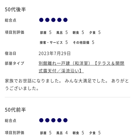
50代後半
総合点
5
5
5
5
項目別評価
部屋
風呂
朝食
夕食
5
5
接客・サービス
その他設備
2023年7月29日
宿泊日
別館離れ一戸建（和洋室）【テラス＆開閉
部屋タイプ
式露天付／渓流沿い】
家族でお世話になりました。 みんな大満足でした。 ありがと
うございました。
50代前半
総合点
5
4
5
5
項目別評価
部屋
風呂
朝食
夕食