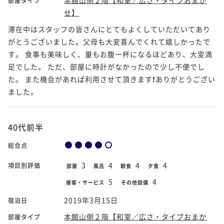
部屋タイプ
せ】
滞在中はスタッフの皆さんにとてもよくしていただいてあり
がとうございました。父母も大変喜んでくれて嬉しかったで
す。 食事も美味しく、量もお腹一杯になるほどあり、大変満
足でした。 ただ、部屋に時計がなかったので少し不便でし
た。 また機会があれば利用させて頂きます❗ありがとうござい
ました。
40代前半
総合点
3
4
4
4
項目別評価
部屋
風呂
朝食
夕食
5
4
接客・サービス
その他設備
2019年3月15日
宿泊日
本館山側２階【和室／広さ・タイプおまか
部屋タイプ