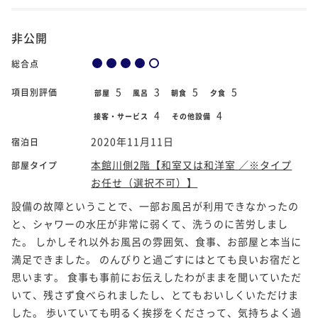
非公開
総合点
5
3
5
5
項目別評価
部屋
風呂
朝食
夕食
4
4
接客・サービス
その他設備
2020年11月11日
宿泊日
本館川側2階【和室又は和洋室 ／※タイプ
部屋タイプ
お任せ（選択不可）】
設備の故障ということで、一部お風呂が利用できなかったの
と、シャワーの水圧が非常に弱くて、洗うのに苦労しまし
た。 しかしそれ以外お風呂の雰囲気、食事、お部屋と本当に
満足できました。 のんびりと過ごすにはとても良いお宿だと
思います。 食事も事前にお伝えしたわがままを聞いていただ
いて、残さず食べられましたし、とてもおいしくいただけま
した。 歩いていても明るく挨拶をくださって、気持ちよく過