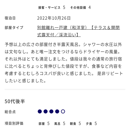
5
4
接客・サービス
その他設備
2022年10月26日
宿泊日
別館離れ一戸建（和洋室）【テラス＆開閉
部屋タイプ
式露天付／渓流沿い】
予想以上の広さの部屋付き半露天風呂。シャワーの水圧以外
は文句なし。あと唯一注文をつけるならドライヤーの風量。
それ以外はとても満足しました。値段は我々の通常の旅行宿
に比べるとちょっと背伸びした値段ですが、食事など内容を
考慮するとむしろコスパが良いと感じました。 是非リピート
したいと感じました。
50代後半
総合点
5
5
5
5
項目別評価
部屋
風呂
朝食
夕食