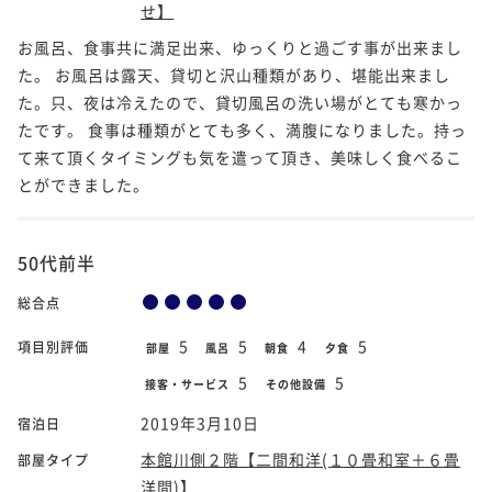
せ】
お風呂、食事共に満足出来、ゆっくりと過ごす事が出来まし
た。 お風呂は露天、貸切と沢山種類があり、堪能出来まし
た。只、夜は冷えたので、貸切風呂の洗い場がとても寒かっ
たです。 食事は種類がとても多く、満腹になりました。持っ
て来て頂くタイミングも気を遣って頂き、美味しく食べるこ
とができました。
50代前半
総合点
5
5
4
5
項目別評価
部屋
風呂
朝食
夕食
5
5
接客・サービス
その他設備
2019年3月10日
宿泊日
本館川側２階【二間和洋(１０畳和室＋６畳
部屋タイプ
洋間)】