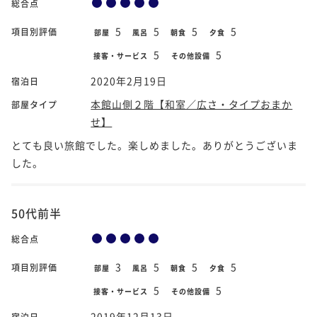
総合点
5
5
5
5
項目別評価
部屋
風呂
朝食
夕食
5
5
接客・サービス
その他設備
2020年2月19日
宿泊日
本館山側２階【和室／広さ・タイプおまか
部屋タイプ
せ】
とても良い旅館でした。楽しめました。ありがとうございま
した。
50代前半
総合点
3
5
5
5
項目別評価
部屋
風呂
朝食
夕食
5
5
接客・サービス
その他設備
2019年12月13日
宿泊日