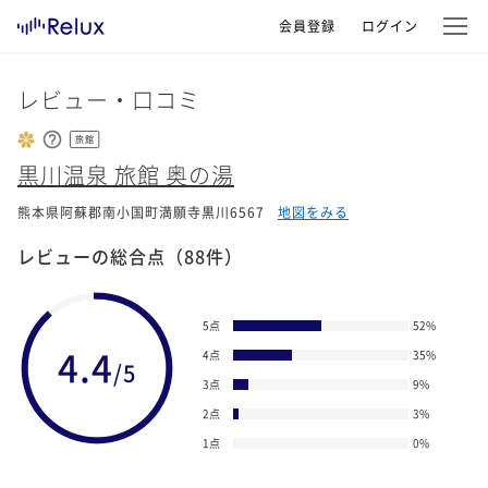
会員登録
ログイン
レビュー・口コミ
旅館
黒川温泉 旅館 奥の湯
熊本県阿蘇郡南小国町満願寺黒川6567
地図をみる
レビューの総合点
（88件）
5点
52
%
4.4
4点
35
%
/5
3点
9
%
2点
3
%
1点
0
%