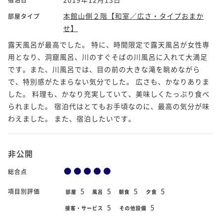
本館山側２階【和室／広さ・タイプおまか
部屋タイプ
せ】
露天風呂が最高でした。 特に、時間限定で露天風呂が女性専
用となり、洞窟風呂、川のすぐそばの川風呂に入れて大満足
です。また、川風呂では、目の前の大きな滝を眺めながら
で、特別感がたまらない気分でした。 広さも、かなりありま
した。 料理も、かなり充実していて、美味しくたっぷり食べ
られました。 宿泊代はとてもお手頃なのに、最高の気分が味
わえました。 また、宿泊したいです。
非公開
総合点
5
5
5
5
項目別評価
部屋
風呂
朝食
夕食
5
5
接客・サービス
その他設備