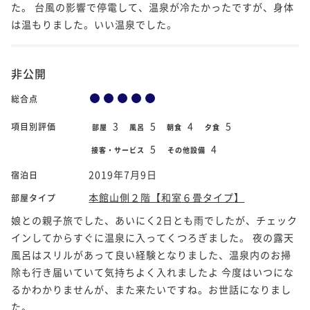
た。 台風の影響で停電して、温泉が冷たかったですが、身体
は温もりました。いい温泉でした。
非公開
総合点
3
5
4
5
項目別評価
部屋
風呂
朝食
夕食
5
4
接客・サービス
その他設備
2019年7月9日
宿泊日
本館山側２階【和室６畳タイプ】
部屋タイプ
娘との親子旅でした、あいにく2日とも雨でしたが、チェック
インしてからすぐに温泉に入ってくつろぎました。 夜の露天
風呂はスリルがあって良い経験となりました、温泉内のお掃
除も行き届いていて気持ちよく入れましたよ 今度はいつにな
るかわかりませんが、また来たいですね。お世話になりまし
た。