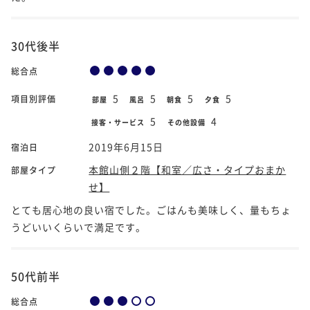
30代後半
総合点
5
5
5
5
項目別評価
部屋
風呂
朝食
夕食
5
4
接客・サービス
その他設備
2019年6月15日
宿泊日
本館山側２階【和室／広さ・タイプおまか
部屋タイプ
せ】
とても居心地の良い宿でした。ごはんも美味しく、量もちょ
うどいいくらいで満足です。
50代前半
総合点