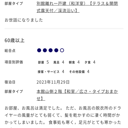
別館離れ一戸建（和洋室）【テラス＆開閉
部屋タイプ
式露天付／渓流沿い】
お世話になりました
60歳以上
総合点
5
4
4
4
項目別評価
部屋
風呂
朝食
夕食
4
4
接客・サービス
その他設備
2023年11月29日
宿泊日
本館山側２階【和室／広さ・タイプおまか
部屋タイプ
せ】
お部屋、お風呂は満足でした。 ただ、お風呂の脱衣所のドラ
イヤーの風量がとても弱くて、髪を乾かすのに凄く時間がか
かってしまいました。 食事処も寒く，足元がとても寒かった