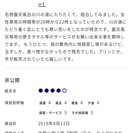
せ】
名物露天風呂の川の湯に入りたくて、宿泊してみました。女
性専用の時間帯が20時から22時となっていたので、川の湯に
たどり着く迄にとても寒い思いをしたのが残念です。露天風
呂専用の巻きタオル等のサービスがお願い出来る事を期待し
てます。 もうひとつ、宿の敷地内に地獄蒸し場があるけど、
玉子しか、食べ物がなかったので残念でした。プリンとか、
芋が販売されていたら嬉しいです。
非公開
総合点
4
4
4
4
項目別評価
部屋
風呂
朝食
夕食
5
3
接客・サービス
その他設備
2019年4月13日
宿泊日
本館山側２階【和室／広さ・タイプおまか