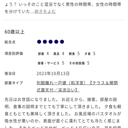
ょう？ いっそのこと混浴でなく男性の時間帯、女性の時間帯
を分けていた...
続きをよむ
60歳以上
総合点
4
4
5
5
項目別評価
部屋
風呂
朝食
夕食
5
5
接客・サービス
その他設備
2023年10月13日
宿泊日
別館離れ一戸建（和洋室）【テラス＆開閉
部屋タイプ
式露天付／渓流沿い】
先日はお世話になりました。 お迎えから、接客、部屋の説
明、食事の説明までとても丁寧にして頂きました。 夕食も朝
食ともとても美味しく頂きました。 お風呂場のバスタオルが
吸水性が悪いのか、表面が直ぐに濡れてとても冷たく感じま
した。 それとベッドの台が、ベッドより広いので、足を何度