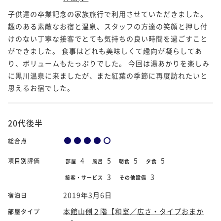
子供達の卒業記念の家族旅行で利用させていただきました。
趣のある素敵なお宿と温泉、スタッフの方達の笑顔と押し付
けのない丁寧な接客でとても気持ちの良い時間を過ごすこと
ができました。 食事はどれも美味しくて趣向が凝らしてあ
り、ボリュームもたっぷりでした。 今回は湯あかりを楽しみ
に黒川温泉に来ましたが、また紅葉の季節に再度訪れたいと
思えるお宿でした。
20代後半
総合点
4
5
5
5
項目別評価
部屋
風呂
朝食
夕食
3
3
接客・サービス
その他設備
2019年3月6日
宿泊日
本館山側２階【和室／広さ・タイプおまか
部屋タイプ