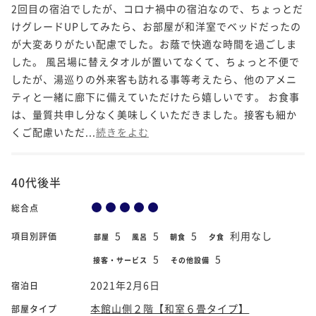
2回目の宿泊でしたが、コロナ禍中の宿泊なので、ちょっとだ
けグレードUPしてみたら、お部屋が和洋室でベッドだったの
が大変ありがたい配慮でした。お蔭で快適な時間を過ごしま
した。 風呂場に替えタオルが置いてなくて、ちょっと不便で
したが、湯巡りの外来客も訪れる事等考えたら、他のアメニ
ティと一緒に廊下に備えていただけたら嬉しいです。 お食事
は、量質共申し分なく美味しくいただきました。接客も細か
くご配慮いただ...
続きをよむ
40代後半
総合点
5
5
5
利用なし
項目別評価
部屋
風呂
朝食
夕食
5
5
接客・サービス
その他設備
2021年2月6日
宿泊日
本館山側２階【和室６畳タイプ】
部屋タイプ