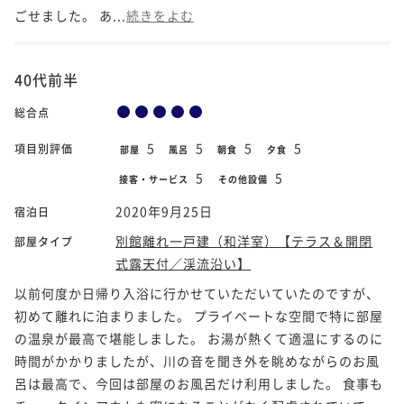
ごせました。 あ...
続きをよむ
40代前半
総合点
5
5
5
5
項目別評価
部屋
風呂
朝食
夕食
5
5
接客・サービス
その他設備
2020年9月25日
宿泊日
別館離れ一戸建（和洋室）【テラス＆開閉
部屋タイプ
式露天付／渓流沿い】
以前何度か日帰り入浴に行かせていただいていたのですが、
初めて離れに泊まりました。 プライベートな空間で特に部屋
の温泉が最高で堪能しました。 お湯が熱くて適温にするのに
時間がかかりましたが、川の音を聞き外を眺めながらのお風
呂は最高で、今回は部屋のお風呂だけ利用しました。 食事も