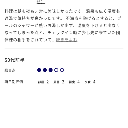
せ】
料理は朝も夜も非常に美味しかったです。温泉も広く温度も
適温で気持ちが良かったです。 不満点を挙げるとすると、プ
ールのシャワーが熱いお湯しか出ず、温度を下げると出なく
なってしまった点と、チェックイン時に少し先に来ていた団
体様の相手をされていて...
続きをよむ
50代前半
総合点
2
2
4
4
項目別評価
部屋
風呂
朝食
夕食
3
3
接客・サービス
その他設備
2018年12月12日
宿泊日
新館和洋室（和室8畳＋洋間10畳）【テラ
部屋タイプ
ス＆露天風呂付／川側】
案内、メニューを見ても外国人に重きを置いた施設かなと感