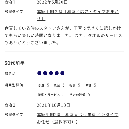
2022年5月20日
宿泊日
本館山側２階【和室／広さ・タイプおまか
部屋タイプ
せ】
食事している時のスタッフさんが、丁寧で気さくに話しかけ
てもらい楽しい時間となりました。 また、タオルのサービス
もありがとうございました。
50代前半
総合点
5
5
5
5
項目別評価
部屋
風呂
朝食
夕食
5
5
接客・サービス
その他設備
2021年10月10日
宿泊日
本館川側2階【和室又は和洋室 ／※タイプ
部屋タイプ
お任せ（選択不可）】