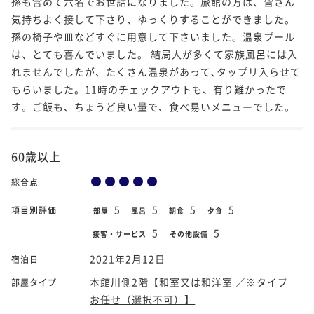
孫も含めて六名でお世話になりました。旅館の方は、皆さん
気持ちよく接して下さり、ゆっくりすることができました。
孫の椅子や皿などすぐに用意して下さいました。温泉プール
は、とても喜んでいました。 結局人が多くて家族風呂には入
れませんでしたが、たくさん温泉があって､タップリ入らせて
もらいました。11時のチェックアウトも、有り難かったで
す。ご飯も、ちょうど良い量で、食べ易いメニューでした。
60歳以上
総合点
5
5
5
5
項目別評価
部屋
風呂
朝食
夕食
5
5
接客・サービス
その他設備
2021年2月12日
宿泊日
本館川側2階【和室又は和洋室 ／※タイプ
部屋タイプ
お任せ（選択不可）】