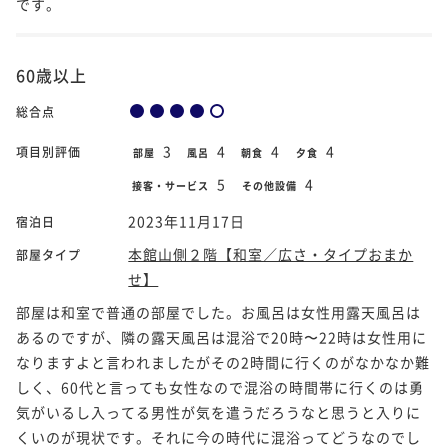
です。
60歳以上
総合点
3
4
4
4
項目別評価
部屋
風呂
朝食
夕食
5
4
接客・サービス
その他設備
2023年11月17日
宿泊日
本館山側２階【和室／広さ・タイプおまか
部屋タイプ
せ】
部屋は和室で普通の部屋でした。お風呂は女性用露天風呂は
あるのですが、隣の露天風呂は混浴で20時〜22時は女性用に
なりますよと言われましたがその2時間に行くのがなかなか難
しく、60代と言っても女性なので混浴の時間帯に行くのは勇
気がいるし入ってる男性が気を遣うだろうなと思うと入りに
くいのが現状です。それに今の時代に混浴ってどうなのでし