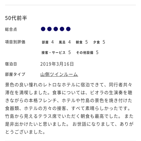
50代前半
総合点
4
4
5
5
項目別評価
部屋
風呂
朝食
夕食
5
5
接客・サービス
その他設備
2019年3月16日
宿泊日
山側ツインルーム
部屋タイプ
景色の良い憧れのレトロなホテルに宿泊できて、同行者共々
滞在を満喫しました。食事については、ビオラの生演奏を聴
きながらの本格フレンチ、ホテルや竹島の景色を焼き付けた
食器類、ホテルの方々の接客、すべて素晴らしかったです。
竹島から見えるテラス席でいただく朝食も最高でした。 また
是非出かけたいと思いました。 お世話になりまして、ありが
とうございました。