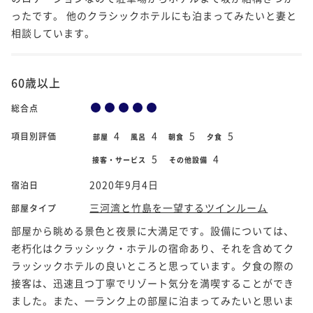
ったです。 他のクラシックホテルにも泊まってみたいと妻と
相談しています。
60歳以上
総合点
4
4
5
5
項目別評価
部屋
風呂
朝食
夕食
5
4
接客・サービス
その他設備
2020年9月4日
宿泊日
三河湾と竹島を一望するツインルーム
部屋タイプ
部屋から眺める景色と夜景に大満足です。設備については、
老朽化はクラッシック・ホテルの宿命あり、それを含めてク
ラッシックホテルの良いところと思っています。夕食の際の
接客は、迅速且つ丁寧でリゾート気分を満喫することができ
ました。また、一ランク上の部屋に泊まってみたいと思いま