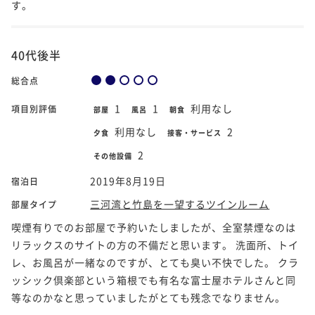
す。
40代後半
総合点
1
1
利用なし
項目別評価
部屋
風呂
朝食
利用なし
2
夕食
接客・サービス
2
その他設備
2019年8月19日
宿泊日
三河湾と竹島を一望するツインルーム
部屋タイプ
喫煙有りでのお部屋で予約いたしましたが、全室禁煙なのは
リラックスのサイトの方の不備だと思います。 洗面所、トイ
レ、お風呂が一緒なのですが、とても臭い不快でした。 クラ
ッシック倶楽部という箱根でも有名な富士屋ホテルさんと同
等なのかなと思っていましたがとても残念でなりません。