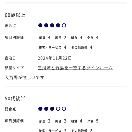
60歳以上
総合点
4
2
4
4
項目別評価
部屋
風呂
朝食
夕食
4
4
接客・サービス
その他設備
2024年11月22日
宿泊日
三河湾と竹島を一望するツインルーム
部屋タイプ
大浴場が欲しいです
50代後半
総合点
2
2
4
5
項目別評価
部屋
風呂
朝食
夕食
3
2
接客・サービス
その他設備