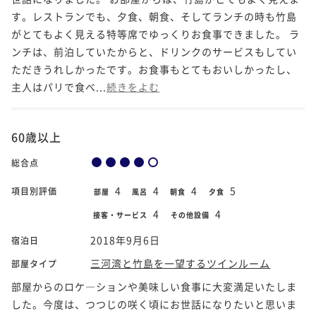
す。レストランでも、夕食、朝食、そしてランチの時も竹島
がとてもよく見える特等席でゆっくりお食事できました。 ラ
ンチは、前泊していたからと、ドリンクのサービスもしてい
ただきうれしかったです。お食事もとてもおいしかったし、
主人はパリで食べ...
続きをよむ
60歳以上
総合点
4
4
4
5
項目別評価
部屋
風呂
朝食
夕食
4
4
接客・サービス
その他設備
2018年9月6日
宿泊日
三河湾と竹島を一望するツインルーム
部屋タイプ
部屋からのロケ―ションや美味しい食事に大変満足いたしま
した。今度は、つつじの咲く頃にお世話になりたいと思いま