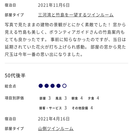
2021年11月6日
宿泊日
三河湾と竹島を一望するツインルーム
部屋タイプ
写真で見たままの建物の景観がとにかく素敵でした！ 窓から
見える竹島も美しく、ボランティアガイドさんの竹島案内も
とても良かったです。 事前に知らなかったのですが、当日は
延期されていた花火が打ち上げられ感動。 部屋の窓から見た
尺玉は今年一番の思い出になりました。
50代後半
総合点
3
3
4
4
項目別評価
部屋
風呂
朝食
夕食
3
4
接客・サービス
その他設備
2021年4月16日
宿泊日
山側ツインルーム
部屋タイプ