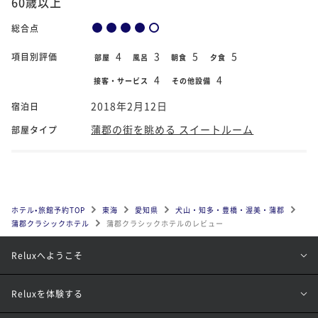
60歳以上
総合点
4
3
5
5
項目別評価
部屋
風呂
朝食
夕食
4
4
接客・サービス
その他設備
2018年2月12日
宿泊日
蒲郡の街を眺める スイートルーム
部屋タイプ
ホテル•旅館予約TOP
東海
愛知県
犬山・知多・豊橋・渥美・蒲郡
蒲郡クラシックホテル
蒲郡クラシックホテルのレビュー
Reluxへようこそ
Reluxを体験する