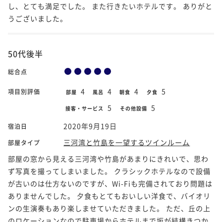
し、とても満足でした。 また行きたいホテルです。 ありがと
うございました。
50代後半
総合点
4
4
4
5
項目別評価
部屋
風呂
朝食
夕食
5
5
接客・サービス
その他設備
2020年9月19日
宿泊日
三河湾と竹島を一望するツインルーム
部屋タイプ
部屋の窓から見える三河湾や竹島があまりにきれいで、思わ
ず写真を撮ってしまいました。 クラシックホテルなので設備
が古いのは仕方ないのですが、Wi-Fiも完備されており問題は
ありませんでした。 夕食もとてもおいしい洋食で、バイオリ
ンの生演奏もあり楽しませていただきました。 ただ、丘の上
のロケーションなので駐車場からホテルまで坂が結構きつか