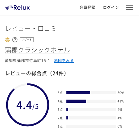
会員登録
ログイン
レビュー・口コミ
リゾート
蒲郡クラシックホテル
愛知県蒲郡市竹島町15-1
地図をみる
レビューの総合点
（24件）
5点
50
%
4.4
4点
41
%
/5
3点
4
%
2点
4
%
1点
0
%