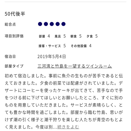
50代後半
総合点
4
5
5
5
項目別評価
部屋
風呂
朝食
夕食
5
4
接客・サービス
その他設備
2019年5月4日
宿泊日
三河湾と竹島を一望するツインルーム
部屋タイプ
初めて宿泊しました。事前に魚介の生ものが苦手であると伝
えておきました。夕食の前菜では配慮がされていました。デ
ザートにコーヒーを使ったケーキが出てきて、苦手なので手
をつける前に下げてほしいとお願いしたところ、すぐに別の
ものを用意していただきました。サービスが素晴らしく、と
ても豊かな時間を過ごしました。部屋から臨む竹島、思いが
けず潮の引く様子と潮干狩りを楽しむ人たちが青空のもとよ
く見えました。今度は別...
続きをよむ