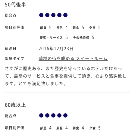
50代後半
総合点
5
4
5
5
項目別評価
部屋
風呂
朝食
夕食
5
5
接客・サービス
その他設備
2016年12月23日
宿泊日
蒲郡の街を眺める スイートルーム
部屋タイプ
さすがに歴史ある、また歴史を守っているホテルだけあっ
て、最高のサービスと食事を提供して頂き、心より感謝致し
ます。とても満足致しました。
60歳以上
総合点
4
4
4
5
項目別評価
部屋
風呂
朝食
夕食