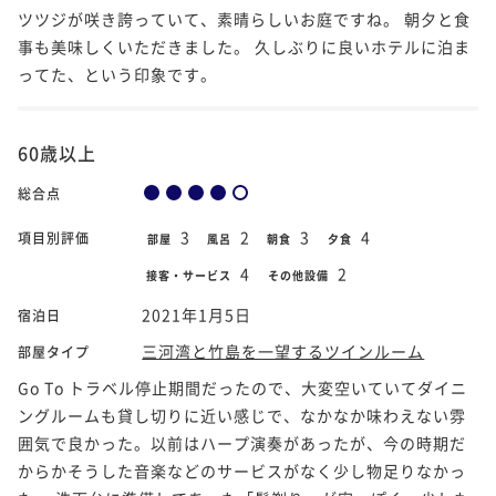
ツツジが咲き誇っていて、素晴らしいお庭ですね。 朝夕と食
事も美味しくいただきました。 久しぶりに良いホテルに泊ま
ってた、という印象です。
60歳以上
総合点
3
2
3
4
項目別評価
部屋
風呂
朝食
夕食
4
2
接客・サービス
その他設備
2021年1月5日
宿泊日
三河湾と竹島を一望するツインルーム
部屋タイプ
Go To トラベル停止期間だったので、大変空いていてダイニ
ングルームも貸し切りに近い感じで、なかなか味わえない雰
囲気で良かった。以前はハープ演奏があったが、今の時期だ
からかそうした音楽などのサービスがなく少し物足りなかっ