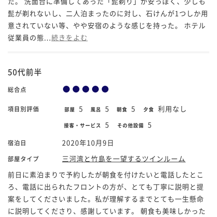
た。 洗面台に準備してあった「髭剃り」が安っぽく、少しも
髭が剃れないし、二人泊まったのに対し、石けんが1つしか用
意されていない等、やや安宿のような感じを持った。 ホテル
従業員の態...
続きをよむ
50代前半
総合点
5
5
5
利用なし
項目別評価
部屋
風呂
朝食
夕食
5
5
接客・サービス
その他設備
2020年10月9日
宿泊日
三河湾と竹島を一望するツインルーム
部屋タイプ
前日に素泊まりで予約したが朝食を付けたいと電話したとこ
ろ、電話に出られたフロントの方が、とても丁寧に説明と提
案をしてくださいました。私が理解するまでとても一生懸命
に説明してくださり、感謝しています。 朝食も美味しかった