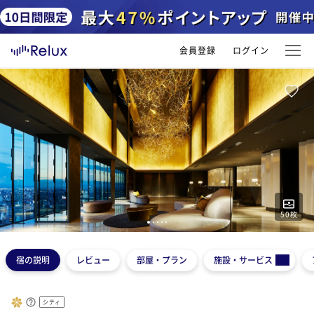
会員登録
ログイン
50
枚
1
2
3
4
5
宿の説明
レビュー
部屋・プラン
施設・サービス
シティ