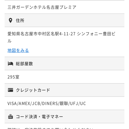
¥28,400~
¥ 49,400 ~
三井ガーデンホテル名古屋プレミア
2名
¥ 26,980 ~
2名
住所
―洗練された寛ぎと癒し―名古屋プレミアステイを愉
愛知県名古屋市中村区名駅4-11-27 シンフォニー豊田ビ
しむReluxプラン～朝食付～
ル
朝食付き
事前決済可
IN 15:00 - 26:00 OUT11:00
地図をみる
ポイント即利用で
最大5％OFF
¥30,600~
総部屋数
¥ 29,070 ~
2名
295室
クレジットカード
VISA/AMEX/JCB/DINERS/銀聯/UFJ/UC
コード決済・電子マネー