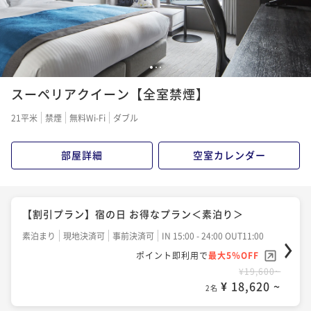
¥18,600~
¥ 22,800 ~
2名
¥ 17,670 ~
2名
【早期割】60日以上前の予約でシンプルステイ＜朝食
―洗練された寛ぎと癒し―名古屋プレミアステイを愉
1
2
3
付＞
しむReluxプラン～素泊り～
スーペリアクイーン【全室禁煙】
朝食付き
事前決済可
IN 15:00 - 26:00 OUT11:00
素泊まり
事前決済可
IN 15:00 - 26:00 OUT11:00
21平米
禁煙
無料Wi-Fi
ダブル
ポイント即利用で
最大5％OFF
ポイント即利用で
最大5％OFF
¥25,000~
¥19,600~
¥ 23,750 ~
部屋詳細
空室カレンダー
2名
¥ 18,620 ~
2名
―洗練された寛ぎと癒し―名古屋プレミアステイを愉
最大22時間ステイ レイトチェックアウト13時＜素泊
【割引プラン】宿の日 お得なプラン＜素泊り＞
しむReluxプラン～朝食付～
り＞
素泊まり
現地決済可
事前決済可
IN 15:00 - 24:00 OUT11:00
朝食付き
事前決済可
IN 15:00 - 26:00 OUT11:00
素泊まり
事前決済可
IN 15:00 - 26:00 OUT13:00
ポイント即利用で
最大5％OFF
ポイント即利用で
最大5％OFF
ポイント即利用で
最大5％OFF
¥19,600~
¥26,000~
¥ 18,620 ~
¥22,600~
2名
¥ 24,700 ~
2名
¥ 21,470 ~
2名