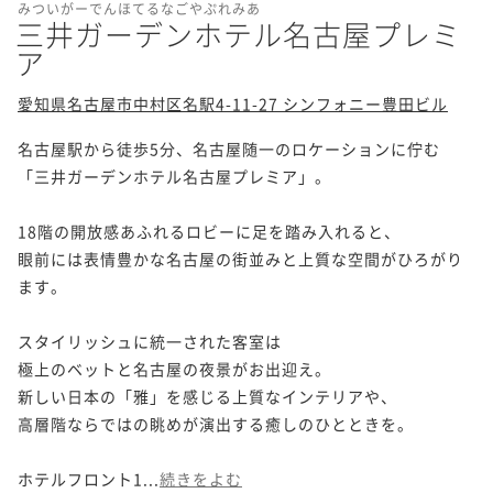
みついがーでんほてるなごやぷれみあ
三井ガーデンホテル名古屋プレミ
ア
愛知県名古屋市中村区名駅4-11-27 シンフォニー豊田ビル
名古屋駅から徒歩5分、名古屋随一のロケーションに佇む

「三井ガーデンホテル名古屋プレミア」。

18階の開放感あふれるロビーに足を踏み入れると、

眼前には表情豊かな名古屋の街並みと上質な空間がひろがり
ます。

スタイリッシュに統一された客室は

極上のベットと名古屋の夜景がお出迎え。

新しい日本の「雅」を感じる上質なインテリアや、

高層階ならではの眺めが演出する癒しのひとときを。

ホテルフロント1...
続きをよむ