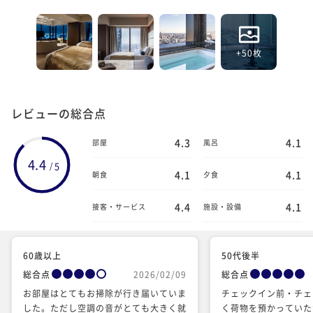
+50枚
レビューの総合点
4.3
4.1
部屋
風呂
4.4
5
/
4.1
4.1
朝食
夕食
4.4
4.1
接客・サービス
施設・設備
60歳以上
50代後半
総合点
2026/02/09
総合点
お部屋はとてもお掃除が行き届いていま
チェックイン前・チェ
した。ただし空調の音がとても大きく就
く荷物を預かっていた