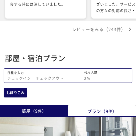
寝する時には消していました。
ざいました。サービス
の方々の対応の良さ・
件など考えますと、お
お値段がちょっとお高
レビューをみる（243件）
しと思われました。 
ワーヘッドはリファで
プーなど揃っているの
用意をしてくださって
部屋・宿泊プラン
点要因でした。
利用人数
日程を入力
2
名
チェックイン
−
チェックアウト
しぼりこみ
部屋
（
9
）
プラン
（
9
）
件
件