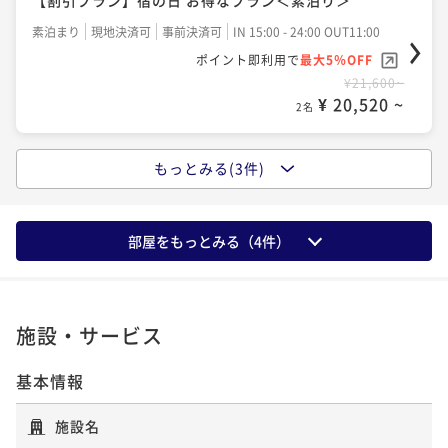
しむReluxプラン～朝食付～
朝食付き
事前決済可
IN 15:00 - 26:00 OUT11:00
素泊まり
現地決済可
事前決済可
IN 15:00 - 24:00 OUT11:00
朝食付き
事前決済可
IN 15:00 - 26:00 OUT11:00
ポイント即利用で
最大5％OFF
ポイント即利用で
最大5％OFF
ポイント即利用で
最大5％OFF
¥28,600~
¥21,600~
¥ 27,170 ~
¥26,400~
2名
¥ 20,520 ~
2名
¥ 25,080 ~
2名
もっとみる(3件)
―洗練された寛ぎと癒し―名古屋プレミアステイを愉
【連泊割】2連泊以上でお得にステイ＜素泊り＞
しむReluxプラン～素泊り～
素泊まり
事前決済可
IN 15:00 - 26:00 OUT11:00
素泊まり
事前決済可
IN 15:00 - 26:00 OUT11:00
部屋をもっとみる（
4
件）
ポイント即利用で
最大5％OFF
ポイント即利用で
最大5％OFF
¥38,000~
¥23,800~
¥ 36,100 ~
2名
¥ 22,610 ~
2名
施設・サービス
【連泊割】2連泊以上でお得にステイ＜朝食付＞
基本情報
【割引プラン】宿の日 お得なプラン＜朝食付＞
朝食付き
事前決済可
IN 15:00 - 26:00 OUT11:00
朝食付き
現地決済可
事前決済可
IN 15:00 - 26:00 OUT11:00
施設名
ポイント即利用で
最大5％OFF
ポイント即利用で
最大5％OFF
¥52,000~