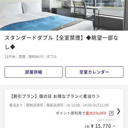
1
2
3
スタンダードダブル【全室禁煙】◆眺望一部な
し◆
18平米
禁煙
無料Wi-Fi
ダブル
部屋詳細
空室カレンダー
【割引プラン】宿の日 お得なプラン＜素泊り＞
素泊まり
現地決済可
事前決済可
IN 15:00 - 24:00 OUT11:00
ポイント即利用で
最大5％OFF
¥16,600~
¥ 15,770 ~
2名