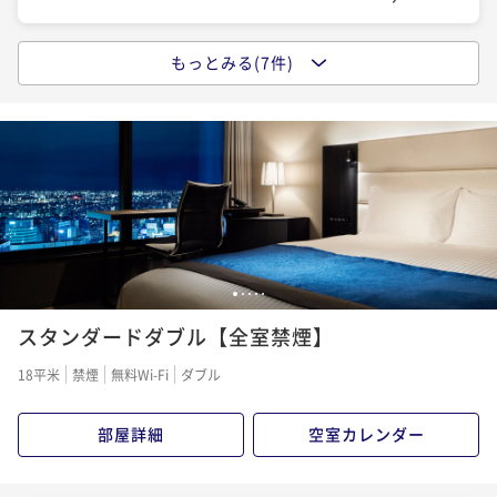
もっとみる(7件)
【早期割】60日以上前の予約でお得にステイ＜素泊り
＞
素泊まり
事前決済可
IN 15:00 - 26:00 OUT11:00
ポイント即利用で
最大5％OFF
¥17,800~
¥ 16,910 ~
2名
―洗練された寛ぎと癒し―名古屋プレミアステイを愉
1
2
3
4
5
しむReluxプラン～素泊り～
スタンダードダブル【全室禁煙】
素泊まり
事前決済可
IN 15:00 - 26:00 OUT11:00
18平米
禁煙
無料Wi-Fi
ダブル
ポイント即利用で
最大5％OFF
¥18,400~
部屋詳細
空室カレンダー
¥ 17,480 ~
2名