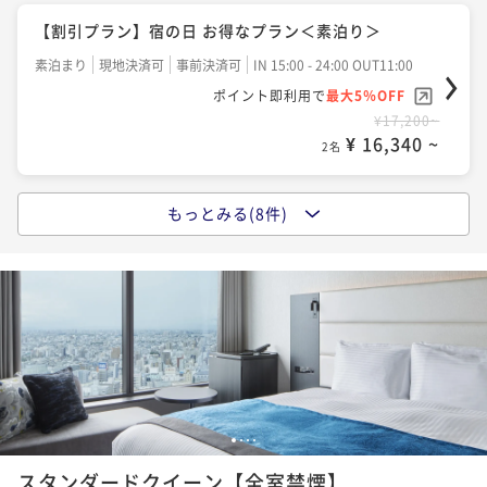
【割引プラン】宿の日 お得なプラン＜朝食付＞
【割引プラン】宿の日 お得なプラン＜素泊り＞
朝食付き
現地決済可
事前決済可
IN 15:00 - 26:00 OUT11:00
素泊まり
現地決済可
事前決済可
IN 15:00 - 24:00 OUT11:00
ポイント即利用で
最大5％OFF
ポイント即利用で
最大5％OFF
¥23,600~
¥17,200~
¥ 22,420 ~
2名
¥ 16,340 ~
2名
もっとみる(8件)
【早期割】60日以上前の予約でシンプルステイ＜朝食
【早期割】60日以上前の予約でお得にステイ＜素泊り
付＞
＞
朝食付き
事前決済可
IN 15:00 - 26:00 OUT11:00
素泊まり
事前決済可
IN 15:00 - 26:00 OUT11:00
ポイント即利用で
最大5％OFF
ポイント即利用で
最大5％OFF
¥24,600~
¥18,200~
¥ 23,370 ~
2名
¥ 17,290 ~
2名
―洗練された寛ぎと癒し―名古屋プレミアステイを愉
―洗練された寛ぎと癒し―名古屋プレミアステイを愉
1
2
3
4
しむReluxプラン～朝食付～
しむReluxプラン～素泊り～
スタンダードクイーン【全室禁煙】