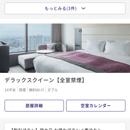
もっとみる(3件)
―洗練された寛ぎと癒し―名古屋プレミアステイを愉
【連泊割】2連泊以上でお得にステイ＜素泊り＞
【割引プラン】宿の日 お得なプラン＜朝食付＞
しむReluxプラン～素泊り～
素泊まり
事前決済可
IN 15:00 - 26:00 OUT11:00
朝食付き
現地決済可
事前決済可
IN 15:00 - 26:00 OUT11:00
素泊まり
事前決済可
IN 15:00 - 26:00 OUT11:00
ポイント即利用で
最大5％OFF
ポイント即利用で
最大5％OFF
ポイント即利用で
最大5％OFF
¥37,200~
¥24,600~
¥21,600~
¥ 35,340 ~
2名
¥ 23,370 ~
2名
¥ 20,520 ~
2名
【連泊割】2連泊以上でお得にステイ＜朝食付＞
【早期割】60日以上前の予約でシンプルステイ＜朝食
【割引プラン】宿の日 お得なプラン＜朝食付＞
1
2
3
4
付＞
朝食付き
事前決済可
IN 15:00 - 26:00 OUT11:00
デラックスクイーン【全室禁煙】
朝食付き
現地決済可
事前決済可
IN 15:00 - 26:00 OUT11:00
ポイント即利用で
最大5％OFF
朝食付き
事前決済可
IN 15:00 - 26:00 OUT11:00
ポイント即利用で
最大5％OFF
¥51,200~
24平米
禁煙
無料Wi-Fi
ダブル
ポイント即利用で
最大5％OFF
¥26,600~
¥ 48,640 ~
2名
¥ 25,270 ~
¥25,600~
2名
¥ 24,320 ~
部屋詳細
空室カレンダー
2名
―洗練された寛ぎと癒し―名古屋プレミアステイを愉
―洗練された寛ぎと癒し―名古屋プレミアステイを愉
しむReluxプラン～朝食付～
【割引プラン】宿の日 お得なプラン＜素泊り＞