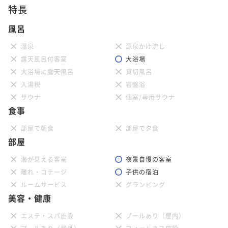
特長
風呂
温泉
源泉かけ流し
露天風呂付客室
大浴場
大浴場に露天風呂
貸切風呂
入湯税
岩盤浴
サウナ
個室/専用サウナ
食事
部屋で朝食
部屋で夕食
部屋
海が見える客室
夜景自慢の客室
離れ・コテージ
子供の宿泊
ルームサービス
グランピング
美容・健康
エステ・スパ施設
プールあり（屋内）