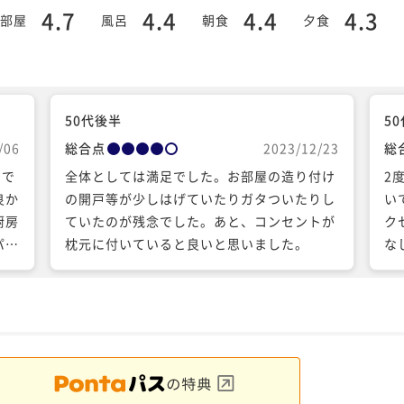
4.7
4.4
4.4
4.3
部屋
風呂
朝食
夕食
50代後半
5
/06
総合点
2023/12/23
総
スで
全体としては満足でした。お部屋の造り付け
2
良か
の開戸等が少しはげていたりガタついたりし
い
厨房
ていたのが残念でした。あと、コンセントが
ク
パキ
枕元に付いていると良いと思いました。
な
さっ
も大
ふっ
す
方な
まし
てし