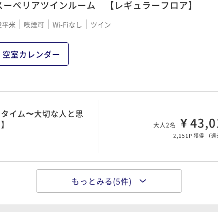
スーペリアツインルーム 【レギュラーフロア】
・タイム〜大切な人と思
¥ 44,2
き】
大人2名
・タイム〜大切な人と思
2平米
喫煙可
Wi-Fiなし
ツイン
2,214P 獲得
（
還
¥ 43,0
り】
大人2名
2,151P 獲得
（
還
空室カレンダー
・タイム〜大切な人と思
¥ 51,8
き】
大人2名
・タイム〜大切な人と思
2,594P 獲得
（
還
¥ 43,0
り】
大人2名
2,151P 獲得
（
還
・タイム〜大切な人と思
¥ 51,8
き】
大人2名
もっとみる(5件)
・タイム〜大切な人と思
2,594P 獲得
（
還
¥ 43,0
り】
大人2名
2,151P 獲得
（
還