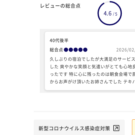
レビューの総合点
4.6
5
/
40代後半
総合点
2026/02
久しぶりの宿泊でしたが大満足のサービ
した 爽やかな笑顔と気遣いがとても心地
ったです 特に心に残ったのは朝食会場で
からお声がけ頂いたお姉さんでした テキ
と作業しながらも目配り心配りしてくだ
ておすすめしてくださった菜の花もお魚
変美味しくいただきました お魚にお塩を
ているのは私です!と教えて下さったので
がお仕事に自信とプライドを持っている
んだなぁとキラキラの笑顔が眩しく感じ
新型コロナウイルス感染症対策
た あの笑顔を楽しみに再訪したいと思っ