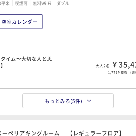
0平米
喫煙可
無料Wi-Fi
ダブル
空室カレンダー
・タイム〜大切な人と思
¥ 35,4
り】
大人2名
1,771P 獲得
（
還
もっとみる(5件)
・タイム〜大切な人と思
¥ 35,4
り】
大人2名
1,771P 獲得
（
還
スーペリアキングルーム 【レギュラーフロア】