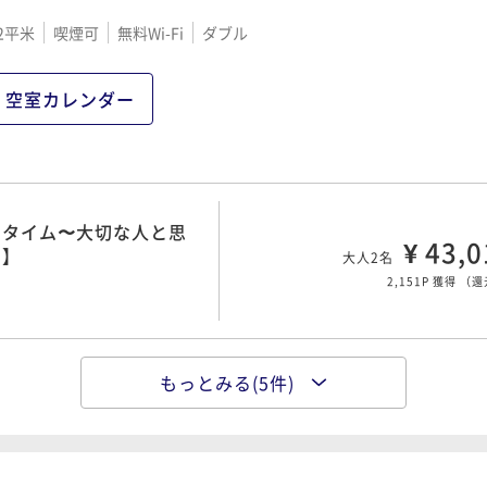
・タイム〜大切な人と思
2平米
喫煙可
無料Wi-Fi
ダブル
¥ 35,4
り】
大人2名
1,771P 獲得
（
還
空室カレンダー
・タイム〜大切な人と思
¥ 44,2
き】
大人2名
・タイム〜大切な人と思
2,214P 獲得
（
還
¥ 43,0
り】
大人2名
2,151P 獲得
（
還
・タイム〜大切な人と思
¥ 44,2
き】
大人2名
もっとみる(5件)
・タイム〜大切な人と思
2,214P 獲得
（
還
¥ 43,0
り】
大人2名
2,151P 獲得
（
還