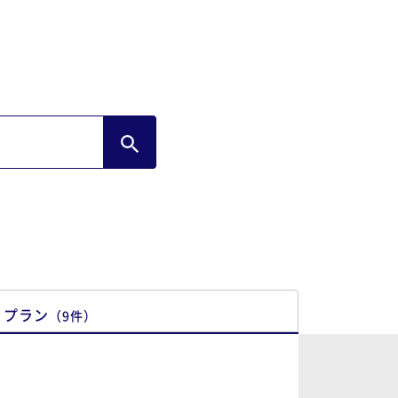
プラン
（
9
件
）