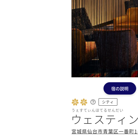
宿の説明
シティ
うぇすてぃんほてるせんだい
ウェスティ
宮城県仙台市青葉区一番町1-