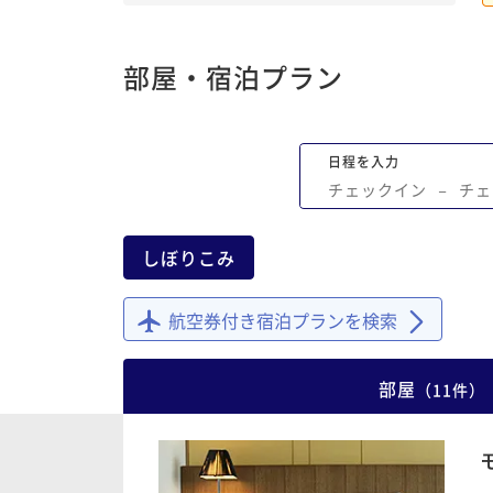
まいました
部屋・宿泊プラン
日程を入力
チェックイン
−
チェ
しぼりこみ
航空券付き宿泊プランを検索
部屋
（
11
件
）