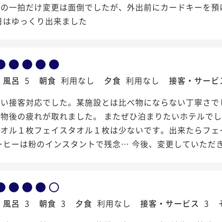
後の一拍だけ変更は面倒でしたが、外出前にカードキーを預
日はゆっくり出来ました
風呂
5
朝食
利用なし
夕食
利用なし
接客・サービ
い接客対応でした。某施設とは比べ物にならない丁寧さで
物後の疲れが取れました。 またぜひ泊まりたいホテルでし
タオル１枚フェイスタオル１枚は少ないです。出来たらフェ
ーヒーは粉のインスタントで残念… 今後、変更していただ
風呂
3
朝食
3
夕食
利用なし
接客・サービス
3