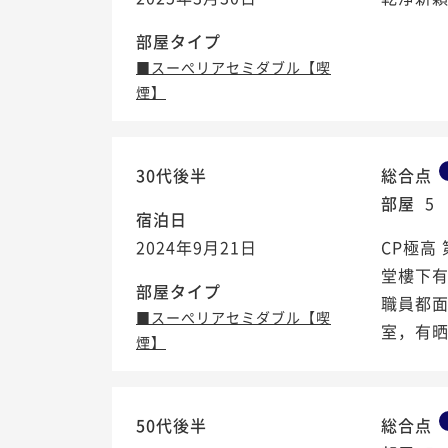
部屋タイプ
■スーぺリアセミダブル【喫
煙】
30代後半
総合点
部屋
5
宿泊日
2024年9月21日
CP極高
堂樓下
部屋タイプ
職員都面
■スーぺリアセミダブル【喫
室，有晒
煙】
50代後半
総合点