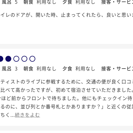
風呂
5
朝食
利用なし
夕食
利用なし
接客・サービ
トイレのドアが、開いた時、止まってくれたら、良いと思い
風呂
3
朝食
利用なし
夕食
利用なし
接客・サービ
ーティストのライブに参戦するために、交通の便が良く口コ
に比べて高かったですが、初めて宿泊させていただきました
分ほど前からフロントで待ちました。他にもチェックイン
するのに、並び列とか番号札とかありますか？」と近くの従
く...
続きをよむ