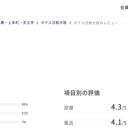
会
斎橋・上本町・天王寺
ホテル日航大阪
ホテル日航大阪のレビュー
項目別の評価
4.3
48
%
部屋
/5
41
%
4.1
風呂
/5
7
%