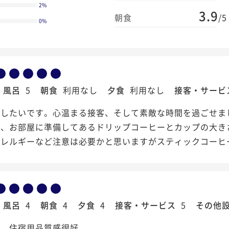
2
%
3.9
朝食
/5
0
%
風呂
5
朝食
利用なし
夕食
利用なし
接客・サービ
泊したいです。心温まる接客、そして素敵な時間を過ごせま
、お部屋に準備してあるドリップコーヒーとカップの大きさ
アレルギーなど注意は必要かと思いますがスティックコーヒ
風呂
4
朝食
4
夕食
4
接客・サービス
5
その他
穎、住宿用品質感很好