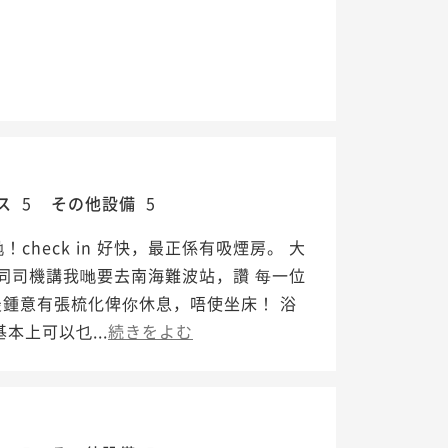
ス
5
その他設備
5
heck in 好快，最正係有吸煙房。 大
同司機講我哋要去南海難波站，讚 每一位
最鍾意有張梳化俾你休息，唔使坐床！ 浴
本上可以乜...
続きをよむ