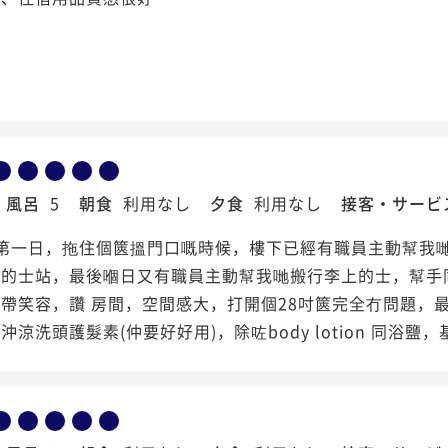
風呂
5
朝食
利用なし
夕食
利用なし
接客・サービ
 第一日，拖住個篋搵門口嘅時候，樓下已經有職員主動幫我哋！c
有的士站，最後嗰日又有職員主動幫我哋搬行李上的士，幫手
帶笑容，讚 房間，空間感大，打開個28吋篋完全冇問題，
沖涼洗頭護髮素(仲要好好用)，除咗body lotion 同浴鹽，基