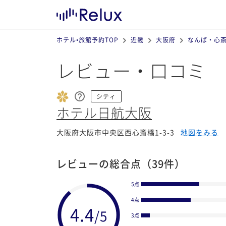
ホテル•旅館予約TOP
近畿
大阪府
なんば・心
レビュー・口コミ
シティ
ホテル日航大阪
大阪府大阪市中央区西心斎橋1-3-3
地図をみる
レビューの総合点
（39件）
5点
4点
3点