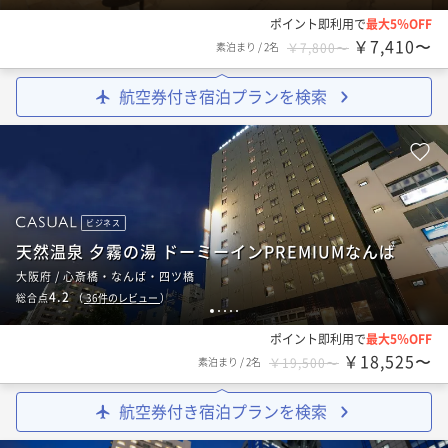
ポイント即利用で
最大5％OFF
￥7,410〜
素泊まり
/
2名
￥7,800〜
航空券付き宿泊プランを検索
ビジネス
天然温泉 夕霧の湯 ドーミーインPREMIUMなんば
大阪府 / 心斎橋・なんば・四ツ橋
4.2
総合点
（
36
件のレビュー
）
1
2
3
4
5
ポイント即利用で
最大5％OFF
￥18,525〜
素泊まり
/
2名
￥19,500〜
航空券付き宿泊プランを検索