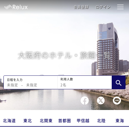
会員登録
ログイン
大阪府のホテル・旅館一覧
利用人数
日程を入力
2
名
未指定
−
未指定
北海道
東北
北関東
首都圏
甲信越
北陸
東海