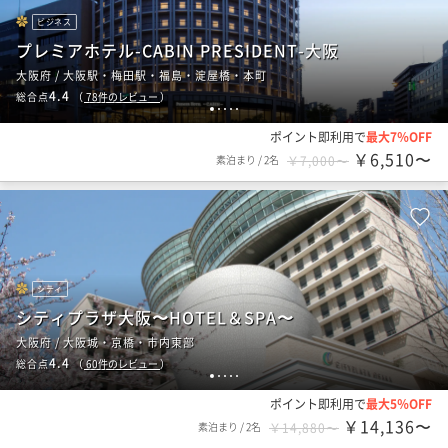
ビジネス
プレミアホテル-CABIN PRESIDENT-大阪
大阪府 / 大阪駅・梅田駅・福島・淀屋橋・本町
4.4
総合点
（
78
件のレビュー
）
1
2
3
4
5
ポイント即利用で
最大7％OFF
￥6,510〜
素泊まり
/
2名
￥7,000〜
シティ
シティプラザ大阪〜HOTEL＆SPA〜
大阪府 / 大阪城・京橋・市内東部
4.4
総合点
（
60
件のレビュー
）
1
2
3
4
5
ポイント即利用で
最大5％OFF
￥14,136〜
素泊まり
/
2名
￥14,880〜