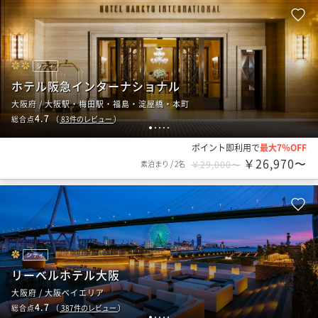
シティ
ホテル阪急インターナショナル
大阪府 / 大阪駅・梅田駅・福島・淀屋橋・本町
4.7
総合点
（
83
件のレビュー
）
1
2
3
4
5
ポイント即利用で
最大7％OFF
￥26,970〜
素泊まり
/
2名
￥29,000〜
シティ
リーベルホテル大阪
大阪府 / 大阪ベイエリア
4.7
総合点
（
387
件のレビュー
）
1
2
3
4
5