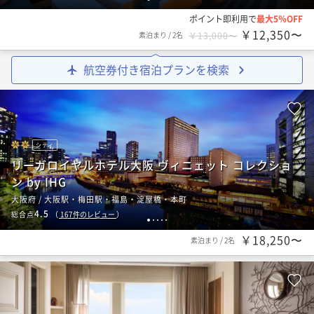
ポイント即利用で
最大5％OFF
￥12,350〜
素泊まり
/
2名
￥13,000〜
航空券付き宿泊プランを検索
シティ
リーガロイヤルホテル大阪 ヴィニェット コレクショ
ン by IHG
大阪府 / 大阪駅・梅田駅・福島・淀屋橋・本町
4.5
総合点
（
167
件のレビュー
）
1
2
3
4
5
￥18,250〜
素泊まり
/
2名