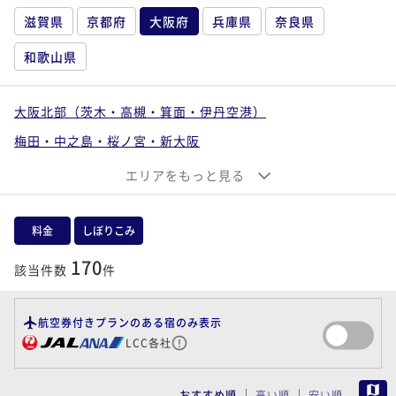
滋賀県
京都府
大阪府
兵庫県
奈良県
和歌山県
大阪北部（茨木・高槻・箕面・伊丹空港）
梅田・中之島・桜ノ宮・新大阪
大阪ベイエリア（ユニバーサルシティ・南港）
エリアをもっと見る
なんば・心斎橋・上本町・天王寺
大阪東部（寝屋川・守口・門真・東大阪）
料金
しぼりこみ
大阪南部（堺・岸和田・関西空港）
170
該当件数
件
航空券付きプランのある宿のみ表示
LCC各社
MAP
おすすめ順
高い順
安い順