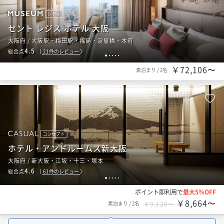
シティ
セント レジス ホテル 大阪
大阪府 / 大阪駅・梅田駅・福島・淀屋橋・本町
4.5
総合点
（
21
件のレビュー
）
1
2
3
4
5
￥72,106〜
素泊まり
/
2名
コンセプト
ホテル・アンドルームス新大阪
大阪府 / 新大阪・江坂・十三・塚本
4.6
総合点
（
61
件のレビュー
）
1
2
3
4
5
ポイント即利用で
最大5％OFF
￥8,664〜
素泊まり
/
2名
￥9,120〜