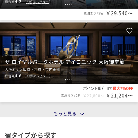
4.2
総合点
（
53
件のレビュー
）
1
2
3
4
5
￥29,540〜
素泊まり
/
2名
シティ
ザ ロイヤルパークホテル アイコニック 大阪御堂筋
大阪府 / 大阪城・京橋・市内東部
4.6
総合点
（
73
件のレビュー
）
1
2
3
4
5
ポイント即利用で
最大7％OFF
￥21,204〜
素泊まり
/
2名
￥22,800〜
もっと見る
宿タイプから探す