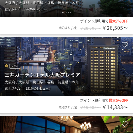
大阪府 / 大阪駅・梅田駅・福島・淀屋橋・本町
4.8
総合点
（
86
件のレビュー
）
1
2
3
4
5
ポイント即利用で
最大7％OFF
￥26,505〜
素泊まり
/
2名
￥28,500〜
シティ
三井ガーデンホテル大阪プレミア
大阪府 / 大阪駅・梅田駅・福島・淀屋橋・本町
4.3
総合点
（
151
件のレビュー
）
1
2
3
4
5
ポイント即利用で
最大5％OFF
￥14,333〜
素泊まり
/
2名
￥15,088〜