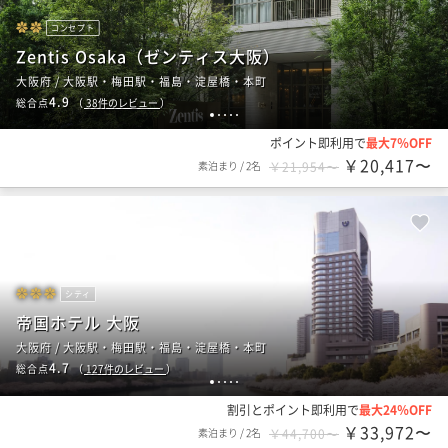
コンセプト
Zentis Osaka（ゼンティス大阪）
大阪府 / 大阪駅・梅田駅・福島・淀屋橋・本町
4.9
総合点
（
38
件のレビュー
）
1
2
3
4
5
ポイント即利用で
最大7％OFF
￥20,417〜
素泊まり
/
2名
￥21,954〜
シティ
帝国ホテル 大阪
大阪府 / 大阪駅・梅田駅・福島・淀屋橋・本町
4.7
総合点
（
127
件のレビュー
）
1
2
3
4
5
割引とポイント即利用で
最大24％OFF
￥33,972〜
素泊まり
/
2名
￥44,700〜