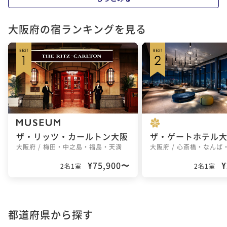
京橋駅
森ノ宮駅
谷町四丁目駅
天満橋駅
大阪府の宿ランキングを見る
心斎橋駅
難波駅
大阪難波駅
大国町駅
新今宮駅
鶴橋駅
天王寺駅
堺駅
堺東駅
ザ・リッツ・カールトン大阪
大阪府 / 梅田・中之島・福島・天満
大阪府 / 心斎橋・なんば
¥75,900〜
¥
2名1室
2名1室
都道府県から探す