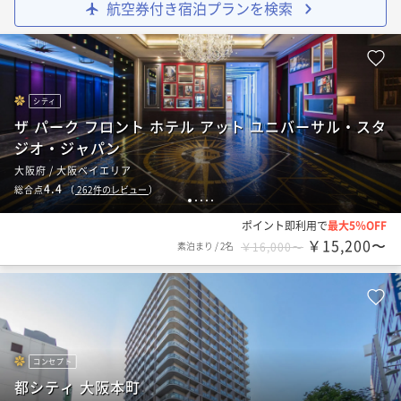
航空券付き宿泊プランを検索
シティ
ザ パーク フロント ホテル アット ユニバーサル・スタ
ジオ・ジャパン
大阪府 / 大阪ベイエリア
4.4
総合点
（
262
件のレビュー
）
1
2
3
4
5
ポイント即利用で
最大5％OFF
￥15,200〜
素泊まり
/
2名
￥16,000〜
コンセプト
都シティ 大阪本町