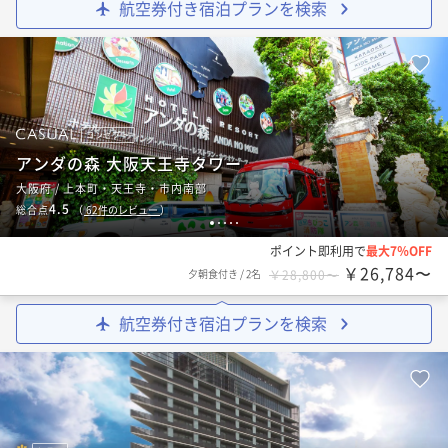
航空券付き宿泊プランを検索
コンセプト
アンダの森 大阪天王寺タワー
大阪府 / 上本町・天王寺・市内南部
4.5
総合点
（
62
件のレビュー
）
1
2
3
4
5
ポイント即利用で
最大7％OFF
￥26,784〜
夕朝食付き
/
2名
￥28,800〜
航空券付き宿泊プランを検索