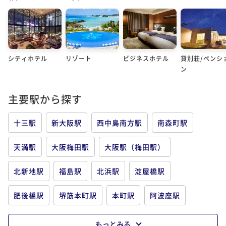
シティホテル
リゾート
ビジネスホテル
貸別荘/ペンシ
ン
主要駅から探す
十三駅
新大阪駅
西中島南方駅
南森町駅
天満駅
大阪梅田駅
大阪駅（梅田駅）
北新地駅
福島駅
北浜駅
淀屋橋駅
肥後橋駅
堺筋本町駅
本町駅
阿波座駅
ユニバーサルシティ駅
弁天町駅
桜ノ宮駅
もっとみる