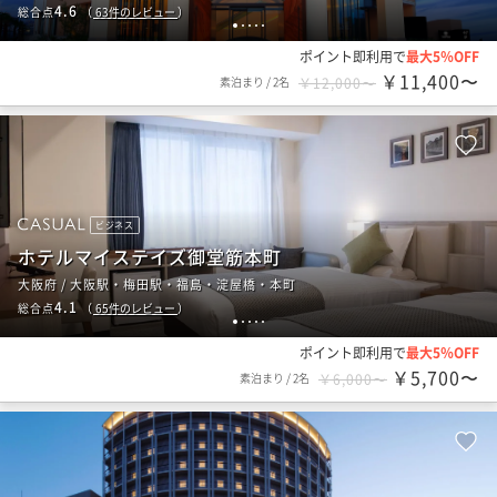
4.6
総合点
（
63
件のレビュー
）
1
2
3
4
5
ポイント即利用で
最大5％OFF
￥11,400〜
素泊まり
/
2名
￥12,000〜
ビジネス
ホテルマイステイズ御堂筋本町
大阪府 / 大阪駅・梅田駅・福島・淀屋橋・本町
4.1
総合点
（
65
件のレビュー
）
1
2
3
4
5
ポイント即利用で
最大5％OFF
￥5,700〜
素泊まり
/
2名
￥6,000〜