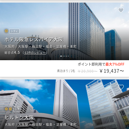
シティ
ホテル阪急レスパイア大阪
大阪府 / 大阪駅・梅田駅・福島・淀屋橋・本町
4.5
総合点
（
63
件のレビュー
）
1
2
3
4
5
ポイント即利用で
最大7％OFF
￥19,437〜
素泊まり
/
2名
￥20,900〜
シティ
ヒルトン大阪
大阪府 / 大阪駅・梅田駅・福島・淀屋橋・本町