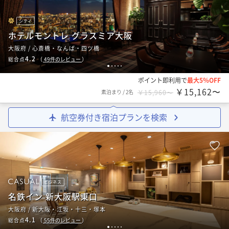
シティ
ホテルモントレ グラスミア大阪
大阪府 / 心斎橋・なんば・四ツ橋
4.2
総合点
（
49
件のレビュー
）
1
2
3
4
5
ポイント即利用で
最大5％OFF
￥15,162〜
素泊まり
/
2名
￥15,960〜
航空券付き宿泊プランを検索
ビジネス
名鉄イン 新大阪駅東口
大阪府 / 新大阪・江坂・十三・塚本
4.1
総合点
（
55
件のレビュー
）
1
2
3
4
5