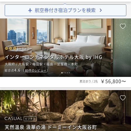
航空券付き宿泊プランを検索
シティ
インターコンチネンタルホテル大阪 by IHG
大阪府 / 大阪駅・梅田駅・福島・淀屋橋・本町
4.6
総合点
（
89
件のレビュー
）
1
2
3
4
5
￥56,800〜
素泊まり
/
2名
ビジネス
天然温泉 浪華の湯 ドーミーイン大阪谷町