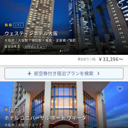
シティ
ウェスティンホテル大阪
大阪府 / 大阪駅・梅田駅・福島・淀屋橋・本町
4.5
総合点
（
59
件のレビュー
）
1
2
3
4
5
￥33,396〜
素泊まり
/
2名
航空券付き宿泊プランを検索
シティ
ホテル ユニバーサル ポート ヴィータ
大阪府 / 大阪ベイエリア