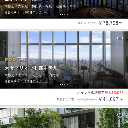
大阪府 / 大阪駅・梅田駅・福島・淀屋橋・本町
4.7
総合点
（
102
件のレビュー
）
1
2
3
4
5
￥78,798〜
素泊まり
/
2名
シティ
大阪マリオット都ホテル
大阪府 / 上本町・天王寺・市内南部
4.7
総合点
（
176
件のレビュー
）
1
2
3
4
5
ポイント即利用で
最大5％OFF
￥41,097〜
素泊まり
/
2名
￥43,260〜