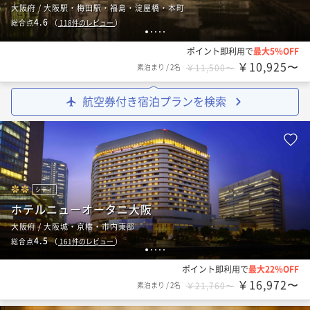
大阪府 / 大阪駅・梅田駅・福島・淀屋橋・本町
4.6
総合点
（
118
件のレビュー
）
1
2
3
4
5
ポイント即利用で
最大5％OFF
￥10,925〜
素泊まり
/
2名
￥11,500〜
航空券付き宿泊プランを検索
シティ
ホテルニューオータニ大阪
大阪府 / 大阪城・京橋・市内東部
4.5
総合点
（
161
件のレビュー
）
1
2
3
4
5
ポイント即利用で
最大22％OFF
￥16,972〜
素泊まり
/
2名
￥21,760〜