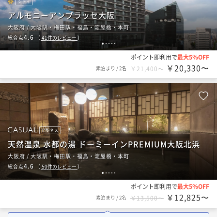
シティ
アルモニーアンブラッセ大阪
大阪府 / 大阪駅・梅田駅・福島・淀屋橋・本町
4.6
総合点
（
41
件のレビュー
）
1
2
3
4
5
ポイント即利用で
最大5％OFF
￥20,330〜
素泊まり
/
2名
￥21,400〜
ビジネス
天然温泉 水都の湯 ドーミーインPREMIUM大阪北浜
大阪府 / 大阪駅・梅田駅・福島・淀屋橋・本町
4.6
総合点
（
50
件のレビュー
）
1
2
3
4
5
ポイント即利用で
最大5％OFF
￥12,825〜
素泊まり
/
2名
￥13,500〜