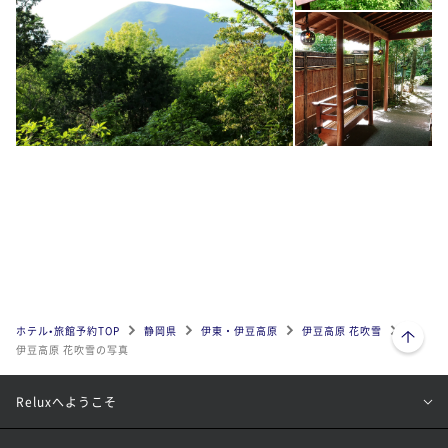
ページトップへ
ホテル•旅館予約TOP
静岡県
伊東・伊豆高原
伊豆高原 花吹雪
伊豆高原 花吹雪の写真
Reluxへようこそ