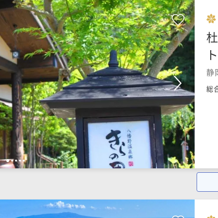
杜
ト
静
総
1
2
3
4
5