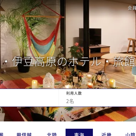
会
東・伊豆高原のホテル・旅館
利用人数
2
名
圏
甲信越
北陸
東海
近畿
山陰