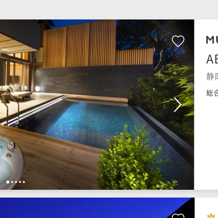
A
静
総
1
2
3
4
5