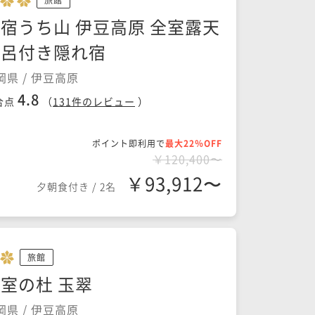
宿うち山 伊豆高原 全室露天
風呂付き隠れ宿
岡県 / 伊豆高原
4.8
合点
（
131
件のレビュー
）
ポイント即利用で
最大22％OFF
￥120,400〜
￥93,912〜
夕朝食付き
/
2名
旅館
室の杜 玉翠
岡県 / 伊豆高原