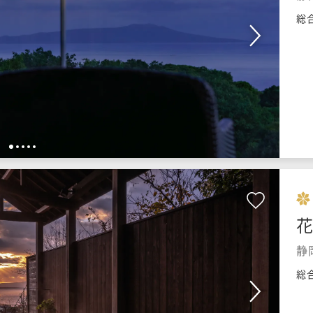
総
1
2
3
4
5
静
総