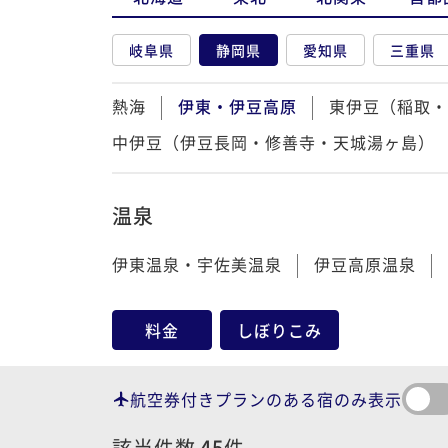
岐阜県
静岡県
愛知県
三重県
熱海
伊東・伊豆高原
東伊豆（稲取・
中伊豆（伊豆長岡・修善寺・天城湯ヶ島）
温泉
伊東温泉・宇佐美温泉
伊豆高原温泉
料金
しぼりこみ
航空券付きプランのある宿のみ表示
該当件数
45
件