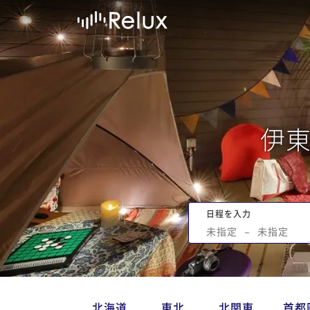
伊
日程を入力
未指定
−
未指定
北海道
東北
北関東
首都