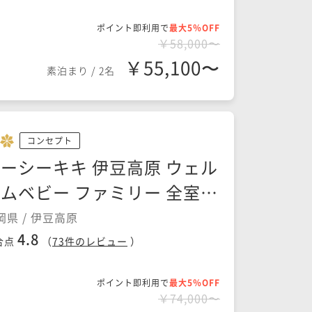
ポイント即利用で
最大5％OFF
￥58,000〜
￥55,100〜
素泊まり
/
2名
コンセプト
ーシーキキ 伊豆高原 ウェル
ムベビー ファミリー 全室露
天風呂付き客室の宿
岡県 / 伊豆高原
4.8
合点
（
73
件のレビュー
）
ポイント即利用で
最大5％OFF
￥74,000〜