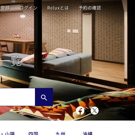
員登録
ログイン
Reluxとは
予約の確認
一覧
・山陽
四国
九州
沖縄