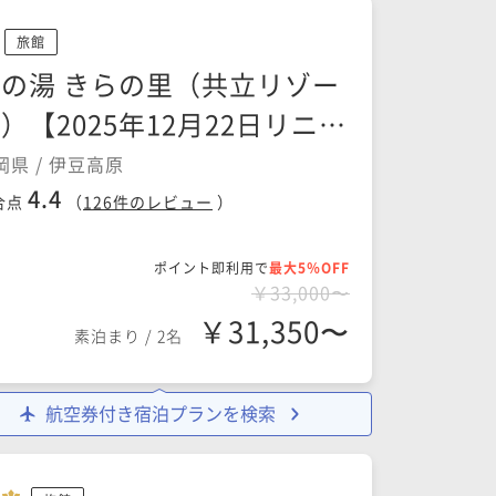
旅館
の湯 きらの里（共立リゾー
）【2025年12月22日リニュ
ーアルオープン】
岡県 / 伊豆高原
4.4
合点
（
126
件のレビュー
）
ポイント即利用で
最大5％OFF
￥33,000〜
￥31,350〜
素泊まり
/
2名
航空券付き宿泊プランを検索