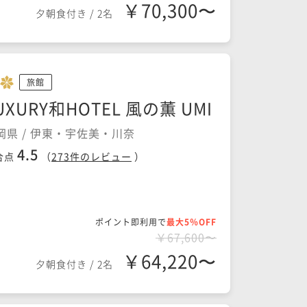
￥70,300〜
夕朝食付き
/
2名
旅館
UXURY和HOTEL 風の薫 UMI
岡県 / 伊東・宇佐美・川奈
4.5
合点
（
273
件のレビュー
）
ポイント即利用で
最大5％OFF
￥67,600〜
￥64,220〜
夕朝食付き
/
2名