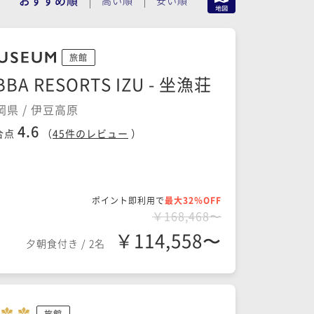
旅館
BBA RESORTS IZU - 坐漁荘
岡県 / 伊豆高原
4.6
合点
（
45
件のレビュー
）
ポイント即利用で
最大32％OFF
￥168,468〜
￥114,558〜
夕朝食付き
/
2名
旅館