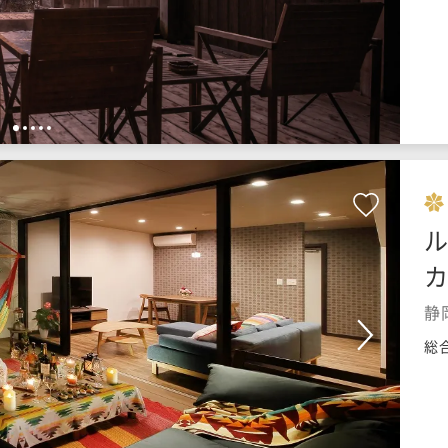
1
2
3
4
5
ル
カ
静
総