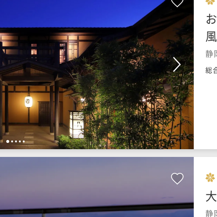
お
静
総
1
2
3
4
5
大
静