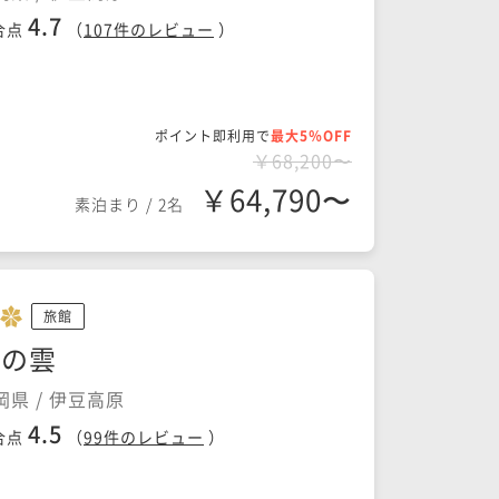
4.7
合点
（
107
件のレビュー
）
ポイント即利用で
最大5％OFF
￥68,200〜
￥64,790〜
素泊まり
/
2名
旅館
花の雲
岡県 / 伊豆高原
4.5
合点
（
99
件のレビュー
）