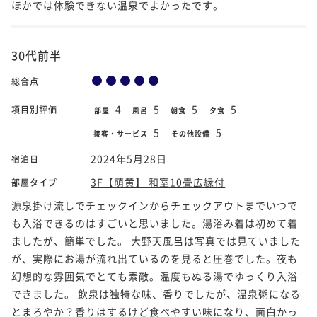
ほかでは体験できない温泉でよかったです。
30代前半
総合点
4
5
5
5
項目別評価
部屋
風呂
朝食
夕食
5
5
接客・サービス
その他設備
2024年5月28日
宿泊日
3F【萌黄】 和室10畳広縁付
部屋タイプ
源泉掛け流しでチェックインからチェックアウトまでいつで
も入浴できるのはすごいと思いました。湯浴み着は初めて着
ましたが、簡単でした。 大野天風呂は写真では見ていました
が、実際にお湯が流れ出ているのを見ると圧巻でした。夜も
幻想的な雰囲気でとても素敵。温度もぬる湯でゆっくり入浴
できました。 飲泉は独特な味、香りでしたが、温泉粥になる
とまろやか？香りはするけど食べやすい味になり、面白かっ