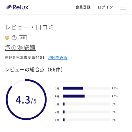
会員登録
ログイン
レビュー・口コミ
旅館
泡の湯旅館
長野県松本市安曇4181
地図をみる
レビューの総合点
（66件）
5点
43
%
4.3
4点
47
%
/5
3点
3
%
2点
3
%
1点
3
%