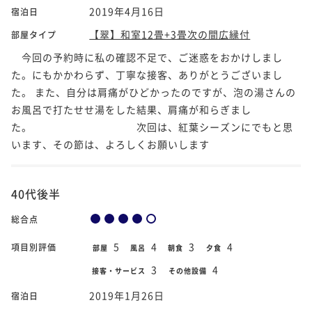
2019年4月16日
宿泊日
【翠】和室12畳+3畳次の間広縁付
部屋タイプ
今回の予約時に私の確認不足で、ご迷惑をおかけしまし
た。にもかかわらず、丁寧な接客、ありがとうございまし
た。 また、自分は肩痛がひどかったのですが、泡の湯さんの
お風呂で打たせせ湯をした結果、肩痛が和らぎまし
た。 次回は、紅葉シーズンにでもと思
います、その節は、よろしくお願いします
40代後半
総合点
5
4
3
4
項目別評価
部屋
風呂
朝食
夕食
3
4
接客・サービス
その他設備
2019年1月26日
宿泊日