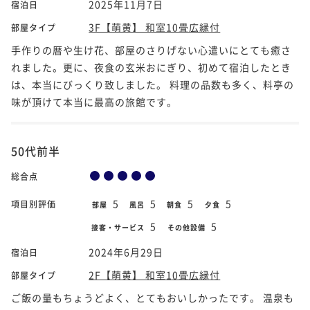
2025年11月7日
宿泊日
3F【萌黄】 和室10畳広縁付
部屋タイプ
手作りの暦や生け花、部屋のさりげない心遣いにとても癒さ
れました。更に、夜食の玄米おにぎり、初めて宿泊したとき
は、本当にびっくり致しました。 料理の品数も多く、料亭の
味が頂けて本当に最高の旅館です。
50代前半
総合点
5
5
5
5
項目別評価
部屋
風呂
朝食
夕食
5
5
接客・サービス
その他設備
2024年6月29日
宿泊日
2F【萌黄】 和室10畳広縁付
部屋タイプ
ご飯の量もちょうどよく、とてもおいしかったです。 温泉も