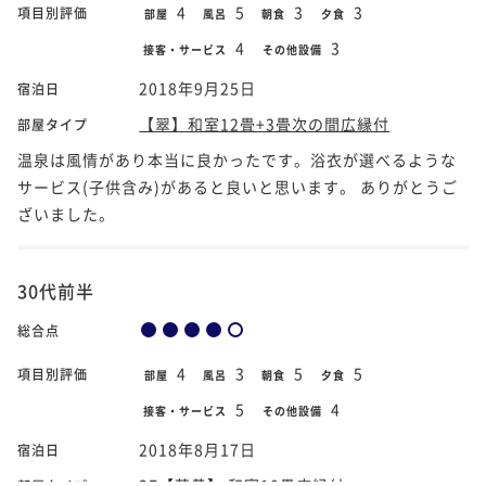
4
5
3
3
項目別評価
部屋
風呂
朝食
夕食
4
3
接客・サービス
その他設備
2018年9月25日
宿泊日
【翠】和室12畳+3畳次の間広縁付
部屋タイプ
温泉は風情があり本当に良かったです。浴衣が選べるような
サービス(子供含み)があると良いと思います。 ありがとうご
ざいました。
30代前半
総合点
4
3
5
5
項目別評価
部屋
風呂
朝食
夕食
5
4
接客・サービス
その他設備
2018年8月17日
宿泊日
3F【萌黄】 和室10畳広縁付
部屋タイプ