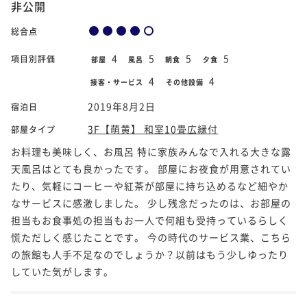
非公開
総合点
4
5
5
5
項目別評価
部屋
風呂
朝食
夕食
4
4
接客・サービス
その他設備
2019年8月2日
宿泊日
3F【萌黄】 和室10畳広縁付
部屋タイプ
お料理も美味しく、お風呂 特に家族みんなで入れる大きな露
天風呂はとても良かったです。 部屋にお夜食が用意されてい
たり、気軽にコーヒーや紅茶が部屋に持ち込めるなど細やか
なサービスに感激しました。 少し残念だったのは、お部屋の
担当もお食事処の担当もお一人で何組も受持っているらしく
慌ただしく感じたことです。 今の時代のサービス業、こちら
の旅館も人手不足なのでしょうか？以前はもう少しゆったり
していた気がします。