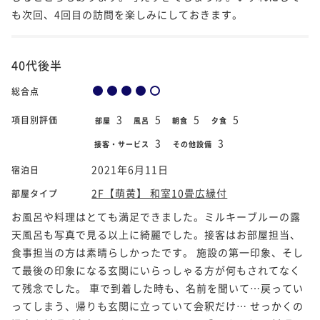
も次回、4回目の訪問を楽しみにしておきます。
40代後半
総合点
3
5
5
5
項目別評価
部屋
風呂
朝食
夕食
3
3
接客・サービス
その他設備
2021年6月11日
宿泊日
2F【萌黄】 和室10畳広縁付
部屋タイプ
お風呂や料理はとても満足できました。ミルキーブルーの露
天風呂も写真で見る以上に綺麗でした。接客はお部屋担当、
食事担当の方は素晴らしかったです。 施設の第一印象、そし
て最後の印象になる玄関にいらっしゃる方が何もされてなく
て残念でした。 車で到着した時も、名前を聞いて…戻ってい
ってしまう、帰りも玄関に立っていて会釈だけ… せっかくの