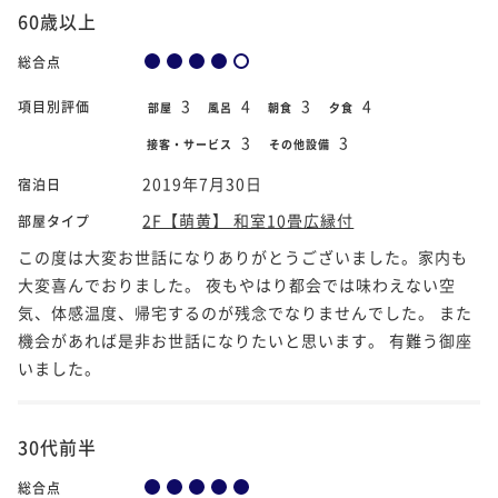
60歳以上
総合点
3
4
3
4
項目別評価
部屋
風呂
朝食
夕食
3
3
接客・サービス
その他設備
2019年7月30日
宿泊日
2F【萌黄】 和室10畳広縁付
部屋タイプ
この度は大変お世話になりありがとうございました。家内も
大変喜んでおりました。 夜もやはり都会では味わえない空
気、体感温度、帰宅するのが残念でなりませんでした。 また
機会があれば是非お世話になりたいと思います。 有難う御座
いました。
30代前半
総合点