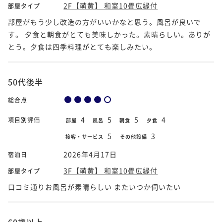
2F【萌黄】 和室10畳広縁付
部屋タイプ
部屋がもう少し改造の方がいいかなと思う。風呂が良いで
す。 夕食と朝食がとても美味しかった。素晴らしい。ありが
とう。夕食は四季料理がとても楽しみたい。
50代後半
総合点
4
5
5
4
項目別評価
部屋
風呂
朝食
夕食
5
3
接客・サービス
その他設備
2026年4月17日
宿泊日
3F【萌黄】 和室10畳広縁付
部屋タイプ
口コミ通りお風呂が素晴らしい またいつか伺いたい
60歳以上