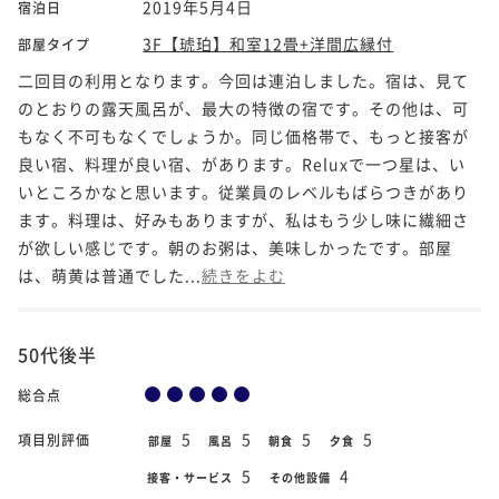
2019年5月4日
宿泊日
3F【琥珀】和室12畳+洋間広縁付
部屋タイプ
二回目の利用となります。今回は連泊しました。宿は、見て
のとおりの露天風呂が、最大の特徴の宿です。その他は、可
もなく不可もなくでしょうか。同じ価格帯で、もっと接客が
良い宿、料理が良い宿、があります。Reluxで一つ星は、い
いところかなと思います。従業員のレベルもばらつきがあり
ます。料理は、好みもありますが、私はもう少し味に繊細さ
が欲しい感じです。朝のお粥は、美味しかったです。部屋
は、萌黄は普通でした...
続きをよむ
50代後半
総合点
5
5
5
5
項目別評価
部屋
風呂
朝食
夕食
5
4
接客・サービス
その他設備