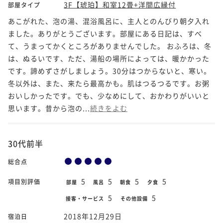
3F【琥珀】和室12畳+洋間広縁付
部屋タイプ
あこがれた、泡の湯、混浴風呂に、主人とのんびり朝夕入れ
ました。ありがとうございます。部屋にある日記は、すべ
て、うまってかくところがありませんでした。 おふろは、冬
は、ぬるいです、ただ、湯船の場所によっては、暖かかった
です。諦めずさがしましょう。30分はつからないと、寒い。
冬以外は、また、来たら最高かも。肌はつるつるです。お粥
おいしかったです。でも、少なめにして、おかわりがいいと
思います。昔から泡の...
続きをよむ
30代前半
総合点
5
5
5
5
項目別評価
部屋
風呂
朝食
夕食
5
5
接客・サービス
その他設備
2018年12月29日
宿泊日