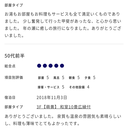
部屋タイプ
お湯もお部屋もお料理もサービスも全て満足いくものであり
ました。 少し奮発して行った甲斐があったな、と心から思い
ました。 年の瀬に癒しの旅行になりました。ありがとうござ
いました。
50代前半
総合点
5
5
5
5
項目別評価
部屋
風呂
朝食
夕食
5
4
接客・サービス
その他設備
2018年11月3日
宿泊日
3F【萌黄】 和室10畳広縁付
部屋タイプ
ありがとうございました。 泉質も温泉の雰囲気も素晴らしい
し、料理も薄味でとてもよかったです。