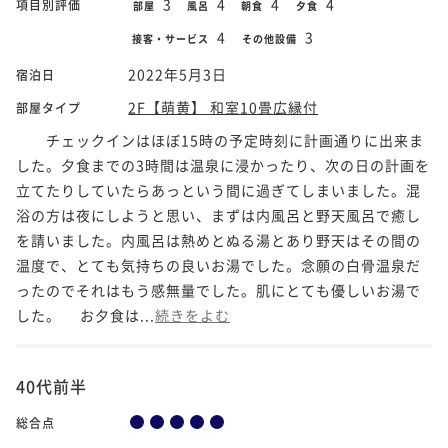
3
4
4
4
項目別評価
部屋
風呂
朝食
夕食
4
3
接客・サービス
その他設備
2022年5月3日
宿泊日
2F【萌黄】 和室10畳広縁付
部屋タイプ
チェックインはほぼ15時の予定時刻に計画通りに出来ま
した。夕食までの3時間は温泉に浸かったり、次の日の計画を
立てたりしていたらあっという間に過ぎてしまいました。混
浴の方は夜にしようと思い、まずは内風呂と野天風呂で癒し
を請いました。内風呂は熱めとぬる湯とあり野天はその間の
温度で、とても気持ちの良いお湯でした。念願の白骨温泉だ
ったのでそれはもう感無量でした。肌にとても優しいお湯で
した。 お夕食は...
続きをよむ
40代前半
総合点