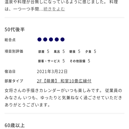
温泉や料理が台無しになっているように感じました。 料理
は、一つ一つ手間...
続きをよむ
50代後半
総合点
5
5
5
5
項目別評価
部屋
風呂
朝食
夕食
5
5
接客・サービス
その他設備
2021年3月22日
宿泊日
2F【萌黄】 和室10畳広縁付
部屋タイプ
女将さんの手描きカレンダーがいつも楽しみです。 従業員の
みなさん いつも、ゆったりと気兼ねなく過ごさせていただき
ありがとうございます。
60歳以上