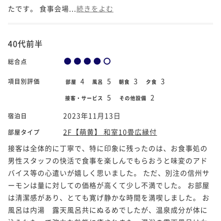
たです。 食事会場...
続きをよむ
40代前半
総合点
4
5
3
3
項目別評価
部屋
風呂
朝食
夕食
5
2
接客・サービス
その他設備
2023年11月13日
宿泊日
2F【萌黄】 和室10畳広縁付
部屋タイプ
接客は全体的に丁寧で、特に印象に残ったのは、お食事処の
男性スタッフの快活で食事を楽しんでもらおうと味変のアド
バイス等の心遣いが嬉しく思いました。 ただ、別注の信州サ
ーモンは量に対しての価格が高くて少し不満でした。 お部屋
は清潔感があり、とても寛げ静かな時間を満喫しました。 お
風呂は内湯 露天風呂共にぬるめでしたが、温泉成分が体に