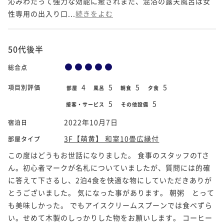
沁みわたって強力な効能に癒されまた、混浴の露天風呂は女
性専用の出入り口...
続きをよむ
50代後半
総合点
4
5
5
5
項目別評価
部屋
風呂
朝食
夕食
5
5
接客・サービス
その他設備
2022年10月7日
宿泊日
3F【萌黄】 和室10畳広縁付
部屋タイプ
この度はどうもお世話になりました。 食事のスタッフのTさ
ん。初心者マークが名札についていましたが、質問には的確
に答えて下さるし、2泊4食を快適な物にしていただきありが
とうございました。 気になった事があります。 朝粥 とって
も美味しかった。 でもアイスクリームスプーンでは食べずら
い。せめて木製のしっかりした物をお願いします。 コーヒー