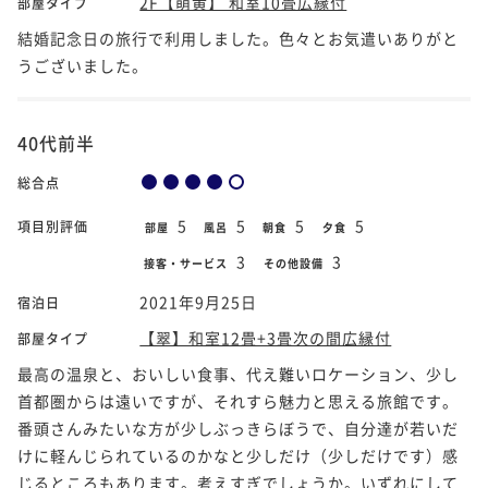
2F【萌黄】 和室10畳広縁付
部屋タイプ
結婚記念日の旅行で利用しました。色々とお気遣いありがと
うございました。
40代前半
総合点
5
5
5
5
項目別評価
部屋
風呂
朝食
夕食
3
3
接客・サービス
その他設備
2021年9月25日
宿泊日
【翠】和室12畳+3畳次の間広縁付
部屋タイプ
最高の温泉と、おいしい食事、代え難いロケーション、少し
首都圏からは遠いですが、それすら魅力と思える旅館です。
番頭さんみたいな方が少しぶっきらぼうで、自分達が若いだ
けに軽んじられているのかなと少しだけ（少しだけです）感
じるところもあります。考えすぎでしょうか。いずれにして