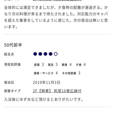
全体的には満足できましたが、夕食時の配膳が遅過ぎる。か
なり次の料理が来るまで待たされました。対応能力のキャパ
を超えた集客をしているように感じた。次の宿泊は無いと思
います。
50代前半
総合点
3
5
4
4
項目別評価
部屋
風呂
朝食
夕食
4
3
接客・サービス
その他設備
2019年11月3日
宿泊日
2F【萌黄】 和室10畳広縁付
部屋タイプ
入浴後にゆず水など頂けるとありがたいです。