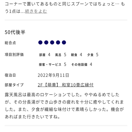
コーナーで置いてあるものと同じスプーンではちょっと… も
う1点は...
続きをよむ
50代後半
総合点
4
5
4
5
項目別評価
部屋
風呂
朝食
夕食
5
4
接客・サービス
その他設備
2022年9月11日
宿泊日
2F【萌黄】 和室10畳広縁付
部屋タイプ
露天風呂は最高のロケーションでした。ややぬるめでした
が、その分長湯ができ山歩きの疲れを十分に癒やしてくれま
した。また、夕食が繊細な味付けで素晴らしかった。機会が
あればまた行きたいですね。