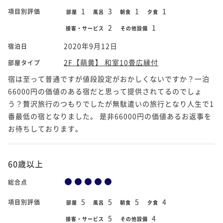
1
3
1
1
項目別評価
部屋
風呂
朝食
夕食
2
1
接客・サービス
その他設備
2020年9月12日
宿泊日
2F【萌黄】 和室10畳広縁付
部屋タイプ
宿は至って普通ですが値段設定がおかしくないですか？一泊
66000円の価値のある宿だと思って提供されてるのでしょ
う？贅沢旅行のつもりでしたが無駄遣いの旅行となり人生で1
番最低の宿となりました。 是非66000円の価値あるお返事を
お待ちしております。
60歳以上
総合点
5
5
5
4
項目別評価
部屋
風呂
朝食
夕食
5
4
接客・サービス
その他設備