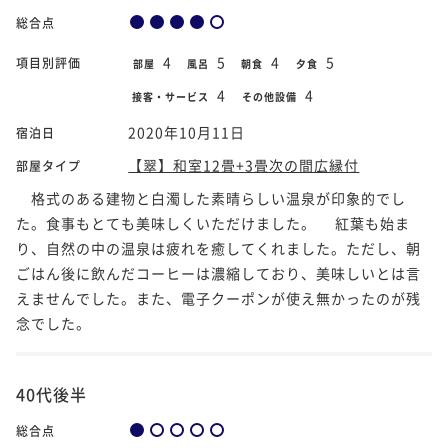
総合点
4
5
4
5
項目別評価
部屋
風呂
朝食
夕食
4
4
接客・サービス
その他設備
2020年10月11日
宿泊日
【翠】和室12畳+3畳次の間広縁付
部屋タイプ
格式のある建物と白濁した素晴らしい温泉が印象的でし
た。食事もとても美味しくいただけました。 紅葉も始ま
り、自然の中の温泉は疲れを癒してくれました。ただし、朝
ごはん後に飲んだコーヒーは濃縮しており、美味しいとは言
えませんでした。また、電子クーポンが使え無かったのが残
念でした。
40代後半
総合点