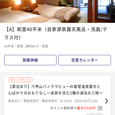
¥140,000~
¥ 119,040 ~
¥ 130,200 ~
2名
2名
1
2
3
4
5
ポイントアップ
ポイントアップ
【A】和室40平米（自家源泉露天風呂・洗面/テ
【冬季限定】基本のふぐてっちりコース～てっさ・唐
【女性にお勧め】隠れ名物「金泉鍋」！トマトスープ
揚げ・てっちり～雑炊まで旨い～瑞宝単光章料理人の
の酸味に溶け込む和牛の旨味が堪らない！金泉鍋付会
ラス付）
献立
席
二食付き
現地決済可
事前決済可
IN 15:00 - 19:00 OUT11:00
二食付き
現地決済可
事前決済可
IN 15:00 - 19:00 OUT11:00
40平米
禁煙
無料Wi-Fi
和室
ポイント即利用で
最大7％OFF
ポイント即利用で
最大7％OFF
¥138,000~
¥140,000~
部屋詳細
空室カレンダー
¥ 128,340 ~
¥ 130,200 ~
2名
2名
ポイントアップ
ポイントアップ
ポイントアップ
【兵庫ブランド牛】上品な香りと濃厚な旨味の神戸牛
【アニバーサリープラン】記念日を彩る4大特典付◆ご
【素泊まり】六甲山パノラマビューの客室温泉露天と
サーロインステーキ150ｇ付コース！好みの焼き加減で
夫婦・カップル・ご家族でお祝い旅
心ばかりのおもてなし～金泉を含む2種の湯浴み三昧～
二食付き
現地決済可
事前決済可
IN 15:00 - 19:00 OUT11:00
二食付き
現地決済可
事前決済可
IN 15:00 - 19:00 OUT11:00
素泊まり
現地決済可
事前決済可
IN 15:00 - 20:00 OUT11:00
ポイント即利用で
最大7％OFF
ポイント即利用で
最大7％OFF
ポイント即利用で
最大7％OFF
¥148,000~
¥146,000~
¥100,000~