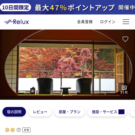
会員登録
ログイン
51
枚
1
2
3
4
5
宿の説明
レビュー
部屋・プラン
施設・サービス
旅館