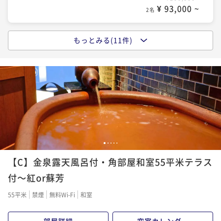
¥ 137,640 ~
¥ 135,780 ~
¥ 93,000 ~
2名
2名
2名
ポイントアップ
もっとみる(11件)
ポイントアップ
ポイントアップ
【冬季限定】グレードUP！淡路島3年とらふぐ使用の
【ギフト旅行】オールインクルーシブ型ギフトプラン
【スタンダード会席】名物雲海鍋付！思い出は料理か
拘りてっちりコース～てっさ・唐揚げ・てっちり・雑
～夕食はライブ感溢れる当館名物「雲海鍋」をご賞味
ら～鉄人大田忠道監修！五感で食す、唯一無二の客前
炊
料理
二食付き
現地決済可
事前決済可
IN 15:00 - 19:00 OUT11:00
二食付き
事前決済可
IN 15:00 - 19:00 OUT11:00
二食付き
現地決済可
事前決済可
IN 15:00 - 19:00 OUT11:00
ポイント即利用で
最大7％OFF
ポイント即利用で
最大7％OFF
ポイント即利用で
最大7％OFF
¥158,000~
¥150,000~
¥146,000~
¥ 146,940 ~
¥ 139,500 ~
¥ 135,780 ~
2名
2名
2名
1
2
3
4
5
ポイントアップ
ポイントアップ
ポイントアップ
【厳選美食】量より質重視～大人の上質旅～食材に拘
【C】金泉露天風呂付・角部屋和室55平米テラス
【グレードUP】絶品！神戸牛の雲海鍋で極上の贅沢～
【女性にお勧め】隠れ名物「金泉鍋」！トマトスープ
り抜いた自慢の逸品を客前料理と供に最後のひとくち
遊び心と磨き抜かれた技が交錯する板前パフォーマン
の酸味に溶け込む和牛の旨味が堪らない！金泉鍋付会
付～紅or蘇芳
まで
ス
席
二食付き
現地決済可
事前決済可
IN 15:00 - 19:00 OUT11:00
二食付き
現地決済可
事前決済可
IN 15:00 - 19:00 OUT11:00
二食付き
現地決済可
事前決済可
IN 15:00 - 19:00 OUT11:00
55平米
禁煙
無料Wi-Fi
和室
ポイント即利用で
最大7％OFF
ポイント即利用で
最大7％OFF
ポイント即利用で
最大7％OFF
¥158,000~
¥150,000~
¥146,000~