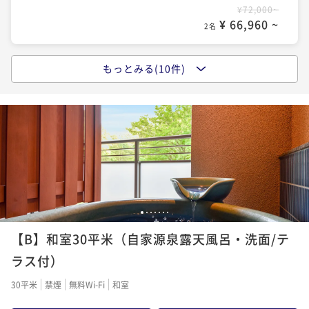
¥72,000~
¥ 66,960 ~
2名
もっとみる(10件)
ポイントアップ
【スタンダード会席】名物雲海鍋付！思い出は料理か
ら～鉄人大田忠道監修！五感で食す、唯一無二の客前
料理
二食付き
現地決済可
事前決済可
IN 15:00 - 19:00 OUT11:00
ポイント即利用で
最大7％OFF
¥118,000~
¥ 109,740 ~
2名
1
2
3
4
5
6
7
ポイントアップ
【B】和室30平米（自家源泉露天風呂・洗面/テ
【アニバーサリープラン】記念日を彩る4大特典付◆ご
夫婦・カップル・ご家族でお祝い旅
ラス付）
二食付き
現地決済可
事前決済可
IN 15:00 - 19:00 OUT11:00
30平米
禁煙
無料Wi-Fi
和室
ポイント即利用で
最大7％OFF