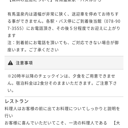
ポイントアップ
有馬温泉内は道幅が非常に狭く、送迎車を停めてお待ちす
【冬季限定】グレードUP！淡路島3年とらふぐ使用の
る事ができません。各駅・バス停にご到着後当館（078-90
拘りてっちりコース～てっさ・唐揚げ・てっちり・雑
7-3555）にお電話頂き、その後５分程度でお迎えに上がり
炊
二食付き
現地決済可
事前決済可
IN 15:00 - 19:00 OUT11:00
ます

ポイント即利用で
最大7％OFF
注：到着前にお電話を頂いても、ご対応できない場合が御
¥242,000~
座います。ご了承ください  
¥ 225,060 ~
2名
注意事項
ポイントアップ
※20時半以降のチェックインは、夕食をご用意できませ
【春夏の太閤美食】豪華5大高級食材！伊勢海老・神戸
ん。宿泊料金は2食分そのままいただきます。ご注意下さ
牛・鮑・フカヒレ・雲丹の贅尽くしおまかせ太閤会席
い。
二食付き
現地決済可
事前決済可
IN 15:00 - 19:00 OUT11:00
レストラン
ポイント即利用で
最大7％OFF
料理人はお客様の前に出てお料理についてしっかりと説明を
¥262,000~
行い

¥ 243,660 ~
2名
お客様に喜んでいただいてこそ、一流の料理人である　【大