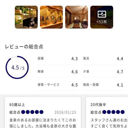
+51枚
レビューの総合点
4.3
4.4
部屋
風呂
4.5
5
/
4.6
4.7
朝食
夕食
4.5
4.1
接客・サービス
施設・設備
60歳以上
20代後半
総合点
2026/01/23
総合点
金泉のあるお部屋に泊まりたくてこのお
スタッフさん達のお出
宿にしました。大浴場も金泉の大きな露
すごく良くて気持ちよ