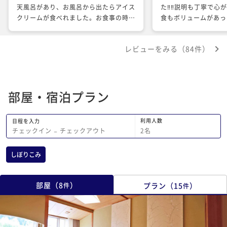
天風呂があり、お風呂から出たらアイス
た‼︎‼︎説明も丁寧で心
クリームが食べれました。お食事の時の
食もボリュームがあっ
パフォーマンスも楽しめました。 スタ
いただきました‼︎朝
ッフの方も笑顔で対応してくれて嬉しか
から幸せを感じました
レビューをみる（84件）
ったです。 一泊する間5.6回もお風呂に
の鮭を頂きお家で食べ
入ったのは初めてです。 帰りにお土産
美味しいお魚の味付け
まで頂いて驚きました。 またいつか泊
入しようと思います‼
まりにこさせてもらいます。
した！
部屋・宿泊プラン
利用人数
日程を入力
2
名
チェックイン
−
チェックアウト
しぼりこみ
部屋
（
8
）
プラン
（
15
）
件
件