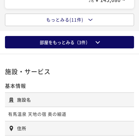
2名
ポイントアップ
ポイントアップ
もっとみる(11件)
ポイントアップ
ポイントアップ
【秋冬の太閤美食】6大味覚！蟹・河豚・神戸牛・雲
【兵庫ブランド牛】上品な香りと濃厚な旨味の神戸牛
【ギフト旅行】オールインクルーシブ型ギフトプラン
【女性にお勧め】隠れ名物「金泉鍋」！トマトスープ
丹・鮑・フカヒレ～当館で一番贅沢なおまかせ料理コ
サーロインステーキ150ｇ付コース！好みの焼き加減で
～夕食はライブ感溢れる当館名物「雲海鍋」をご賞味
の酸味に溶け込む和牛の旨味が堪らない！金泉鍋付会
ース
部屋をもっとみる（
3
件）
二食付き
現地決済可
事前決済可
IN 15:00 - 19:00 OUT11:00
席
二食付き
現地決済可
事前決済可
IN 15:00 - 19:00 OUT11:00
二食付き
事前決済可
IN 15:00 - 19:00 OUT11:00
二食付き
現地決済可
事前決済可
IN 15:00 - 19:00 OUT11:00
ポイント即利用で
最大7％OFF
ポイント即利用で
最大7％OFF
ポイント即利用で
最大7％OFF
ポイント即利用で
最大7％OFF
¥200,000~
¥176,000~
¥186,000~
¥202,000~
¥ 186,000 ~
¥ 163,680 ~
¥ 172,980 ~
2名
¥ 187,860 ~
2名
2名
2名
施設・サービス
基本情報
ポイントアップ
ポイントアップ
ポイントアップ
ポイントアップ
【春夏の太閤美食】豪華5大高級食材！伊勢海老・神戸
【冬季限定】グレードUP！淡路島3年とらふぐ使用の
【グレードUP】絶品！神戸牛の雲海鍋で極上の贅沢～
【スタンダード会席】名物雲海鍋付！思い出は料理か
施設名
牛・鮑・フカヒレ・雲丹の贅尽くしおまかせ太閤会席
拘りてっちりコース～てっさ・唐揚げ・てっちり・雑
遊び心と磨き抜かれた技が交錯する板前パフォーマン
ら～鉄人大田忠道監修！五感で食す、唯一無二の客前
炊
ス
二食付き
現地決済可
事前決済可
IN 15:00 - 19:00 OUT11:00
料理
二食付き
現地決済可
事前決済可
IN 15:00 - 19:00 OUT11:00
二食付き
現地決済可
事前決済可
IN 15:00 - 19:00 OUT11:00
有馬温泉 天地の宿 奥の細道
二食付き
現地決済可
事前決済可
IN 15:00 - 19:00 OUT11:00
ポイント即利用で
最大7％OFF
ポイント即利用で
最大7％OFF
ポイント即利用で
最大7％OFF
ポイント即利用で
最大7％OFF
¥200,000~
住所
¥186,000~
¥186,000~
¥202,000~
¥ 186,000 ~
¥ 172,980 ~
¥ 172,980 ~
2名
¥ 187,860 ~
2名
2名
2名