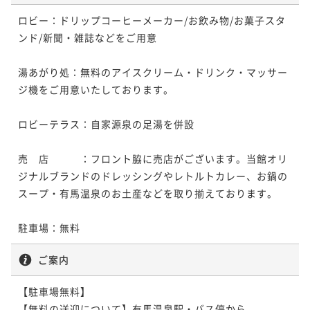
ロビー：ドリップコーヒーメーカー/お飲み物/お菓子スタ
ポイントアップ
ポイントアップ
ンド/新聞・雑誌などをご用意

【秋冬の太閤美食】6大味覚！蟹・河豚・神戸牛・雲
【兵庫ブランド牛】上品な香りと濃厚な旨味の神戸牛
丹・鮑・フカヒレ～当館で一番贅沢なおまかせ料理コ
サーロインステーキ150ｇ付コース！好みの焼き加減で
湯あがり処：無料のアイスクリーム・ドリンク・マッサー
ース
二食付き
現地決済可
事前決済可
IN 15:00 - 19:00 OUT11:00
二食付き
現地決済可
事前決済可
IN 15:00 - 19:00 OUT11:00
ジ機をご用意いたしております。

ポイント即利用で
最大7％OFF
ポイント即利用で
最大7％OFF
¥236,000~
¥232,000~
ロビーテラス：自家源泉の足湯を併設

¥ 219,480 ~
¥ 215,760 ~
2名
2名
売　店　　　：フロント脇に売店がございます。当館オリ
ジナルブランドのドレッシングやレトルトカレー、お鍋の
ポイントアップ
ポイントアップ
スープ・有馬温泉のお土産などを取り揃えております。

【春夏の太閤美食】豪華5大高級食材！伊勢海老・神戸
【厳選美食】量より質重視～大人の上質旅～食材に拘
牛・鮑・フカヒレ・雲丹の贅尽くしおまかせ太閤会席
り抜いた自慢の逸品を客前料理と供に最後のひとくち
駐車場：無料
まで
二食付き
現地決済可
事前決済可
IN 15:00 - 19:00 OUT11:00
二食付き
現地決済可
事前決済可
IN 15:00 - 19:00 OUT11:00
ポイント即利用で
最大7％OFF
ポイント即利用で
最大7％OFF
ご案内
¥236,000~
¥242,000~
¥ 219,480 ~
¥ 225,060 ~
2名
2名
【駐車場無料】

【無料の送迎について】有馬温泉駅・バス停から
