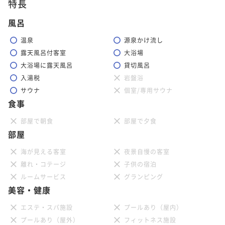
特長
風呂
温泉
源泉かけ流し
露天風呂付客室
大浴場
大浴場に露天風呂
貸切風呂
入湯税
岩盤浴
サウナ
個室/専用サウナ
食事
部屋で朝食
部屋で夕食
部屋
海が見える客室
夜景自慢の客室
離れ・コテージ
子供の宿泊
ルームサービス
グランピング
美容・健康
エステ・スパ施設
プールあり（屋内）
プールあり（屋外）
フィットネス施設