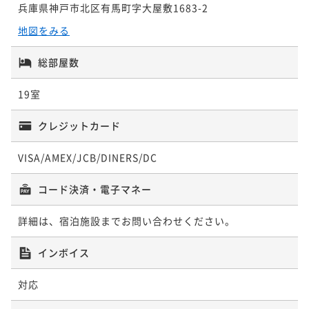
兵庫県神戸市北区有馬町字大屋敷1683-2
地図をみる
ポイントアップ
ポイントアップ
ポイントアップ
【厳選美食】量より質重視～大人の上質旅～食材に拘
【冬季限定】基本のふぐてっちりコース～てっさ・唐
【アニバーサリープラン】記念日を彩る4大特典付◆ご
総部屋数
り抜いた自慢の逸品を客前料理と供に最後のひとくち
揚げ・てっちり～雑炊まで旨い～瑞宝単光章料理人の
夫婦・カップル・ご家族でお祝い旅
まで
献立
二食付き
現地決済可
事前決済可
IN 15:00 - 19:00 OUT11:00
19室
二食付き
現地決済可
事前決済可
IN 15:00 - 19:00 OUT11:00
二食付き
現地決済可
事前決済可
IN 15:00 - 19:00 OUT11:00
ポイント即利用で
最大7％OFF
ポイント即利用で
最大7％OFF
ポイント即利用で
最大7％OFF
クレジットカード
¥186,000~
¥196,000~
¥208,000~
¥ 172,980 ~
¥ 182,280 ~
¥ 193,440 ~
2名
2名
2名
VISA/AMEX/JCB/DINERS/DC
ポイントアップ
コード決済・電子マネー
ポイントアップ
ポイントアップ
【秋冬の太閤美食】6大味覚！蟹・河豚・神戸牛・雲
【兵庫ブランド牛】上品な香りと濃厚な旨味の神戸牛
【ギフト旅行】オールインクルーシブ型ギフトプラン
詳細は、宿泊施設までお問い合わせください。
丹・鮑・フカヒレ～当館で一番贅沢なおまかせ料理コ
サーロインステーキ150ｇ付コース！好みの焼き加減で
～夕食はライブ感溢れる当館名物「雲海鍋」をご賞味
ース
二食付き
現地決済可
事前決済可
IN 15:00 - 19:00 OUT11:00
二食付き
現地決済可
事前決済可
IN 15:00 - 19:00 OUT11:00
二食付き
事前決済可
IN 15:00 - 19:00 OUT11:00
インボイス
ポイント即利用で
最大7％OFF
ポイント即利用で
最大7％OFF
ポイント即利用で
最大7％OFF
¥206,000~
¥206,000~
¥212,000~
対応
¥ 191,580 ~
¥ 191,580 ~
¥ 197,160 ~
2名
2名
2名