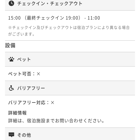
チェックイン・チェックアウト
ポイントアップ
ポイントアップ
ポイントアップ
15:00
（最終チェックイン 19:00）
- 11:00
【春夏の太閤美食】豪華5大高級食材！伊勢海老・神戸
【冬季限定】グレードUP！淡路島3年とらふぐ使用の
【グレードUP】絶品！神戸牛の雲海鍋で極上の贅沢～
※チェックイン及びチェックアウトは宿泊プランにより異なる場合
牛・鮑・フカヒレ・雲丹の贅尽くしおまかせ太閤会席
拘りてっちりコース～てっさ・唐揚げ・てっちり・雑
遊び心と磨き抜かれた技が交錯する板前パフォーマン
がございます。
炊
ス
二食付き
現地決済可
事前決済可
IN 15:00 - 19:00 OUT11:00
二食付き
現地決済可
事前決済可
IN 15:00 - 19:00 OUT11:00
二食付き
現地決済可
事前決済可
IN 15:00 - 19:00 OUT11:00
設備
ポイント即利用で
最大7％OFF
ポイント即利用で
最大7％OFF
ポイント即利用で
最大7％OFF
¥206,000~
¥216,000~
¥212,000~
ペット
¥ 191,580 ~
¥ 200,880 ~
¥ 197,160 ~
2名
2名
2名
ペット可否：
×
ポイントアップ
ポイントアップ
バリアフリー
【厳選美食】量より質重視～大人の上質旅～食材に拘
【冬季限定】基本のふぐてっちりコース～てっさ・唐
り抜いた自慢の逸品を客前料理と供に最後のひとくち
揚げ・てっちり～雑炊まで旨い～瑞宝単光章料理人の
バリアフリー対応：
×
まで
献立
二食付き
現地決済可
事前決済可
IN 15:00 - 19:00 OUT11:00
二食付き
現地決済可
事前決済可
IN 15:00 - 19:00 OUT11:00
詳細情報
ポイント即利用で
最大7％OFF
ポイント即利用で
最大7％OFF
詳細は、宿泊施設までお問い合わせください。
¥216,000~
¥222,000~
¥ 200,880 ~
¥ 206,460 ~
2名
2名
その他