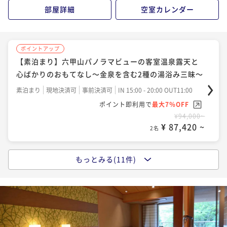
¥124,000~
部屋詳細
空室カレンダー
¥ 115,320 ~
2名
ポイントアップ
ポイントアップ
【グレードUP】絶品！神戸牛の雲海鍋で極上の贅沢～
【素泊まり】六甲山パノラマビューの客室温泉露天と
遊び心と磨き抜かれた技が交錯する板前パフォーマン
心ばかりのおもてなし～金泉を含む2種の湯浴み三昧～
ス
二食付き
現地決済可
事前決済可
IN 15:00 - 19:00 OUT11:00
素泊まり
現地決済可
事前決済可
IN 15:00 - 20:00 OUT11:00
ポイント即利用で
最大7％OFF
ポイント即利用で
最大7％OFF
¥128,000~
¥94,000~
¥ 119,040 ~
¥ 87,420 ~
2名
2名
もっとみる(11件)
ポイントアップ
ポイントアップ
【ギフト旅行】オールインクルーシブ型ギフトプラン
【スタンダード会席】名物雲海鍋付！思い出は料理か
～夕食はライブ感溢れる当館名物「雲海鍋」をご賞味
ら～鉄人大田忠道監修！五感で食す、唯一無二の客前
料理
二食付き
事前決済可
IN 15:00 - 19:00 OUT11:00
二食付き
現地決済可
事前決済可
IN 15:00 - 19:00 OUT11:00
ポイント即利用で
最大7％OFF
ポイント即利用で
最大7％OFF
¥128,000~