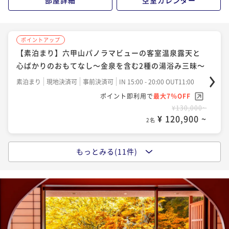
部屋詳細
空室カレンダー
¥ 146,940 ~
¥ 139,500 ~
¥ 135,780 ~
2名
2名
2名
ポイントアップ
ポイントアップ
ポイントアップ
ポイントアップ
【春夏の太閤美食】豪華5大高級食材！伊勢海老・神戸
【冬季限定】基本のふぐてっちりコース～てっさ・唐
【アニバーサリープラン】記念日を彩る4大特典付◆ご
【素泊まり】六甲山パノラマビューの客室温泉露天と
牛・鮑・フカヒレ・雲丹の贅尽くしおまかせ太閤会席
揚げ・てっちり～雑炊まで旨い～瑞宝単光章料理人の
夫婦・カップル・ご家族でお祝い旅
心ばかりのおもてなし～金泉を含む2種の湯浴み三昧～
献立
二食付き
現地決済可
事前決済可
IN 15:00 - 19:00 OUT11:00
二食付き
現地決済可
事前決済可
IN 15:00 - 19:00 OUT11:00
二食付き
現地決済可
事前決済可
IN 15:00 - 19:00 OUT11:00
素泊まり
現地決済可
事前決済可
IN 15:00 - 20:00 OUT11:00
ポイント即利用で
最大7％OFF
ポイント即利用で
最大7％OFF
ポイント即利用で
最大7％OFF
ポイント即利用で
最大7％OFF
¥178,000~
¥160,000~
¥152,000~
¥130,000~
¥ 165,540 ~
¥ 148,800 ~
¥ 141,360 ~
2名
¥ 120,900 ~
2名
2名
2名
ポイントアップ
ポイントアップ
もっとみる(11件)
ポイントアップ
ポイントアップ
【秋冬の太閤美食】6大味覚！蟹・河豚・神戸牛・雲
【兵庫ブランド牛】上品な香りと濃厚な旨味の神戸牛
【グレードUP】絶品！神戸牛の雲海鍋で極上の贅沢～
【女性にお勧め】隠れ名物「金泉鍋」！トマトスープ
丹・鮑・フカヒレ～当館で一番贅沢なおまかせ料理コ
サーロインステーキ150ｇ付コース！好みの焼き加減で
遊び心と磨き抜かれた技が交錯する板前パフォーマン
の酸味に溶け込む和牛の旨味が堪らない！金泉鍋付会
ース
ス
二食付き
現地決済可
事前決済可
IN 15:00 - 19:00 OUT11:00
席
二食付き
現地決済可
事前決済可
IN 15:00 - 19:00 OUT11:00
二食付き
現地決済可
事前決済可
IN 15:00 - 19:00 OUT11:00
二食付き
現地決済可
事前決済可
IN 15:00 - 19:00 OUT11:00
ポイント即利用で
最大7％OFF
ポイント即利用で
最大7％OFF
ポイント即利用で
最大7％OFF
ポイント即利用で
最大7％OFF
¥178,000~
¥170,000~
¥156,000~
¥176,000~
¥ 165,540 ~
¥ 158,100 ~
2名