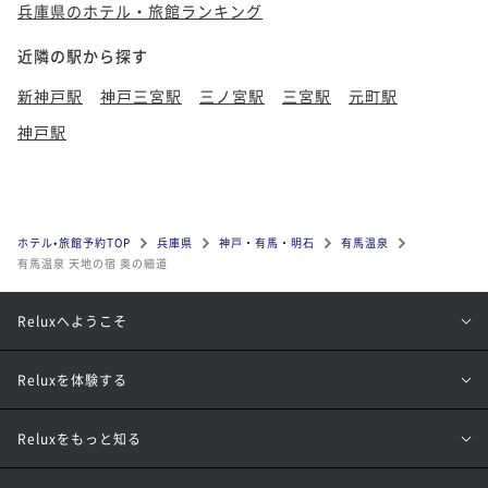
兵庫県のホテル・旅館ランキング
近隣の駅から探す
新神戸駅
神戸三宮駅
三ノ宮駅
三宮駅
元町駅
神戸駅
ホテル•旅館予約TOP
兵庫県
神戸・有馬・明石
有馬温泉
有馬温泉 天地の宿 奥の細道
Reluxへようこそ
Reluxを体験する
Reluxをもっと知る