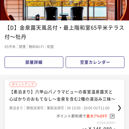
¥ 145,080 ~
¥ 163,680 ~
2名
2名
2名
1
2
3
4
5
6
7
8
9
10
11
12
13
ポイントアップ
ポイントアップ
ポイントアップ
【厳選美食】量より質重視～大人の上質旅～食材に拘
【D】金泉露天風呂付・最上階和室65平米テラス
【ギフト旅行】オールインクルーシブ型ギフトプラン
【スタンダード会席】名物雲海鍋付！思い出は料理か
り抜いた自慢の逸品を客前料理と供に最後のひとくち
～夕食はライブ感溢れる当館名物「雲海鍋」をご賞味
ら～鉄人大田忠道監修！五感で食す、唯一無二の客前
付～牡丹
まで
料理
二食付き
現地決済可
事前決済可
IN 15:00 - 19:00 OUT11:00
二食付き
事前決済可
IN 15:00 - 19:00 OUT11:00
二食付き
現地決済可
事前決済可
IN 15:00 - 19:00 OUT11:00
65平米
禁煙
無料Wi-Fi
和室
ポイント即利用で
最大7％OFF
ポイント即利用で
最大7％OFF
ポイント即利用で
最大7％OFF
¥180,000~
¥156,000~
¥176,000~
部屋詳細
空室カレンダー
¥ 167,400 ~
¥ 145,080 ~
¥ 163,680 ~
2名
2名
2名
ポイントアップ
ポイントアップ
ポイントアップ
ポイントアップ
【冬季限定】グレードUP！淡路島3年とらふぐ使用の
【冬季限定】基本のふぐてっちりコース～てっさ・唐
【アニバーサリープラン】記念日を彩る4大特典付◆ご
【素泊まり】六甲山パノラマビューの客室温泉露天と
拘りてっちりコース～てっさ・唐揚げ・てっちり・雑
揚げ・てっちり～雑炊まで旨い～瑞宝単光章料理人の
夫婦・カップル・ご家族でお祝い旅
心ばかりのおもてなし～金泉を含む2種の湯浴み三昧～
炊
献立
二食付き
現地決済可
事前決済可
IN 15:00 - 19:00 OUT11:00
二食付き
現地決済可
事前決済可
IN 15:00 - 19:00 OUT11:00
二食付き
現地決済可
事前決済可
IN 15:00 - 19:00 OUT11:00
素泊まり
現地決済可
事前決済可
IN 15:00 - 20:00 OUT11:00
ポイント即利用で
最大7％OFF
ポイント即利用で
最大7％OFF
ポイント即利用で
最大7％OFF
ポイント即利用で
最大7％OFF
¥180,000~
¥166,000~
¥182,000~
¥156,000~
¥ 167,400 ~
¥ 154,380 ~
¥ 169,260 ~
2名
¥ 145,080 ~
2名
2名