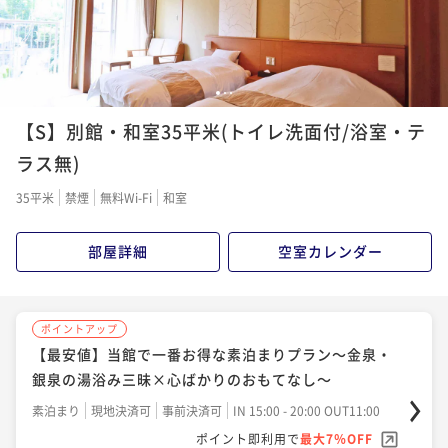
1
2
3
【S】別館・和室35平米(トイレ洗面付/浴室・テ
ラス無)
35平米
禁煙
無料Wi-Fi
和室
部屋詳細
空室カレンダー
ポイントアップ
【最安値】当館で一番お得な素泊まりプラン～金泉・
銀泉の湯浴み三昧×心ばかりのおもてなし～
素泊まり
現地決済可
事前決済可
IN 15:00 - 20:00 OUT11:00
ポイント即利用で
最大7％OFF