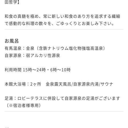
田哲学】

ポイントアップ
【秋冬の太閤美食】6大味覚！蟹・河豚・神戸牛・雲
和食の真髄を極め、常に新しい和食のあり方を追求する繊細
丹・鮑・フカヒレ～当館で一番贅沢なおまかせ料理コ
で感動的な料理の数々を、ごゆっくりとお楽しみ下さい。
ース
二食付き
現地決済可
事前決済可
IN 15:00 - 19:00 OUT11:00
ポイント即利用で
最大7％OFF
お風呂
¥262,000~
有馬温泉：金泉（含鉄ナトリウム塩化物強塩高温泉）

¥ 243,660 ~
2名
自家源泉：弱アルカリ性源泉

利用時間 15時～24時・6時～10時 

本館大浴場：2ヶ所　金泉露天風呂/自家源泉内湯/サウナ

足湯：ロビーテラスに併設して自家源泉の足湯がございます