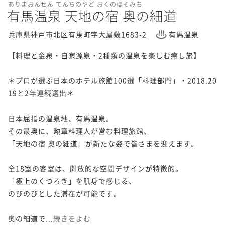
ありまおんせん てんちのやど おくのほそみち
有馬温泉 天地の宿 奥の細道
兵庫県神戸市北区有馬町字大屋敷1683-2
有馬温泉
【料理と金泉・自家源泉・2種類の温泉を楽しむ癒し旅】

＊プロが選ぶ日本のホテル旅館100選「料理部門」・2018.20
19と2年連続選出＊

日本屈指の温泉地、有馬温泉。

その最奥に、勲章料理人が営む料理旅館、

「天地の宿 奥の細道」が新たな姿で皆さまを迎えます。

全18室の客室は、開放的な空間デザインが特徴的。

「極上のくつろぎ」を肌身で感じる、

のびのびとした滞在が可能です。

奥の細道で...
続きをよむ