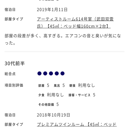
2019年1月11日
宿泊日
アーティストルーム614号室（武田双雲
部屋タイプ
氏）【45㎡：ベッド幅160cm×2台】
部屋の段差が多く、高すぎる。エアコンの音と臭いが気にな
った。
30代前半
総合点
5
5
利用なし
項目別評価
部屋
風呂
朝食
利用なし
5
夕食
接客・サービス
5
その他設備
2018年10月19日
宿泊日
プレミアムツインルーム 【45㎡：ベッド
部屋タイプ