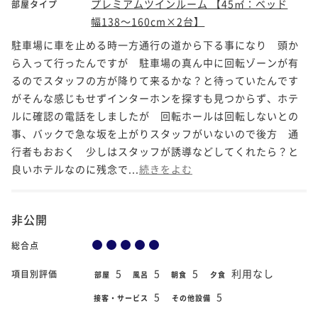
プレミアムツインルーム 【45㎡：ベッド
部屋タイプ
幅138～160cm×2台】
駐車場に車を止める時一方通行の道から下る事になり 頭か
ら入って行ったんですが 駐車場の真ん中に回転ゾーンが有
るのでスタッフの方が降りて来るかな？と待っていたんです
がそんな感じもせずインターホンを探すも見つからず、ホテ
ルに確認の電話をしましたが 回転ホールは回転しないとの
事、バックで急な坂を上がりスタッフがいないので後方 通
行者もおおく 少しはスタッフが誘導などしてくれたら？と
良いホテルなのに残念で...
続きをよむ
非公開
総合点
5
5
5
利用なし
項目別評価
部屋
風呂
朝食
夕食
5
5
接客・サービス
その他設備