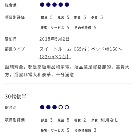
総合点
5
5
5
5
項目別評価
部屋
風呂
朝食
夕食
5
5
接客・サービス
その他設備
2018年5月2日
宿泊日
スイートルーム【65㎡：ベッド幅160～
部屋タイプ
182cm×2台】
設施齊全，都是高級用品和家電，浴品還是寶格麗的，高貴大
方，浴室非常大和豪華，十分滿意
30代後半
総合点
3
5
2
利用なし
項目別評価
部屋
風呂
朝食
夕食
5
3
接客・サービス
その他設備