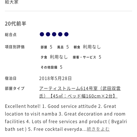
給大家
20代前半
総合点
5
5
利用なし
項目別評価
部屋
風呂
朝食
利用なし
5
夕食
接客・サービス
5
その他設備
2018年5月28日
宿泊日
アーティストルーム614号室（武田双雲
部屋タイプ
氏）【45㎡：ベッド幅160cm×2台】
Excellent hotel! 1. Good service attitude 2. Great
location to visit namba 3. Great decoration and room
facilities 4. Lots of free services and product ( Bvgalri
bath set ) 5. Free cocktail everyda...
続きをよむ