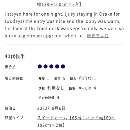
幅138～160cm×2台】
i stayed here for one night. (jusy staying in Osaka for
twodays) the entry was nice and the lobby was warm,
the lady at thz front desk was very friendly. we were so
lucky to get room upgrade! when i e...
続きをよむ
40代後半
総合点
5
5
利用なし
項目別評価
部屋
風呂
朝食
利用なし
4
夕食
接客・サービス
4
その他設備
2022年8月6日
宿泊日
スイートルーム【65㎡：ベッド幅160～
部屋タイプ
182cm×2台】