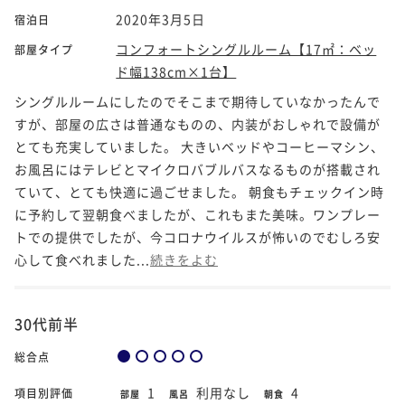
2020年3月5日
宿泊日
コンフォートシングルルーム【17㎡：ベッ
部屋タイプ
ド幅138cm×1台】
シングルルームにしたのでそこまで期待していなかったんで
すが、部屋の広さは普通なものの、内装がおしゃれで設備が
とても充実していました。 大きいベッドやコーヒーマシン、
お風呂にはテレビとマイクロバブルバスなるものが搭載され
ていて、とても快適に過ごせました。 朝食もチェックイン時
に予約して翌朝食べましたが、これもまた美味。ワンプレー
トでの提供でしたが、今コロナウイルスが怖いのでむしろ安
心して食べれました...
続きをよむ
30代前半
総合点
1
利用なし
4
項目別評価
部屋
風呂
朝食