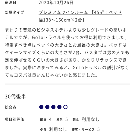
2020年10月26日
宿泊日
プレミアムツインルーム 【45㎡：ベッド
部屋タイプ
幅138～160cm×2台】
まわりの普通のビジネスホテルよりも少しグレードの高いホ
テルですが、GoToトラベルを使ってお得に利用できました。
特筆すべき点はベッドの大きさとお風呂の大きさ。ベッドは
クイーンサイズくらいの大きさが2台、バスタブは男の人でも
足を伸ばせるくらいの大きさがあり、かなりリラックスでき
ました。実際に泊まってみると、GoToトラベルの割引がなく
てもコスパは良いんじゃないかと感じました。
30代後半
総合点
4
5
利用なし
項目別評価
部屋
風呂
朝食
利用なし
5
夕食
接客・サービス