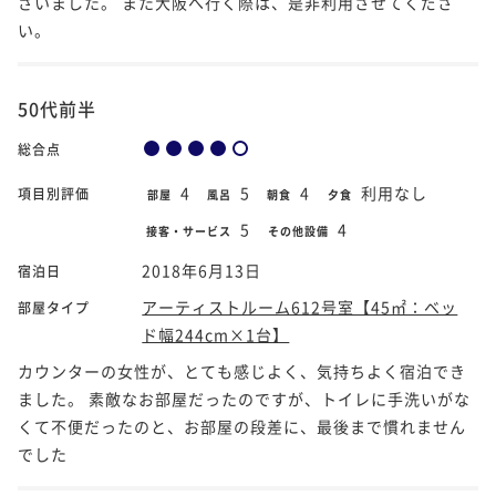
ざいました。 また大阪へ行く際は、是非利用させてくださ
い。
50代前半
総合点
4
5
4
利用なし
項目別評価
部屋
風呂
朝食
夕食
5
4
接客・サービス
その他設備
2018年6月13日
宿泊日
アーティストルーム612号室【45㎡：ベッ
部屋タイプ
ド幅244cm×1台】
カウンターの女性が、とても感じよく、気持ちよく宿泊でき
ました。 素敵なお部屋だったのですが、トイレに手洗いがな
くて不便だったのと、お部屋の段差に、最後まで慣れません
でした