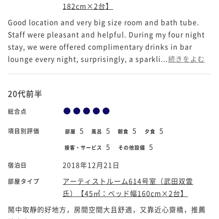
182cm×2台】
Good location and very big size room and bath tube.
Staff were pleasant and helpful. During my four night
stay, we were offered complimentary drinks in bar
lounge every night, surprisingly, a sparkli...
続きをよむ
20代前半
総合点
5
5
5
5
項目別評価
部屋
風呂
朝食
夕食
5
5
接客・サービス
その他設備
2018年12月21日
宿泊日
アーティストルーム614号室（武田双雲
部屋タイプ
氏）【45㎡：ベッド幅160cm×2台】
鬧中取靜的好地方，房間空間大且舒適，又靠近心齋橋，推薦