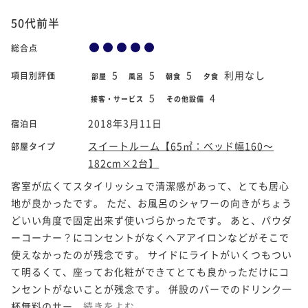
50代前半
総合点
5
5
5
利用なし
項目別評価
部屋
風呂
朝食
夕食
5
4
接客・サービス
その他設備
2018年3月11日
宿泊日
スイートルーム【65㎡：ベッド幅160～
部屋タイプ
182cm×2台】
客室が広くてスタイリッシュで清潔感があって、とても居心
地が良かったです。 ただ、お風呂のシャワーの向きがちょう
どいい角度で固定出来ず使いづらかったです。 あと、パウダ
ーコーナー？にコンセントがなくヘアアイロンなどがそこで
使えなかったのが残念です。 サイドにライトがいくつもつい
て明るくて、座ってお化粧ができてとても良かっただけにコ
ンセントがないことが残念です。 併設のバーでのドリンク一
杯無料のサー...
続きをよむ