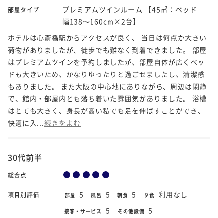
プレミアムツインルーム 【45㎡：ベッド
部屋タイプ
幅138～160cm×2台】
ホテルは心斎橋駅からアクセスが良く、 当日は何点か大きい
荷物がありましたが、徒歩でも難なく到着できました。 部屋
はプレミアムツインを予約しましたが、部屋自体が広くベッ
ドも大きいため、かなりゆったりと過ごせましたし、清潔感
もありました。 また大阪の中心地にありながら、周辺は閑静
で、館内・部屋内とも落ち着いた雰囲気がありました。 浴槽
はとても大きく、身長が高い私でも足を伸ばすことができ、
快適に入...
続きをよむ
30代前半
総合点
5
5
5
利用なし
項目別評価
部屋
風呂
朝食
夕食
5
5
接客・サービス
その他設備