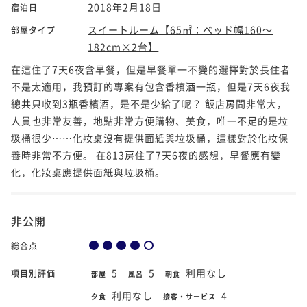
2018年2月18日
宿泊日
スイートルーム【65㎡：ベッド幅160～
部屋タイプ
182cm×2台】
在這住了7天6夜含早餐，但是早餐單一不變的選擇對於長住者
不是太適用，我預訂的專案有包含香檳酒一瓶，但是7天6夜我
總共只收到3瓶香檳酒，是不是少給了呢？ 飯店房間非常大，
人員也非常友善，地點非常方便購物、美食，唯一不足的是垃
圾桶很少⋯⋯化妝桌沒有提供面紙與垃圾桶，這樣對於化妝保
養時非常不方便。 在813房住了7天6夜的感想，早餐應有變
化，化妝桌應提供面紙與垃圾桶。
非公開
総合点
5
5
利用なし
項目別評価
部屋
風呂
朝食
利用なし
4
夕食
接客・サービス