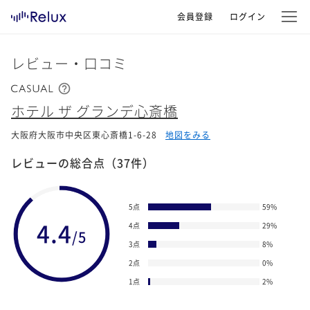
会員登録
ログイン
レビュー・口コミ
ホテル ザ グランデ心斎橋
大阪府大阪市中央区東心斎橋1-6-28
地図をみる
レビューの総合点
（37件）
5点
59
%
4.4
4点
29
%
/5
3点
8
%
2点
0
%
1点
2
%