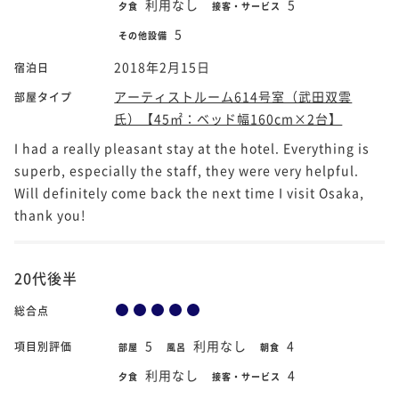
利用なし
5
夕食
接客・サービス
5
その他設備
2018年2月15日
宿泊日
アーティストルーム614号室（武田双雲
部屋タイプ
氏）【45㎡：ベッド幅160cm×2台】
I had a really pleasant stay at the hotel. Everything is
superb, especially the staff, they were very helpful.
Will definitely come back the next time I visit Osaka,
thank you!
20代後半
総合点
5
利用なし
4
項目別評価
部屋
風呂
朝食
利用なし
4
夕食
接客・サービス