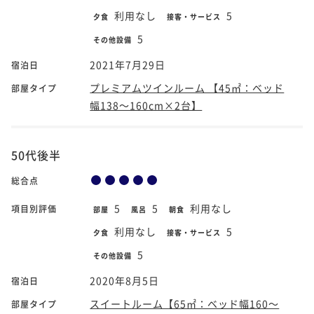
利用なし
5
夕食
接客・サービス
5
その他設備
2021年7月29日
宿泊日
プレミアムツインルーム 【45㎡：ベッド
部屋タイプ
幅138～160cm×2台】
50代後半
総合点
5
5
利用なし
項目別評価
部屋
風呂
朝食
利用なし
5
夕食
接客・サービス
5
その他設備
2020年8月5日
宿泊日
スイートルーム【65㎡：ベッド幅160～
部屋タイプ