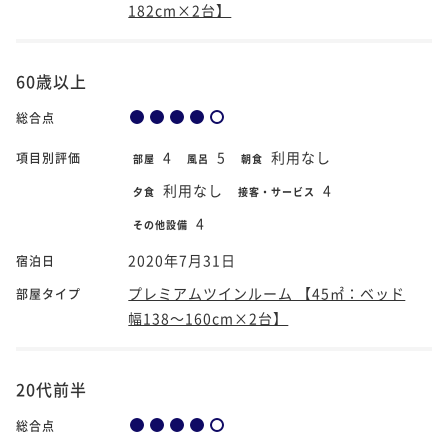
182cm×2台】
60歳以上
総合点
4
5
利用なし
項目別評価
部屋
風呂
朝食
利用なし
4
夕食
接客・サービス
4
その他設備
2020年7月31日
宿泊日
プレミアムツインルーム 【45㎡：ベッド
部屋タイプ
幅138～160cm×2台】
20代前半
総合点