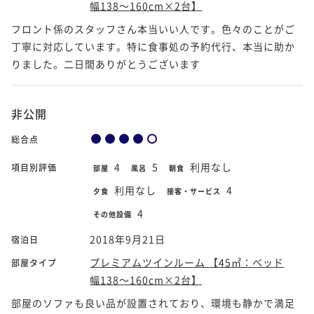
幅138～160cm×2台】
フロント係のスタッフさん本当いい人です。色々のことがご
丁寧に対応しています。特に食事処の予約代行、本当に助か
りました。二日間ありがとうございます
非公開
総合点
4
5
利用なし
項目別評価
部屋
風呂
朝食
利用なし
4
夕食
接客・サービス
4
その他設備
2018年9月21日
宿泊日
プレミアムツインルーム 【45㎡：ベッド
部屋タイプ
幅138～160cm×2台】
部屋のソファも良い品が設置されており、環境も静かで満足