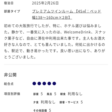
2025年2月26日
宿泊日
プレミアムツインルーム 【45㎡：ベッド
部屋タイプ
幅138～160cm×2台】
初めての大阪旅行でしたが、特に、ホテル選びは悩みまし
た。静かで、一番気に入ったのは、WelcomeDrink、スナッ
ク菓子など、自由に滞在中利用出来た事です。主人もお酒大
好きな人なので、とても喜んでいました。何処に出かけるの
も、駅近で、動き易かったです。良い思い出になり、ありが
とうございました。
非公開
総合点
5
5
利用なし
項目別評価
部屋
風呂
朝食
利用なし
5
夕食
接客・サービス
5
その他設備