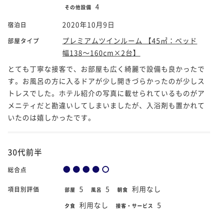
4
その他設備
2020年10月9日
宿泊日
プレミアムツインルーム 【45㎡：ベッド
部屋タイプ
幅138～160cm×2台】
とても丁寧な接客で、お部屋も広く綺麗で設備も良かったで
す。お風呂の方に入るドアが少し開きづらかったのが少しス
トレスでした。ホテル紹介の写真に載せられているものがア
メニティだと勘違いしてしまいましたが、入浴剤も置かれて
いたのは嬉しかったです。
30代前半
総合点
5
5
利用なし
項目別評価
部屋
風呂
朝食
利用なし
5
夕食
接客・サービス