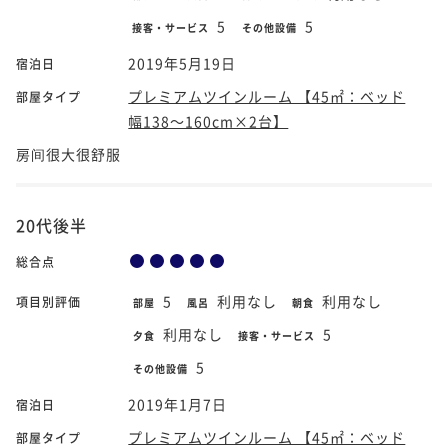
5
5
接客・サービス
その他設備
2019年5月19日
宿泊日
プレミアムツインルーム 【45㎡：ベッド
部屋タイプ
幅138～160cm×2台】
房间很大很舒服
20代後半
総合点
5
利用なし
利用なし
項目別評価
部屋
風呂
朝食
利用なし
5
夕食
接客・サービス
5
その他設備
2019年1月7日
宿泊日
プレミアムツインルーム 【45㎡：ベッド
部屋タイプ