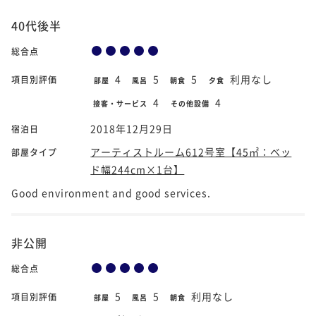
40代後半
総合点
4
5
5
利用なし
項目別評価
部屋
風呂
朝食
夕食
4
4
接客・サービス
その他設備
2018年12月29日
宿泊日
アーティストルーム612号室【45㎡：ベッ
部屋タイプ
ド幅244cm×1台】
Good environment and good services.
非公開
総合点
5
5
利用なし
項目別評価
部屋
風呂
朝食