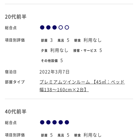
20代前半
総合点
3
5
利用なし
項目別評価
部屋
風呂
朝食
利用なし
5
夕食
接客・サービス
5
その他設備
2022年3月7日
宿泊日
プレミアムツインルーム 【45㎡：ベッド
部屋タイプ
幅138～160cm×2台】
40代前半
総合点
5
5
利用なし
項目別評価
部屋
風呂
朝食