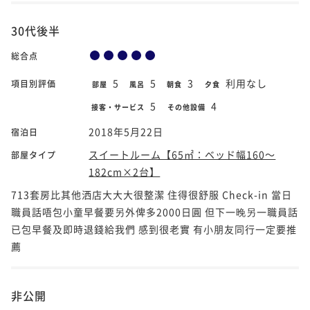
30代後半
総合点
5
5
3
利用なし
項目別評価
部屋
風呂
朝食
夕食
5
4
接客・サービス
その他設備
2018年5月22日
宿泊日
スイートルーム【65㎡：ベッド幅160～
部屋タイプ
182cm×2台】
713套房比其他洒店大大大很整潔 住得很舒服 Check-in 當日
職員話唔包小童早餐要另外俾多2000日圓 但下一晚另一職員話
已包早餐及即時退錢給我們 感到很老實 有小朋友同行一定要推
薦
非公開