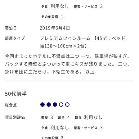
利用なし
3
夕食
接客・サービス
1
その他設備
2019年6月4日
宿泊日
プレミアムツインルーム 【45㎡：ベッド
部屋タイプ
幅138～160cm×2台】
今回止まったホテルに不満点は二つ 一つ、駐車場が狭すぎ、
バックする時壁とぶつかって車にキズが残りました。 二つ、
掛け布団に血だらけ、不衛生である。 以上
50代前半
総合点
3
4
利用なし
項目別評価
部屋
風呂
朝食
利用なし
3
夕食
接客・サービス
2
その他設備