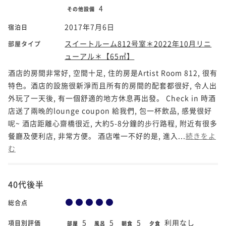
4
その他設備
2017年7月6日
宿泊日
スイートルーム812号室＊2022年10月リニ
部屋タイプ
ューアル＊【65㎡】
酒店的房間非常好, 空間十足, 住的房是Artist Room 812, 很有
特色。酒店的設施很新淨而且所有的房間的配套都很好, 令人出
外玩了一天後, 有一個舒適的地方休息再出發。 Check in 時酒
店送了兩晚的lounge coupon 給我們, 包一杯飲品, 感覺很好
呢~ 酒店距離心齋橋很近, 大約5-8分鐘的步行路程, 附近有很多
餐廳及便利店, 非常方便。 酒店唯一不好的是, 進入...
続きをよ
む
40代後半
総合点
5
5
5
利用なし
項目別評価
部屋
風呂
朝食
夕食