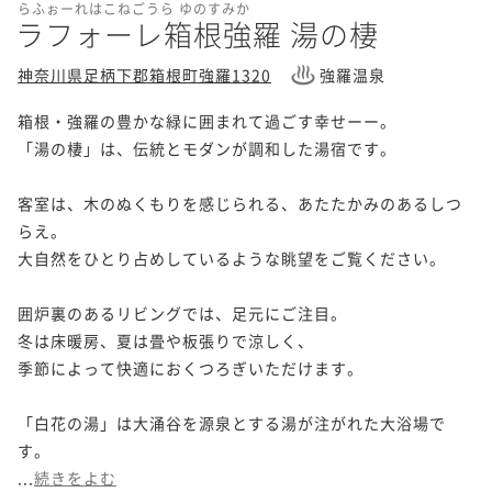
らふぉーれはこねごうら ゆのすみか
ラフォーレ箱根強羅 湯の棲
神奈川県足柄下郡箱根町強羅1320
強羅温泉
箱根・強羅の豊かな緑に囲まれて過ごす幸せーー。

「湯の棲」は、伝統とモダンが調和した湯宿です。

客室は、木のぬくもりを感じられる、あたたかみのあるしつ
らえ。

大自然をひとり占めしているような眺望をご覧ください。

囲炉裏のあるリビングでは、足元にご注目。

冬は床暖房、夏は畳や板張りで涼しく、

季節によって快適におくつろぎいただけます。

「白花の湯」は大涌谷を源泉とする湯が注がれた大浴場で
す。

...
続きをよむ