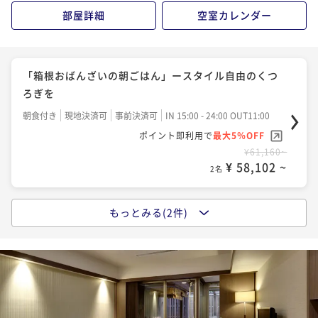
部屋詳細
空室カレンダー
「箱根おばんざいの朝ごはん」ースタイル自由のくつ
ろぎを
朝食付き
現地決済可
事前決済可
IN 15:00 - 24:00 OUT11:00
ポイント即利用で
最大5％OFF
¥61,160~
¥ 58,102 ~
2名
もっとみる(2件)
「和-fusionの夕食」KIWAMIディナーと温泉で極楽な
ひと時を
二食付き
現地決済可
事前決済可
IN 15:00 - 19:30 OUT11:00
ポイント即利用で
最大5％OFF
¥80,960~
¥ 76,912 ~
2名