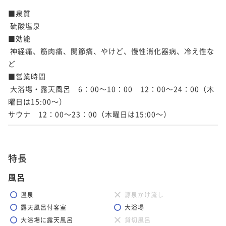
■泉質

 硫酸塩泉

■効能

 神経痛、筋肉痛、関節痛、やけど、慢性消化器病、冷え性な
ど

■営業時間

 大浴場・露天風呂　6：00～10：00　12：00～24：00（木
曜日は15:00～）

サウナ　12：00～23：00（木曜日は15:00～） 
特長
風呂
温泉
源泉かけ流し
露天風呂付客室
大浴場
大浴場に露天風呂
貸切風呂