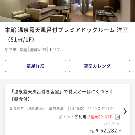
「和-fusionの夕食」TOKUSENディナーと温泉で特別
1
2
なひと時を
本館 温泉露天風呂付プレミアドッグルーム 洋室
二食付き
現地決済可
事前決済可
IN 15:00 - 19:30 OUT11:00
（51㎡/1F）
ポイント即利用で
最大5％OFF
51平米
禁煙
無料Wi-Fi
トリプル
¥85,360~
¥ 81,092 ~
2名
部屋詳細
空室カレンダー
「温泉露天風呂付き客室」で愛犬と一緒にくつろぐ
【朝食付】
朝食付き
現地決済可
事前決済可
IN 15:00 - 24:00 OUT11:00
ポイント即利用で
最大5％OFF
¥65,560~
¥ 62,282 ~
2名