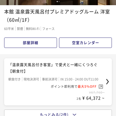
「和-fusionの夕食」TOKUSENディナーと温泉で特別
1
2
なひと時を
本館 温泉露天風呂付プレミアドッグルーム 洋室
二食付き
現地決済可
事前決済可
IN 15:00 - 19:30 OUT11:00
（60㎡/1F）
ポイント即利用で
最大5％OFF
60平米
禁煙
無料Wi-Fi
フォース
¥89,760~
¥ 85,272 ~
2名
部屋詳細
空室カレンダー
「温泉露天風呂付き客室」で愛犬と一緒にくつろぐ
【朝食付】
朝食付き
現地決済可
事前決済可
IN 15:00 - 24:00 OUT11:00
ポイント即利用で
最大5％OFF
¥67,760~
¥ 64,372 ~
2名
もっとみる(2件)