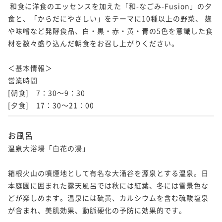
 和食に洋食のエッセンスを加えた「和-なごみ-Fusion」の夕
食と、「からだにやさしい」をテーマに10種以上の野菜、 麹
や味噌など発酵食品、白・黒・赤・黄・青の5色を意識した食
材を数々盛り込んだ朝食をお召し上がりください。

＜基本情報＞

営業時間

[朝食]　7：30～9：30

[夕食]　17：30～21：00 
お風呂
温泉大浴場「白花の湯」 

箱根火山の噴煙地として有名な大涌谷を源泉とする温泉。日
本庭園に囲まれた露天風呂では秋には紅葉、冬には雪景色な
どが楽しめます。温泉には硫黄、カルシウムを含む硫酸塩泉
が含まれ、美肌効果、動脈硬化の予防に効果的です。
