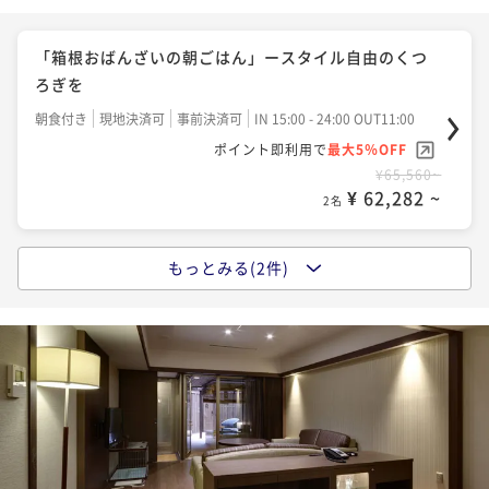
「箱根おばんざいの朝ごはん」ースタイル自由のくつ
ろぎを
朝食付き
現地決済可
事前決済可
IN 15:00 - 24:00 OUT11:00
ポイント即利用で
最大5％OFF
¥65,560~
¥ 62,282 ~
2名
もっとみる(2件)
「和-fusionの夕食」KIWAMIディナーと温泉で極楽な
ひと時を
二食付き
現地決済可
事前決済可
IN 15:00 - 19:30 OUT11:00
ポイント即利用で
最大5％OFF
¥85,360~
¥ 81,092 ~
2名