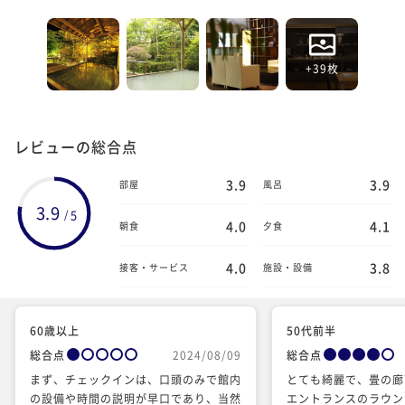
+39枚
レビューの総合点
3.9
3.9
部屋
風呂
3.9
5
/
4.0
4.1
朝食
夕食
4.0
3.8
接客・サービス
施設・設備
60歳以上
50代前半
総合点
2024/08/09
総合点
まず、チェックインは、口頭のみで館内
とても綺麗で、畳の廊
の設備や時間の説明が早口であり、当然
エントランスのラウン