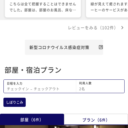
こちらは全て把握することはできません
緑が見えて癒されます
でした。部屋は、部屋のお風呂、床など
ーヒー️のサービスが
老朽化が目立つ、朝食は、ビッフェでし
食事は、夕飯も朝食も
たが、座席が空いてるにも関わらず、案
足。 朝食のバイキン
レビューをみる（102件）
内された席は狭く、料理をとるエリア横
で、追加が間に合わな
で、人通りが多くゆっくり食事できませ
んでした。最後にチェックアウトは、混
雑していて並んでましたが、順番通りで
新型コロナウイルス感染症対策
なく不愉快でした、全体を通してもっと
お客様目線にあるべきだと思います。値
段に見合わない接客、設備のホテルとい
部屋・宿泊プラン
う感想です。
利用人数
日程を入力
2
名
チェックイン
−
チェックアウト
しぼりこみ
部屋
（
6
）
プラン
（
6
）
件
件