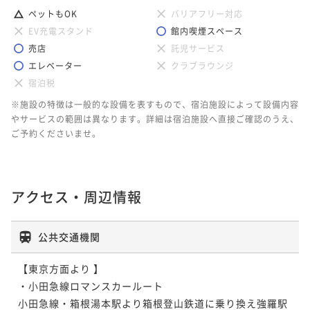
ペットもOK
バリアフリー対応
EV充電スタンド
館内喫煙スペース
売店
託児サービス
エレベーター
クラブラウンジ
宿泊税
※施設の特徴は一般的な設備を表すもので、宿泊施設によって設備内容
やサービスの範囲は異なります。詳細は宿泊施設へ直接ご確認のうえ、
ご予約くださいませ。
アクセス・周辺情報
公共交通機関
【東京方面より 】

・小田急線ロマンスカールート

小田急線・箱根湯本駅より箱根登山鉄道に乗り換え強羅駅