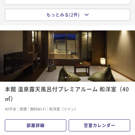
もっとみる(2件)
「温泉露天風呂付き客室」で愛犬と一緒にくつろぐ【K
IWAMIディナー】
二食付き
現地決済可
事前決済可
IN 15:00 - 19:30 OUT11:00
ポイント即利用で
最大5％OFF
¥85,360~
¥ 81,092 ~
2名
「温泉露天風呂付き客室」で愛犬と一緒にくつろぐ【T
1
2
3
OKUSENディナー】
本館 温泉露天風呂付プレミアルーム 和洋室（40
二食付き
現地決済可
IN 15:00 - 19:30 OUT11:00
㎡）
ポイント即利用で
最大2％OFF
40平米
禁煙
無料Wi-Fi
和洋室（ツイン）
¥89,760~
¥ 87,964 ~
2名
部屋詳細
空室カレンダー