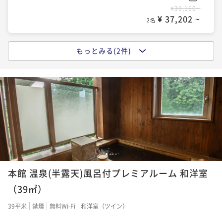
¥39,160~
¥ 37,202 ~
2名
もっとみる(2件)
「和-fusionの夕食」KIWAMIディナーと温泉で極楽な
ひと時を
二食付き
現地決済可
事前決済可
IN 15:00 - 19:30 OUT11:00
ポイント即利用で
最大5％OFF
¥58,960~
¥ 56,012 ~
2名
「和-fusionの夕食」TOKUSENディナーと温泉で特別
1
2
3
4
なひと時を
本館 温泉(半露天)風呂付プレミアルーム 和洋室
二食付き
現地決済可
事前決済可
IN 15:00 - 19:30 OUT11:00
（39㎡）
ポイント即利用で
最大5％OFF
39平米
禁煙
無料Wi-Fi
和洋室（ツイン）
¥63,360~
¥ 60,192 ~
2名