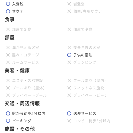
入湯税
岩盤浴
サウナ
個室/専用サウナ
食事
部屋で朝食
部屋で夕食
部屋
海が見える客室
夜景自慢の客室
離れ・コテージ
子供の宿泊
ルームサービス
グランピング
美容・健康
エステ・スパ施設
プールあり（屋内）
プールあり（屋外）
フィットネス施設
プライベートプール
プライベートビーチ
交通・周辺情報
駅から徒歩5分以内
送迎サービス
パーキング
コンビニ徒歩5分以内
施設・その他