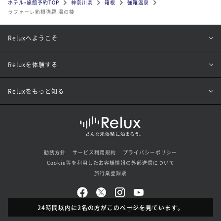
ホテル•旅館予約TOP
神奈川県
箱根
強羅温泉
ラフォーレ箱根強羅 湯の棲
Reluxへようこそ
Reluxを体験する
Reluxをもっと知る
勧誘方針
サービス利用規約
プライバシーポリシー
Cookie等を利用したお客様情報の外部送信について
旅行業登録票
24時間以内に2名の方がこのページを見ています。
© Loco Partners Inc. All rights reserved.