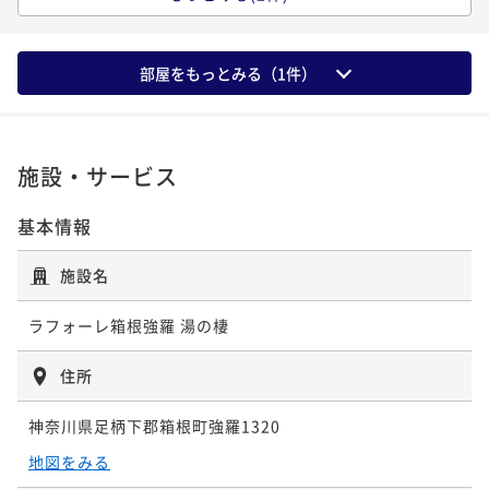
「温泉露天風呂付き客室」で愛犬と一緒にくつろぐ【K
IWAMIディナー】
二食付き
現地決済可
事前決済可
IN 15:00 - 19:30 OUT11:00
部屋をもっとみる（
1
件）
ポイント即利用で
最大5％OFF
¥87,560~
¥ 83,182 ~
2名
施設・サービス
基本情報
「温泉露天風呂付き客室」で愛犬と一緒にくつろぐ【T
OKUSENディナー】
施設名
二食付き
現地決済可
IN 15:00 - 19:30 OUT11:00
ポイント即利用で
最大2％OFF
ラフォーレ箱根強羅 湯の棲
¥91,960~
¥ 90,120 ~
2名
住所
神奈川県足柄下郡箱根町強羅1320
地図をみる