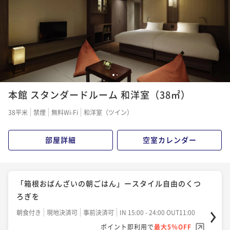
1
2
本館 スタンダードルーム 和洋室（38㎡）
38平米
禁煙
無料Wi-Fi
和洋室（ツイン）
部屋詳細
空室カレンダー
「箱根おばんざいの朝ごはん」ースタイル自由のくつ
ろぎを
朝食付き
現地決済可
事前決済可
IN 15:00 - 24:00 OUT11:00
ポイント即利用で
最大5％OFF