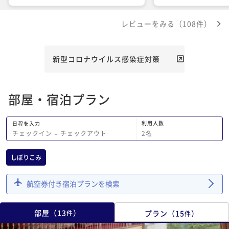
後にも使えるとありがたいと思いまし
てない。お風呂には虫
た。
屋のトイレは詰まり気
レビューをみる（108件）
がしてました。食事は
がなく、連泊者にはき
「バイキングなので、
同じです」と笑顔で言
新型コロナウイルス感染症対策
ジか…」となった。味
た。アレルギー表示も
椅子で移動するには不
部屋・宿泊プラン
売店も魅力なし。ホコ
物もあった。スタッフ
にレベルが低く感じた
利用人数
日程を入力
タッフ全員、もっと外
2
名
チェックイン
−
チェックアウト
が良いと思う。観光地
感じた。このホテルを
しぼりこみ
してます。二度とこの
ん。おすすめもしませ
航空券付き宿泊プランを検索
部屋
（
13
）
プラン
（
15
）
件
件