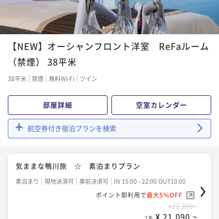
【タイムセール】《9/24～11/30秋限定》焼きたて浜
【プール無料】サマープラン 気軽にステイ！朝食付
焼き＆オータムスイーツ★バイキング付
き！
1
2
3
4
5
二食付き
現地決済可
事前決済可
IN 15:00 - 18:00 OUT10:00
【NEW】オーシャンフロント洋室 ReFaルーム
朝食付き
現地決済可
事前決済可
IN 15:00 - 22:00 OUT10:00
ポイント即利用で
最大5％OFF
ポイント即利用で
最大5％OFF
¥39,200~
（禁煙） 38平米
¥ 37,240 ~
¥25,600~
2名
¥ 24,320 ~
38平米
禁煙
無料Wi-Fi
ツイン
2名
【未就学児の添い寝無料】ファミリープラン 彩り豊
部屋詳細
空室カレンダー
【早期割60】でお得にステイ 彩り豊かな豪華和洋メ
かな和洋メニューのバイキング
ニューのバイキング
航空券付き宿泊プランを検索
二食付き
現地決済可
事前決済可
IN 15:00 - 18:00 OUT10:00
二食付き
事前決済可
IN 15:00 - 18:00 OUT10:00
ポイント即利用で
最大5％OFF
ポイント即利用で
最大5％OFF
¥39,200~
気ままな鴨川旅 ☆ 素泊まりプラン
¥ 37,240 ~
¥35,900~
2名
¥ 34,105 ~
2名
素泊まり
現地決済可
事前決済可
IN 15:00 - 22:00 OUT10:00
ポイント即利用で
最大5％OFF
【タイムセール】【季節にあわせてグルメフェア開
¥22,200~
【早期割45】でお得にステイ 彩り豊かな豪華和洋メ
催】新たな「おいしい」を見つける、リゾートバイキ
¥ 21,090 ~
2名