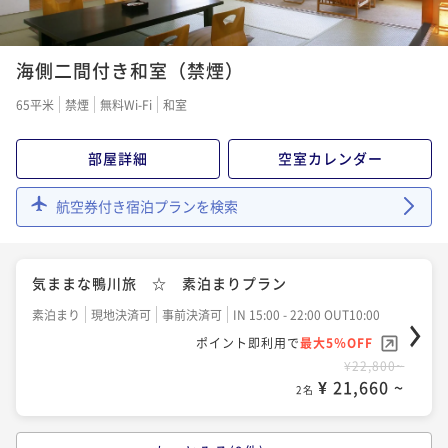
ング
¥ 46,023 ~
【プール無料】サマープラン 気軽にステイ！朝食付
¥40,000~
二食付き
現地決済可
事前決済可
IN 15:00 - 18:00 OUT10:00
2名
¥ 38,000 ~
き！
2名
ポイント即利用で
最大5％OFF
¥41,000~
海側二間付き和室（禁煙）
朝食付き
現地決済可
事前決済可
IN 15:00 - 22:00 OUT10:00
新メニュー 特選食材「饗宴会席」～個室ダイニング
¥ 38,950 ~
2名
ポイント即利用で
最大5％OFF
【季節にあわせてグルメフェア開催】新たな「おいし
65平米
MIRAIスペシャリティ～
禁煙
無料Wi-Fi
和室
¥27,400~
い」を見つける、彩り豊かなリゾートバイキング
¥ 26,030 ~
二食付き
現地決済可
事前決済可
IN 15:00 - 18:00 OUT10:00
2名
【タイムセール】《9/24～11/30秋限定》焼きたて浜
部屋詳細
空室カレンダー
二食付き
現地決済可
事前決済可
IN 15:00 - 18:00 OUT10:00
ポイント即利用で
最大5％OFF
焼き＆オータムスイーツ★バイキング付
ポイント即利用で
最大5％OFF
¥95,200~
航空券付き宿泊プランを検索
¥ 90,440 ~
【早期割60】でお得にステイ 彩り豊かな豪華和洋メ
¥43,556~
二食付き
現地決済可
事前決済可
IN 15:00 - 18:00 OUT10:00
2名
¥ 41,378 ~
ニューのバイキング
2名
ポイント即利用で
最大5％OFF
¥41,000~
二食付き
事前決済可
IN 15:00 - 18:00 OUT10:00
気ままな鴨川旅 ☆ 素泊まりプラン
¥ 38,950 ~
2名
ポイント即利用で
最大5％OFF
【プール無料】サマープラン 個室ダイニング「MIRA
素泊まり
現地決済可
事前決済可
IN 15:00 - 22:00 OUT10:00
¥37,700~
I」～新しい和食スタイル～
¥ 35,815 ~
ポイント即利用で
最大5％OFF
2名
【未就学児の添い寝無料】ファミリープラン 彩り豊
二食付き
現地決済可
事前決済可
IN 15:00 - 18:00 OUT10:00
¥22,800~
かな和洋メニューのバイキング
¥ 21,660 ~
ポイント即利用で
最大5％OFF
2名
【早期割45】でお得にステイ 彩り豊かな豪華和洋メ
¥44,400~
二食付き
現地決済可
事前決済可
IN 15:00 - 18:00 OUT10:00
¥ 42,180 ~
ニューのバイキング
2名
ポイント即利用で
最大5％OFF