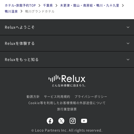
ホテル•旅館予約TOP
千葉県
木更津・館山・南房総・鴨川・九十九里
鴨川温泉
鴨川グランドホテル
Reluxへようこそ
Reluxを体験する
Reluxをもっと知る
勧誘方針
サービス利用規約
プライバシーポリシー
Cookie等を利用したお客様情報の外部送信について
旅行業登録票
© Loco Partners Inc. All rights reserved.