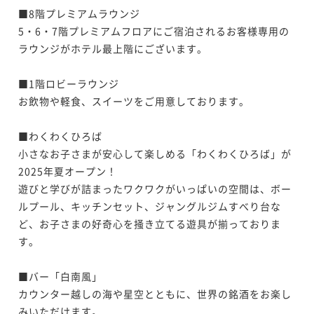
■8階プレミアムラウンジ

☆新オープン記念プラン☆ 個室ダイニング「MIRA
5・6・7階プレミアムフロアにご宿泊されるお客様専用の
【プール無料】サマープラン 個室ダイニング「MIRA
I」～千葉県の匠が手掛ける、新しい和食スタイル～
ラウンジがホテル最上階にございます。

I」～新しい和食スタイル～
二食付き
現地決済可
事前決済可
IN 15:00 - 18:00 OUT10:00
二食付き
現地決済可
事前決済可
IN 15:00 - 18:00 OUT10:00
■1階ロビーラウンジ

ポイント即利用で
最大5％OFF
ポイント即利用で
最大5％OFF
お飲物や軽食、スイーツをご用意しております。

¥50,446~
¥ 47,923 ~
¥48,000~
2名
¥ 45,600 ~
2名
■わくわくひろば

小さなお子さまが安心して楽しめる「わくわくひろば」が
新メニュー 特選食材「饗宴会席」～個室ダイニング
2025年夏オープン！

新メニュー 特選食材「饗宴会席」～個室ダイニング
MIRAIスペシャリティ～
遊びと学びが詰まったワクワクがいっぱいの空間は、ボー
MIRAIスペシャリティ～
ルプール、キッチンセット、ジャングルジムすべり台な
二食付き
現地決済可
事前決済可
IN 15:00 - 18:00 OUT10:00
二食付き
現地決済可
事前決済可
IN 15:00 - 18:00 OUT10:00
ど、お子さまの好奇心を掻き立てる遊具が揃っておりま
ポイント即利用で
最大5％OFF
す。

ポイント即利用で
最大5％OFF
¥97,000~
¥ 92,150 ~
¥97,600~
2名
¥ 92,720 ~
2名
■バー「白南風」

カウンター越しの海や星空とともに、世界の銘酒をお楽し
みいただけます。
