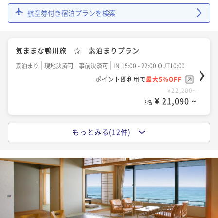
二食付き
現地決済可
事前決済可
IN 15:00 - 18:00 OUT10:00
ポイント即利用で
最大5％OFF
ニューのバイキング
航空券付き宿泊プランを検索
ポイント即利用で
最大5％OFF
¥43,556~
¥ 41,378 ~
¥39,200~
二食付き
事前決済可
IN 15:00 - 18:00 OUT10:00
2名
¥ 37,240 ~
2名
ポイント即利用で
最大5％OFF
気ままな鴨川旅 ☆ 素泊まりプラン
¥37,700~
【プール無料】サマープラン 個室ダイニング「MIRA
¥ 35,815 ~
2名
素泊まり
現地決済可
事前決済可
IN 15:00 - 22:00 OUT10:00
【未就学児の添い寝無料】ファミリープラン 彩り豊
I」～新しい和食スタイル～
ポイント即利用で
最大5％OFF
かな和洋メニューのバイキング
二食付き
現地決済可
事前決済可
IN 15:00 - 18:00 OUT10:00
¥22,200~
【早期割45】でお得にステイ 彩り豊かな豪華和洋メ
二食付き
現地決済可
事前決済可
IN 15:00 - 18:00 OUT10:00
¥ 21,090 ~
ポイント即利用で
最大5％OFF
2名
ニューのバイキング
ポイント即利用で
最大5％OFF
¥44,400~
¥ 42,180 ~
¥39,200~
二食付き
事前決済可
IN 15:00 - 18:00 OUT10:00
2名
もっとみる(12件)
¥ 37,240 ~
《気軽に温泉旅行》 １泊朝食付きプラン
2名
ポイント即利用で
最大5％OFF
¥38,800~
朝食付き
現地決済可
事前決済可
IN 15:00 - 22:00 OUT10:00
☆新オープン記念プラン☆ 個室ダイニング「MIRA
¥ 36,860 ~
2名
ポイント即利用で
最大5％OFF
【プール無料】サマープラン 大人気ディナーバイキ
I」～千葉県の匠が手掛ける、新しい和食スタイル～
¥26,600~
ング付き
¥ 25,270 ~
二食付き
現地決済可
事前決済可
IN 15:00 - 18:00 OUT10:00
2名
【タイムセール】【季節にあわせてグルメフェア開
二食付き
現地決済可
事前決済可
IN 15:00 - 18:00 OUT10:00
ポイント即利用で
最大5％OFF
催】新たな「おいしい」を見つける、リゾートバイキ
ポイント即利用で
最大5％OFF
¥48,446~