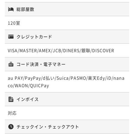
ポイント即利用で
最大5％OFF
ポイント即利用で
最大5％OFF
総部屋数
¥41,000~
¥ 38,950 ~
¥39,400~
2名
【プール無料】サマープラン 個室ダイニング「MIRA
¥ 37,430 ~
120室
2名
I」～新しい和食スタイル～
クレジットカード
【タイムセール】《9/24～11/30秋限定》焼きたて浜
二食付き
現地決済可
事前決済可
IN 15:00 - 18:00 OUT10:00
【タイムセール】【季節にあわせてグルメフェア開
焼き＆オータムスイーツ★バイキング付
ポイント即利用で
最大5％OFF
VISA/MASTER/AMEX/JCB/DINERS/銀聯/DISCOVER
催】新たな「おいしい」を見つける、リゾートバイキ
¥46,200~
二食付き
現地決済可
事前決済可
IN 15:00 - 18:00 OUT10:00
ング
¥ 43,890 ~
二食付き
現地決済可
事前決済可
IN 15:00 - 18:00 OUT10:00
2名
ポイント即利用で
最大5％OFF
コード決済・電子マネー
ポイント即利用で
最大5％OFF
¥41,000~
¥ 38,950 ~
¥41,600~
2名
au PAY/PayPay/d払い/Suica/PASMO/楽天Edy/iD/nana
☆新オープン記念プラン☆ 個室ダイニング「MIRA
¥ 39,520 ~
2名
co/WAON/QUICPay
I」～千葉県の匠が手掛ける、新しい和食スタイル～
【プール無料】サマープラン 大人気ディナーバイキ
二食付き
現地決済可
事前決済可
IN 15:00 - 18:00 OUT10:00
インボイス
【タイムセール】《9/24～11/30秋限定》焼きたて浜
ング付き
ポイント即利用で
最大5％OFF
焼き＆オータムスイーツ★バイキング付
対応
¥50,446~
二食付き
現地決済可
事前決済可
IN 15:00 - 18:00 OUT10:00
¥ 47,923 ~
二食付き
現地決済可
事前決済可
IN 15:00 - 18:00 OUT10:00
2名
ポイント即利用で
最大5％OFF
チェックイン・チェックアウト
ポイント即利用で
最大5％OFF
¥41,800~