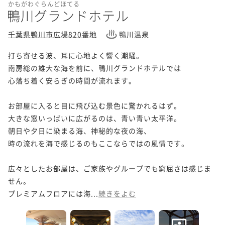
かもがわぐらんどほてる
鴨川グランドホテル
千葉県鴨川市広場820番地
鴨川温泉
打ち寄せる波、耳に心地よく響く潮騒。

南房総の雄大な海を前に、鴨川グランドホテルでは

心落ち着く安らぎの時間が流れます。

お部屋に入ると目に飛び込む景色に驚かれるはず。

大きな窓いっぱいに広がるのは、青い青い太平洋。

朝日や夕日に染まる海、神秘的な夜の海、

時の流れを海で感じるのもここならではの風情です。

広々としたお部屋は、ご家族やグループでも窮屈さは感じま
せん。

プレミアムフロアには海...
続きをよむ