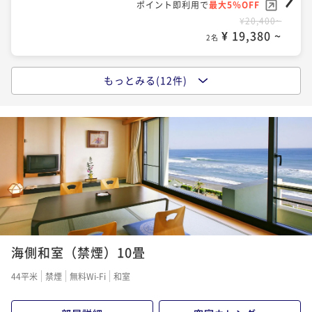
ポイント即利用で
最大5％OFF
¥20,400~
¥ 19,380 ~
2名
もっとみる(12件)
《気軽に温泉旅行》 １泊朝食付きプラン
朝食付き
現地決済可
事前決済可
IN 15:00 - 22:00 OUT10:00
ポイント即利用で
最大5％OFF
¥24,800~
¥ 23,560 ~
2名
【プール無料】サマープラン 気軽にステイ！朝食付
き！
海側和室（禁煙）10畳
朝食付き
現地決済可
事前決済可
IN 15:00 - 22:00 OUT10:00
ポイント即利用で
最大5％OFF
44平米
禁煙
無料Wi-Fi
和室
¥25,600~
¥ 24,320 ~
2名