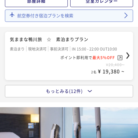
部屋詳細
空室カレンダー
航空券付き宿泊プランを検索
【早期割60】でお得にステイ 彩り豊かな豪華和洋メ
ニューのバイキング
二食付き
事前決済可
IN 15:00 - 18:00 OUT10:00
気ままな鴨川旅 ☆ 素泊まりプラン
ポイント即利用で
最大5％OFF
素泊まり
現地決済可
事前決済可
IN 15:00 - 22:00 OUT10:00
¥35,900~
¥ 34,105 ~
ポイント即利用で
最大5％OFF
2名
¥20,400~
¥ 19,380 ~
2名
【早期割45】でお得にステイ 彩り豊かな豪華和洋メ
ニューのバイキング
もっとみる(12件)
《気軽に温泉旅行》 １泊朝食付きプラン
二食付き
事前決済可
IN 15:00 - 18:00 OUT10:00
朝食付き
現地決済可
事前決済可
IN 15:00 - 22:00 OUT10:00
ポイント即利用で
最大5％OFF
ポイント即利用で
最大5％OFF
¥37,000~
¥ 35,150 ~
¥24,800~
2名
¥ 23,560 ~
2名