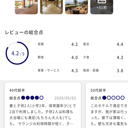
+51枚
レビューの総合点
4.2
4.4
部屋
風呂
4.2
5
/
4.0
4.3
朝食
夕食
4.3
3.8
接客・サービス
施設・設備
40代前半
50代前半
総合点
2026/05/02
総合点
妻と子供2人(小学2年、保育園年少)とで
このホテルで満足でき
2泊で利用しました。子供2人は料理も
ますが、我が家は行っ
大浴場にも満足(もちろん大人も)でし
った。廊下は薄暗く、
た。 ラウンジの利用時間が短く、夕食
た。壁も天井も電気も