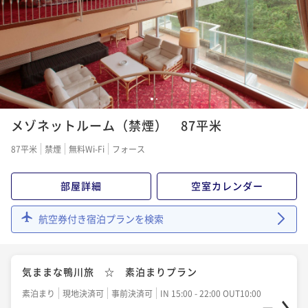
1
2
メゾネットルーム（禁煙） 87平米
87平米
禁煙
無料Wi-Fi
フォース
部屋詳細
空室カレンダー
航空券付き宿泊プランを検索
気ままな鴨川旅 ☆ 素泊まりプラン
素泊まり
現地決済可
事前決済可
IN 15:00 - 22:00 OUT10:00