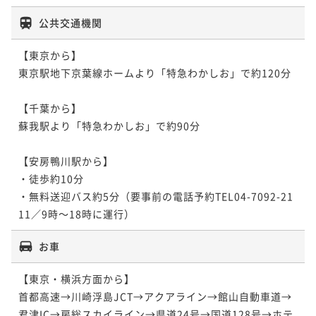
公共交通機関
【東京から】

東京駅地下京葉線ホームより「特急わかしお」で約120分

【千葉から】

蘇我駅より「特急わかしお」で約90分

【安房鴨川駅から】

・徒歩約10分

・無料送迎バス約5分（要事前の電話予約TEL04-7092-21
11／9時～18時に運行）
お車
【東京・横浜方面から】

首都高速→川崎浮島JCT→アクアライン→館山自動車道→
君津IC→房総スカイライン→県道24号→国道128号→ホテ