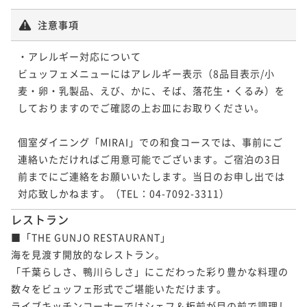
注意事項
・アレルギー対応について

ビュッフェメニューにはアレルギー表示（8品目表示/小
麦・卵・乳製品、えび、かに、そば、落花生・くるみ）を
しておりますのでご確認の上お皿にお取りください。

個室ダイニング「MIRAI」での和食コースでは、事前にご
連絡いただければご用意可能でございます。ご宿泊の3日
前までにご連絡をお願いいたします。当日のお申し出では
対応致しかねます。（TEL：04-7092-3311）
レストラン
■「THE GUNJO RESTAURANT」

海を見渡す開放的なレストラン。

「千葉らしさ、鴨川らしさ」にこだわった彩り豊かな料理の
数々をビュッフェ形式でご堪能いただけます。

ライブキッチンコーナーではシェフ＆板前が目の前で調理し