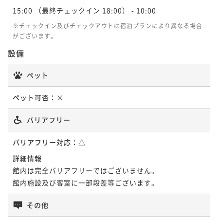
¥ 39,710 ~
¥41,600~
2名
15:00
（最終チェックイン 18:00）
- 10:00
新メニュー 特選食材「饗宴会席」～個室ダイニング
¥ 39,520 ~
2名
MIRAIスペシャリティ～
※チェックイン及びチェックアウトは宿泊プランにより異なる場合
がございます。
【季節にあわせてグルメフェア開催】新たな「おいし
二食付き
現地決済可
事前決済可
IN 15:00 - 18:00 OUT10:00
【プール無料】サマープラン 大人気ディナーバイキ
い」を見つける、彩り豊かなリゾートバイキング
設備
ポイント即利用で
最大5％OFF
ング付き
¥97,000~
二食付き
現地決済可
事前決済可
IN 15:00 - 18:00 OUT10:00
¥ 92,150 ~
ペット
二食付き
現地決済可
事前決済可
IN 15:00 - 18:00 OUT10:00
2名
ポイント即利用で
最大5％OFF
ポイント即利用で
最大5％OFF
¥45,556~
ペット可否：
×
¥ 43,278 ~
¥43,600~
2名
¥ 41,420 ~
2名
バリアフリー
【プール無料】サマープラン 個室ダイニング「MIRA
バリアフリー対応：
△
【季節にあわせてグルメフェア開催】新たな「おいし
I」～新しい和食スタイル～
詳細情報
い」を見つける、彩り豊かなリゾートバイキング
二食付き
現地決済可
事前決済可
IN 15:00 - 18:00 OUT10:00
館内は完全バリアフリーではございません。

二食付き
現地決済可
事前決済可
IN 15:00 - 18:00 OUT10:00
ポイント即利用で
最大5％OFF
館内施設及び客室に一部段差等ございます。
ポイント即利用で
最大5％OFF
¥46,200~
¥ 43,890 ~
¥46,224~
2名
その他
¥ 43,912 ~
2名