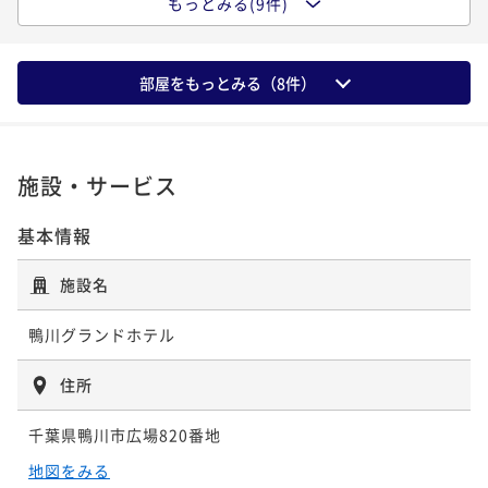
もっとみる(9件)
《気軽に温泉旅行》 １泊朝食付きプラン
¥41,000~
二食付き
事前決済可
IN 15:00 - 18:00 OUT10:00
¥ 38,950 ~
朝食付き
現地決済可
事前決済可
IN 15:00 - 22:00 OUT10:00
2名
ポイント即利用で
最大5％OFF
☆新オープン記念プラン☆ 個室ダイニング「MIRA
ポイント即利用で
最大5％OFF
¥38,800~
部屋をもっとみる（
8
件）
I」～千葉県の匠が手掛ける、新しい和食スタイル～
¥ 36,860 ~
¥27,200~
2名
【プール無料】サマープラン 大人気ディナーバイキ
¥ 25,840 ~
二食付き
現地決済可
事前決済可
IN 15:00 - 18:00 OUT10:00
2名
ング付き
ポイント即利用で
最大5％OFF
施設・サービス
【タイムセール】【季節にあわせてグルメフェア開
¥48,446~
二食付き
現地決済可
事前決済可
IN 15:00 - 18:00 OUT10:00
¥ 46,023 ~
【早期割60】でお得にステイ 彩り豊かな豪華和洋メ
催】新たな「おいしい」を見つける、リゾートバイキ
2名
ポイント即利用で
最大5％OFF
基本情報
ニューのバイキング
ング
¥41,800~
二食付き
現地決済可
事前決済可
IN 15:00 - 18:00 OUT10:00
¥ 39,710 ~
二食付き
事前決済可
IN 15:00 - 18:00 OUT10:00
2名
ポイント即利用で
最大5％OFF
新メニュー 特選食材「饗宴会席」～個室ダイニング
施設名
ポイント即利用で
最大5％OFF
¥41,000~
MIRAIスペシャリティ～
¥ 38,950 ~
¥38,300~
2名
鴨川グランドホテル
【季節にあわせてグルメフェア開催】新たな「おいし
¥ 36,385 ~
二食付き
現地決済可
事前決済可
IN 15:00 - 18:00 OUT10:00
2名
い」を見つける、彩り豊かなリゾートバイキング
ポイント即利用で
最大5％OFF
住所
【未就学児の添い寝無料】ファミリープラン 彩り豊
¥95,200~
二食付き
現地決済可
事前決済可
IN 15:00 - 18:00 OUT10:00
¥ 90,440 ~
【早期割45】でお得にステイ 彩り豊かな豪華和洋メ
かな和洋メニューのバイキング
2名
千葉県鴨川市広場820番地
ポイント即利用で
最大5％OFF
ニューのバイキング
¥45,556~
二食付き
現地決済可
事前決済可
IN 15:00 - 18:00 OUT10:00
地図をみる
¥ 43,278 ~
二食付き
事前決済可
IN 15:00 - 18:00 OUT10:00
2名