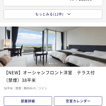
ニューのバイキング
ング
二食付き
現地決済可
事前決済可
IN 15:00 - 18:00 OUT10:00
二食付き
事前決済可
IN 15:00 - 18:00 OUT10:00
ポイント即利用で
最大5％OFF
もっとみる(12件)
《気軽に温泉旅行》 １泊朝食付きプラン
ポイント即利用で
最大5％OFF
¥39,200~
¥ 37,240 ~
¥37,000~
朝食付き
現地決済可
事前決済可
IN 15:00 - 22:00 OUT10:00
2名
¥ 35,150 ~
2名
ポイント即利用で
最大5％OFF
¥26,600~
【プール無料】サマープラン 大人気ディナーバイキ
¥ 25,270 ~
2名
【タイムセール】《9/24～11/30秋限定》焼きたて浜
ング付き
焼き＆オータムスイーツ★バイキング付
二食付き
現地決済可
事前決済可
IN 15:00 - 18:00 OUT10:00
【プール無料】サマープラン 気軽にステイ！朝食付
二食付き
現地決済可
事前決済可
IN 15:00 - 18:00 OUT10:00
ポイント即利用で
最大5％OFF
き！
1
2
3
4
5
6
ポイント即利用で
最大5％OFF
¥40,000~
¥ 38,000 ~
¥39,200~
【NEW】オーシャンフロント洋室 テラス付
朝食付き
現地決済可
事前決済可
IN 15:00 - 22:00 OUT10:00
2名
¥ 37,240 ~
2名
ポイント即利用で
最大5％OFF
（禁煙）38平米
¥27,400~
【季節にあわせてグルメフェア開催】新たな「おいし
¥ 26,030 ~
38平米
禁煙
無料Wi-Fi
ツイン
2名
【タイムセール】【季節にあわせてグルメフェア開
い」を見つける、彩り豊かなリゾートバイキング
催】新たな「おいしい」を見つける、リゾートバイキ
部屋詳細
空室カレンダー
二食付き
現地決済可
事前決済可
IN 15:00 - 18:00 OUT10:00
ング
【早期割60】でお得にステイ 彩り豊かな豪華和洋メ