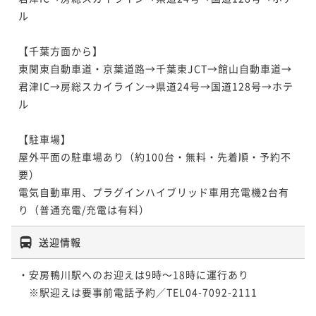
ル

【千葉方面から】

東関東自動車道・京葉道路→千葉東JCT→館山自動車道→
君津IC→房総スカイライン→県道24号→国道128号→ホテ
ル

【駐車場】

屋外平面の駐車場あり（約100台・無料・先着順・予約不
要）

電気自動車用、プラグインハイブリッド車用充電機2台有
送迎情報
・安房鴨川駅へのお迎えは9時～18時に運行あり

　※駅迎えは要事前電話予約／TEL04-7092-2111
