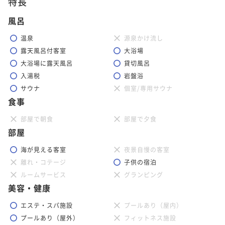
特長
風呂
温泉
源泉かけ流し
露天風呂付客室
大浴場
大浴場に露天風呂
貸切風呂
入湯税
岩盤浴
サウナ
個室/専用サウナ
食事
部屋で朝食
部屋で夕食
部屋
海が見える客室
夜景自慢の客室
離れ・コテージ
子供の宿泊
ルームサービス
グランピング
美容・健康
エステ・スパ施設
プールあり（屋内）
プールあり（屋外）
フィットネス施設