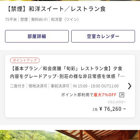
【禁煙】和洋スイート／レストラン食
75平米
禁煙
無料Wi-Fi
和洋室（ツイン）
部屋詳細
空室カレンダー
ポイントアップ
【基本プラン／和会席膳「旬彩」レストラン食】夕食
内容をグレードアップ･別荘の様な非日常感を体感「和
洋スイート」
二食付き
現地決済可
事前決済可
IN 15:00 - 18:00 OUT11:00
ポイント即利用で
最大7％OFF
¥82,000~
¥ 76,260 ~
2名