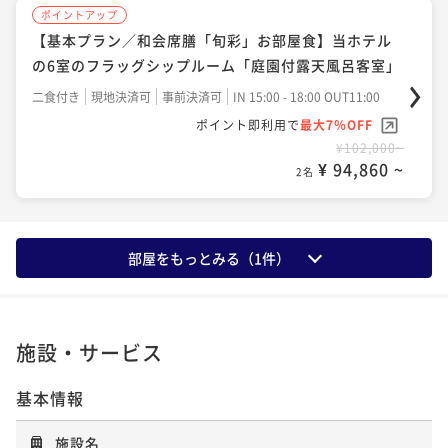
ポイントアップ
【基本プラン／和会席膳「旬彩」お部屋食】当ホテル
の6室のフラッグシップルーム「庭園付露天風呂客室」
二食付き
現地決済可
事前決済可
IN 15:00 - 18:00 OUT11:00
ポイント即利用で
最大7％OFF
¥102,000~
¥ 94,860 ~
2名
部屋をもっとみる（
1
件）
施設・サービス
基本情報
施設名