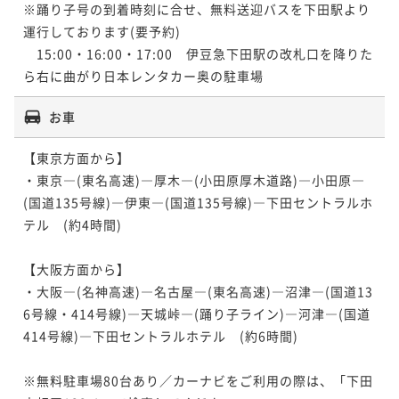
※踊り子号の到着時刻に合せ、無料送迎バスを下田駅より
運行しております(要予約)

　15:00・16:00・17:00　伊豆急下田駅の改札口を降りた
ら右に曲がり日本レンタカー奥の駐車場
お車
【東京方面から】

・東京―(東名高速)―厚木―(小田原厚木道路)―小田原―
(国道135号線)―伊東―(国道135号線)―下田セントラルホ
テル　(約4時間)

【大阪方面から】

・大阪―(名神高速)―名古屋―(東名高速)―沼津―(国道13
6号線・414号線)―天城峠―(踊り子ライン)―河津―(国道
414号線)―下田セントラルホテル　(約6時間)

※無料駐車場80台あり／カーナビをご利用の際は、「下田