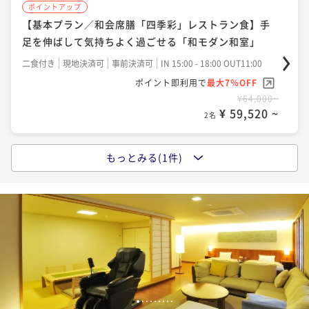
ポイントアップ
【基本プラン／和会席膳「四季彩」レストラン食】手
足を伸ばして気持ちよく過ごせる「和モダン和室」
二食付き
現地決済可
事前決済可
IN 15:00 - 18:00 OUT11:00
ポイント即利用で
最大7％OFF
¥64,000~
¥ 59,520 ~
2名
もっとみる(1件)
ポイントアップ
【基本プラン／和会席膳「旬彩」レストラン食】夕食
内容をグレードアップ･手足を伸ばして気持ちよく過ご
せる「和モダン和室」
二食付き
現地決済可
事前決済可
IN 15:00 - 18:00 OUT11:00
ポイント即利用で
最大7％OFF
¥74,000~
¥ 68,820 ~
2名
1
2
3
4
5
6
7
8
9