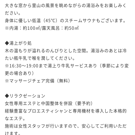
大きな窓から里山の風景を眺めながらの湯浴みをお楽しみく
ださい。

身体に優しい低温（45℃）のスチームサウナもございます。

※内湯：約100㎡/露天風呂：約50㎡

◆湯上がり処

木の温もりが溢れるのんびりとした空間。湯浴みのあとは冷
たい瓶牛乳で喉を潤してください。

※16:30～19:00まで湯上り牛乳サービスあり（季節により変
更の場合あり）

※マッサージチェア完備（無料）

◆リラクゼーション

女性専用エステと中国整体を併設（要予約）

経験豊富なプロエスティシャンと専用機材を導入した本格的
なエステ。

施術は女性スタッフが行いますので、安心してご利用いただ
けます。
