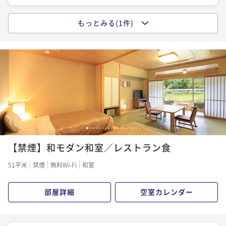
もっとみる(1件)
ポイントアップ
【基本プラン／和会席膳「旬彩」レストラン食】夕食
内容をグレードアップ･機能性と清潔感をコンパクトに
まとめた「ツインルーム」
二食付き
現地決済可
事前決済可
IN 15:00 - 18:00 OUT11:00
ポイント即利用で
最大7％OFF
¥74,000~
¥ 68,820 ~
2名
1
2
3
4
5
6
7
8
9
10
11
12
13
14
15
16
17
18
【禁煙】和モダン和室／レストラン食
51平米
禁煙
無料Wi-Fi
和室
部屋詳細
空室カレンダー