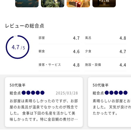
レビューの総合点
4.7
4.8
部屋
風呂
4.7
5
/
4.6
4.7
朝食
夕食
4.8
4.4
接客・サービス
施設・設備
50代後半
50代後半
総合点
2025/03/28
総合点
お部屋は素晴らしかったのですが、お部
素晴らしいお部屋とお
屋のお風呂が温泉でなかったのが残念で
ました。 天気が良け
した。 食事は下田の名産を活かして美
たかったです。
味しかったです。特に金目鯛の煮付けと
下田のお米で炊いたご飯最高でした。