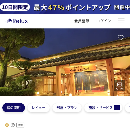
会員登録
ログイン
51
枚
1
2
3
4
5
宿の説明
レビュー
部屋・プラン
施設・サービス
旅館