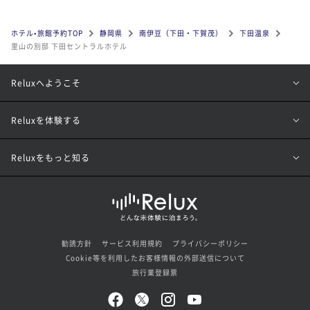
ホテル•旅館予約TOP
静岡県
南伊豆（下田・下賀茂）
下田温泉
里山の別邸 下田セントラルホテル
Reluxへようこそ
Reluxを体験する
Reluxをもっと知る
勧誘方針
サービス利用規約
プライバシーポリシー
Cookie等を利用したお客様情報の外部送信について
旅行業登録票