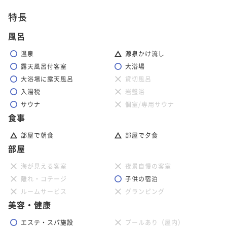
特長
風呂
温泉
源泉かけ流し
露天風呂付客室
大浴場
大浴場に露天風呂
貸切風呂
入湯税
岩盤浴
サウナ
個室/専用サウナ
食事
部屋で朝食
部屋で夕食
部屋
海が見える客室
夜景自慢の客室
離れ・コテージ
子供の宿泊
ルームサービス
グランピング
美容・健康
エステ・スパ施設
プールあり（屋内）