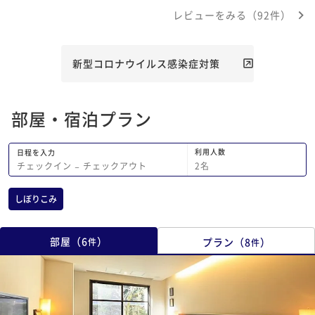
レビューをみる（92件）
新型コロナウイルス感染症対策
部屋・宿泊プラン
利用人数
日程を入力
2
名
チェックイン
−
チェックアウト
しぼりこみ
部屋
（
6
）
プラン
（
8
）
件
件