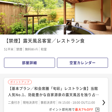
1
2
3
4
5
6
7
8
9
10
11
12
13
14
15
16
17
18
19
20
21
22
23
24
【禁煙】露天風呂客室／レストラン食
51平米
禁煙
無料Wi-Fi
和室
部屋詳細
空室カレンダー
ポイントアップ
【基本プラン／和会席膳「旬彩」レストラン食】当館
人気No.1、効能豊かな自家源泉の露天風呂を独り占め
「露天風呂付客室」
二食付き
現地決済可
事前決済可
IN 15:00 - 18:00 OUT11:00
ポイント即利用で
最大7％OFF