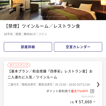
1
2
3
4
5
6
7
8
9
10
11
12
13
14
15
16
17
【禁煙】ツインルーム／レストラン食
38平米
禁煙
無料Wi-Fi
ツイン
部屋詳細
空室カレンダー
ポイントアップ
【基本プラン／和会席膳「四季彩」レストラン食】お
二人連れに人気／ツインルーム
二食付き
現地決済可
事前決済可
IN 15:00 - 18:00 OUT11:00
ポイント即利用で
最大7％OFF
¥62,000~
¥ 57,660 ~
2名