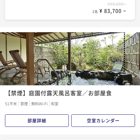
¥90,000~
¥ 83,700 ~
2名
1
2
3
4
5
6
7
8
9
10
11
12
13
14
15
16
17
18
19
20
21
22
23
24
25
26
27
28
29
30
31
32
33
34
【禁煙】庭園付露天風呂客室／お部屋食
51平米
禁煙
無料Wi-Fi
和室
部屋詳細
空室カレンダー