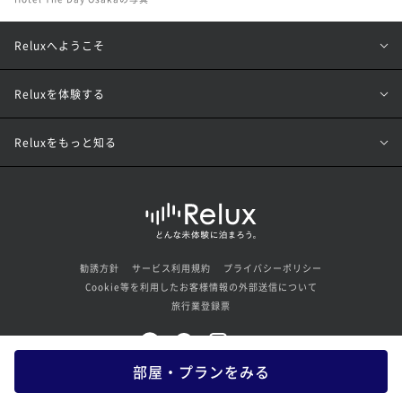
Reluxへようこそ
Reluxを体験する
Reluxをもっと知る
勧誘方針
サービス利用規約
プライバシーポリシー
Cookie等を利用したお客様情報の外部送信について
旅行業登録票
部屋・プランをみる
© Loco Partners Inc. All rights reserved.