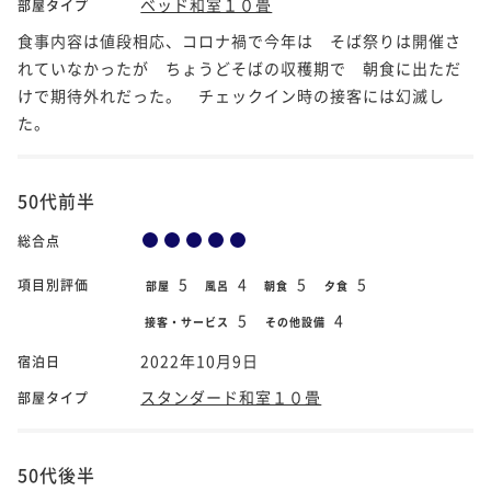
ベッド和室１０畳
部屋タイプ
食事内容は値段相応、コロナ禍で今年は そば祭りは開催さ
れていなかったが ちょうどそばの収穫期で 朝食に出ただ
けで期待外れだった。 チェックイン時の接客には幻滅し
た。
50代前半
総合点
5
4
5
5
項目別評価
部屋
風呂
朝食
夕食
5
4
接客・サービス
その他設備
2022年10月9日
宿泊日
スタンダード和室１０畳
部屋タイプ
50代後半