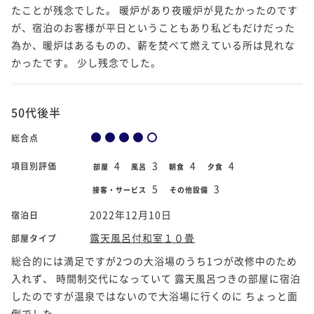
たことが残念でした。 暖炉があり夜暖炉が見たかったのです
が、宿泊のお客様が平日ということもあり私どもだけだった
為か、暖炉はあるものの、薪を焚べて燃えている所は見れな
かったです。 少し残念でした。
50代後半
総合点
4
3
4
4
項目別評価
部屋
風呂
朝食
夕食
5
3
接客・サービス
その他設備
2022年12月10日
宿泊日
露天風呂付和室１０畳
部屋タイプ
総合的には満足ですが2つの大浴場のうち1つが改修中のため
入れず、 時間制交代になっていて 露天風呂つきの部屋に宿泊
したのですが温泉ではないので大浴場に行くのに ちょっと面
倒でした