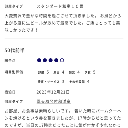
スタンダード和室１０畳
部屋タイプ
大変贅沢で豊かな時間を過ごさせて頂きました。 お風呂から
上がる度に生ビールが飲めて最高でした。ご飯もとっても美
味しかったです！
50代前半
総合点
5
4
4
5
項目別評価
部屋
風呂
朝食
夕食
3
4
接客・サービス
その他設備
2023年12月21日
宿泊日
露天風呂付和洋室
部屋タイプ
お部屋、お食事は素晴らしいです。 着いた時にバームクーヘ
ンを焼けるという券を頂きましたが、17時からだと思ってた
のですが、当日の17時迄だったことに気が付かずやれなかっ