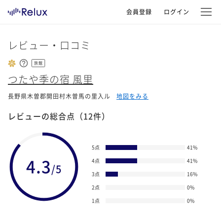
会員登録
ログイン
レビュー・口コミ
旅館
つたや季の宿 風里
長野県木曽郡開田村木曽馬の里入ル
地図をみる
レビューの総合点
（12件）
5点
41
%
4.3
4点
41
%
/5
3点
16
%
2点
0
%
1点
0
%