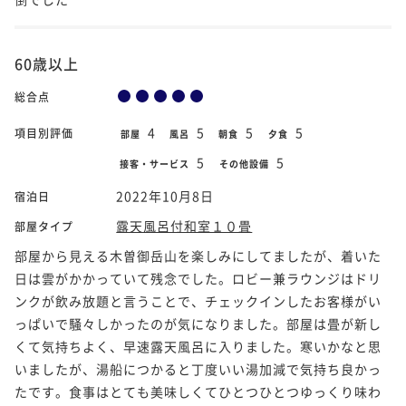
60歳以上
総合点
4
5
5
5
項目別評価
部屋
風呂
朝食
夕食
5
5
接客・サービス
その他設備
2022年10月8日
宿泊日
露天風呂付和室１０畳
部屋タイプ
部屋から見える木曽御岳山を楽しみにしてましたが、着いた
日は雲がかかっていて残念でした。ロビー兼ラウンジはドリ
ンクが飲み放題と言うことで、チェックインしたお客様がい
っぱいで騒々しかったのが気になりました。部屋は畳が新し
くて気持ちよく、早速露天風呂に入りました。寒いかなと思
いましたが、湯船につかると丁度いい湯加減で気持ち良かっ
たです。食事はとても美味しくてひとつひとつゆっくり味わ