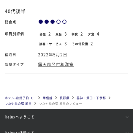
40代後半
総合点
2
3
2
4
項目別評価
部屋
風呂
朝食
夕食
3
2
接客・サービス
その他設備
2022年5月2日
宿泊日
露天風呂付和洋室
部屋タイプ
ホテル•旅館予約TOP
甲信越
長野県
昼神・飯田・下伊那
つたや季の宿 風里
つたや季の宿 風里のレビュー
Reluxへようこそ
Reluxを体験する