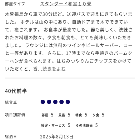
スタンダード和室１０畳
部屋タイプ
木曽福島から車で30分ほど。送迎バスで迎えにきてもらいま
した。 ホテルは山の中にあり、自動ドアまで木でできてい
て、癒されます。 お食事が最高でした。器も美しく、洗練さ
れたお料理の数々。夕食も朝食も、とても美味しくいただき
ました。 ラウンジには無料のワインやビールサーバー、コー
ヒー等があります。さらに、17時までなら手焼きのバームク
ーヘンが食べられます。はちみつやりんごチップスをかけて
いただくと、香...
続きをよむ
40代前半
総合点
5
5
5
5
項目別評価
部屋
風呂
朝食
夕食
5
5
接客・サービス
その他設備
2025年8月13日
宿泊日