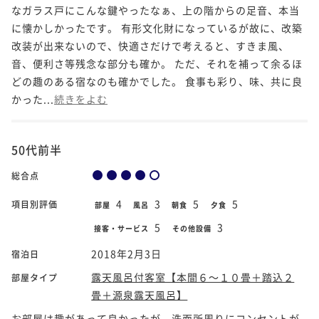
なガラス戸にこんな鍵やったなぁ、上の階からの足音、本当
に懐かしかったです。 有形文化財になっているが故に、改築
改装が出来ないので、快適さだけで考えると、すきま風、
音、便利さ等残念な部分も確か。 ただ、それを補って余るほ
どの趣のある宿なのも確かでした。 食事も彩り、味、共に良
かった...
続きをよむ
50代前半
総合点
4
3
5
5
項目別評価
部屋
風呂
朝食
夕食
5
3
接客・サービス
その他設備
2018年2月3日
宿泊日
露天風呂付客室【本間６～１０畳＋踏込２
部屋タイプ
畳＋源泉露天風呂】
お部屋は趣があって良かったが、洗面所周りにコンセントが