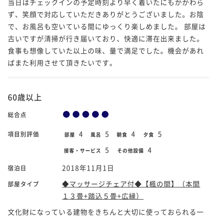
当日はチェックインの予定時刻より早く着いたにもかかわら
ず、笑顔で対応していただきありがとうございました。お陰
で、お風呂も空いている間にゆっくり楽しめました。 部屋は
古いですが清掃が行き届いており、快適に滞在出来ました。
食事も想像していた以上の味、量で満足でした。機会があれ
ばまた利用させて頂きたいです。
60歳以上
総合点
4
5
4
5
項目別評価
部屋
風呂
朝食
夕食
5
4
接客・サービス
その他設備
2018年11月1日
宿泊日
◆マッサージチェア付◆【楓の間】（本間
部屋タイプ
１３畳+踏込５畳+広縁）
文化財になっている建物をきちんと大切に使っておられる一