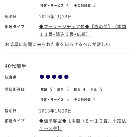
4
3
接客・サービス
その他設備
2019年1月22日
宿泊日
◆マッサージチェア付◆【楓の間】（本間
部屋タイプ
１３畳+踏込５畳+広縁）
お部屋に訪問に来られた事を知らせるベルが欲しい
40代前半
総合点
5
5
4
5
項目別評価
部屋
風呂
朝食
夕食
5
4
接客・サービス
その他設備
2019年1月20日
宿泊日
◆標準客室◆【本間（８～１０畳）＋踏込
部屋タイプ
２～３畳】