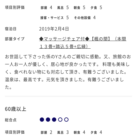
4
5
5
5
項目別評価
部屋
風呂
朝食
夕食
5
4
接客・サービス
その他設備
2019年2月4日
宿泊日
◆マッサージチェア付◆【楓の間】（本間
部屋タイプ
１３畳+踏込５畳+広縁）
お世話して下さった係のYさんのご親切に感動。又、旅館のお
一人お一人が優しく、居心地が良かったです。 料理も美味し
く、食べれない物にも対応して頂き、有難うございました。
温泉は、最高です。元気を頂きました。有難うございまし
た。
60歳以上
総合点
2
3
4
4
項目別評価
部屋
風呂
朝食
夕食