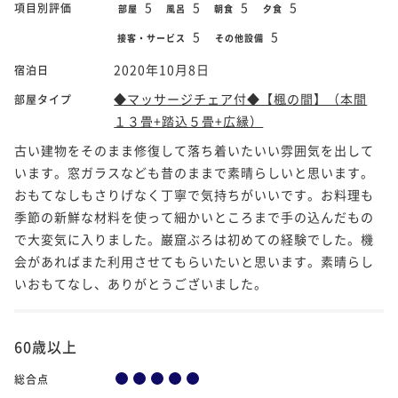
5
5
5
5
項目別評価
部屋
風呂
朝食
夕食
5
5
接客・サービス
その他設備
2020年10月8日
宿泊日
◆マッサージチェア付◆【楓の間】（本間
部屋タイプ
１３畳+踏込５畳+広縁）
古い建物をそのまま修復して落ち着いたいい雰囲気を出して
います。窓ガラスなども昔のままで素晴らしいと思います。
おもてなしもさりげなく丁寧で気持ちがいいです。お料理も
季節の新鮮な材料を使って細かいところまで手の込んだもの
で大変気に入りました。巌窟ぶろは初めての経験でした。機
会があればまた利用させてもらいたいと思います。素晴らし
いおもてなし、ありがとうございました。
60歳以上
総合点