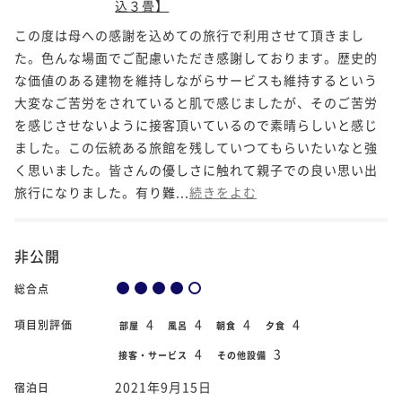
込３畳】
この度は母への感謝を込めての旅行で利用させて頂きまし
た。色んな場面でご配慮いただき感謝しております。歴史的
な価値のある建物を維持しながらサービスも維持するという
大変なご苦労をされていると肌で感じましたが、そのご苦労
を感じさせないように接客頂いているので素晴らしいと感じ
ました。この伝統ある旅館を残していつてもらいたいなと強
く思いました。皆さんの優しさに触れて親子での良い思い出
旅行になりました。有り難...
続きをよむ
非公開
総合点
4
4
4
4
項目別評価
部屋
風呂
朝食
夕食
4
3
接客・サービス
その他設備
2021年9月15日
宿泊日