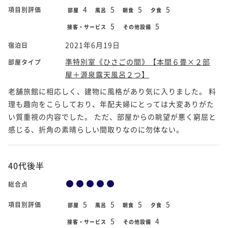
4
5
5
5
項目別評価
部屋
風呂
朝食
夕食
5
5
接客・サービス
その他設備
2021年6月19日
宿泊日
準特別室《ひさごの間》【本間６畳×２部
部屋タイプ
屋＋源泉露天風呂２つ】
老舗旅館に相応しく、建物に風格があり気に入りました。 料
理も趣向をこらしており、年配夫婦にとっては大変ありがた
い質重視の内容でした。 ただ、部屋からの眺望が悪く窮屈と
感じる、折角の素晴らしい間取りなのに勿体ない。
40代後半
総合点
5
5
5
5
項目別評価
部屋
風呂
朝食
夕食
5
4
接客・サービス
その他設備