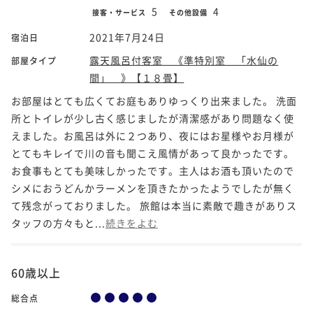
5
4
接客・サービス
その他設備
2021年7月24日
宿泊日
露天風呂付客室 《準特別室 「水仙の
部屋タイプ
間」 》【１８畳】
お部屋はとても広くてお庭もありゆっくり出来ました。 洗面
所とトイレが少し古く感じましたが清潔感があり問題なく使
えました。お風呂は外に２つあり、夜にはお星様やお月様が
とてもキレイで川の音も聞こえ風情があって良かったです。
お食事もとても美味しかったです。主人はお酒も頂いたので
シメにおうどんかラーメンを頂きたかったようでしたが無く
て残念がっておりました。 旅館は本当に素敵で趣きがありス
タッフの方々もと...
続きをよむ
60歳以上
総合点