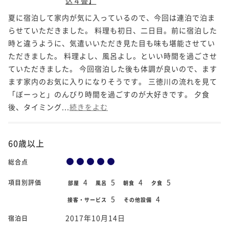
込４畳】
夏に宿泊して家内が気に入っているので、今回は連泊で泊ま
らせていただきました。 料理も初日、二日目。前に宿泊した
時と違うように、気遣いいただき見た目も味も堪能させてい
ただきました。 料理よし、風呂よし。といい時間を過ごさせ
ていただきました。 今回宿泊した後も体調が良いので、ます
ます家内のお気に入りになりそうです。 三徳川の流れを見て
「ぼーっと」のんびり時間を過ごすのが大好きです。 夕食
後、タイミング...
続きをよむ
60歳以上
総合点
4
5
4
5
項目別評価
部屋
風呂
朝食
夕食
5
4
接客・サービス
その他設備
2017年10月14日
宿泊日