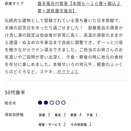
露天風呂付客室【本間６～１０畳＋踏込２
部屋タイプ
畳＋源泉露天風呂】
伝統的な建物として登録されている落ち着いた日本旅館で、
夫婦の記念日をゆったり過ごせました！ 部屋風呂の源泉か
け流し湯の設定は自由度が非常に高く、高温の源泉のままか
ら適温・ぬるめの半身浴まで自由に調整でき、ずーっと川音
を聞きながらラドン湯治できました。ご担当のお姉さんのお
気遣いやご説明が思い出深く、夕食・朝食の時に地元の食材
を存分に楽しめました。本格せいろの地元牛、朝食のふっく
らのどぐろなど、ステキ...
続きをよむ
50代後半
総合点
3
3
4
1
項目別評価
部屋
風呂
朝食
夕食
2
2
接客・サービス
その他設備