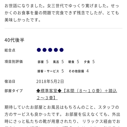
お世話になりました。女三世代でゆっくり寛げました。せっ
かくのお食事を量の問題で完食できず残念でしたが、とても
美味しかったです。
40代後半
総合点
5
5
5
5
項目別評価
部屋
風呂
朝食
夕食
5
4
接客・サービス
その他設備
2018年5月2日
宿泊日
◆標準客室◆【本間（８～１０畳）＋踏込
部屋タイプ
２～３畳】
期待していたお部屋とお風呂はもちろんのこと、スタッフの
方のサービスも良かったです。 お部屋を伝えなくても、外出
時にさっと私たちの靴が用意されたり、 リラックス経由でお