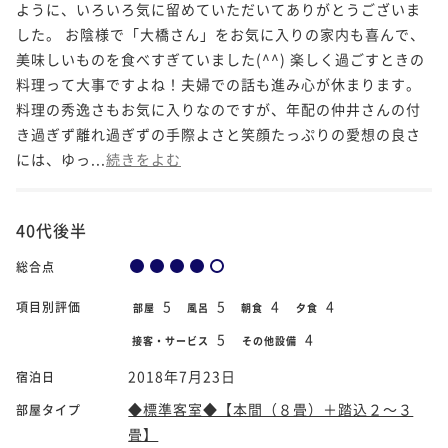
ように、いろいろ気に留めていただいてありがとうございま
した。 お陰様で「大橋さん」をお気に入りの家内も喜んで、
美味しいものを食べすぎていました(^^) 楽しく過ごすときの
料理って大事ですよね！夫婦での話も進み心が休まります。
料理の秀逸さもお気に入りなのですが、年配の仲井さんの付
き過ぎず離れ過ぎずの手際よさと笑顔たっぷりの愛想の良さ
には、ゆっ...
続きをよむ
40代後半
総合点
5
5
4
4
項目別評価
部屋
風呂
朝食
夕食
5
4
接客・サービス
その他設備
2018年7月23日
宿泊日
◆標準客室◆【本間（８畳）＋踏込２～３
部屋タイプ
畳】