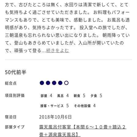
方で、古びたところは無く、水回りは清潔で新しくて、とて
も気持ちよく過ごさせていただきました。 お料理もパフォー
マンスもありで、とても美味で、感動しました。 お風呂も透
明感があり、気持ちよかったです。 投入堂への旅でしたが、
三朝温泉も忘れられない思い出になりました。 朝雨降ってい
て、登山もあきらめていましたが、入山所が開いていたの
で、頑張って登る...
続きをよむ
50代前半
総合点
4
4
5
5
項目別評価
部屋
風呂
朝食
夕食
5
4
接客・サービス
その他設備
2018年10月6日
宿泊日
露天風呂付客室【本間６～１０畳＋踏込２
部屋タイプ
畳＋源泉露天風呂】