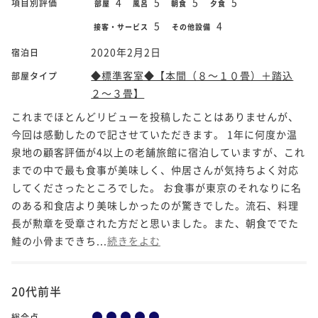
4
5
5
5
項目別評価
部屋
風呂
朝食
夕食
5
4
接客・サービス
その他設備
2020年2月2日
宿泊日
◆標準客室◆【本間（８～１０畳）＋踏込
部屋タイプ
２～３畳】
これまでほとんどリビューを投稿したことはありませんが、
今回は感動したので記させていただきます。 1年に何度か温
泉地の顧客評価が4以上の老舗旅館に宿泊していますが、これ
までの中で最も食事が美味しく、仲居さんが気持ちよく対応
してくださったところでした。 お食事が東京のそれなりに名
のある和食店より美味しかったのが驚きでした。流石、料理
長が勲章を受章された方だと思いました。また、朝食ででた
鮭の小骨まできち...
続きをよむ
20代前半
総合点