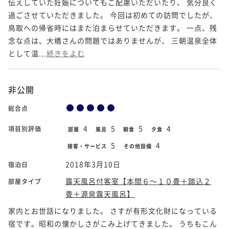
伝えしていた妊娠についてもご配慮いただいたり、 気分良く
過ごさせていただきました。 今回は初めての訪問でしたが、
鳥取への帰省時にはまた泊まらせていただきます。 一点、残
念な点は、大橋さんの問題ではありませんが、 三朝温泉全体
として温...
続きをよむ
非公開
総合点
4
5
5
4
項目別評価
部屋
風呂
朝食
夕食
5
4
接客・サービス
その他設備
2018年3月10日
宿泊日
露天風呂付客室【本間６～１０畳＋踏込２
部屋タイプ
畳＋源泉露天風呂】
家内とお世話になりました。 さすが有形文化財になっている
宿です。昭和の懐かしさがこみ上げてきました。 うちもこん