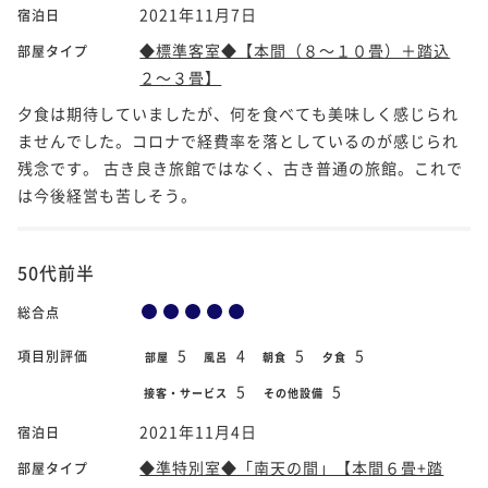
2021年11月7日
宿泊日
◆標準客室◆【本間（８～１０畳）＋踏込
部屋タイプ
２～３畳】
夕食は期待していましたが、何を食べても美味しく感じられ
ませんでした。コロナで経費率を落としているのが感じられ
残念です。 古き良き旅館ではなく、古き普通の旅館。これで
は今後経営も苦しそう。
50代前半
総合点
5
4
5
5
項目別評価
部屋
風呂
朝食
夕食
5
5
接客・サービス
その他設備
2021年11月4日
宿泊日
◆準特別室◆「南天の間」【本間６畳+踏
部屋タイプ