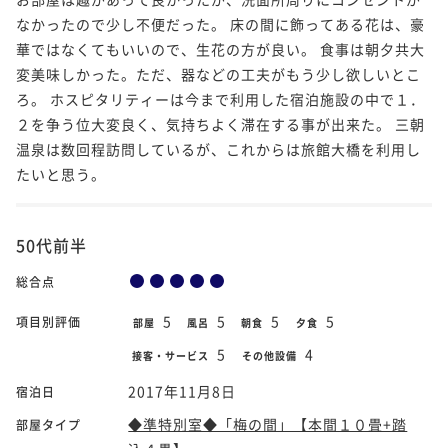
なかったので少し不便だった。 床の間に飾ってある花は、豪
華ではなくてもいいので、生花の方が良い。 食事は朝夕共大
変美味しかった。ただ、器などの工夫がもう少し欲しいとこ
ろ。 ホスピタリティーは今まで利用した宿泊施設の中で１．
２を争う位大変良く、気持ちよく滞在する事が出来た。 三朝
温泉は数回程訪問しているが、これからは旅館大橋を利用し
たいと思う。
50代前半
総合点
5
5
5
5
項目別評価
部屋
風呂
朝食
夕食
5
4
接客・サービス
その他設備
2017年11月8日
宿泊日
◆準特別室◆「梅の間」【本間１０畳+踏
部屋タイプ