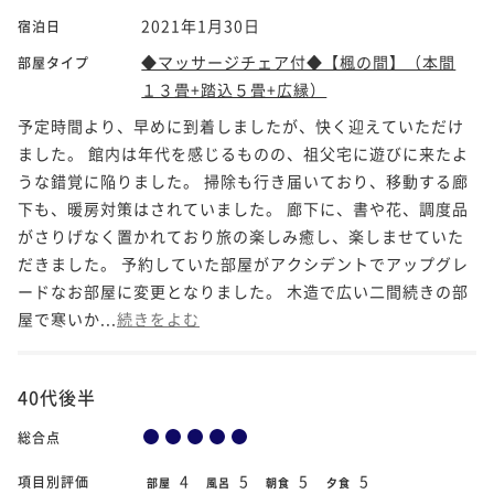
2021年1月30日
宿泊日
◆マッサージチェア付◆【楓の間】（本間
部屋タイプ
１３畳+踏込５畳+広縁）
予定時間より、早めに到着しましたが、快く迎えていただけ
ました。 館内は年代を感じるものの、祖父宅に遊びに来たよ
うな錯覚に陥りました。 掃除も行き届いており、移動する廊
下も、暖房対策はされていました。 廊下に、書や花、調度品
がさりげなく置かれており旅の楽しみ癒し、楽しませていた
だきました。 予約していた部屋がアクシデントでアップグレ
ードなお部屋に変更となりました。 木造で広い二間続きの部
屋で寒いか...
続きをよむ
40代後半
総合点
4
5
5
5
項目別評価
部屋
風呂
朝食
夕食