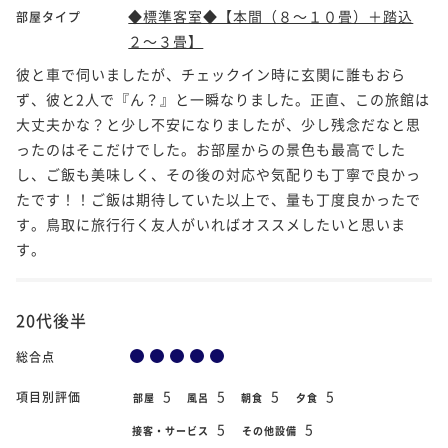
◆標準客室◆【本間（８～１０畳）＋踏込
部屋タイプ
２～３畳】
彼と車で伺いましたが、チェックイン時に玄関に誰もおら
ず、彼と2人で『ん？』と一瞬なりました。正直、この旅館は
大丈夫かな？と少し不安になりましたが、少し残念だなと思
ったのはそこだけでした。お部屋からの景色も最高でした
し、ご飯も美味しく、その後の対応や気配りも丁寧で良かっ
たです！！ご飯は期待していた以上で、量も丁度良かったで
す。鳥取に旅行行く友人がいればオススメしたいと思いま
す。
20代後半
総合点
5
5
5
5
項目別評価
部屋
風呂
朝食
夕食
5
5
接客・サービス
その他設備