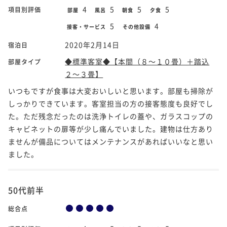
4
5
5
5
項目別評価
部屋
風呂
朝食
夕食
5
4
接客・サービス
その他設備
2020年2月14日
宿泊日
◆標準客室◆【本間（８～１０畳）＋踏込
部屋タイプ
２～３畳】
いつもですが食事は大変おいしいと思います。部屋も掃除が
しっかりできています。客室担当の方の接客態度も良好でし
た。ただ残念だったのは洗浄トイレの蓋や、ガラスコップの
キャビネットの扉等が少し痛んでいました。建物は仕方あり
ませんが備品についてはメンテナンスがあればいいなと思い
ました。
50代前半
総合点