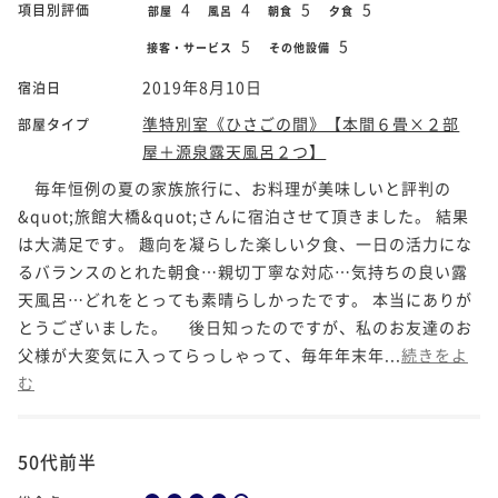
4
4
5
5
項目別評価
部屋
風呂
朝食
夕食
5
5
接客・サービス
その他設備
2019年8月10日
宿泊日
準特別室《ひさごの間》【本間６畳×２部
部屋タイプ
屋＋源泉露天風呂２つ】
毎年恒例の夏の家族旅行に、お料理が美味しいと評判の
&quot;旅館大橋&quot;さんに宿泊させて頂きました。 結果
は大満足です。 趣向を凝らした楽しい夕食、一日の活力にな
るバランスのとれた朝食…親切丁寧な対応…気持ちの良い露
天風呂…どれをとっても素晴らしかったです。 本当にありが
とうございました。 後日知ったのですが、私のお友達のお
父様が大変気に入ってらっしゃって、毎年年末年...
続きをよ
む
50代前半