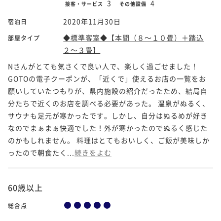
3
4
接客・サービス
その他設備
2020年11月30日
宿泊日
◆標準客室◆【本間（８～１０畳）＋踏込
部屋タイプ
２～３畳】
Nさんがとても気さくで良い人で、楽しく過ごせました！
GOTOの電子クーポンが、「近くで」使えるお店の一覧をお
願いしていたつもりが、県内施設の紹介だったため、結局自
分たちで近くのお店を調べる必要があった。 温泉がぬるく、
サウナも足元が寒かったです。しかし、自分はぬるめが好き
なのでまぁまぁ快適でした！外が寒かったのでぬるく感じた
のかもしれません。 料理はとてもおいしく、ご飯が美味しか
ったので朝食たく...
続きをよむ
60歳以上
総合点