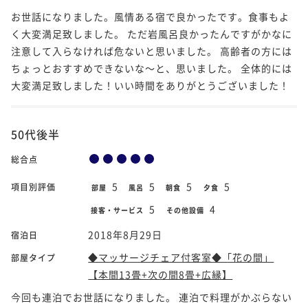
お世話になりました。風情ある宿で良かったです。食事もよ
く大変満足致しました。 ただ岩風呂良かったんですがかなに
注意して入らなければ危ないと思いました。 高齢者の方には
ちょっとおすすめできないな～と、思いました。 全体的には
大変満足致しました！いい時間をありがとうございました！
50代後半
総合点
5
5
5
5
項目別評価
部屋
風呂
朝食
夕食
5
4
接客・サービス
その他設備
2018年8月29日
宿泊日
◆マッサージチェア付客室◆「花の間」
部屋タイプ
【本間13畳+次の間8畳+広縁】
今回も連泊でお世話になりました。 連泊で料理がかぶらない