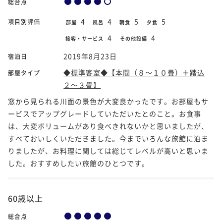
総合点
4
4
5
5
項目別評価
部屋
風呂
朝食
夕食
4
4
接客・サービス
その他設備
2019年8月23日
宿泊日
◆標準客室◆【本間（８～１０畳）＋踏込
部屋タイプ
２～３畳】
窓から見られる川面の景色が大変良かったです。お部屋もサ
ービスでアップグレードしていただいたとのこと。お食事
は、大変ボリュームがあり食べきれないかと思いましたが、
すべておいしくいただきました。今までいろんな旅館に泊ま
りましたが、お料理に関しては総じてレベルが高いと思いま
した。おすすめしたい旅館のひとつです。
60歳以上
総合点