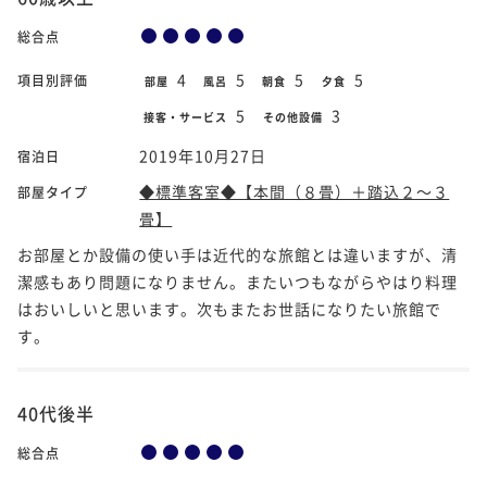
総合点
4
5
5
5
項目別評価
部屋
風呂
朝食
夕食
5
3
接客・サービス
その他設備
2019年10月27日
宿泊日
◆標準客室◆【本間（８畳）＋踏込２～３
部屋タイプ
畳】
お部屋とか設備の使い手は近代的な旅館とは違いますが、清
潔感もあり問題になりません。またいつもながらやはり料理
はおいしいと思います。次もまたお世話になりたい旅館で
す。
40代後半
総合点