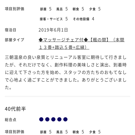
5
5
5
5
項目別評価
部屋
風呂
朝食
夕食
5
4
接客・サービス
その他設備
2019年6月1日
宿泊日
◆マッサージチェア付◆【楓の間】（本間
部屋タイプ
１３畳+踏込５畳+広縁）
三朝温泉の良い泉質とリニューアル客室に期待して行きまし
たが、それだけでなく、創作料理の美味しさと演出、到着時
に迎えて下さった方を始め、スタッフの方たちのおもてなし
で心地よく過ごすことができました。ありがとうございまし
た。
40代前半
総合点
5
5
5
5
項目別評価
部屋
風呂
朝食
夕食