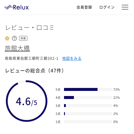
会員登録
ログイン
レビュー・口コミ
旅館
旅館大橋
鳥取県東伯郡三朝町三朝302-1
地図をみる
レビューの総合点
（47件）
5点
72
%
4.6
4点
21
%
/5
3点
4
%
2点
2
%
1点
0
%