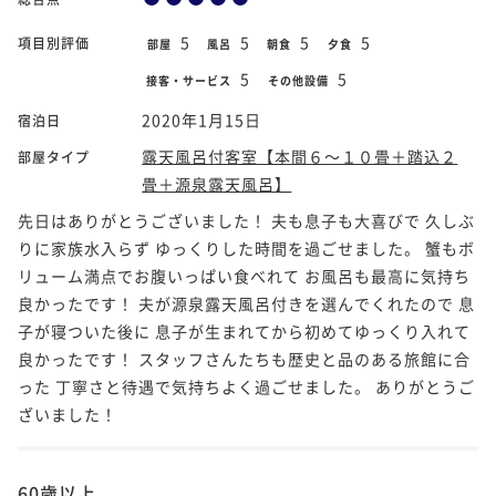
5
5
5
5
項目別評価
部屋
風呂
朝食
夕食
5
5
接客・サービス
その他設備
2020年1月15日
宿泊日
露天風呂付客室【本間６～１０畳＋踏込２
部屋タイプ
畳＋源泉露天風呂】
先日はありがとうございました！ 夫も息子も大喜びで 久しぶ
りに家族水入らず ゆっくりした時間を過ごせました。 蟹もボ
リューム満点でお腹いっぱい食べれて お風呂も最高に気持ち
良かったです！ 夫が源泉露天風呂付きを選んでくれたので 息
子が寝ついた後に 息子が生まれてから初めてゆっくり入れて
良かったです！ スタッフさんたちも歴史と品のある旅館に合
った 丁寧さと待遇で気持ちよく過ごせました。 ありがとうご
ざいました！
60歳以上