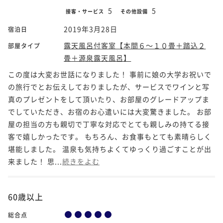
5
5
接客・サービス
その他設備
2019年3月28日
宿泊日
露天風呂付客室【本間６～１０畳＋踏込２
部屋タイプ
畳＋源泉露天風呂】
この度は大変お世話になりました！ 事前に娘の大学お祝いで
の旅行でとお伝えしておりましたが、サービスでワインと写
真のプレゼントをして頂いたり、お部屋のグレードアップま
でしていただき、お宿のお心遣いには大変驚きました。 お部
屋の担当の方も親切で丁寧な対応でとても親しみの持てる接
客で嬉しかったです。 もちろん、お食事もとても素晴らしく
堪能しました。 温泉も気持ちよくてゆっくり過ごすことが出
来ました！ 思...
続きをよむ
60歳以上
総合点