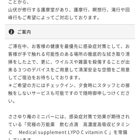
ことから、

山伏が修行する護摩堂があり、護摩行、瞑想行、滝行や回
峰行もご希望によってご対応しております。
ご案内
ご滞在中、お客様の健康を最優先に感染症対策として、お
客様が手で触れる可能性のある場所の徹底的な拭き取り清
掃をした上で、更に、ウイルスや雑菌を殺傷することが出
来る３つのデバイスをご用意して清潔安全な空間をご用意
してご宿泊をお待ちしております。

＊ご希望の方にはチェックイン、夕食時にスタッフとの接
触をしないサービスも可能ですので随時御申しつけくださ
い。

ささゆり庵のミニバーには、感染症対策で効果が期待され
ている「究極の万能薬　飲む点滴　高濃度高吸収ビタミン
Ｃ　 Medical supplement LYPO C vitamin C 」を常備
しています。
