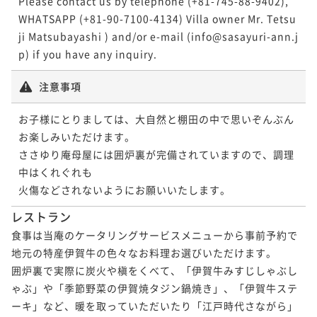
Please contact us by telephone (+81-745-88-9402), 
WHATSAPP (+81-90-7100-4134) Villa owner Mr. Tetsu
ji Matsubayashi ) and/or e-mail (info@sasayuri-ann.j
注意事項
お子様にとりましては、大自然と棚田の中で思いぞんぶん
お楽しみいただけます。

ささゆり庵母屋には囲炉裏が完備されていますので、調理
中はくれぐれも

レストラン
食事は当庵のケータリングサービスメニューから事前予約で
地元の特産伊賀牛の色々なお料理お選びいただけます。

囲炉裏で実際に炭火や槇をくべて、「伊賀牛みすじしゃぶし
ゃぶ」や「季節野菜の伊賀焼タジン鍋焼き」、「伊賀牛ステ
ーキ」など、暖を取っていただいたり「江戸時代さながら」