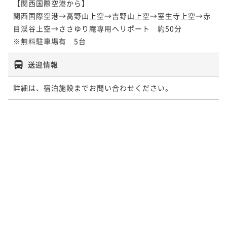
【関西国際空港から】

関西国際空港→高野山上空→吉野山上空→室生寺上空→赤
目渓谷上空→ささゆり庵専用ヘリポート　約50分

※無料駐車場有　5台
送迎情報
詳細は、宿泊施設までお問い合わせください。