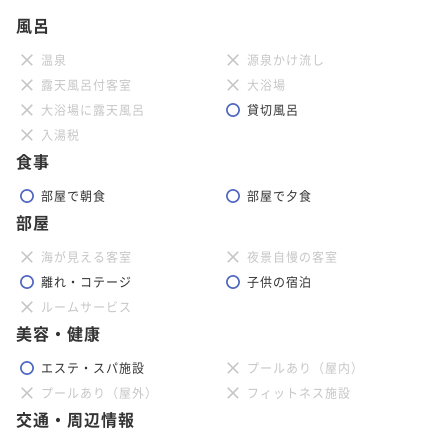
風呂
温泉
源泉かけ流し
露天風呂付客室
大浴場
大浴場に露天風呂
貸切風呂
入湯税
食事
部屋で朝食
部屋で夕食
部屋
海が見える客室
夜景自慢の客室
離れ・コテージ
子供の宿泊
ルームサービス
美容・健康
エステ・スパ施設
プールあり（屋内）
プールあり（屋外）
フィットネス施設
交通・周辺情報