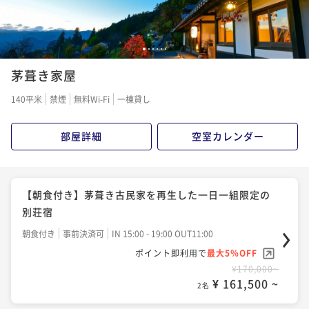
1
2
3
4
5
6
茅葺き家屋
140平米
禁煙
無料Wi-Fi
一棟貸し
部屋詳細
空室カレンダー
【朝食付き】茅葺き古民家を再生した一日一組限定の
別荘宿
朝食付き
事前決済可
IN 15:00 - 19:00 OUT11:00
ポイント即利用で
最大5％OFF
¥170,000~
¥ 161,500 ~
2名