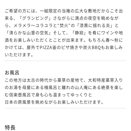
ご希望の方には、一組限定の当庵の広大な敷地だからこそ出
来る、「グランピング」さながらに満点の夜空を眺めなが
ら、メラメラ～ユラユラと“焚火”の「漆黒に揺れる炎」と
「清らかな山里の空気」そして、「静寂」を肴にワインや地
酒をお楽しみいただくとことが出来ます。もちろん春～秋に
かけては、屋外でPIZZA釜のピザ焼きや炭火BBQもお楽しみ
いただけます。
お風呂
この地方は太古の時代から薬草の産地で、大和特産薬草入り
のお湯を母屋にある檜風呂と離れの山人庵にある絶景を楽し
む信楽壺風呂で身も心も温まってゆっくりと

日本の原風景を眺めながらお楽しみいただけます。　
特長