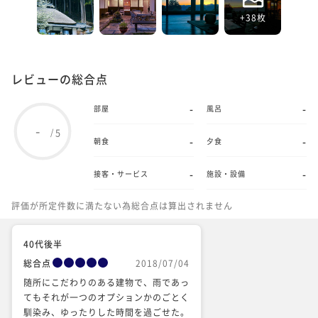
+38枚
レビューの総合点
-
-
部屋
風呂
-
5
/
-
-
朝食
夕食
-
-
接客・サービス
施設・設備
評価が所定件数に満たない為総合点は算出されません
40代後半
総合点
2018/07/04
随所にこだわりのある建物で、雨であっ
てもそれが一つのオプションかのごとく
馴染み、ゆったりした時間を過ごせた。