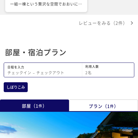
一組一棟という贅沢な空間でおおいに満
足であるが、スタッフ棟とが近すぎるの
は少し残念。 食事タイミングや朝な
レビューをみる（2件）
ど、支度のために動き出す気配がして少
し気になった。
部屋・宿泊プラン
利用人数
日程を入力
2
名
チェックイン
−
チェックアウト
しぼりこみ
部屋
（
1
）
プラン
（
1
）
件
件