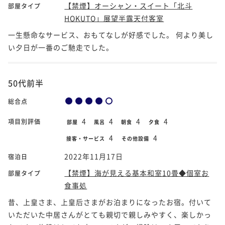
【禁煙】オーシャン・スイート「北斗
部屋タイプ
HOKUTO」展望半露天付客室
一生懸命なサービス、おもてなしが好感でした。 何より美し
い夕日が一番のご馳走でした。
50代前半
総合点
4
4
4
4
項目別評価
部屋
風呂
朝食
夕食
4
4
接客・サービス
その他設備
2022年11月17日
宿泊日
【禁煙】海が見える基本和室10畳◆個室お
部屋タイプ
食事処
昔、上皇さま、上皇后さまがお泊まりになったお宿。付いて
いただいた中居さんがとても親切で親しみやすく、楽しかっ