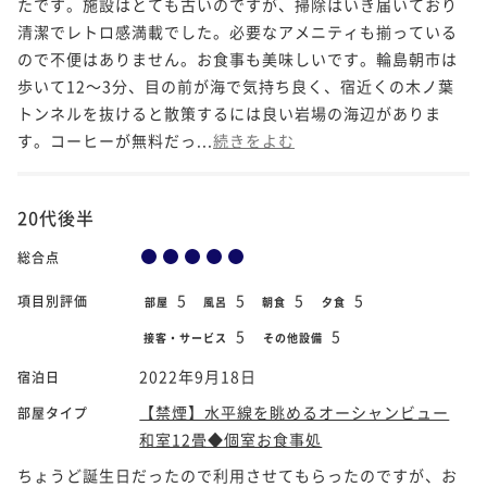
たです。施設はとても古いのですが、掃除はいき届いており
清潔でレトロ感満載でした。必要なアメニティも揃っている
ので不便はありません。お食事も美味しいです。輪島朝市は
歩いて12～3分、目の前が海で気持ち良く、宿近くの木ノ葉
トンネルを抜けると散策するには良い岩場の海辺がありま
す。コーヒーが無料だっ...
続きをよむ
20代後半
総合点
5
5
5
5
項目別評価
部屋
風呂
朝食
夕食
5
5
接客・サービス
その他設備
2022年9月18日
宿泊日
【禁煙】水平線を眺めるオーシャンビュー
部屋タイプ
和室12畳◆個室お食事処
ちょうど誕生日だったので利用させてもらったのですが、お