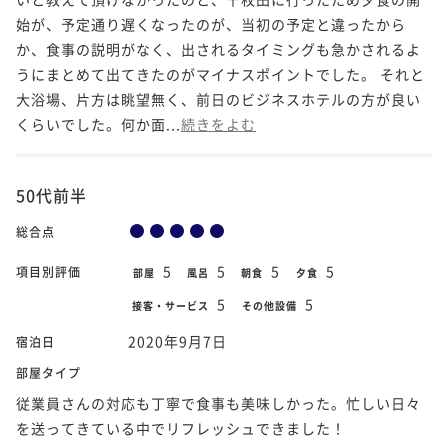
始が、予定通り遅くなったのが、当初の予定と違ったから
か、食事の説明がなく、出されるタイミングも急かされるよ
うにまとめて出てきたのがマイナスポイントでした。 それと
大浴場、片方は眺望無く、前日のビジネスホテルの方が良い
くらいでした。何か面...
続きをよむ
50代前半
総合点
5
5
5
5
項目別評価
部屋
風呂
朝食
夕食
5
5
接客・サービス
その他設備
2020年9月7日
宿泊日
部屋タイプ
従業員さんの対応も丁寧で食事も美味しかった。忙しい日々
を送ってきている中でリフレッシュできました！