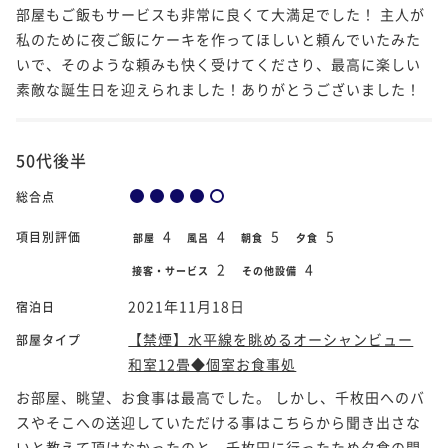
部屋もご飯もサービスも非常に良くて大満足でした！ 主人が
私のために夜ご飯にケーキを作ってほしいと頼んでいたみた
いで、そのような頼みも快く受けてくださり、最高に楽しい
素敵な誕生日を迎えられました！ありがとうございました！
50代後半
総合点
4
4
5
5
項目別評価
部屋
風呂
朝食
夕食
2
4
接客・サービス
その他設備
2021年11月18日
宿泊日
【禁煙】水平線を眺めるオーシャンビュー
部屋タイプ
和室12畳◆個室お食事処
お部屋、眺望、お食事は最高でした。 しかし、千枚田へのバ
スやそこへの送迎していただける事はこちらから聞き出さな
いと教えて頂けなかったのと、千枚田に行ったため夕食の開