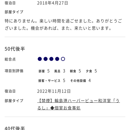
2018年4月27日
宿泊日
部屋タイプ
特にありません。楽しい時間を過ごせました。ありがとうご
ざいました。機会があれば、また、来たいと思います。
50代後半
総合点
5
3
5
5
項目別評価
部屋
風呂
朝食
夕食
5
4
接客・サービス
その他設備
2022年11月12日
宿泊日
【禁煙】輪島港ハーバービュー和洋室「う
部屋タイプ
るし」◆個室お食事処
40代後半