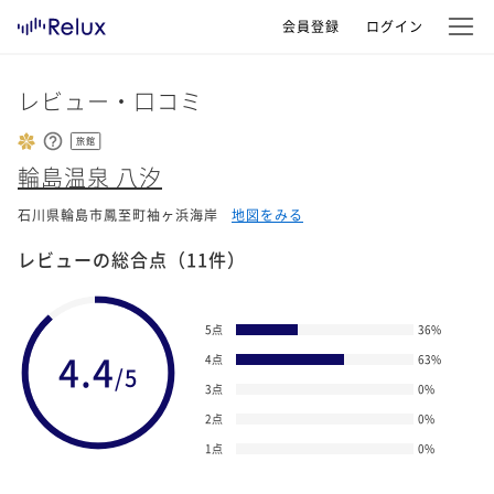
会員登録
ログイン
レビュー・口コミ
旅館
輪島温泉 八汐
石川県輪島市鳳至町袖ヶ浜海岸
地図をみる
レビューの総合点
（11件）
5点
36
%
4.4
4点
63
%
/5
3点
0
%
2点
0
%
1点
0
%