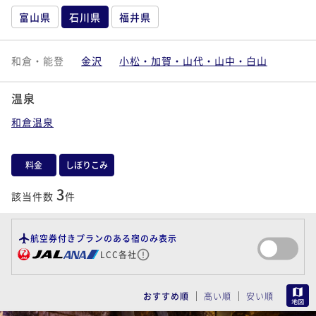
富山県
石川県
福井県
和倉・能登
金沢
小松・加賀・山代・山中・白山
温泉
和倉温泉
料金
しぼりこみ
3
該当件数
件
航空券付きプランのある宿のみ表示
LCC各社
MAP
おすすめ順
高い順
安い順