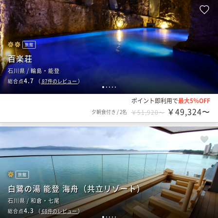
旅館
百楽荘
石川県 / 輪島・能登
4.7
総合点
（
87
件のレビュー
）
1
2
3
4
5
ポイント即利用で
最大5％OFF
￥49,324〜
夕朝食付き
/
2名
￥51,920〜
旅館
白鷺の湯 能登 海舟（共立リゾート）
石川県 / 和倉・七尾
4.3
総合点
（
68
件のレビュー
）
1
2
3
4
5