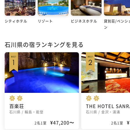
シティホテル
リゾート
ビジネスホテル
貸別荘/ペンシ
ン
石川県の宿ランキングを見る
百楽荘
石川県 / 輪島・能登
石川県 / 金沢・湯涌
¥47,200〜
¥
2名1室
2名1室