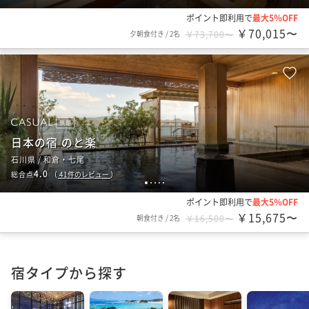
ポイント即利用で
最大5％OFF
￥70,015〜
夕朝食付き
/
2名
￥73,700〜
旅館
日本の宿 のと楽
石川県 / 和倉・七尾
4.0
総合点
（
41
件のレビュー
）
1
2
3
4
5
ポイント即利用で
最大5％OFF
￥15,675〜
朝食付き
/
2名
￥16,500〜
宿タイプから探す