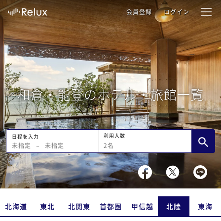
会員登録
ログイン
和倉・能登のホテル・旅館一覧
利用人数
日程を入力
2
名
未指定
−
未指定
北海道
東北
北関東
首都圏
甲信越
北陸
東海