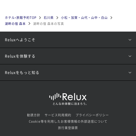
ホテル•旅館予約TOP
石川県
小松・加賀・山代・山中・白山
湖畔の宿 森本
湖畔の宿 森本の写真
Reluxへようこそ
Reluxを体験する
Reluxをもっと知る
勧誘方針
サービス利用規約
プライバシーポリシー
Cookie等を利用したお客様情報の外部送信について
旅行業登録票