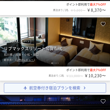
ポイント即利用で
最大7％OFF
￥8,370〜
素泊まり
/
2名
￥9,000〜
リゾート
リブマックスリゾート加賀山代
石川県 / 加賀・小松・辰口
-
総合点
（
3
件のレビュー
）
1
2
3
4
5
ポイント即利用で
最大7％OFF
￥10,230〜
素泊まり
/
2名
￥11,000〜
航空券付き宿泊プランを検索