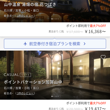
山中温泉 湯畑の宿 花つばき
石川県 / 加賀・小松・辰口
-
総合点
（
1
件のレビュー
）
1
2
3
4
5
ポイント即利用で
最大7％OFF
￥16,368〜
素泊まり
/
2名
￥17,600〜
航空券付き宿泊プランを検索
リゾート
ポイントバケーション加賀山中
石川県 / 加賀・小松・辰口
-
総合点
（
3
件のレビュー
）
1
2
3
4
5
ポイント即利用で
最大7％OFF
￥19,437〜
素泊まり
/
2名
￥20,900〜