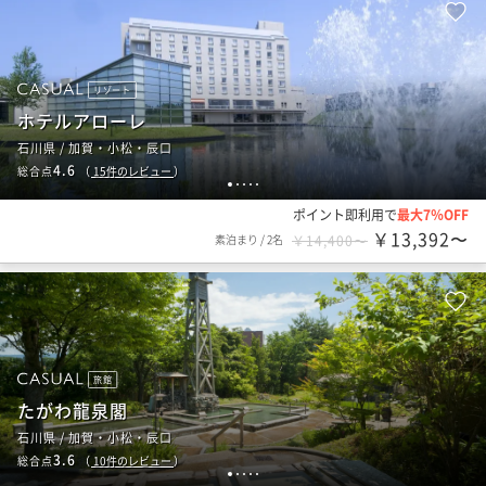
リゾート
ホテルアローレ
石川県 / 加賀・小松・辰口
4.6
総合点
（
15
件のレビュー
）
1
2
3
4
5
ポイント即利用で
最大7％OFF
￥13,392〜
素泊まり
/
2名
￥14,400〜
旅館
たがわ龍泉閣
石川県 / 加賀・小松・辰口
3.6
総合点
（
10
件のレビュー
）
1
2
3
4
5