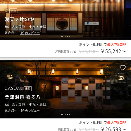
旅館
満天ノ辻のや
石川県 / 加賀・小松・辰口
-
総合点
（
4
件のレビュー
）
1
2
3
4
5
ポイント即利用で
最大7％OFF
￥55,242〜
夕朝食付き
/
2名
￥59,400〜
旅館
粟津温泉 喜多八
石川県 / 加賀・小松・辰口
-
総合点
（
4
件のレビュー
）
1
2
3
4
5
ポイント即利用で
最大7％OFF
￥26,598〜
朝食付き
/
2名
￥28,600〜