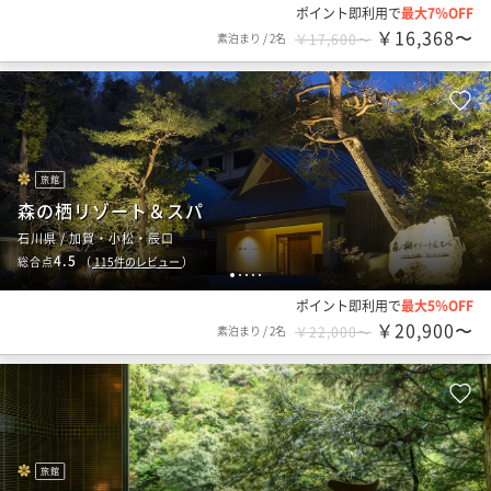
ポイント即利用で
最大7％OFF
￥16,368〜
素泊まり
/
2名
￥17,600〜
旅館
森の栖リゾート＆スパ
石川県 / 加賀・小松・辰口
4.5
総合点
（
115
件のレビュー
）
1
2
3
4
5
ポイント即利用で
最大5％OFF
￥20,900〜
素泊まり
/
2名
￥22,000〜
旅館