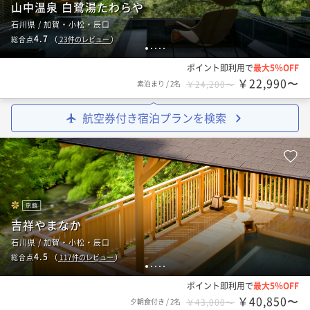
山中温泉 白鷺湯たわらや
石川県 / 加賀・小松・辰口
4.7
総合点
（
23
件のレビュー
）
1
2
3
4
5
ポイント即利用で
最大5％OFF
￥22,990〜
素泊まり
/
2名
￥24,200〜
航空券付き宿泊プランを検索
旅館
吉祥やまなか
石川県 / 加賀・小松・辰口
4.5
総合点
（
117
件のレビュー
）
1
2
3
4
5
ポイント即利用で
最大5％OFF
￥40,850〜
夕朝食付き
/
2名
￥43,000〜