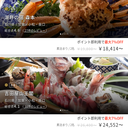
旅館
湖畔の宿 森本
石川県 / 加賀・小松・辰口
4.6
総合点
（
27
件のレビュー
）
1
2
3
4
5
ポイント即利用で
最大7％OFF
￥18,414〜
素泊まり
/
2名
￥19,800〜
旅館
吉田屋山王閣
石川県 / 加賀・小松・辰口
4.1
総合点
（
38
件のレビュー
）
1
2
3
4
5
ポイント即利用で
最大7％OFF
￥24,552〜
素泊まり
/
2名
￥26,400〜