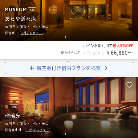
旅館
あらや滔々庵
石川県 / 加賀・小松・辰口
-
総合点
（
2
件のレビュー
）
1
2
3
4
5
ポイント即利用で
最大5％OFF
￥66,880〜
朝食付き
/
2名
￥70,400〜
航空券付き宿泊プランを検索
旅館
瑠璃光
石川県 / 加賀・小松・辰口
4.4
総合点
（
63
件のレビュー
）
1
2
3
4
5