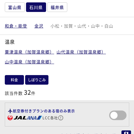
富山県
石川県
福井県
和倉・能登
金沢
小松・加賀・山代・山中・白山
温泉
粟津温泉（加賀温泉郷）
山代温泉（加賀温泉郷）
山中温泉（加賀温泉郷）
料金
しぼりこみ
32
該当件数
件
航空券付きプランのある宿のみ表示
LCC各社
MAP