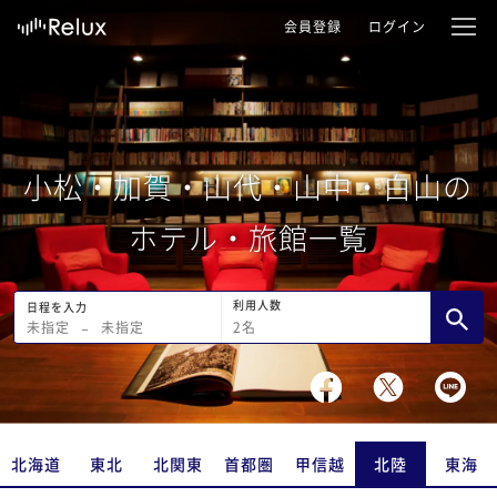
会員登録
ログイン
小松・加賀・山代・山中・白山の
ホテル・旅館一覧
利用人数
日程を入力
2
名
未指定
−
未指定
北海道
東北
北関東
首都圏
甲信越
北陸
東海