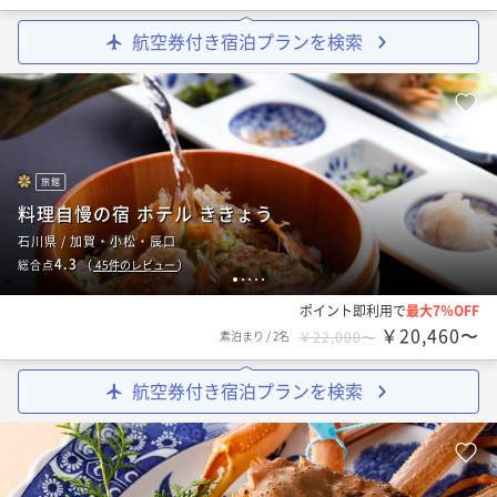
航空券付き宿泊プランを検索
旅館
料理自慢の宿 ホテル ききょう
石川県 / 加賀・小松・辰口
4.3
総合点
（
45
件のレビュー
）
1
2
3
4
5
ポイント即利用で
最大7％OFF
￥20,460〜
素泊まり
/
2名
￥22,000〜
航空券付き宿泊プランを検索