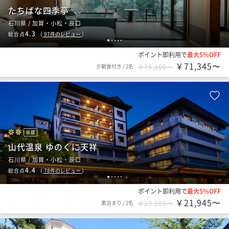
たちばな四季亭
石川県 / 加賀・小松・辰口
4.3
総合点
（
97
件のレビュー
）
1
2
3
4
5
ポイント即利用で
最大5％OFF
￥71,345〜
夕朝食付き
/
2名
￥75,100〜
旅館
山代温泉 ゆのくに天祥
石川県 / 加賀・小松・辰口
4.4
総合点
（
78
件のレビュー
）
1
2
3
4
5
ポイント即利用で
最大5％OFF
￥21,945〜
素泊まり
/
2名
￥23,100〜