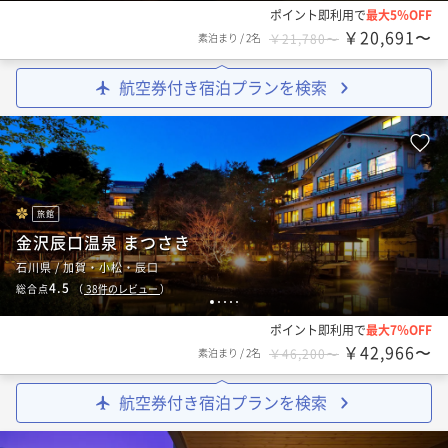
ポイント即利用で
最大5％OFF
￥20,691〜
素泊まり
/
2名
￥21,780〜
航空券付き宿泊プランを検索
旅館
金沢辰口温泉 まつさき
石川県 / 加賀・小松・辰口
4.5
総合点
（
38
件のレビュー
）
1
2
3
4
5
ポイント即利用で
最大7％OFF
￥42,966〜
素泊まり
/
2名
￥46,200〜
航空券付き宿泊プランを検索