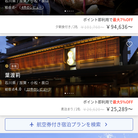
石川県 / 加賀・小松・辰口
-
総合点
（
4
件のレビュー
）
1
2
3
4
5
ポイント即利用で
最大7％OFF
￥94,636〜
夕朝食付き
/
2名
￥101,760〜
旅館
葉渡莉
石川県 / 加賀・小松・辰口
4.0
総合点
（
22
件のレビュー
）
1
2
3
4
5
ポイント即利用で
最大5％OFF
￥25,289〜
素泊まり
/
2名
￥26,620〜
航空券付き宿泊プランを検索