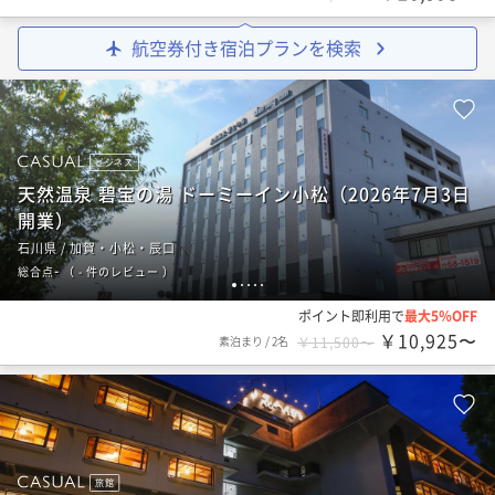
航空券付き宿泊プランを検索
ビジネス
天然温泉 碧宝の湯 ドーミーイン小松（2026年7月3日
開業）
石川県 / 加賀・小松・辰口
-
総合点
（
- 件のレビュー
）
1
2
3
4
5
ポイント即利用で
最大5％OFF
￥10,925〜
素泊まり
/
2名
￥11,500〜
旅館