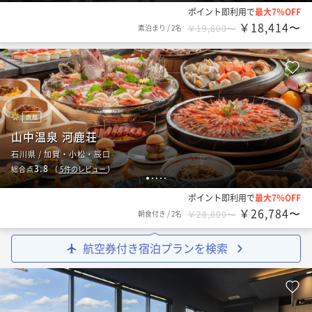
ポイント即利用で
最大7％OFF
￥18,414〜
素泊まり
/
2名
￥19,800〜
旅館
山中温泉 河鹿荘
石川県 / 加賀・小松・辰口
3.8
総合点
（
5
件のレビュー
）
1
2
3
4
5
ポイント即利用で
最大7％OFF
￥26,784〜
朝食付き
/
2名
￥28,800〜
航空券付き宿泊プランを検索