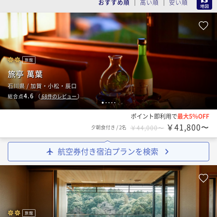
おすすめ順
高い順
安い順
旅館
旅亭 萬葉
石川県 / 加賀・小松・辰口
4.6
総合点
（
68
件のレビュー
）
1
2
3
4
5
ポイント即利用で
最大5％OFF
￥41,800〜
夕朝食付き
/
2名
￥44,000〜
航空券付き宿泊プランを検索
旅館