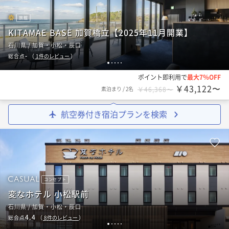
旅館
KITAMAE BASE 加賀橋立【2025年11月開業】
石川県 / 加賀・小松・辰口
-
総合点
（
1
件のレビュー
）
1
2
3
4
5
ポイント即利用で
最大7％OFF
￥43,122〜
素泊まり
/
2名
￥46,368〜
航空券付き宿泊プランを検索
コンセプト
変なホテル 小松駅前
石川県 / 加賀・小松・辰口
4.4
総合点
（
8
件のレビュー
）
1
2
3
4
5