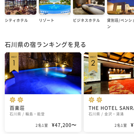
シティホテル
リゾート
ビジネスホテル
貸別荘/ペンシ
ン
石川県の宿ランキングを見る
百楽荘
石川県 / 輪島・能登
石川県 / 金沢・湯涌
¥47,200〜
¥
2名1室
2名1室