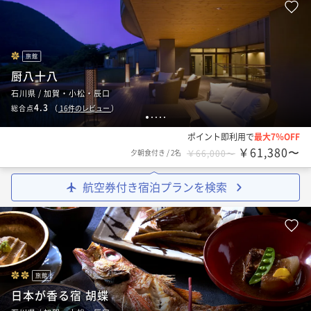
旅館
厨八十八
石川県 / 加賀・小松・辰口
4.3
総合点
（
16
件のレビュー
）
1
2
3
4
5
ポイント即利用で
最大7％OFF
￥61,380〜
夕朝食付き
/
2名
￥66,000〜
航空券付き宿泊プランを検索
旅館
日本が香る宿 胡蝶