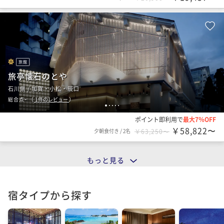
旅館
旅亭懐石のとや
石川県 / 加賀・小松・辰口
-
総合点
（
1
件のレビュー
）
1
2
3
4
5
ポイント即利用で
最大7％OFF
￥58,822〜
夕朝食付き
/
2名
￥63,250〜
もっと見る
宿タイプから探す