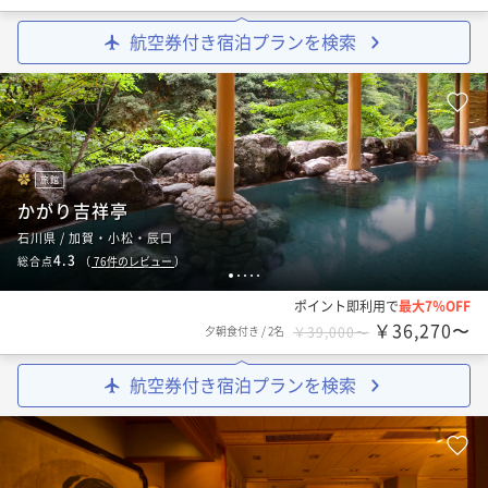
航空券付き宿泊プランを検索
旅館
かがり吉祥亭
石川県 / 加賀・小松・辰口
4.3
総合点
（
76
件のレビュー
）
1
2
3
4
5
ポイント即利用で
最大7％OFF
￥36,270〜
夕朝食付き
/
2名
￥39,000〜
航空券付き宿泊プランを検索