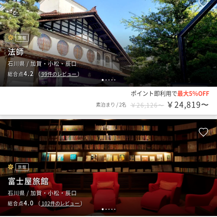
旅館
法師
石川県 / 加賀・小松・辰口
4.2
総合点
（
99
件のレビュー
）
1
2
3
4
5
ポイント即利用で
最大5％OFF
￥24,819〜
素泊まり
/
2名
￥26,126〜
旅館
富士屋旅館
石川県 / 加賀・小松・辰口
4.0
総合点
（
102
件のレビュー
）
1
2
3
4
5