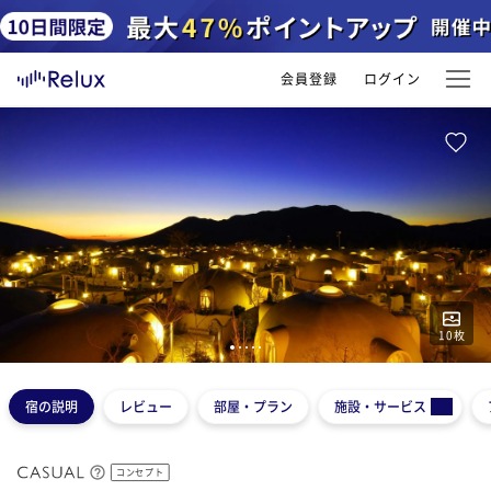
会員登録
ログイン
10
枚
1
2
3
4
5
宿の説明
レビュー
部屋・プラン
施設・サービス
コンセプト