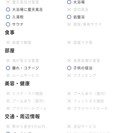
露天風呂付客室
大浴場
大浴場に露天風呂
貸切風呂
入湯税
岩盤浴
サウナ
個室/専用サウナ
食事
部屋で朝食
部屋で夕食
部屋
海が見える客室
夜景自慢の客室
離れ・コテージ
子供の宿泊
ルームサービス
グランピング
美容・健康
エステ・スパ施設
プールあり（屋内）
プールあり（屋外）
フィットネス施設
プライベートプール
プライベートビーチ
交通・周辺情報
駅から徒歩5分以内
送迎サービス