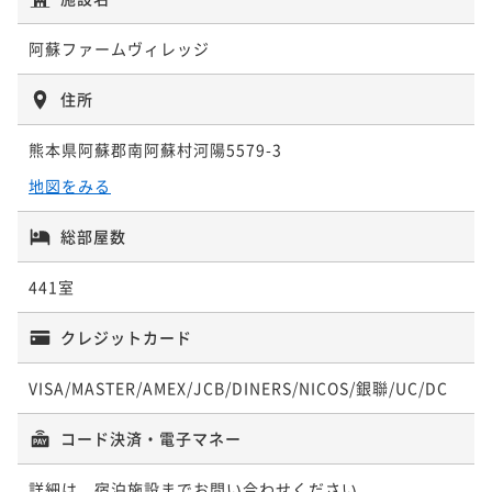
ート満喫プラン
阿蘇ファームヴィレッジ
二食付き
現地決済可
事前決済可
IN 16:00 - 19:00 OUT10:00
ポイント即利用で
最大5％OFF
住所
¥48,000~
¥ 45,600 ~
2名
熊本県阿蘇郡南阿蘇村河陽5579-3
地図をみる
総部屋数
441室
クレジットカード
VISA/MASTER/AMEX/JCB/DINERS/NICOS/銀聯/UC/DC
コード決済・電子マネー
詳細は、宿泊施設までお問い合わせください。