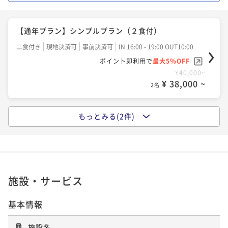
【通年プラン】シンプルプラン（２食付）
二食付き
現地決済可
事前決済可
IN 16:00 - 19:00 OUT10:00
ポイント即利用で
最大5％OFF
¥40,000~
¥ 38,000 ~
2名
もっとみる(2件)
【夏休み特別企画】元気の森×ふれあい動物王国×2食
付きプラン
二食付き
現地決済可
IN 16:00 - 20:00 OUT10:00
ポイント即利用で
最大2％OFF
¥44,000~
施設・サービス
¥ 43,120 ~
2名
基本情報
【リゾートシリーズ】阿蘇の大自然で過ごす健康リゾ
施設名