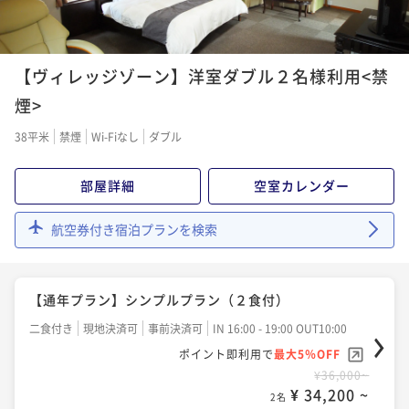
【リゾートシリーズ】阿蘇の大自然で過ごす健康リゾ
ート満喫プラン
【ヴィレッジゾーン】洋室ダブル２名様利用<禁
二食付き
現地決済可
事前決済可
IN 16:00 - 19:00 OUT10:00
煙>
ポイント即利用で
最大5％OFF
38平米
禁煙
Wi-Fiなし
ダブル
¥44,000~
¥ 41,800 ~
2名
部屋詳細
空室カレンダー
航空券付き宿泊プランを検索
【通年プラン】シンプルプラン（２食付）
二食付き
現地決済可
事前決済可
IN 16:00 - 19:00 OUT10:00
ポイント即利用で
最大5％OFF
¥36,000~
¥ 34,200 ~
2名