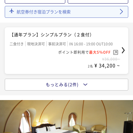
航空券付き宿泊プランを検索
【通年プラン】シンプルプラン（２食付）
二食付き
現地決済可
事前決済可
IN 16:00 - 19:00 OUT10:00
ポイント即利用で
最大5％OFF
¥36,000~
¥ 34,200 ~
2名
もっとみる(2件)
【夏休み特別企画】元気の森×ふれあい動物王国×2食
付きプラン
二食付き
現地決済可
IN 16:00 - 20:00 OUT10:00
ポイント即利用で
最大2％OFF
¥40,000~
¥ 39,200 ~
2名