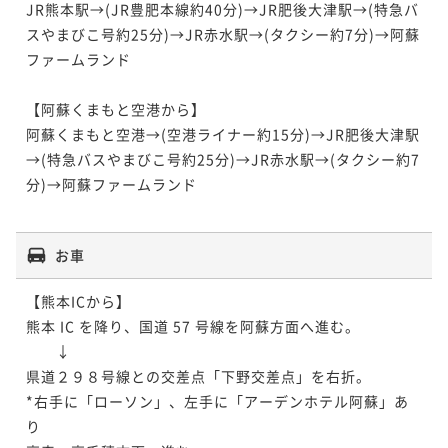
JR熊本駅→(JR豊肥本線約40分)→JR肥後大津駅→(特急バ
スやまびこ号約25分)→JR赤水駅→(タクシー約7分)→阿蘇
ファームランド

【阿蘇くまもと空港から】

阿蘇くまもと空港→(空港ライナー約15分)→JR肥後大津駅
→(特急バスやまびこ号約25分)→JR赤水駅→(タクシー約7
分)→阿蘇ファームランド

お車
【熊本ICから】

熊本 IC を降り、国道 57 号線を阿蘇方面へ進む。

　　↓

県道２９８号線との交差点「下野交差点」を右折。

*右手に「ローソン」、左手に「アーデンホテル阿蘇」あ
り
