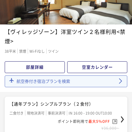
【ヴィレッジゾーン】洋室ツイン２名様利用<禁
煙>
38平米
禁煙
Wi-Fiなし
ツイン
部屋詳細
空室カレンダー
航空券付き宿泊プランを検索
【通年プラン】シンプルプラン（２食付）
二食付き
現地決済可
事前決済可
IN 16:00 - 19:00 OUT10:00
ポイント即利用で
最大5％OFF
¥36,000~