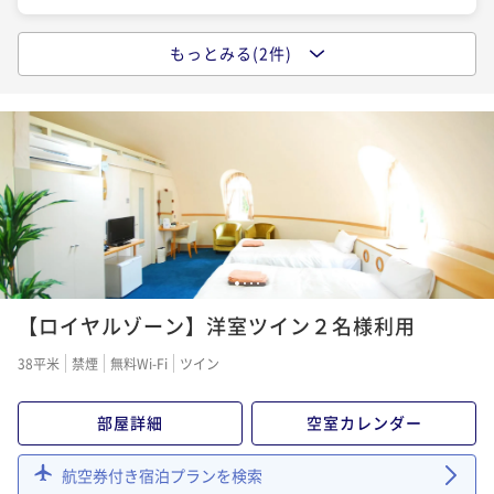
もっとみる(2件)
【夏休み特別企画】元気の森×ふれあい動物王国×2食
付きプラン
二食付き
現地決済可
IN 16:00 - 20:00 OUT10:00
ポイント即利用で
最大2％OFF
¥40,000~
¥ 39,200 ~
2名
【リゾートシリーズ】阿蘇の大自然で過ごす健康リゾ
1
2
3
4
ート満喫プラン
【ロイヤルゾーン】洋室ツイン２名様利用
二食付き
現地決済可
事前決済可
IN 16:00 - 19:00 OUT10:00
38平米
禁煙
無料Wi-Fi
ツイン
ポイント即利用で
最大5％OFF
¥44,000~
部屋詳細
空室カレンダー
¥ 41,800 ~
2名
航空券付き宿泊プランを検索