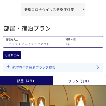
新型コロナウイルス感染症対策
部屋・宿泊プラン
利用人数
日程を入力
2
名
チェックイン
−
チェックアウト
しぼりこみ
航空券付き宿泊プランを検索
部屋
（
4
）
プラン
（
3
）
件
件