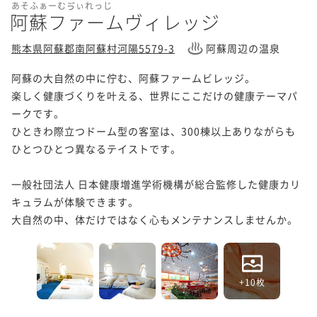
あそふぁーむゔぃれっじ
阿蘇ファームヴィレッジ
熊本県阿蘇郡南阿蘇村河陽5579-3
阿蘇周辺の温泉
阿蘇の大自然の中に佇む、阿蘇ファームビレッジ。

楽しく健康づくりを叶える、世界にここだけの健康テーマパ
ークです。

ひときわ際立つドーム型の客室は、300棟以上ありながらも

ひとつひとつ異なるテイストです。

一般社団法人 日本健康増進学術機構が総合監修した健康カリ
キュラムが体験できます。

大自然の中、体だけではなく心もメンテナンスしませんか。
+10枚