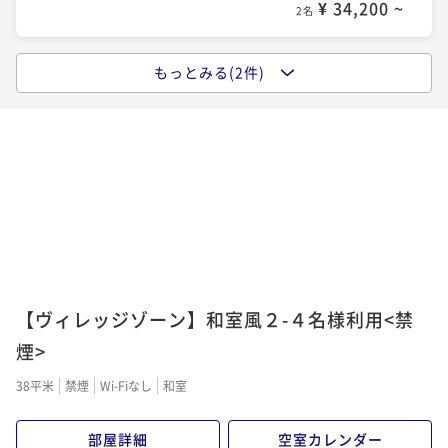
¥ 34,200 ~
2名
もっとみる(2件)
【夏休み特別企画】元気の森×ふれあい動物王国×2食
付きプラン
二食付き
現地決済可
IN 16:00 - 20:00 OUT10:00
ポイント即利用で
最大2％OFF
¥40,000~
¥ 39,200 ~
2名
【リゾートシリーズ】阿蘇の大自然で過ごす健康リゾ
ート満喫プラン
【ヴィレッジゾーン】和室風２-４名様利用<禁
二食付き
現地決済可
事前決済可
IN 16:00 - 19:00 OUT10:00
煙>
ポイント即利用で
最大5％OFF
38平米
禁煙
Wi-Fiなし
和室
¥44,000~
¥ 41,800 ~
2名
部屋詳細
空室カレンダー