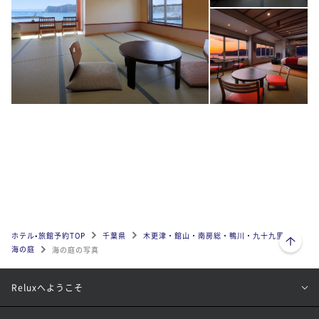
ページトップへ
ホテル•旅館予約TOP
千葉県
木更津・館山・南房総・鴨川・九十九里
海の庭
海の庭の写真
Reluxへようこそ