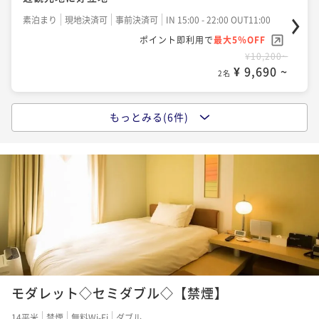
素泊まり
現地決済可
事前決済可
IN 15:00 - 22:00 OUT11:00
ポイント即利用で
最大5％OFF
¥10,200~
¥ 9,690 ~
2名
もっとみる(6件)
【早割30】Resol stay《素泊まり》サンシャイン等ビ
ジネス・観光にアクセス抜群！
素泊まり
現地決済可
事前決済可
IN 15:00 - 26:00 OUT11:00
ポイント即利用で
最大5％OFF
¥10,200~
¥ 9,690 ~
2名
【ネット限定】Resol stay《素泊まり》観光やビジネ
スに！！
モダレット◇セミダブル◇【禁煙】
素泊まり
現地決済可
事前決済可
IN 15:00 - 26:00 OUT11:00
14平米
禁煙
無料Wi-Fi
ダブル