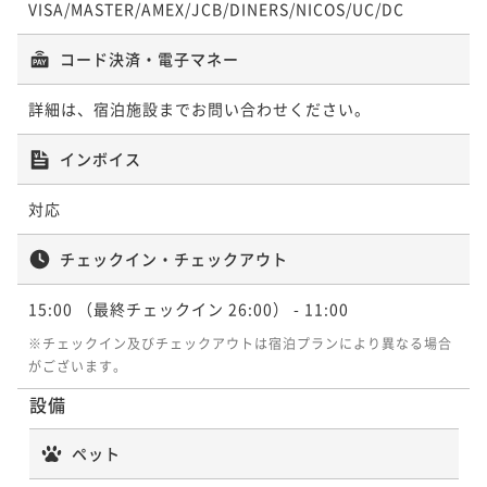
VISA/MASTER/AMEX/JCB/DINERS/NICOS/UC/DC
【早割30】Resol Stay＆taste《朝食付》サンシャイ
コード決済・電子マネー
ン等ビジネス・観光にアクセス抜群！
詳細は、宿泊施設までお問い合わせください。
朝食付き
現地決済可
事前決済可
IN 15:00 - 26:00 OUT11:00
ポイント即利用で
最大5％OFF
インボイス
¥20,800~
¥ 19,760 ~
2名
対応
チェックイン・チェックアウト
【ネット限定】Resol Stay＆taste《朝食付》観光や
ビジネスに！！
15:00
（最終チェックイン 26:00）
- 11:00
朝食付き
現地決済可
事前決済可
IN 15:00 - 22:00 OUT11:00
※チェックイン及びチェックアウトは宿泊プランにより異なる場合
がございます。
ポイント即利用で
最大5％OFF
¥22,000~
設備
¥ 20,900 ~
2名
ペット