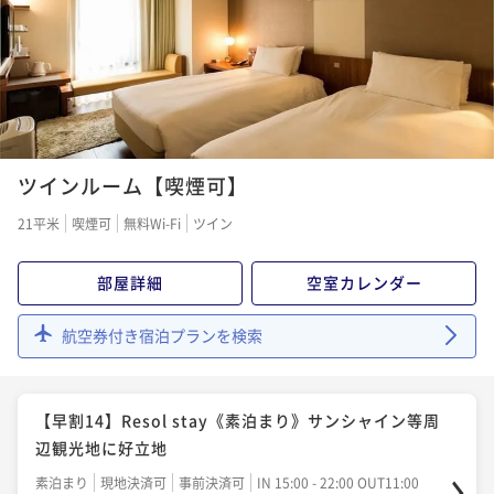
¥ 13,300 ~
ポイント即利用で
最大5％OFF
2名
¥10,200~
¥ 9,690 ~
2名
【ネット限定】Resol Stay＆taste《朝食付》観光や
ビジネスに！！
【ネット限定】Resol stay《素泊まり》観光やビジネ
朝食付き
現地決済可
事前決済可
IN 15:00 - 22:00 OUT11:00
スに！！
ツインルーム【喫煙可】
ポイント即利用で
最大5％OFF
素泊まり
現地決済可
事前決済可
IN 15:00 - 26:00 OUT11:00
¥15,000~
21平米
喫煙可
無料Wi-Fi
ツイン
¥ 14,250 ~
ポイント即利用で
最大5％OFF
2名
¥11,000~
部屋詳細
空室カレンダー
¥ 10,450 ~
2名
RESOL池袋☆ゆったり連泊STAYプラン♪ 東池袋駅よ
航空券付き宿泊プランを検索
り徒歩1分★サンシャイン等周辺観光に好立地♪
【早割30】Resol Stay＆taste《朝食付》サンシャイ
素泊まり
現地決済可
事前決済可
IN 15:00 - 24:00 OUT11:00
ン等ビジネス・観光にアクセス抜群！
ポイント即利用で
最大5％OFF
【早割14】Resol stay《素泊まり》サンシャイン等周
朝食付き
現地決済可
事前決済可
IN 15:00 - 26:00 OUT11:00
¥20,400~
辺観光地に好立地
¥ 19,380 ~
ポイント即利用で
最大5％OFF
2名
素泊まり
現地決済可
事前決済可
IN 15:00 - 22:00 OUT11:00
¥13,800~