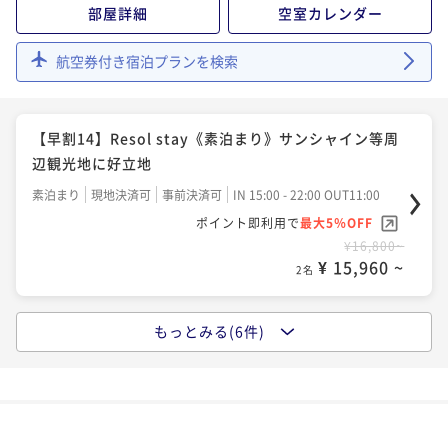
部屋詳細
空室カレンダー
¥ 17,100 ~
2名
RESOL池袋☆ゆったり連泊STAYプラン♪ 東池袋駅よ
航空券付き宿泊プランを検索
り徒歩1分★サンシャイン等周辺観光に好立地♪
【早割14】Resol Stay＆taste《朝食付》サンシャイ
素泊まり
現地決済可
事前決済可
IN 15:00 - 24:00 OUT11:00
ン等周辺観光にもアクセス抜群！
ポイント即利用で
最大5％OFF
【早割14】Resol stay《素泊まり》サンシャイン等周
朝食付き
現地決済可
事前決済可
IN 15:00 - 26:00 OUT11:00
¥20,400~
辺観光地に好立地
¥ 19,380 ~
ポイント即利用で
最大5％OFF
2名
素泊まり
現地決済可
事前決済可
IN 15:00 - 22:00 OUT11:00
¥20,600~
¥ 19,570 ~
ポイント即利用で
最大5％OFF
2名
¥16,800~
¥ 15,960 ~
2名
【早割30】Resol Stay＆taste《朝食付》サンシャイ
ン等ビジネス・観光にアクセス抜群！
もっとみる(6件)
【早割30】Resol stay《素泊まり》サンシャイン等ビ
朝食付き
現地決済可
事前決済可
IN 15:00 - 26:00 OUT11:00
ジネス・観光にアクセス抜群！
ポイント即利用で
最大5％OFF
素泊まり
現地決済可
事前決済可
IN 15:00 - 26:00 OUT11:00
¥20,800~
¥ 19,760 ~
ポイント即利用で
最大5％OFF
2名
¥17,200~