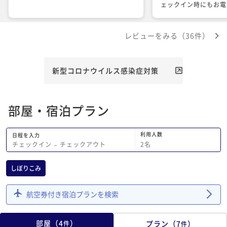
ェックイン時にもお電
いました、と一言あり
た！ ただ、禁煙のお
レビューをみる（36件）
ーター降りたら結構臭
た、、お部屋自体は臭
が、廊下が全体的に気
それ以外は立地的に使
新型コロナウイルス感染症対策
と思います。
部屋・宿泊プラン
利用人数
日程を入力
2
名
チェックイン
−
チェックアウト
しぼりこみ
航空券付き宿泊プランを検索
部屋
（
4
）
プラン
（
7
）
件
件