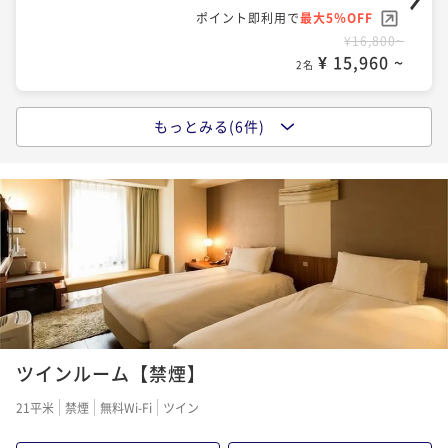
¥ 13,110 ~
ポイント即利用で
最大5％OFF
2名
¥16,800~
¥ 15,960 ~
2名
【早割14】Resol Stay＆taste《朝食付》サンシャイ
ン等周辺観光にもアクセス抜群！
もっとみる(6件)
【早割30】Resol stay《素泊まり》サンシャイン等ビ
朝食付き
現地決済可
事前決済可
IN 15:00 - 26:00 OUT11:00
ジネス・観光にアクセス抜群！
ポイント即利用で
最大5％OFF
素泊まり
現地決済可
事前決済可
IN 15:00 - 26:00 OUT11:00
¥14,000~
¥ 13,300 ~
ポイント即利用で
最大5％OFF
2名
¥17,200~
¥ 16,340 ~
2名
【ネット限定】Resol Stay＆taste《朝食付》観光や
ビジネスに！！
【ネット限定】Resol stay《素泊まり》観光やビジネ
朝食付き
現地決済可
事前決済可
IN 15:00 - 22:00 OUT11:00
スに！！
ツインルーム【禁煙】
ポイント即利用で
最大5％OFF
素泊まり
現地決済可
事前決済可
IN 15:00 - 26:00 OUT11:00
¥15,000~
21平米
禁煙
無料Wi-Fi
ツイン
¥ 14,250 ~
ポイント即利用で
最大5％OFF
2名
¥18,000~