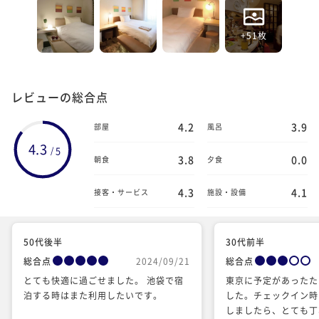
+51枚
レビューの総合点
4.2
3.9
部屋
風呂
4.3
5
/
3.8
0.0
朝食
夕食
4.3
4.1
接客・サービス
施設・設備
50代後半
30代前半
総合点
2024/09/21
総合点
とても快適に過ごせました。 池袋で宿
東京に予定があったた
泊する時はまた利用したいです。
した。チェックイン時
しましたら、とても丁