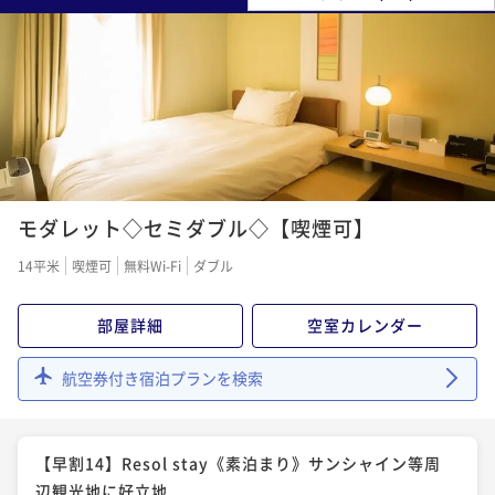
モダレット◇セミダブル◇【喫煙可】
14平米
喫煙可
無料Wi-Fi
ダブル
部屋詳細
空室カレンダー
航空券付き宿泊プランを検索
【早割14】Resol stay《素泊まり》サンシャイン等周
辺観光地に好立地