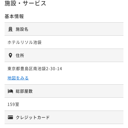
施設・サービス
¥ 16,340 ~
2名
【ネット限定】Resol Stay＆taste《朝食付》観光や
基本情報
ビジネスに！！
【ネット限定】Resol stay《素泊まり》観光やビジネ
施設名
朝食付き
現地決済可
事前決済可
IN 15:00 - 22:00 OUT11:00
スに！！
ポイント即利用で
最大5％OFF
ホテルリソル池袋
素泊まり
現地決済可
事前決済可
IN 15:00 - 26:00 OUT11:00
¥22,000~
¥ 20,900 ~
ポイント即利用で
最大5％OFF
2名
住所
¥18,000~
¥ 17,100 ~
2名
東京都豊島区南池袋2-30-14
RESOL池袋☆ゆったり連泊STAYプラン♪ 東池袋駅よ
地図をみる
り徒歩1分★サンシャイン等周辺観光に好立地♪
【早割14】Resol Stay＆taste《朝食付》サンシャイ
素泊まり
現地決済可
事前決済可
IN 15:00 - 24:00 OUT11:00
総部屋数
ン等周辺観光にもアクセス抜群！
ポイント即利用で
最大5％OFF
朝食付き
現地決済可
事前決済可
IN 15:00 - 26:00 OUT11:00
¥33,600~
159室
¥ 31,920 ~
ポイント即利用で
最大5％OFF
2名
¥20,600~
クレジットカード
¥ 19,570 ~
2名