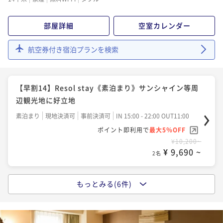
ポイント即利用で
最大5％OFF
¥11,000~
部屋詳細
空室カレンダー
¥ 10,450 ~
2名
航空券付き宿泊プランを検索
【早割30】Resol Stay＆taste《朝食付》サンシャイ
ン等ビジネス・観光にアクセス抜群！
【早割14】Resol stay《素泊まり》サンシャイン等周
朝食付き
現地決済可
事前決済可
IN 15:00 - 26:00 OUT11:00
辺観光地に好立地
ポイント即利用で
最大5％OFF
素泊まり
現地決済可
事前決済可
IN 15:00 - 22:00 OUT11:00
¥13,800~
¥ 13,110 ~
ポイント即利用で
最大5％OFF
2名
¥10,200~
¥ 9,690 ~
2名
【早割14】Resol Stay＆taste《朝食付》サンシャイ
ン等周辺観光にもアクセス抜群！
もっとみる(6件)
【早割30】Resol stay《素泊まり》サンシャイン等ビ
朝食付き
現地決済可
事前決済可
IN 15:00 - 26:00 OUT11:00
ジネス・観光にアクセス抜群！
ポイント即利用で
最大5％OFF
素泊まり
現地決済可
事前決済可
IN 15:00 - 26:00 OUT11:00
¥14,000~