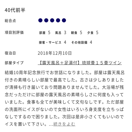
40代前半
総合点
5
3
5
5
項目別評価
部屋
風呂
朝食
夕食
4
4
接客・サービス
その他設備
2018年12月10日
宿泊日
【露天風呂＋足湯付】琉球畳１５畳ツイン
部屋タイプ
結婚10周年記念旅行でお世話になりました。部屋は露天風呂
付きの素晴らしい部屋で最高でした。古さは少しありました
が清掃も行き届いており問題ありませんでした。大浴場が残
念だっただけに部屋の露天風呂の素晴らしさに何度も入って
いました。食事も全てが美味しくて文句なしです。ただ部屋
の洗面所にイスがないので女性はいろいろ身支度を立ちっぱ
なしでするので困りました。次回は是非小さくてもいいので
イスを置いて下さい。...
続きをよむ