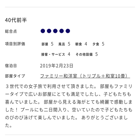
40代前半
総合点
5
5
4
5
項目別評価
部屋
風呂
朝食
夕食
4
5
接客・サービス
その他設備
2019年2月23日
宿泊日
ファミリー和洋室（トリプル＋和室10畳）
部屋タイプ
３世代での女子旅で利用させて頂きました。 部屋もファミリ
ータイプで広いお部屋にとても満足でしたし、子どもたちも
喜んでいました。 部屋から見える海がとても綺麗で感動しま
した！ プールにも二日間入り、空いていたので子どもたちも
のびのび泳げて楽しんでいました。 ありがとうございまし
た。