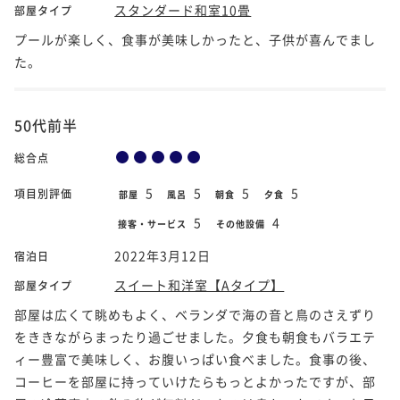
スタンダード和室10畳
部屋タイプ
プールが楽しく、食事が美味しかったと、子供が喜んでまし
た。
50代前半
総合点
5
5
5
5
項目別評価
部屋
風呂
朝食
夕食
5
4
接客・サービス
その他設備
2022年3月12日
宿泊日
スイート和洋室【Aタイプ】
部屋タイプ
部屋は広くて眺めもよく、ベランダで海の音と鳥のさえずり
をききながらまったり過ごせました。夕食も朝食もバラエテ
ィー豊富で美味しく、お腹いっぱい食べました。食事の後、
コーヒーを部屋に持っていけたらもっとよかったですが、部