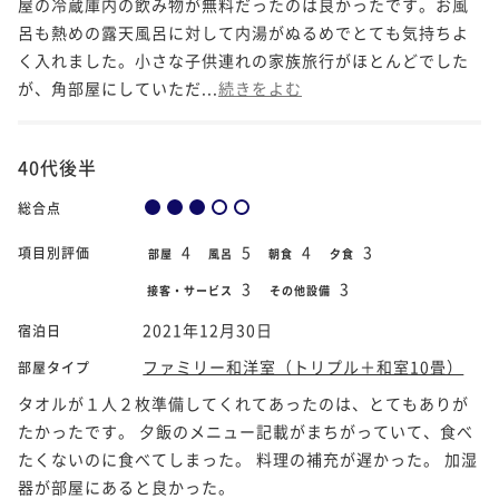
屋の冷蔵庫内の飲み物が無料だったのは良かったです。お風
呂も熱めの露天風呂に対して内湯がぬるめでとても気持ちよ
く入れました。小さな子供連れの家族旅行がほとんどでした
が、角部屋にしていただ...
続きをよむ
40代後半
総合点
4
5
4
3
項目別評価
部屋
風呂
朝食
夕食
3
3
接客・サービス
その他設備
2021年12月30日
宿泊日
ファミリー和洋室（トリプル＋和室10畳）
部屋タイプ
タオルが１人２枚準備してくれてあったのは、とてもありが
たかったです。 夕飯のメニュー記載がまちがっていて、食べ
たくないのに食べてしまった。 料理の補充が遅かった。 加湿
器が部屋にあると良かった。