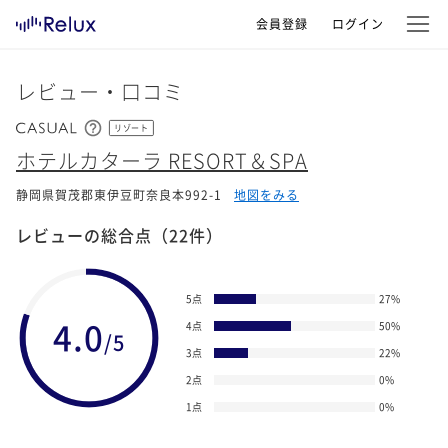
会員登録
ログイン
レビュー・口コミ
リゾート
ホテルカターラ RESORT＆SPA
静岡県賀茂郡東伊豆町奈良本992-1
地図をみる
レビューの総合点
（22件）
5点
27
%
4.0
4点
50
%
/5
3点
22
%
2点
0
%
1点
0
%