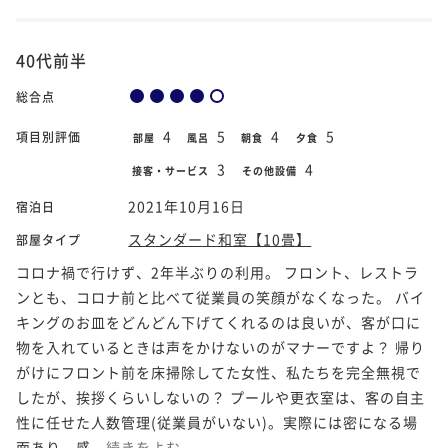
40代前半
総合点
4
5
4
5
項目別評価
部屋
風呂
朝食
夕食
3
4
接客・サービス
その他設備
2021年10月16日
宿泊日
スタンダード和室【10畳】
部屋タイプ
コロナ禍で行けず、2年半ぶりの利用。 フロント、レストラ
ンとも、コロナ前と比べて従業員の笑顔がなくなった。 バイ
キングのお皿をどんどん下げてくれるのは良いが、客が口に
物を入れているときは声をかけないのがマナーですよ？ 帰り
がけにフロント前を床掃除してた女性、私たちを完全無視で
したが、挨拶くらいしないの？ プールや更衣室は、客の自主
性に任せた人数管理(従業員がいない)。実際には密になる場
面あり。感...
続きをよむ