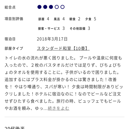
総合点
4
4
2
5
項目別評価
部屋
風呂
朝食
夕食
3
3
接客・サービス
その他設備
2018年3月17日
宿泊日
スタンダード和室【10畳】
部屋タイプ
トイレの水の流れが悪く困りました。 プールや温泉に何度も
入ったので、２枚のバスタオルだけでは足りず、びちょびち
ょのタオルを使用することに。子供がいるので困りました。
追加するにはプラス料金が掛かるのには驚きました！改善
を！ やはり噂通り、スパが寒い！ 夕食は時間制限がありビッ
クリしました！ホテルに宿泊なのに！なのでビールなど注文
せずひたすら食べました。旅行の時、ビュッフェでもビール
やお酒を頼み、ゆっ...
続きをよむ
20代後半