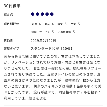
30代後半
総合点
4
4
5
5
項目別評価
部屋
風呂
朝食
夕食
5
5
接客・サービス
その他設備
2019年2月22日
宿泊日
スタンダード和室【10畳】
部屋タイプ
昔からある老舗と聞いていたので、古さは覚悟していました
が、リノベーションされていて外観・内装とも古さは気にな
りませんでした。 お部屋は一般的な和室。壁紙等もリフォー
ムされており快適でした。浴室やトイレの間口の小ささ、洗
面所の狭さはやや気になりましたが、建物の築年数から仕方
ないと思います。 朝夕のバイキングは感動！品数も多くて美
味しかったです。 旅行が趣味で、同価格帯のホテルを数多く
利用していま...
続きをよむ