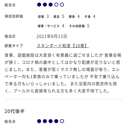
総合点
3
5
4
4
項目別評価
部屋
風呂
朝食
夕食
4
5
接客・サービス
その他設備
2021年8月13日
宿泊日
スタンダード和室【10畳】
部屋タイプ
食事、遊戯施設は大変良く有意義に過ごせましたが 食事会場
が狭く、コロナ禍の最中としてはかなり配慮が足りないと感
じました。また、客層が若くマスク無しの場面が有り、エレ
ベーター内も1家族のみで乗っていましたが 平気で乗り込ん
で来る方もいらっしゃいました。 また浴室内の脱衣所も狭
く、プールから直接来られる方も多く大変不快でした。
20代後半
総合点