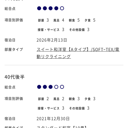
総合点
3
4
5
5
項目別評価
部屋
風呂
朝食
夕食
3
3
接客・サービス
その他設備
2026年2月13日
宿泊日
スイート和洋室【Aタイプ】/SOFTｰTEX/電
部屋タイプ
動リクライニング
40代後半
総合点
2
2
3
3
項目別評価
部屋
風呂
朝食
夕食
3
3
接客・サービス
その他設備
2021年12月30日
宿泊日
スタンダード和室【10畳】
部屋タイプ