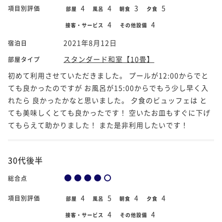
4
4
3
5
項目別評価
部屋
風呂
朝食
夕食
4
4
接客・サービス
その他設備
2021年8月12日
宿泊日
スタンダード和室【10畳】
部屋タイプ
初めて利用させていただきました。 プールが12:00からでと
ても良かったのですが お風呂が15:00からでもう少し早く入
れたら 良かったかなと思いました。 夕食のビュッフェは と
ても美味しくとても良かったです！ 空いたお皿もすぐに下げ
てもらえて助かりました！ また是非利用したいです！
30代後半
総合点
4
5
4
4
項目別評価
部屋
風呂
朝食
夕食
4
4
接客・サービス
その他設備