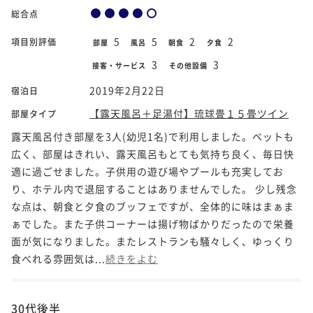
総合点
5
5
2
2
項目別評価
部屋
風呂
朝食
夕食
3
3
接客・サービス
その他設備
2019年2月22日
宿泊日
【露天風呂＋足湯付】琉球畳１５畳ツイン
部屋タイプ
露天風呂付き部屋を3人(幼児1名)で利用しました。ベットも
広く、部屋はきれい、露天風呂もとても気持ち良く、毎日快
適に過ごせました。子供用の遊び場やプールも充実してお
り、ホテル内で退屈することはありませんでした。 少し残念
な点は、朝食と夕食のブッフェですが、全体的に味はまぁま
ぁでした。また子供コーナーは揚げ物ばかりだったので栄養
面が気になりました。またレストランも騒々しく、ゆっくり
食べれる雰囲気は...
続きをよむ
30代後半