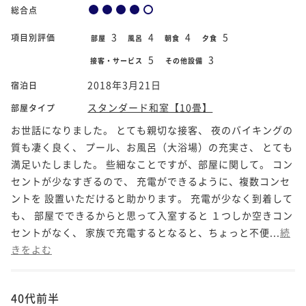
総合点
3
4
4
5
項目別評価
部屋
風呂
朝食
夕食
5
3
接客・サービス
その他設備
2018年3月21日
宿泊日
スタンダード和室【10畳】
部屋タイプ
お世話になりました。 とても親切な接客、 夜のバイキングの
質も凄く良く、 プール、お風呂（大浴場）の充実さ、 とても
満足いたしました。 些細なことですが、部屋に関して。 コン
セントが少なすぎるので、 充電ができるように、複数コンセ
ントを 設置いただけると助かります。 充電が少なく到着して
も、 部屋でできるからと思って入室すると １つしか空きコン
セントがなく、 家族で充電するとなると、ちょっと不便...
続
きをよむ
40代前半