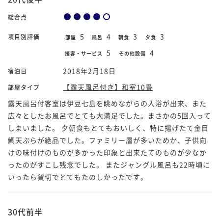
総合点
5
4
3
3
項目別評価
部屋
風呂
朝食
夕食
5
4
接客・サービス
その他設備
2018年2月18日
宿泊日
【露天風呂付き】和室10畳
部屋タイプ
露天風呂付客室は伊豆七島を眺めながらの入浴が出来、また
広々としたお風呂でとても大満足でした。まさかの5回入って
しまいました。 夕朝食もとてもおいしく、特に揚げたて金目
鯛天ぷらが絶品でした。ファミリー層が多いためか、子供向
けの味付けのものが多かった印象と出来たてのものが少なか
ったのがすこし残念でした。 またジャングル風呂も22時頃に
いったら貸切でとてもたのしかったです。
30代前半