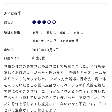
20代前半
総合点
5
1
5
5
項目別評価
部屋
風呂
朝食
夕食
2
5
接客・サービス
その他設備
2019年10月6日
宿泊日
和室8畳
部屋タイプ
食事の種類の豊富さと豪華さにとても驚きました。どれも美
味しくお値段以上だったと思います。 設備もキッズルームが
ありとても助かりました。 ただ夕方大浴場に行き洗い場で体
を洗っていたところ露天風呂の方にベージュの作業服を着た
男性にのぞきをされ「見えるかな？見えるかな？」と言われ
赤ちゃんも連れていたのでとても怖かったし不快でした。今
だに恐怖を感じますし盗撮されてないかなど不安です。 その
せいで温泉がトラ...
続きをよむ