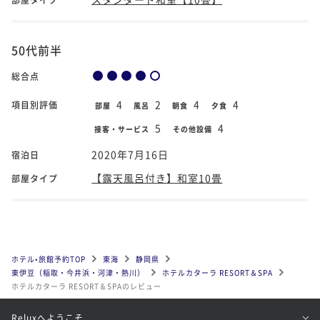
50代前半
総合点
4
2
4
4
項目別評価
部屋
風呂
朝食
夕食
5
4
接客・サービス
その他設備
2020年7月16日
宿泊日
【露天風呂付き】和室10畳
部屋タイプ
ホテル•旅館予約TOP
東海
静岡県
東伊豆（稲取・今井浜・河津・熱川）
ホテルカターラ RESORT＆SPA
ホテルカターラ RESORT＆SPAのレビュー
Reluxへようこそ