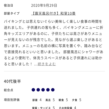
2020年9月29日
宿泊日
【露天風呂付き】和室10畳
部屋タイプ
バイキングとは思えないぐらい美味しく楽しい食事の時間を
送れました。 子供連れの客も多く、バイキングメニューに折
角キッズエリアがあるのに、子供たちには高さがありメニュ
ーが見えないのが残念でした。見ながら選ぶ楽しさがあると
思います。メニューの名前の横に写真を置くや、踏み台など
で直接見れるといいと思いました。 部屋風呂にシャワーがあ
るとより便利で、体洗うスペースがあると子供連れには助か
ると思いました！ ...
続きをよむ
40代後半
総合点
4
5
5
5
項目別評価
部屋
風呂
朝食
夕食
5
4
接客・サービス
その他設備