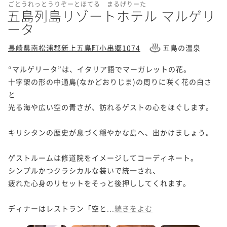
ごとうれっとうりぞーとほてる まるげりーた
五島列島リゾートホテル マルゲリ
ータ
長崎県南松浦郡新上五島町小串郷1074
五島の温泉
“マルゲリータ”は、イタリア語でマーガレットの花。

十字架の形の中通島(なかどおりじま)の周りに咲く花の白さ
と

光る海や広い空の青さが、訪れるゲストの心をほぐします。

キリシタンの歴史が息づく穏やかな島へ、出かけましょう。

ゲストルームは修道院をイメージしてコーディネート。

シンプルかつクラシカルな装いで統一され、

疲れた心身のリセットをそっと後押ししてくれます。

ディナーはレストラン「空と...
続きをよむ