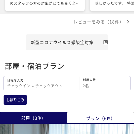
のスタッフの方の対応がとても良く全体
味しかったです。 特筆すべきはスタッ
的には大満足の旅になりました。 特に
フの心遣いが最高でと
夕食時にお酒の弱い妻のために特別にド
ごすことができました
レビューをみる（18件）
リンクを用意してくれたりととてもホス
そうな内容なのに、食
ピタリティを感じました。食事は夕食、
ていたのですが、声を
朝食共にこれまでの旅の中で上位に満足
食べやすいものに変更
する内容でした。 ただ室内の電灯がつ
た。 また、足をくじ
新型コロナウイルス感染症対策
かなかったのは残念。 室内からの日の
まった時も、湿布を用
出は景色と共に一生の想い出です。あり
の後も大丈夫ですか？
がとうございました。
さったり。 本当にお
部屋・宿泊プラン
た。 又五島に行く際は、是非マルゲリ
ータさんに伺いたいと
利用人数
日程を入力
2
名
チェックイン
−
チェックアウト
しぼりこみ
部屋
（
3
）
プラン
（
6
）
件
件