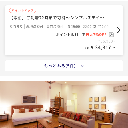
2名
ポイントアップ
【素泊】ご到着22時まで可能～シンプルステイ～
ポイントアップ
【基本プラン】五島の旬魚と五島牛で織りなす「島の
素泊まり
現地決済可
事前決済可
IN 15:00 - 22:00 OUT10:00
イタリアンコース」
ポイント即利用で
最大7％OFF
¥36,900~
二食付き
現地決済可
事前決済可
IN 15:00 - 19:00 OUT10:00
¥ 34,317 ~
2名
ポイント即利用で
最大7％OFF
¥49,000~
¥ 45,570 ~
2名
もっとみる(5件)
ポイントアップ
【朝食付】選べる上五島の朝ごはん～Side Menuはお
好きなものをお好きなだけ～
ポイントアップ
【早期予約35日前でお得】【五島牛３部位】五島牛と
朝食付き
現地決済可
事前決済可
IN 15:00 - 19:00 OUT10:00
五島灘の旬魚を楽しむイタリアンコース
ポイント即利用で
最大7％OFF
¥41,300~
二食付き
事前決済可
IN 15:00 - 19:00 OUT10:00
¥ 38,409 ~
2名
ポイント即利用で
最大7％OFF
¥54,000~
¥ 50,220 ~
1
2
3
4
5
6
2名