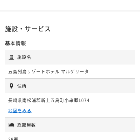
リアンコース
【早期予約35日前でお得】【五島牛３部位】五島牛と
五島灘の旬魚を楽しむイタリアンコース
二食付き
現地決済可
事前決済可
IN 15:00 - 19:00 OUT10:00
ポイント即利用で
最大7％OFF
二食付き
事前決済可
IN 15:00 - 19:00 OUT10:00
施設・サービス
¥115,000~
ポイント即利用で
最大7％OFF
¥ 106,950 ~
2名
¥63,900~
基本情報
¥ 59,427 ~
2名
施設名
ポイントアップ
五島列島リゾートホテル マルゲリータ
【五島牛３部位】五島牛と五島灘の旬魚を楽しむイタ
リアンコース
住所
二食付き
現地決済可
事前決済可
IN 15:00 - 19:00 OUT10:00
長崎県南松浦郡新上五島町小串郷1074
ポイント即利用で
最大7％OFF
¥71,000~
地図をみる
¥ 66,030 ~
2名
総部屋数
29室