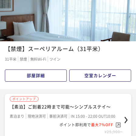
1
2
3
4
5
6
7
8
9
10
11
【禁煙】スーペリアルーム（31平米）
31平米
禁煙
無料Wi-Fi
ツイン
部屋詳細
空室カレンダー
ポイントアップ
【素泊】ご到着22時まで可能～シンプルステイ～
素泊まり
現地決済可
事前決済可
IN 15:00 - 22:00 OUT10:00
ポイント即利用で
最大7％OFF
¥25,900~