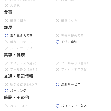
入湯税
食事
部屋で朝食
部屋で夕食
部屋
海が見える客室
夜景自慢の客室
離れ・コテージ
子供の宿泊
ルームサービス
美容・健康
エステ・スパ施設
プールあり（屋内）
プールあり（屋外）
フィットネス施設
交通・周辺情報
駅から徒歩5分以内
送迎サービス
パーキング
施設・その他
ペットもOK
バリアフリー対応