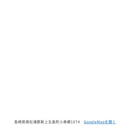
長崎県南松浦郡新上五島町小串郷1074
GoogleMapを開く