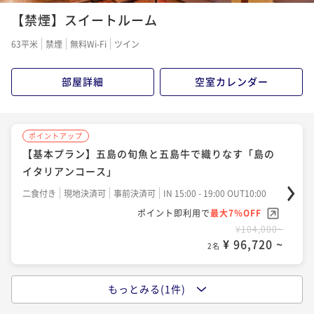
ポイントアップ
【禁煙】スイートルーム
【早期予約35日前】【基本プラン】五島の旬魚と五島
牛で織りなす「島のイタリアンコース」
ポイントアップ
63平米
禁煙
無料Wi-Fi
ツイン
【五島牛３部位】五島牛と五島灘の旬魚を楽しむイタ
二食付き
事前決済可
IN 15:00 - 19:00 OUT10:00
リアンコース
ポイント即利用で
最大7％OFF
部屋詳細
空室カレンダー
¥54,000~
二食付き
現地決済可
事前決済可
IN 15:00 - 19:00 OUT10:00
¥ 50,220 ~
2名
ポイント即利用で
最大7％OFF
¥60,000~
ポイントアップ
¥ 55,800 ~
2名
【基本プラン】五島の旬魚と五島牛で織りなす「島の
ポイントアップ
イタリアンコース」
【基本プラン】五島の旬魚と五島牛で織りなす「島の
イタリアンコース」
二食付き
現地決済可
事前決済可
IN 15:00 - 19:00 OUT10:00
ポイント即利用で
最大7％OFF
二食付き
現地決済可
事前決済可
IN 15:00 - 19:00 OUT10:00
¥104,000~
ポイント即利用で
最大7％OFF
¥ 96,720 ~
2名
¥60,000~
¥ 55,800 ~
2名
もっとみる(1件)
ポイントアップ
【五島牛３部位】五島牛と五島灘の旬魚を楽しむイタ
ポイントアップ