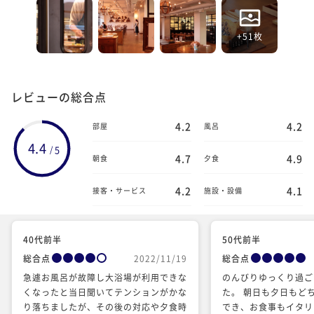
+51枚
レビューの総合点
4.2
4.2
部屋
風呂
4.4
5
/
4.7
4.9
朝食
夕食
4.2
4.1
接客・サービス
施設・設備
40代前半
50代前半
総合点
2022/11/19
総合点
急遽お風呂が故障し大浴場が利用できな
のんびりゆっくり過ご
くなったと当日聞いてテンションがかな
た。 朝日も夕日もどちらも見ることが
り落ちましたが、その後の対応や夕食時
でき、お食事もイタリ