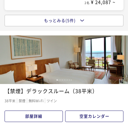
¥ 24,087 ~
2名
もっとみる(5件)
ポイントアップ
【朝食付】選べる上五島の朝ごはん～Side Menuはお
好きなものをお好きなだけ～
朝食付き
現地決済可
事前決済可
IN 15:00 - 19:00 OUT10:00
ポイント即利用で
最大7％OFF
¥30,300~
¥ 28,179 ~
2名
1
2
3
4
5
6
7
8
9
ポイントアップ
【禁煙】デラックスルーム（38平米）
【早期予約35日前】【基本プラン】五島の旬魚と五島
牛で織りなす「島のイタリアンコース」
38平米
禁煙
無料Wi-Fi
ツイン
二食付き
事前決済可
IN 15:00 - 19:00 OUT10:00
ポイント即利用で
最大7％OFF
部屋詳細
空室カレンダー
¥44,100~
¥ 41,013 ~