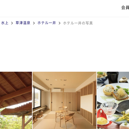
会
・水上
草津温泉
ホテル一井
ホテル一井の写真