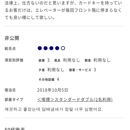
法律上、仕方ないのだと思いますが、カードキーを持ってい
るお客だけは、エレベーターが毎回フロント階に停まらなく
ても良い様にして欲しい。
非公開
総合点
3
利用なし
利用なし
項目別評価
部屋
風呂
朝食
利用なし
3
夕食
接客・サービス
4
その他設備
2018年10月5日
宿泊日
＜喫煙＞スタンダードダブル(2名利用)
部屋タイプ
깨끗하고 좋았는데 담배냄새가 정말 너무 심했어요.
50代後半