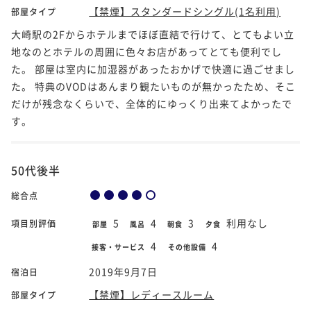
【禁煙】スタンダードシングル(1名利用)
部屋タイプ
大崎駅の2Fからホテルまでほぼ直結で行けて、とてもよい立
地なのとホテルの周囲に色々お店があってとても便利でし
た。 部屋は室内に加湿器があったおかげで快適に過ごせまし
た。 特典のVODはあんまり観たいものが無かったため、そこ
だけが残念なくらいで、全体的にゆっくり出来てよかったで
す。
50代後半
総合点
5
4
3
利用なし
項目別評価
部屋
風呂
朝食
夕食
4
4
接客・サービス
その他設備
2019年9月7日
宿泊日
【禁煙】レディースルーム
部屋タイプ