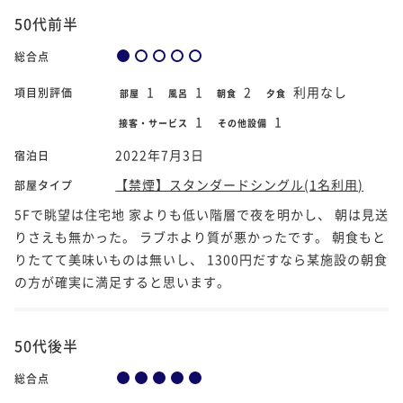
50代前半
総合点
1
1
2
利用なし
項目別評価
部屋
風呂
朝食
夕食
1
1
接客・サービス
その他設備
2022年7月3日
宿泊日
【禁煙】スタンダードシングル(1名利用)
部屋タイプ
5Fで眺望は住宅地 家よりも低い階層で夜を明かし、 朝は見送
りさえも無かった。 ラブホより質が悪かったです。 朝食もと
りたてて美味いものは無いし、 1300円だすなら某施設の朝食
の方が確実に満足すると思います。
50代後半
総合点