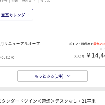
9平米
禁煙
無料Wi-Fi
ダブル
空室カレンダー
7月リニューアルオープ
ポイント即利用で
最大5％
¥1
¥ 14,4
大人2名
00 OUT11:00
もっとみる(1件)
7月リニューアルオープ
ポイント即利用で
最大5％
¥1
¥ 17,8
大人2名
00 OUT11:00
スタンダードツイン＜禁煙＞デスクなし・21平米