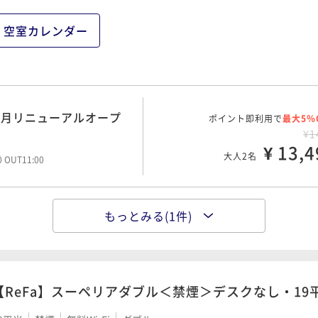
空室カレンダー
7月リニューアルオープ
ポイント即利用で
最大5％
¥1
¥ 13,4
大人2名
00 OUT11:00
もっとみる(1件)
7月リニューアルオープ
ポイント即利用で
最大5％
¥1
¥ 16,9
大人2名
00 OUT11:00
【ReFa】スーペリアダブル＜禁煙＞デスクなし・19