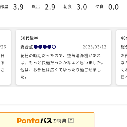
3.9
2.9
3.0
0.0
部屋
風呂
朝食
夕食
50代後半
4
/26
総合点
2023/03/12
総
な日
花粉の時期だったので、空気清浄機があれ
お
える
ば、もっと快適だったかなぁと思いました。
な
ござ
他は、お部屋は広くてゆったり過ごせまし
く
た。
日
ば