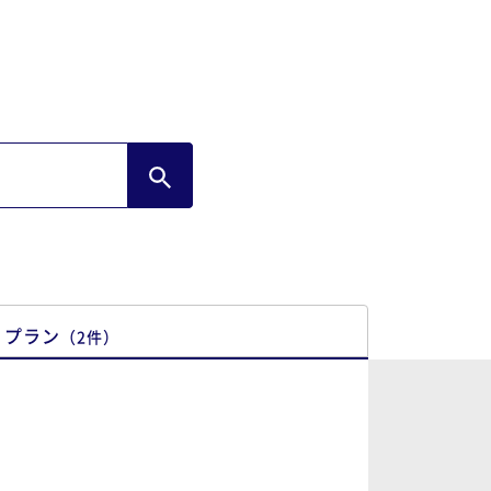
プラン
（
2
件
）