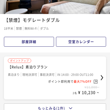
1
2
3
【禁煙】モデレートダブル
18平米
禁煙
無料Wi-Fi
ダブル
部屋詳細
空室カレンダー
ポイントアップ
【Relux】素泊りプラン
素泊まり
現地決済可
事前決済可
IN 14:00 - 29:00 OUT11:00
ポイント即利用で
最大7％OFF
¥11,000~
¥ 10,230 ~
2名
もっとみる(1件)
ポイントアップ