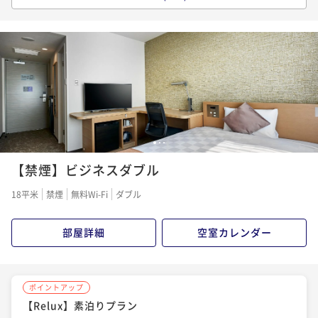
【Relux】朝食付プラン
朝食付き
現地決済可
事前決済可
IN 14:00 - 27:00 OUT11:00
ポイント即利用で
最大7％OFF
¥14,080~
¥ 13,094 ~
2名
1
2
3
【禁煙】ビジネスダブル
18平米
禁煙
無料Wi-Fi
ダブル
部屋詳細
空室カレンダー
ポイントアップ
【Relux】素泊りプラン