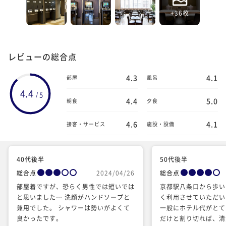
+36枚
レビューの総合点
4.3
4.1
部屋
風呂
4.4
5
/
4.4
5.0
朝食
夕食
4.6
4.1
接客・サービス
施設・設備
40代後半
50代後半
総合点
2024/04/26
総合点
部屋着ですが、恐らく男性では短いでは
京都駅八条口から歩い
と思いました… 洗顔がハンドソープと
く利用させていただい
兼用でした。 シャワーは勢いがよくて
一般にホテル代がとて
良かったです。
だけと割り切れば、清