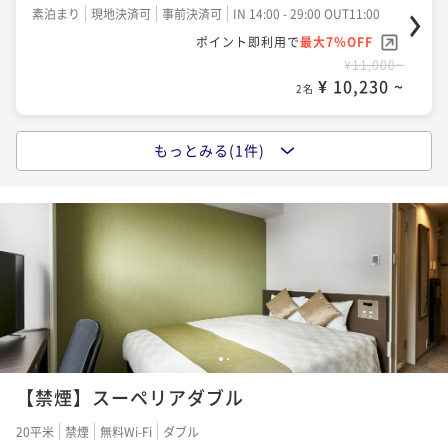
素泊まり
現地決済可
事前決済可
IN 14:00 - 29:00 OUT11:00
ポイント即利用で
最大7％OFF
¥11,000~
¥ 10,230 ~
2名
もっとみる(1件)
ポイントアップ
【Relux】朝食付プラン
朝食付き
現地決済可
事前決済可
IN 14:00 - 27:00 OUT11:00
ポイント即利用で
最大7％OFF
¥14,080~
¥ 13,094 ~
2名
1
2
【禁煙】スーペリアダブル
20平米
禁煙
無料Wi-Fi
ダブル