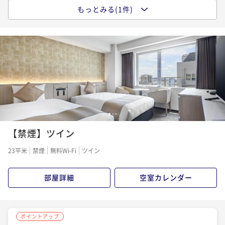
もっとみる(1件)
ポイントアップ
【Relux】朝食付プラン
朝食付き
現地決済可
事前決済可
IN 14:00 - 27:00 OUT11:00
ポイント即利用で
最大7％OFF
¥16,080~
¥ 14,954 ~
2名
1
2
3
【禁煙】ツイン
23平米
禁煙
無料Wi-Fi
ツイン
部屋詳細
空室カレンダー
ポイントアップ