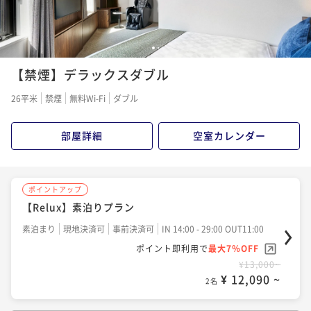
1
2
【禁煙】デラックスダブル
26平米
禁煙
無料Wi-Fi
ダブル
部屋詳細
空室カレンダー
ポイントアップ
【Relux】素泊りプラン
素泊まり
現地決済可
事前決済可
IN 14:00 - 29:00 OUT11:00
ポイント即利用で
最大7％OFF
¥13,000~
¥ 12,090 ~
2名