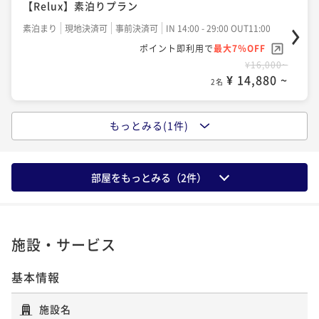
【Relux】素泊りプラン
素泊まり
現地決済可
事前決済可
IN 14:00 - 29:00 OUT11:00
ポイント即利用で
最大7％OFF
¥16,000~
¥ 14,880 ~
2名
もっとみる(1件)
ポイントアップ
【Relux】朝食付プラン
朝食付き
現地決済可
事前決済可
IN 14:00 - 27:00 OUT11:00
部屋をもっとみる（
2
件）
ポイント即利用で
最大7％OFF
¥19,080~
¥ 17,744 ~
2名
施設・サービス
基本情報
施設名