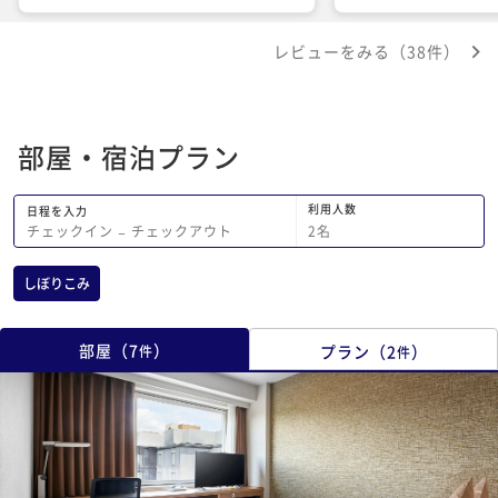
フの方も親切ですし、
くにありますし、必要
レビューをみる（38件）
部屋・宿泊プラン
利用人数
日程を入力
2
名
チェックイン
−
チェックアウト
しぼりこみ
部屋
（
7
）
プラン
（
2
）
件
件