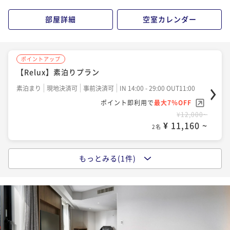
部屋詳細
空室カレンダー
ポイントアップ
【Relux】素泊りプラン
素泊まり
現地決済可
事前決済可
IN 14:00 - 29:00 OUT11:00
ポイント即利用で
最大7％OFF
¥12,000~
¥ 11,160 ~
2名
もっとみる(1件)
ポイントアップ
【Relux】朝食付プラン
朝食付き
現地決済可
事前決済可
IN 14:00 - 27:00 OUT11:00
ポイント即利用で
最大7％OFF
¥15,080~
¥ 14,024 ~
2名