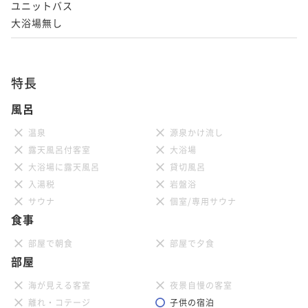
ユニットバス

大浴場無し
特長
風呂
温泉
源泉かけ流し
露天風呂付客室
大浴場
大浴場に露天風呂
貸切風呂
入湯税
岩盤浴
サウナ
個室/専用サウナ
食事
部屋で朝食
部屋で夕食
部屋
海が見える客室
夜景自慢の客室
離れ・コテージ
子供の宿泊