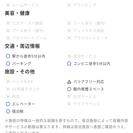
ルームサービス
グランピング
美容・健康
エステ・スパ施設
プールあり（屋内）
プールあり（屋外）
フィットネス施設
プライベートプール
プライベートビーチ
交通・周辺情報
駅から徒歩5分以内
送迎サービス
パーキング
コンビニ徒歩5分以内
施設・その他
ペットもOK
バリアフリー対応
EV充電スタンド
館内喫煙スペース
売店
託児サービス
エレベーター
クラブラウンジ
宿泊税
※施設の特徴は一般的な設備を表すもので、宿泊施設によって設備内容
やサービスの範囲は異なります。詳細は宿泊施設へ直接ご確認のうえ、
ご予約くださいませ。